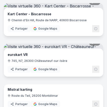
10
pano
Kart Center - Biscarrosse
Chemin d'En Hill, Route de NARP, 40600 Biscarrosse
Partager
Google Maps
10
pano
eurokart VR
745, N7, 26300 Châteauneuf-sur-Isère
Partager
Google Maps
18
pano
Mistral karting
Route du Teil, 26200 Montélimar
Partager
Google Maps