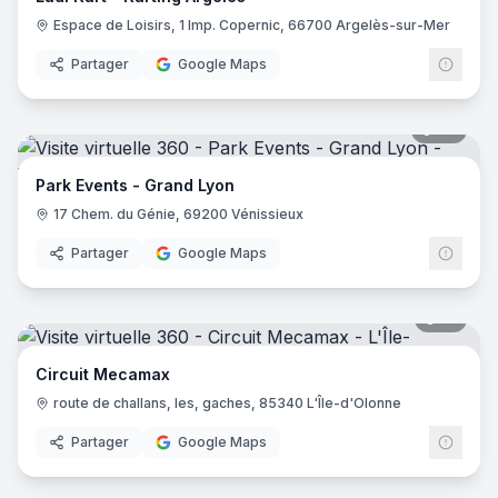
Espace de Loisirs, 1 Imp. Copernic, 66700 Argelès-sur-Mer
Partager
Google Maps
39
pano
Park Events - Grand Lyon
17 Chem. du Génie, 69200 Vénissieux
Partager
Google Maps
18
pano
Circuit Mecamax
route de challans, les, gaches, 85340 L'Île-d'Olonne
Partager
Google Maps