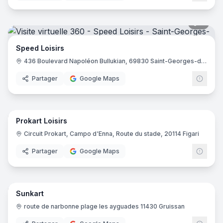
7
pano
Speed Loisirs
436 Boulevard Napoléon Bullukian, 69830 Saint-Georges-de-Reneins
Partager
Google Maps
20
pano
Prokart Loisirs
Circuit Prokart, Campo d'Enna, Route du stade, 20114 Figari
Partager
Google Maps
11
pano
Sunkart
route de narbonne plage les ayguades 11430 Gruissan