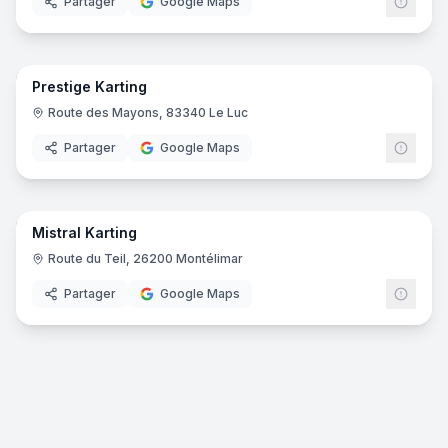
Partager
Google Maps
21
pano
Prestige Karting
Route des Mayons, 83340 Le Luc
Partager
Google Maps
17
pano
Mistral Karting
Route du Teil, 26200 Montélimar
Partager
Google Maps