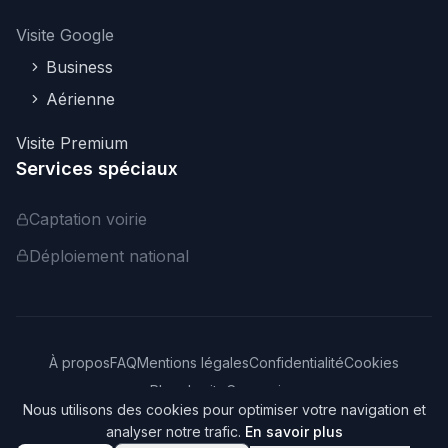
Visite Google
Business
Aérienne
Visite Premium
Services spéciaux
Captation voirie
Déploiement national
À propos
FAQ
Mentions légales
Confidentialité
Cookies
Plan du site
Connexion
Nous utilisons des cookies pour optimiser votre navigation et
©
2026
Webvisite. Tous droits réservés.
analyser notre trafic.
En savoir plus