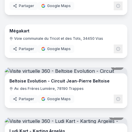
Partager
Google Maps
Speed Loisirs
- Saint-Georges-de-Reneins
Prokart Loisirs
- Figari
22
pano
Sunkart
- Gruissan
Prestige Karting
- Le Luc
Mégakart
Mistral Karting
- Montélimar
Voie communale du Tricot et des Tots, 34450 Vias
Partager
Google Maps
11
pano
Beltoise Evolution - Circuit Jean-Pierre Beltoise
Av. des Frères Lumière, 78190 Trappes
Partager
Google Maps
26
pano
Ludi Kart - Karting Argelès