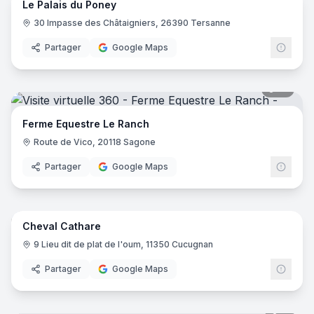
Le Palais du Poney
30 Impasse des Châtaigniers, 26390 Tersanne
Partager
Google Maps
17
pano
Ferme Equestre Le Ranch
Route de Vico, 20118 Sagone
Partager
Google Maps
7
pano
Cheval Cathare
9 Lieu dit de plat de l'oum, 11350 Cucugnan
Partager
Google Maps
8
pano