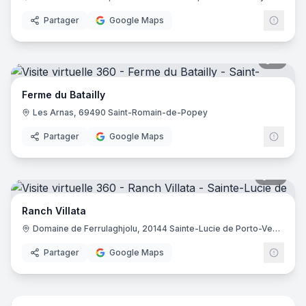
Partager
Google Maps
9
pano
Ferme du Batailly
Les Arnas, 69490 Saint-Romain-de-Popey
Partager
Google Maps
12
pano
Ranch Villata
Domaine de Ferrulaghjolu, 20144 Sainte-Lucie de Porto-Vecchio
Partager
Google Maps
11
pano