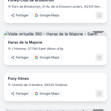
Poney-Club de Brimborion
Parc de Brimborion, 21 Av. de la Division Leclerc, 92310 Sèvres
Partager
Google Maps
14
pano
Haras de la Majorie
L'Homme, 07790 Saint-Alban-d'Ay
Partager
Google Maps
9
pano
Pony Gônes
Chemin de Crémière, 69530 Orliénas
Partager
Google Maps
12
pano