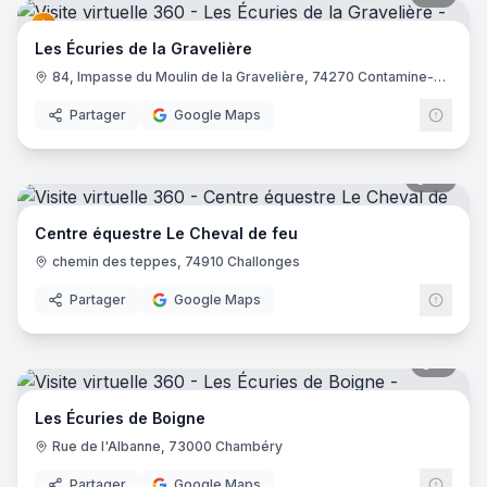
Les Écuries de la Gravelière
84, Impasse du Moulin de la Gravelière, 74270 Contamine-Sarzin
Partager
Google Maps
10
pano
Centre équestre Le Cheval de feu
chemin des teppes, 74910 Challonges
Partager
Google Maps
7
pano
Les Écuries de Boigne
Rue de l'Albanne, 73000 Chambéry
Partager
Google Maps