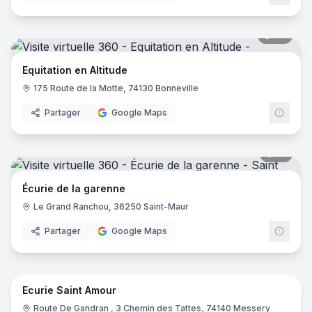
20
pano
Equitation en Altitude
175 Route de la Motte, 74130 Bonneville
Partager
Google Maps
16
pano
Écurie de la garenne
Le Grand Ranchou, 36250 Saint-Maur
Partager
Google Maps
9
pano
Ecurie Saint Amour
Route De Gandran , 3 Chemin des Tattes, 74140 Messery