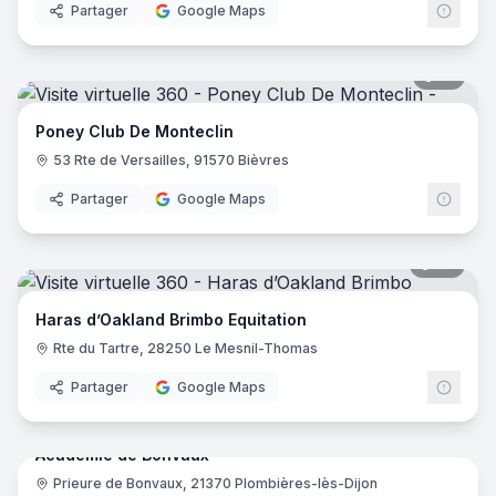
Partager
Google Maps
17
pano
Poney Club De Monteclin
53 Rte de Versailles, 91570 Bièvres
Partager
Google Maps
22
pano
Haras d’Oakland Brimbo Equitation
Rte du Tartre, 28250 Le Mesnil-Thomas
Partager
Google Maps
20
pano
Académie de Bonvaux
Prieure de Bonvaux, 21370 Plombières-lès-Dijon