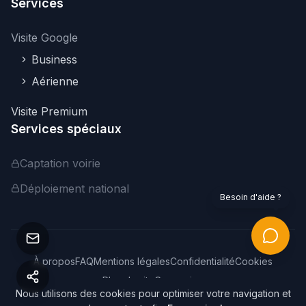
Services
Visite Google
Business
Aérienne
Visite Premium
Services spéciaux
Captation voirie
Déploiement national
Besoin d'aide ?
À propos
FAQ
Mentions légales
Confidentialité
Cookies
Plan du site
Connexion
Nous utilisons des cookies pour optimiser votre navigation et
©
2026
Webvisite. Tous droits réservés.