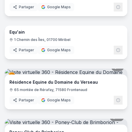
Partager
Google Maps
14
pano
Equ'ain
1 Chemin des Îles, 01700 Miribel
Partager
Google Maps
7
pano
Résidence Equine du Domaine du Verseau
65 montée de Rérafay, 71580 Frontenaud
Partager
Google Maps
17
pano