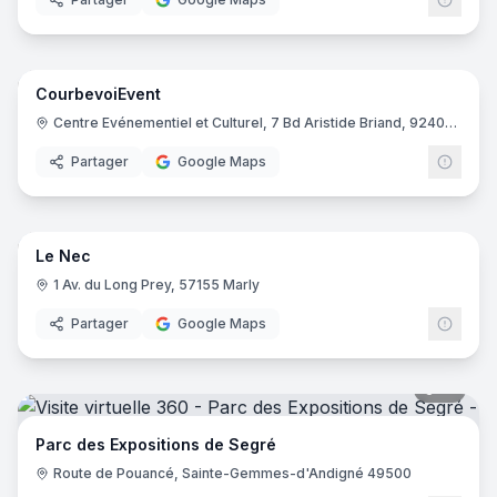
30
pano
CourbevoiEvent
Centre Evénementiel et Culturel, 7 Bd Aristide Briand, 92400 Courbevoie
Partager
Google Maps
21
pano
Le Nec
1 Av. du Long Prey, 57155 Marly
Partager
Google Maps
17
pano
Parc des Expositions de Segré
Route de Pouancé, Sainte-Gemmes-d'Andigné 49500