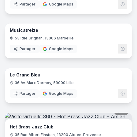
Partager
Google Maps
11
pano
Musicatreize
53 Rue Grignan, 13006 Marseille
Partager
Google Maps
23
pano
Le Grand Bleu
36 Av. Marx Dormoy, 59000 Lille
Partager
Google Maps
18
pano
Hot Brass Jazz Club
35 Rue Albert Einstein, 13290 Aix-en-Provence