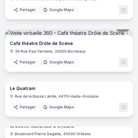
Partager
Google Maps
7
pano
Café théatre Drôle de Scène
39 Rue Paul Verlaine, 33000 Bordeaux
Partager
Google Maps
5
pano
Le Quatrain
Rue de la Basse Lande, 44115 Haute-Goulaine
Partager
Google Maps
26
pano
la Scène Nationale d'Orléans
Boulevard Pierre Segelle, 45000 Orléans