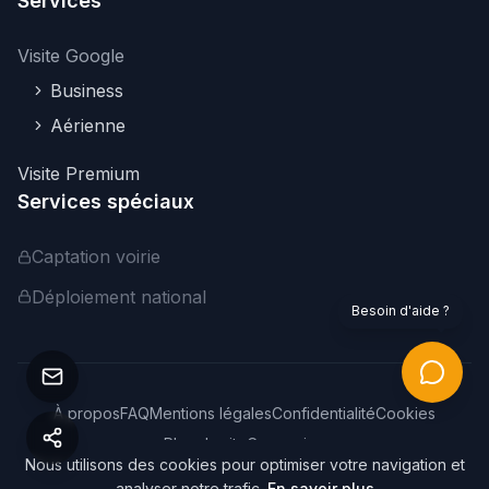
Services
Visite Google
Business
Aérienne
Visite Premium
Services spéciaux
Captation voirie
Déploiement national
Besoin d'aide ?
À propos
FAQ
Mentions légales
Confidentialité
Cookies
Plan du site
Connexion
Nous utilisons des cookies pour optimiser votre navigation et
©
2026
Webvisite. Tous droits réservés.
analyser notre trafic.
En savoir plus