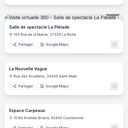
Auditorium-Orchestre national de Lyon
- Lyon
La ferme théatre
- Lablachère
22
pano
Salle de spectacle La Pléiade
154 Rue de la Mairie, 37520 La Riche
Partager
Google Maps
22
pano
La Nouvelle Vague
Rue des Acadiens, 35400 Saint-Malo
Partager
Google Maps
13
pano
Espace Carpeaux
15 Bd Aristide Briand, 92400 Courbevoie
Partager
Google Maps