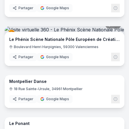
Partager
Google Maps
152
pano
Le Phénix Scène Nationale Pôle Européen de Création
Boulevard Henri Harpignies, 59300 Valenciennes
Partager
Google Maps
17
pano
Montpellier Danse
18 Rue Sainte-Ursule, 34961 Montpellier
Partager
Google Maps
21
pano
Le Ponant