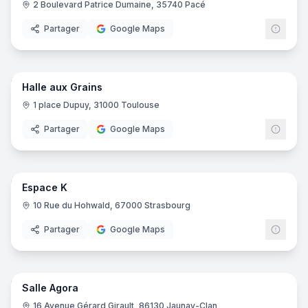
2 Boulevard Patrice Dumaine, 35740 Pacé
Partager
Google Maps
6
pano
Halle aux Grains
1 place Dupuy, 31000 Toulouse
Partager
Google Maps
10
pano
Espace K
10 Rue du Hohwald, 67000 Strasbourg
Partager
Google Maps
12
pano
Salle Agora
16 Avenue Gérard Girault, 86130 Jaunay-Clan