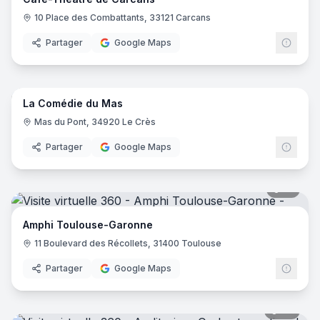
10 Place des Combattants, 33121 Carcans
Partager
Google Maps
16
pano
La Comédie du Mas
Mas du Pont, 34920 Le Crès
Partager
Google Maps
10
pano
Amphi Toulouse-Garonne
11 Boulevard des Récollets, 31400 Toulouse
Partager
Google Maps
36
pano