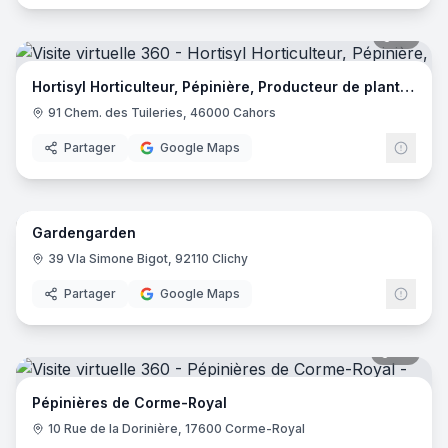
13
pano
Hortisyl Horticulteur, Pépinière, Producteur de plantes
91 Chem. des Tuileries, 46000 Cahors
Partager
Google Maps
19
pano
Gardengarden
39 Vla Simone Bigot, 92110 Clichy
Partager
Google Maps
65
pano
Pépinières de Corme-Royal
10 Rue de la Dorinière, 17600 Corme-Royal