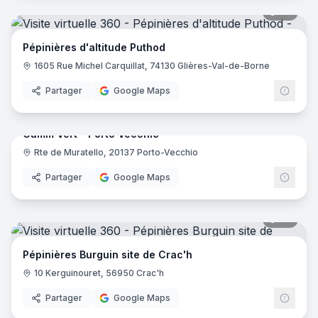
28
pano
Pépinières d'altitude Puthod
1605 Rue Michel Carquillat, 74130 Glières-Val-de-Borne
Partager
Google Maps
52
pano
Gamm Vert - Porto Vecchio
Rte de Muratello, 20137 Porto-Vecchio
Partager
Google Maps
30
pano
Pépinières Burguin site de Crac'h
10 Kerguinouret, 56950 Crac'h
Partager
Google Maps