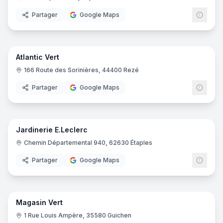
Partager
Google Maps
25
pano
Atlantic Vert
166 Route des Sorinières, 44400 Rezé
Partager
Google Maps
13
pano
Jardinerie E.Leclerc
E.Lec
Chemin Départemental 940, 62630 Étaples
Partager
Google Maps
37
pano
Magasin Vert
Magas
1 Rue Louis Ampère, 35580 Guichen