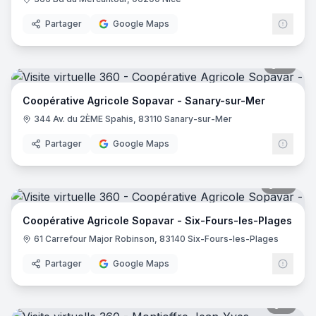
Partager
Google Maps
15
pano
Coopérative Agricole Sopavar - Sanary-sur-Mer
344 Av. du 2ÈME Spahis, 83110 Sanary-sur-Mer
Partager
Google Maps
26
pano
Coopérative Agricole Sopavar - Six-Fours-les-Plages
61 Carrefour Major Robinson, 83140 Six-Fours-les-Plages
Partager
Google Maps
7
pano