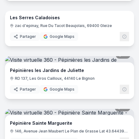
47
pano
Les Serres Caladoises
zac d'epinay, Rue Du Tacot Beaujolais, 69400 Gleize
Partager
Google Maps
18
pano
Pépinières les Jardins de Juliette
RD 137, Les Gros Cailloux, 44140 Le Bignon
Partager
Google Maps
43
pano
Pépinière Sainte Marguerite
146, Avenue Jean Maubert Le Plan de Grasse Lat 43.6443951 - Long 6.9543156, 06130 Grasse