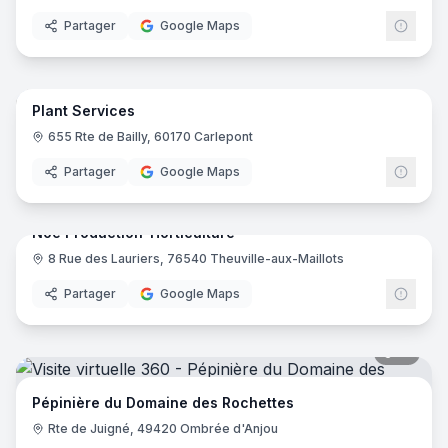
Groover
- Cagnes-sur-Mer
Partager
Google Maps
Pépinière d'Arcadie
- Lézignan-Corbières
Pépinière Fournier
- Lablachère
12
pano
Ajout récent
Plant Services
Synfo
S
655 Rte de Bailly, 60170 Carlepont
Partager
Google Maps
56
pano
Noé Production-Horticulture
8 Rue des Lauriers, 76540 Theuville-aux-Maillots
Partager
Google Maps
15
pano
Pépinière du Domaine des Rochettes
Rte de Juigné, 49420 Ombrée d'Anjou