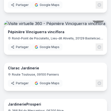
Partager
Google Maps
16
pano
Pépinière Vinciguerra vinciflora
Rond-Point de Pisciatello, Lieu-dit Alivella, 20129 Bastelicaccia
Partager
Google Maps
25
pano
Clarac Jardinerie
Route Toulouse, 09100 Pamiers
Partager
Google Maps
41
pano
JardinerieProsperi
366 Bd du Mercantour, 06200 Nice