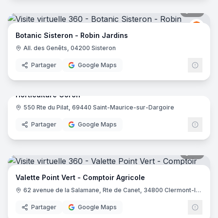
24
pano
Botan
B
Botanic Sisteron - Robin Jardins
All. des Genêts, 04200 Sisteron
Partager
Google Maps
9
pano
Horticulture Coron
550 Rte du Pilat, 69440 Saint-Maurice-sur-Dargoire
Partager
Google Maps
28
pano
Valette Point Vert - Comptoir Agricole
62 avenue de la Salamane, Rte de Canet, 34800 Clermont-l'Hérault
Partager
Google Maps