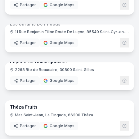
Partager
Google Maps
19
pano
Les Jardins De Phocas
11 Rue Benjamin Fillon Route De Luçon, 85540 Saint-Cyr-en-Talmondais
Partager
Google Maps
21
pano
Pépinieres Camarguaises
2268 Rte de Beaucaire, 30800 Saint-Gilles
Partager
Google Maps
16
pano
Théza Fruits
Mas Saint-Jean, La Tinguda, 66200 Théza
Partager
Google Maps