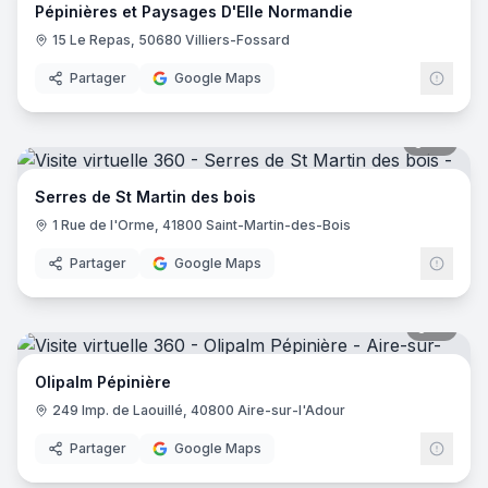
Pépinières et Paysages D'Elle Normandie
15 Le Repas, 50680 Villiers-Fossard
Partager
Google Maps
22
pano
Serres de St Martin des bois
1 Rue de l'Orme, 41800 Saint-Martin-des-Bois
Partager
Google Maps
10
pano
Olipalm Pépinière
249 Imp. de Laouillé, 40800 Aire-sur-l'Adour
Partager
Google Maps