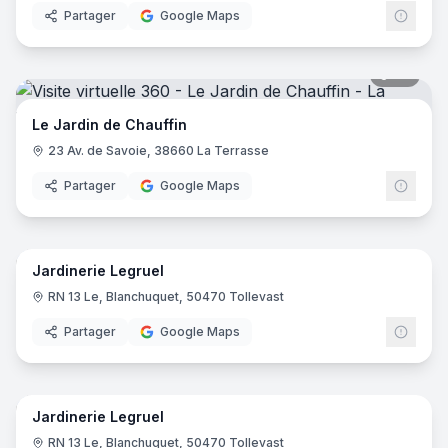
Partager
Google Maps
36
pano
Le Jardin de Chauffin
23 Av. de Savoie, 38660 La Terrasse
Partager
Google Maps
21
pano
Jardinerie Legruel
RN 13 Le, Blanchuquet, 50470 Tollevast
Partager
Google Maps
94
pano
Jardinerie Legruel
RN 13 Le, Blanchuquet, 50470 Tollevast