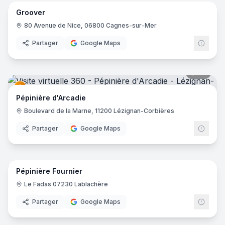
Groover
80 Avenue de Nice, 06800 Cagnes-sur-Mer
Partager
Google Maps
33
pano
Pépinière d'Arcadie
Boulevard de la Marne, 11200 Lézignan-Corbières
Partager
Google Maps
20
pano
Pépinière Fournier
Le Fadas 07230 Lablachère‎
Partager
Google Maps