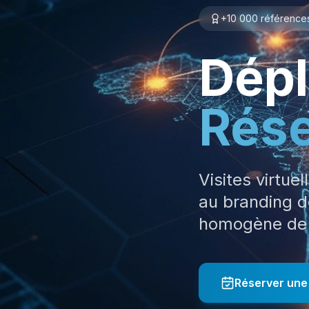
+10 000 référence
Dépl
Rése
Visites virtue
au branding d
homogène de 
Réserver une