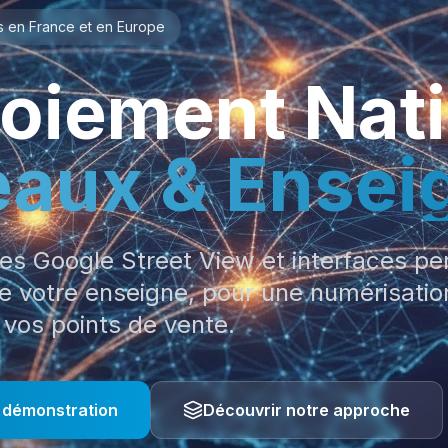
s en France et en Europe
oiement Nati
aux & Ensei
lles Google Street View et interfaces p
e votre enseigne, pour une numérisatio
vos points de vente.
 démonstration
Découvrir notre approche