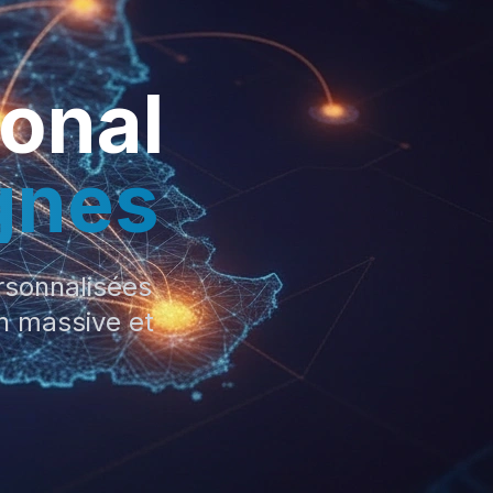
onal
gnes
ersonnalisées
n massive et