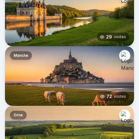
29
visites
Manche
72
visites
Orne