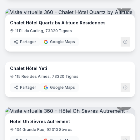
51
pano
Chalet Hôtel Quartz by Altitude Résidences
11 Pl. du Curling, 73320 Tignes
Partager
Google Maps
44
pano
Chalet Hôtel Yeti
115 Rue des Almes, 73320 Tignes
Partager
Google Maps
18
pano
Hôtel Oh Sèvres Autrement
134 Grande Rue, 92310 Sèvres