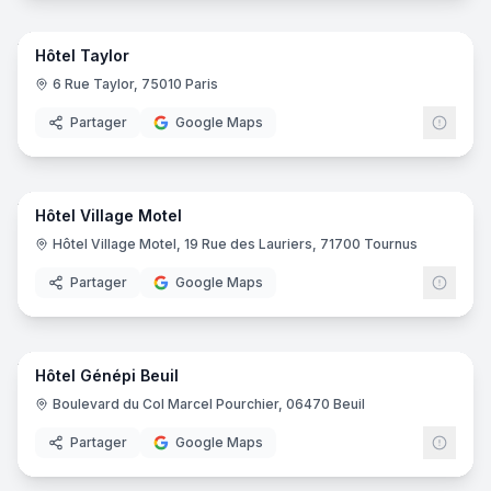
25
pano
Hôtel Taylor
6 Rue Taylor, 75010 Paris
Partager
Google Maps
29
pano
Hôtel Village Motel
Hôtel Village Motel, 19 Rue des Lauriers, 71700 Tournus
Partager
Google Maps
24
pano
Hôtel Génépi Beuil
Boulevard du Col Marcel Pourchier, 06470 Beuil
Partager
Google Maps