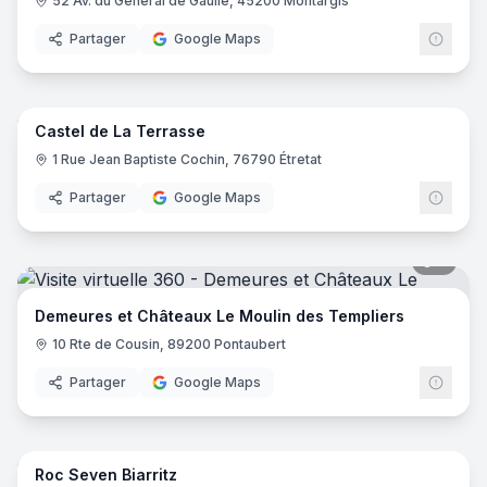
52 Av. du Général de Gaulle, 45200 Montargis
Partager
Google Maps
8
pano
Castel de La Terrasse
1 Rue Jean Baptiste Cochin, 76790 Étretat
Partager
Google Maps
5
pano
Demeures et Châteaux Le Moulin des Templiers
10 Rte de Cousin, 89200 Pontaubert
Partager
Google Maps
25
pano
Roc Seven Biarritz