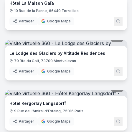
Hôtel La Maison Gaïa
10 Rue de la Panne, 66440 Torreilles
Partager
Google Maps
51
pano
Le Lodge des Glaciers by Altitude Résidences
79 Rte du Golf, 73700 Montvalezan
Partager
Google Maps
11
pano
Hôtel Kergorlay Langsdorff
9 Rue de l'Amiral d'Estaing, 75016 Paris
Partager
Google Maps