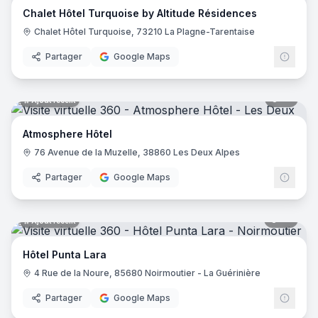
Chalet Hôtel Turquoise by Altitude Résidences
Hôtel Saint Régis
- Chalon-sur-Saône
Chalet Hôtel Turquoise, 73210 La Plagne-Tarentaise
Hôtel de France
- Angers
Holiday Inn Paris - Gare De Lyon Bastille
- Paris
Partager
Google Maps
Le Glacier
- Villeneuve-sur-Lot
Logis Hôtel le Passiflore
- Châteaubernard
12
pano
Ajout récent
Hôtel ibis - Mâcon Sud
- Crêches-sur-Saône
Le Lodge Kerisper
- La Trinité-sur-Mer
Atmosphere Hôtel
Hôtel Ibis Budget - Mâcon Crèches
- Chaintré
76 Avenue de la Muzelle, 38860 Les Deux Alpes
Ibis Styles Lyon Meyzieu Stadium Olympique
- Meyzieu
Hôtel Pietracap
- Bastia
Partager
Google Maps
Hôtel Les Persèdes
- Lavilledieu
Hotel Mendionde
- Saint-Pée-sur-Nivelle
55
pano
Ajout récent
Hôtel de l'Europe - Ploumanac’h Perros-Guirec
- Perros-G
Hôtel Mac Bed
- Poitiers
Hôtel Punta Lara
Hôtel Mercure Paris Montmartre Sacré Cœur
- Paris
4 Rue de la Noure, 85680 Noirmoutier - La Guérinière
Hôtel La Vague de Saint Paul
- Vence
Etche Ona
- La Teste-de-Buch
Partager
Google Maps
23
pano
Ajout récent