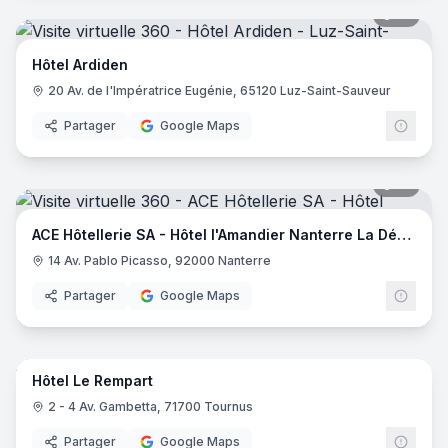
18
pano
Hôtel Ardiden
20 Av. de l'Impératrice Eugénie, 65120 Luz-Saint-Sauveur
Partager
Google Maps
18
pano
ACE Hôtellerie SA - Hôtel l'Amandier Nanterre La Défense
14 Av. Pablo Picasso, 92000 Nanterre
Partager
Google Maps
42
pano
Hôtel Le Rempart
2 - 4 Av. Gambetta, 71700 Tournus
Partager
Google Maps