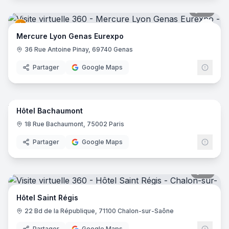
42
pano
Merc
Mercure Lyon Genas Eurexpo
36 Rue Antoine Pinay, 69740 Genas
Partager
Google Maps
10
pano
Hôtel Bachaumont
18 Rue Bachaumont, 75002 Paris
Partager
Google Maps
17
pano
Hôtel Saint Régis
22 Bd de la République, 71100 Chalon-sur-Saône
Partager
Google Maps