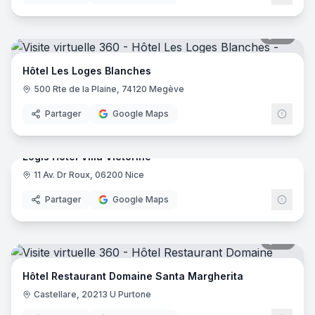
46
pano
Hôtel Les Loges Blanches
500 Rte de la Plaine, 74120 Megève
Partager
Google Maps
17
pano
Logis Hôtel Villa Victorine
11 Av. Dr Roux, 06200 Nice
Logis
Partager
Google Maps
35
pano
Hôtel Restaurant Domaine Santa Margherita
Castellare, 20213 U Purtone