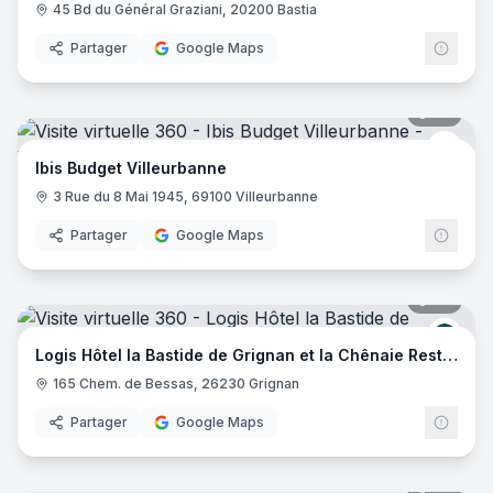
45 Bd du Général Graziani, 20200 Bastia
Partager
Google Maps
20
pano
Ibis 
Ibis Budget Villeurbanne
3 Rue du 8 Mai 1945, 69100 Villeurbanne
Partager
Google Maps
29
pano
Logis
Logis Hôtel la Bastide de Grignan et la Chênaie Restaurant
165 Chem. de Bessas, 26230 Grignan
Partager
Google Maps
20
pano