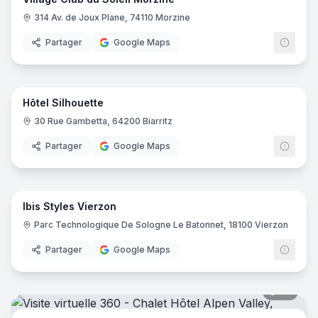
314 Av. de Joux Plane, 74110 Morzine
Partager
Google Maps
22
pano
Hôtel Silhouette
30 Rue Gambetta, 64200 Biarritz
Partager
Google Maps
8
pano
Ibis Styles Vierzon
Ibis
I
Parc Technologique De Sologne Le Batonnet, 18100 Vierzon
Partager
Google Maps
36
pano