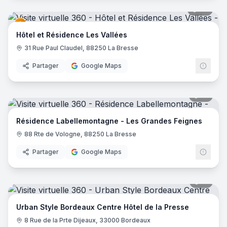
27
pano
Hôtel et Résidence Les Vallées
31 Rue Paul Claudel, 88250 La Bresse
Partager
Google Maps
17
pano
Résidence Labellemontagne - Les Grandes Feignes
88 Rte de Vologne, 88250 La Bresse
Partager
Google Maps
15
pano
Urban Style Bordeaux Centre Hôtel de la Presse
8 Rue de la Prte Dijeaux, 33000 Bordeaux