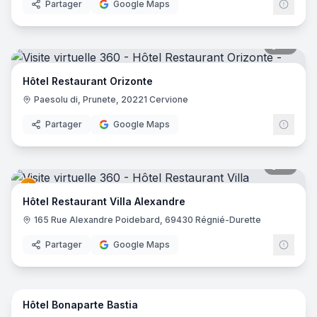
Partager
Google Maps
19
pano
Hôtel Restaurant Orizonte
Paesolu di, Prunete, 20221 Cervione
Partager
Google Maps
41
pano
Hôtel Restaurant Villa Alexandre
165 Rue Alexandre Poidebard, 69430 Régnié-Durette
Partager
Google Maps
21
pano
Hôtel Bonaparte Bastia