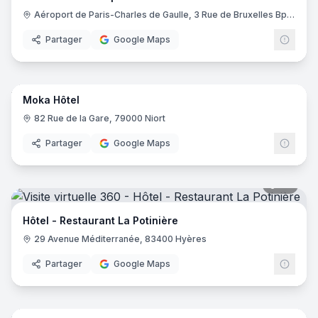
Aéroport de Paris-Charles de Gaulle, 3 Rue de Bruxelles Bp 11122, 93290 Roissy-en-France
Partager
Google Maps
14
pano
Moka Hôtel
82 Rue de la Gare, 79000 Niort
Partager
Google Maps
20
pano
Hôtel - Restaurant La Potinière
29 Avenue Méditerranée, 83400 Hyères
Partager
Google Maps
17
pano