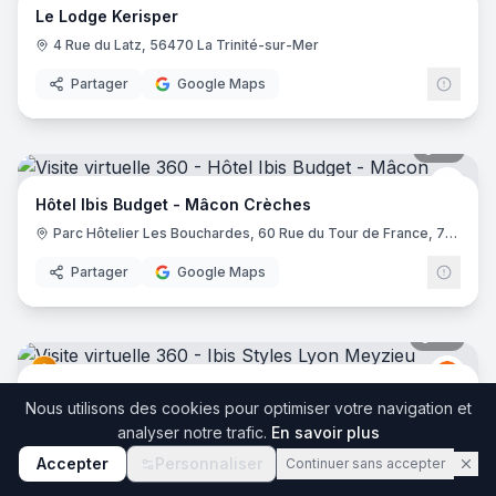
Le Lodge Kerisper
4 Rue du Latz, 56470 La Trinité-sur-Mer
Partager
Google Maps
17
pano
Ibis 
Hôtel Ibis Budget - Mâcon Crèches
Parc Hôtelier Les Bouchardes, 60 Rue du Tour de France, 71570 Chaintré
Partager
Google Maps
36
pano
Ibis
I
Ibis Styles Lyon Meyzieu Stadium Olympique
Nous utilisons des cookies pour optimiser votre navigation et
2 Bis Rue du 24 Avril 1915, 69330 Meyzieu
analyser notre trafic.
En savoir plus
Partager
Google Maps
Accepter
Personnaliser
Continuer sans accepter