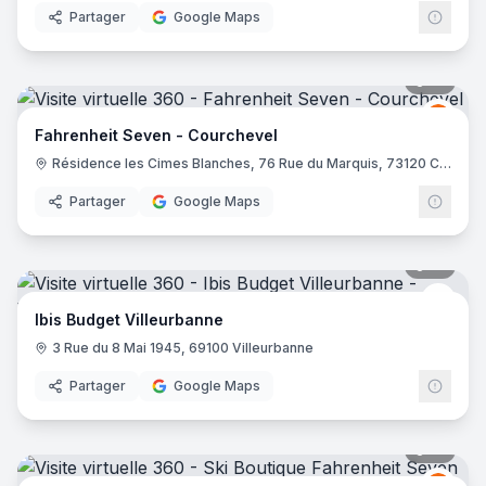
Partager
Google Maps
10
pano
Fahre
FS
Fahrenheit Seven - Courchevel
Résidence les Cimes Blanches, 76 Rue du Marquis, 73120 Courchevel
Partager
Google Maps
10
pano
Ibis 
Ibis Budget Villeurbanne
3 Rue du 8 Mai 1945, 69100 Villeurbanne
Partager
Google Maps
21
pano
Fahre
FS