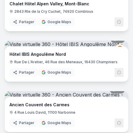
Chalet Hôtel Alpen Valley, Mont-Blanc
2843 Rte de la Cry Cuchet, 74920 Combloux
Partager
Google Maps
10
pano
Ibis
I
Hôtel IBIS Angoulême Nord
Rue De L'Aretier, 46 Rue des Meneaux, 16430 Champniers
Partager
Google Maps
88
pano
Ancien Couvent des Carmes
4 Rue Louis David, 11100 Narbonne
Partager
Google Maps