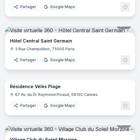
Partager
Google Maps
18
pano
Hôtel Central Saint Germain
3 Rue Champollion, 75005 Paris
Partager
Google Maps
14
pano
Résidence Vélès Plage
67 Av. du Dr Raymond Picaud, 06150 Cannes
Partager
Google Maps
31
pano
Village Club du Soleil Morzine