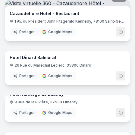
Cazaudehore Hôtel - Restaurant
1 Av. du Président John Fitzgerald Kennedy, 78100 Saint-Germain-en-Laye
Partager
Google Maps
17
pano
Hôtel Dinard Balmoral
26 Rue du Maréchal Leclerc, 35800 Dinard
Partager
Google Maps
29
pano
Hotel Auberge de Launay
9 Rue de la Rivière, 37530 Limeray
Partager
Google Maps
23
pano