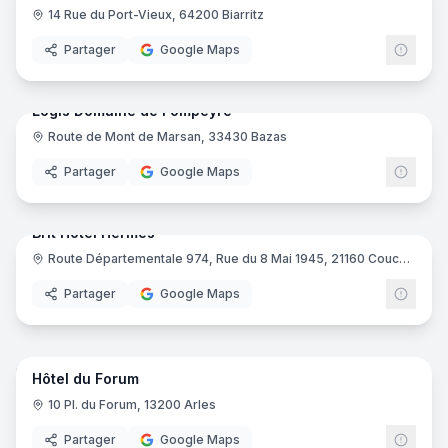
14 Rue du Port-Vieux, 64200 Biarritz
Partager
Google Maps
64
pano
Logis Domaine de Fompeyre
Route de Mont de Marsan, 33430 Bazas
Logis
Partager
Google Maps
15
pano
Brit Hotel Hermes
Route Départementale 974, Rue du 8 Mai 1945, 21160 Couchey
Brit H
Partager
Google Maps
16
pano
Hôtel du Forum
10 Pl. du Forum, 13200 Arles
Partager
Google Maps