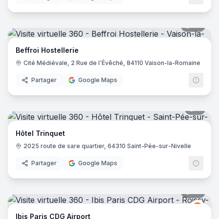
36
pano
Beffroi Hostellerie
Cité Médiévale, 2 Rue de l'Évêché, 84110 Vaison-la-Romaine
Partager
Google Maps
6
pano
Hôtel Trinquet
2025 route de sare quartier, 64310 Saint-Pée-sur-Nivelle
Partager
Google Maps
72
pano
Ibis
I
Ibis Paris CDG Airport