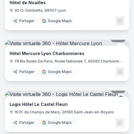
Hôtel de Noailles
30 Cr Gambetta, 69007 Lyon
Partager
Google Maps
39
pano
Merc
Hôtel Mercure Lyon Charbonnieres
78 Bis Route De Paris, Route Nationale 7, 69260 Charbonnières-les-Bains
Partager
Google Maps
32
pano
Logis
Logis Hôtel Le Castel Fleuri
16 Pl. du Champs de Mars, 26190 Saint-Jean-en-Royans
Partager
Google Maps