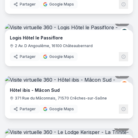
Partager
Google Maps
21
pano
Logis
Logis Hôtel le Passiflore
2 Av. D Angoulême, 16100 Châteaubernard
Partager
Google Maps
14
pano
Ibis
I
Hôtel ibis - Mâcon Sud
371 Rue du Mâconnais, 71570 Crêches-sur-Saône
Partager
Google Maps
28
pano