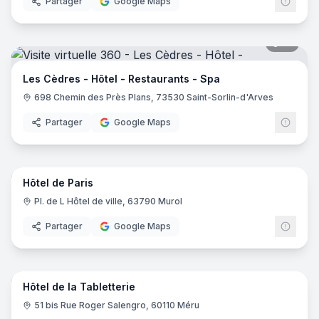
Partager
Google Maps
19
pano
Les Cèdres - Hôtel - Restaurants - Spa
698 Chemin des Près Plans, 73530 Saint-Sorlin-d'Arves
Partager
Google Maps
10
pano
Hôtel de Paris
Pl. de L Hôtel de ville, 63790 Murol
Partager
Google Maps
16
pano
Hôtel de la Tabletterie
51 bis Rue Roger Salengro, 60110 Méru