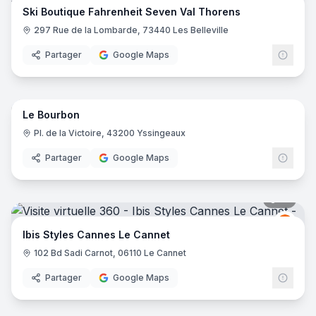
Ski Boutique Fahrenheit Seven Val Thorens
297 Rue de la Lombarde, 73440 Les Belleville
Partager
Google Maps
16
pano
Le Bourbon
Pl. de la Victoire, 43200 Yssingeaux
Partager
Google Maps
16
pano
Ibis
I
Ibis Styles Cannes Le Cannet
102 Bd Sadi Carnot, 06110 Le Cannet
Partager
Google Maps
10
pano