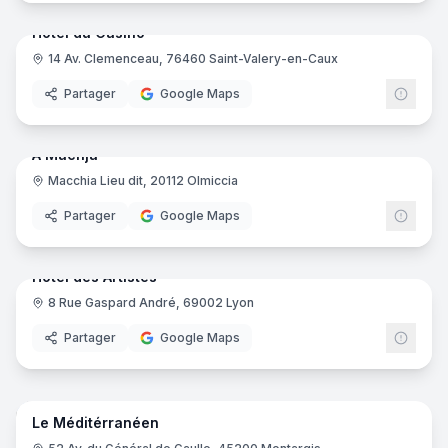
Hôtel du Casino
14 Av. Clemenceau, 76460 Saint-Valery-en-Caux
Partager
Google Maps
18
pano
Ajout récent
A Machja
Macchia Lieu dit, 20112 Olmiccia
Partager
Google Maps
22
pano
Ajout récent
Hôtel des Artistes
8 Rue Gaspard André, 69002 Lyon
Partager
Google Maps
16
pano
Ajout récent
Le Méditérranéen