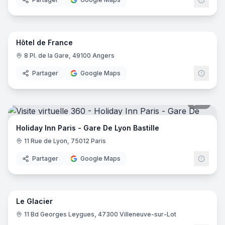
8
pano
Hôtel de France
8 Pl. de la Gare, 49100 Angers
Partager
Google Maps
19
pano
Holiday Inn Paris - Gare De Lyon Bastille
11 Rue de Lyon, 75012 Paris
Partager
Google Maps
24
pano
Le Glacier
11 Bd Georges Leygues, 47300 Villeneuve-sur-Lot