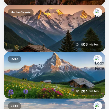
Haute-Savoie
406
visites
Isère
284
visites
Loire