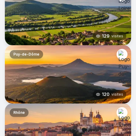
129
visites
Puy-de-Dôme
120
visites
Rhône