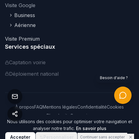
Visite Google
Business
Aérienne
Visite Premium
Services spéciaux
Captation voirie
Déploiement national
Besoin d'aide ?
À propos
FAQ
Mentions légales
Confidentialité
Cookies
Plan du site
Connexion
Nous utilisons des cookies pour optimiser votre navigation et
©
2026
Webvisite. Tous droits réservés.
analyser notre trafic.
En savoir plus
Accepter
Personnaliser
Continuer sans accepter