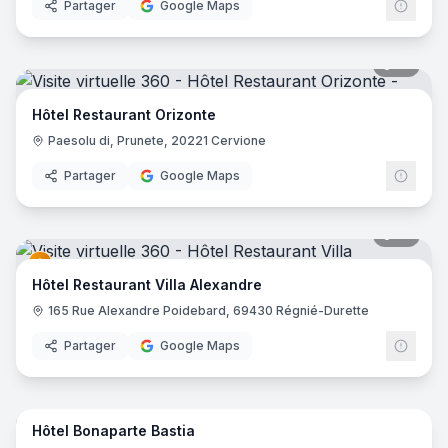
Partager
Google Maps
19
pano
Hôtel Restaurant Orizonte
Paesolu di, Prunete, 20221 Cervione
Partager
Google Maps
41
pano
Hôtel Restaurant Villa Alexandre
165 Rue Alexandre Poidebard, 69430 Régnié-Durette
Partager
Google Maps
21
pano
Hôtel Bonaparte Bastia