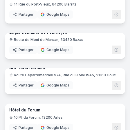
14 Rue du Port-Vieux, 64200 Biarritz
Partager
Google Maps
64
pano
Logis Domaine de Fompeyre
Route de Mont de Marsan, 33430 Bazas
Logis
Partager
Google Maps
15
pano
Brit Hotel Hermes
Route Départementale 974, Rue du 8 Mai 1945, 21160 Couchey
Brit H
Partager
Google Maps
16
pano
Hôtel du Forum
10 Pl. du Forum, 13200 Arles
Partager
Google Maps