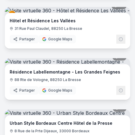
27
pano
Hôtel et Résidence Les Vallées
31 Rue Paul Claudel, 88250 La Bresse
Partager
Google Maps
17
pano
Résidence Labellemontagne - Les Grandes Feignes
88 Rte de Vologne, 88250 La Bresse
Partager
Google Maps
15
pano
Urban Style Bordeaux Centre Hôtel de la Presse
8 Rue de la Prte Dijeaux, 33000 Bordeaux