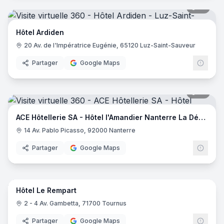
18
pano
Hôtel Ardiden
20 Av. de l'Impératrice Eugénie, 65120 Luz-Saint-Sauveur
Partager
Google Maps
18
pano
ACE Hôtellerie SA - Hôtel l'Amandier Nanterre La Défense
14 Av. Pablo Picasso, 92000 Nanterre
Partager
Google Maps
42
pano
Hôtel Le Rempart
2 - 4 Av. Gambetta, 71700 Tournus
Partager
Google Maps