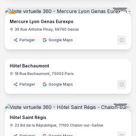
42
pano
Merc
Mercure Lyon Genas Eurexpo
36 Rue Antoine Pinay, 69740 Genas
Partager
Google Maps
10
pano
Hôtel Bachaumont
18 Rue Bachaumont, 75002 Paris
Partager
Google Maps
17
pano
Hôtel Saint Régis
22 Bd de la République, 71100 Chalon-sur-Saône
Partager
Google Maps