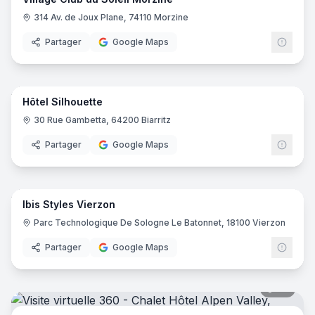
314 Av. de Joux Plane, 74110 Morzine
Partager
Google Maps
22
pano
Hôtel Silhouette
30 Rue Gambetta, 64200 Biarritz
Partager
Google Maps
8
pano
Ibis Styles Vierzon
Ibis
I
Parc Technologique De Sologne Le Batonnet, 18100 Vierzon
Partager
Google Maps
36
pano