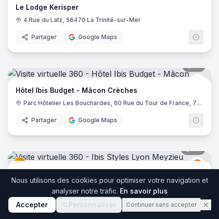
Le Lodge Kerisper
4 Rue du Latz, 56470 La Trinité-sur-Mer
Partager
Google Maps
17
pano
Ibis 
Hôtel Ibis Budget - Mâcon Crèches
Parc Hôtelier Les Bouchardes, 60 Rue du Tour de France, 71570 Chaintré
Partager
Google Maps
36
pano
Ibis
I
Ibis Styles Lyon Meyzieu Stadium Olympique
Nous utilisons des cookies pour optimiser votre navigation et
2 Bis Rue du 24 Avril 1915, 69330 Meyzieu
analyser notre trafic.
En savoir plus
Partager
Google Maps
Accepter
Personnaliser
Continuer sans accepter