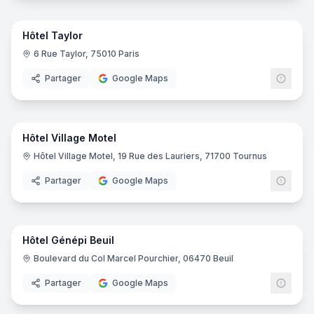
25
pano
Hôtel Taylor
6 Rue Taylor, 75010 Paris
Partager
Google Maps
29
pano
Hôtel Village Motel
Hôtel Village Motel, 19 Rue des Lauriers, 71700 Tournus
Partager
Google Maps
24
pano
Hôtel Génépi Beuil
Boulevard du Col Marcel Pourchier, 06470 Beuil
Partager
Google Maps