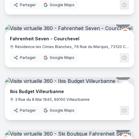
Partager
Google Maps
10
pano
Fahre
FS
Fahrenheit Seven - Courchevel
Résidence les Cimes Blanches, 76 Rue du Marquis, 73120 Courchevel
Partager
Google Maps
10
pano
Ibis 
Ibis Budget Villeurbanne
3 Rue du 8 Mai 1945, 69100 Villeurbanne
Partager
Google Maps
21
pano
Fahre
FS