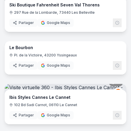
Ski Boutique Fahrenheit Seven Val Thorens
297 Rue de la Lombarde, 73440 Les Belleville
Partager
Google Maps
16
pano
Le Bourbon
Pl. de la Victoire, 43200 Yssingeaux
Partager
Google Maps
16
pano
Ibis
I
Ibis Styles Cannes Le Cannet
102 Bd Sadi Carnot, 06110 Le Cannet
Partager
Google Maps
10
pano