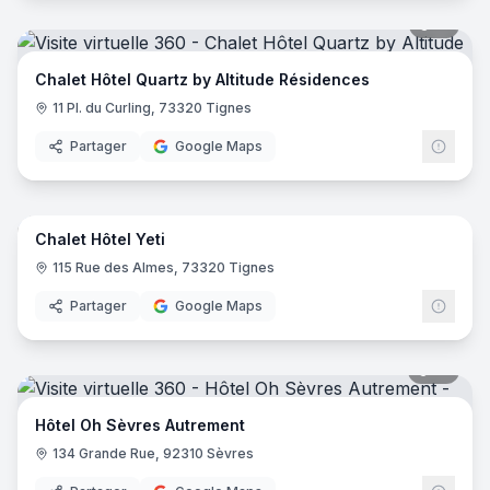
51
pano
Chalet Hôtel Quartz by Altitude Résidences
11 Pl. du Curling, 73320 Tignes
Partager
Google Maps
44
pano
Chalet Hôtel Yeti
115 Rue des Almes, 73320 Tignes
Partager
Google Maps
18
pano
Hôtel Oh Sèvres Autrement
134 Grande Rue, 92310 Sèvres