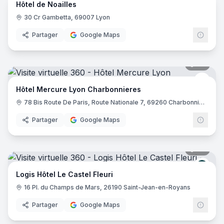
Hôtel de Noailles
30 Cr Gambetta, 69007 Lyon
Partager
Google Maps
39
pano
Merc
Hôtel Mercure Lyon Charbonnieres
78 Bis Route De Paris, Route Nationale 7, 69260 Charbonnières-les-Bains
Partager
Google Maps
32
pano
Logis
Logis Hôtel Le Castel Fleuri
16 Pl. du Champs de Mars, 26190 Saint-Jean-en-Royans
Partager
Google Maps