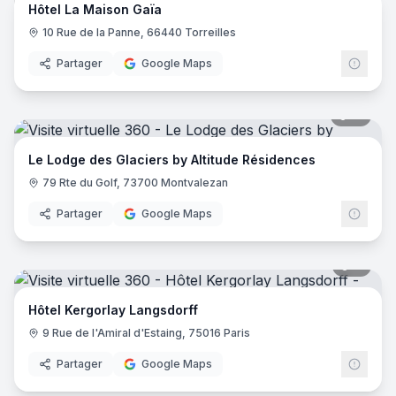
Hôtel La Maison Gaïa
10 Rue de la Panne, 66440 Torreilles
Partager
Google Maps
51
pano
Le Lodge des Glaciers by Altitude Résidences
79 Rte du Golf, 73700 Montvalezan
Partager
Google Maps
11
pano
Hôtel Kergorlay Langsdorff
9 Rue de l'Amiral d'Estaing, 75016 Paris
Partager
Google Maps