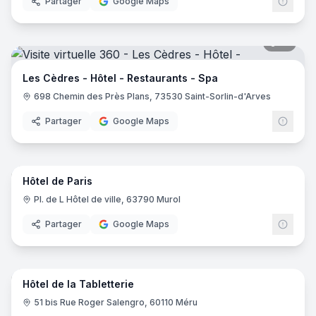
Partager
Google Maps
19
pano
Les Cèdres - Hôtel - Restaurants - Spa
698 Chemin des Près Plans, 73530 Saint-Sorlin-d'Arves
Partager
Google Maps
10
pano
Hôtel de Paris
Pl. de L Hôtel de ville, 63790 Murol
Partager
Google Maps
16
pano
Hôtel de la Tabletterie
51 bis Rue Roger Salengro, 60110 Méru