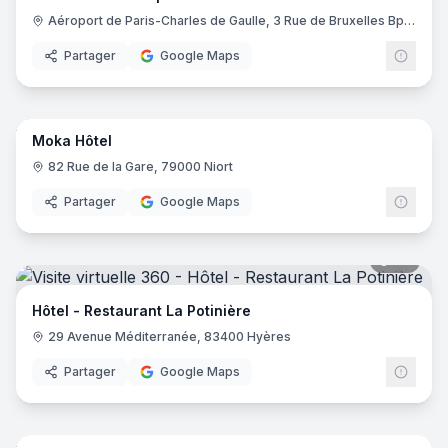
Aéroport de Paris-Charles de Gaulle, 3 Rue de Bruxelles Bp 11122, 93290 Roissy-en-France
Partager
Google Maps
14
pano
Moka Hôtel
82 Rue de la Gare, 79000 Niort
Partager
Google Maps
20
pano
Hôtel - Restaurant La Potinière
29 Avenue Méditerranée, 83400 Hyères
Partager
Google Maps
17
pano