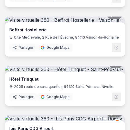
36
pano
Beffroi Hostellerie
Cité Médiévale, 2 Rue de l'Évêché, 84110 Vaison-la-Romaine
Partager
Google Maps
6
pano
Hôtel Trinquet
2025 route de sare quartier, 64310 Saint-Pée-sur-Nivelle
Partager
Google Maps
72
pano
Ibis
I
Ibis Paris CDG Airport