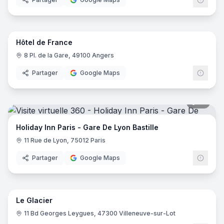
8
pano
Hôtel de France
8 Pl. de la Gare, 49100 Angers
Partager
Google Maps
19
pano
Holiday Inn Paris - Gare De Lyon Bastille
11 Rue de Lyon, 75012 Paris
Partager
Google Maps
24
pano
Le Glacier
11 Bd Georges Leygues, 47300 Villeneuve-sur-Lot