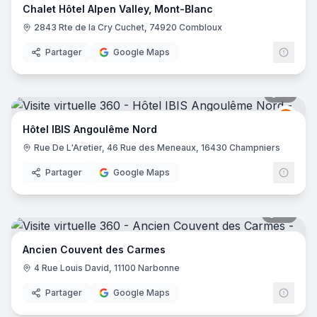
Chalet Hôtel Alpen Valley, Mont-Blanc
2843 Rte de la Cry Cuchet, 74920 Combloux
Partager
Google Maps
10
pano
Ibis
I
Hôtel IBIS Angoulême Nord
Rue De L'Aretier, 46 Rue des Meneaux, 16430 Champniers
Partager
Google Maps
88
pano
Ancien Couvent des Carmes
4 Rue Louis David, 11100 Narbonne
Partager
Google Maps