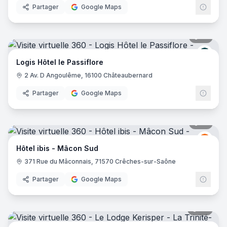
Partager
Google Maps
21
pano
Logis
Logis Hôtel le Passiflore
2 Av. D Angoulême, 16100 Châteaubernard
Partager
Google Maps
14
pano
Ibis
I
Hôtel ibis - Mâcon Sud
371 Rue du Mâconnais, 71570 Crêches-sur-Saône
Partager
Google Maps
28
pano