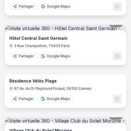
Partager
Google Maps
18
pano
Hôtel Central Saint Germain
3 Rue Champollion, 75005 Paris
Partager
Google Maps
14
pano
Résidence Vélès Plage
67 Av. du Dr Raymond Picaud, 06150 Cannes
Partager
Google Maps
31
pano
Village Club du Soleil Morzine