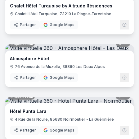
Chalet Hôtel Turquoise by Altitude Résidences
Hôtel Saint Régis
- Chalon-sur-Saône
Chalet Hôtel Turquoise, 73210 La Plagne-Tarentaise
Hôtel de France
- Angers
Holiday Inn Paris - Gare De Lyon Bastille
- Paris
Partager
Google Maps
Le Glacier
- Villeneuve-sur-Lot
Logis Hôtel le Passiflore
- Châteaubernard
12
pano
Ajout récent
Hôtel ibis - Mâcon Sud
- Crêches-sur-Saône
Le Lodge Kerisper
- La Trinité-sur-Mer
Atmosphere Hôtel
Hôtel Ibis Budget - Mâcon Crèches
- Chaintré
76 Avenue de la Muzelle, 38860 Les Deux Alpes
Ibis Styles Lyon Meyzieu Stadium Olympique
- Meyzieu
Hôtel Pietracap
- Bastia
Partager
Google Maps
Hôtel Les Persèdes
- Lavilledieu
Hotel Mendionde
- Saint-Pée-sur-Nivelle
55
pano
Ajout récent
Hôtel de l'Europe - Ploumanac’h Perros-Guirec
- Perros-G
Hôtel Mac Bed
- Poitiers
Hôtel Punta Lara
Hôtel Mercure Paris Montmartre Sacré Cœur
- Paris
4 Rue de la Noure, 85680 Noirmoutier - La Guérinière
Hôtel La Vague de Saint Paul
- Vence
Etche Ona
- La Teste-de-Buch
Partager
Google Maps
23
pano
Ajout récent