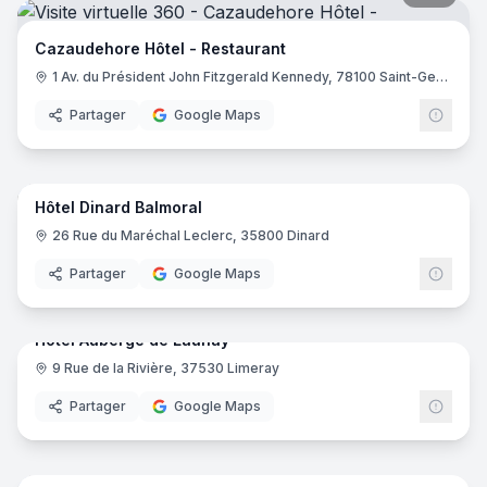
Cazaudehore Hôtel - Restaurant
1 Av. du Président John Fitzgerald Kennedy, 78100 Saint-Germain-en-Laye
Partager
Google Maps
17
pano
Hôtel Dinard Balmoral
26 Rue du Maréchal Leclerc, 35800 Dinard
Partager
Google Maps
29
pano
Hotel Auberge de Launay
9 Rue de la Rivière, 37530 Limeray
Partager
Google Maps
23
pano