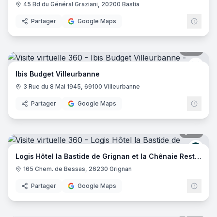
45 Bd du Général Graziani, 20200 Bastia
Partager
Google Maps
20
pano
Ibis 
Ibis Budget Villeurbanne
3 Rue du 8 Mai 1945, 69100 Villeurbanne
Partager
Google Maps
29
pano
Logis
Logis Hôtel la Bastide de Grignan et la Chênaie Restaurant
165 Chem. de Bessas, 26230 Grignan
Partager
Google Maps
20
pano