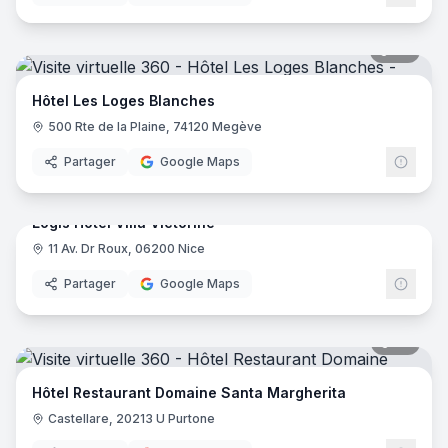
46
pano
Hôtel Les Loges Blanches
500 Rte de la Plaine, 74120 Megève
Partager
Google Maps
17
pano
Logis Hôtel Villa Victorine
11 Av. Dr Roux, 06200 Nice
Logis
Partager
Google Maps
35
pano
Hôtel Restaurant Domaine Santa Margherita
Castellare, 20213 U Purtone