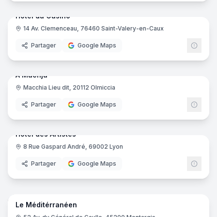
Hôtel du Casino
14 Av. Clemenceau, 76460 Saint-Valery-en-Caux
Partager
Google Maps
18
pano
Ajout récent
A Machja
Macchia Lieu dit, 20112 Olmiccia
Partager
Google Maps
22
pano
Ajout récent
Hôtel des Artistes
8 Rue Gaspard André, 69002 Lyon
Partager
Google Maps
16
pano
Ajout récent
Le Méditérranéen