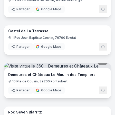
52 Av. du Général de Gaulle, 45200 Montargis
Partager
Google Maps
8
pano
Castel de La Terrasse
1 Rue Jean Baptiste Cochin, 76790 Étretat
Partager
Google Maps
5
pano
Demeures et Châteaux Le Moulin des Templiers
10 Rte de Cousin, 89200 Pontaubert
Partager
Google Maps
25
pano
Roc Seven Biarritz