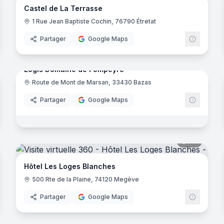
Castel de La Terrasse
1 Rue Jean Baptiste Cochin, 76790 Étretat
Partager
Google Maps
64
panora
noramas
Logis Domaine de Fompeyre
Route de Mont de Marsan, 33430 Bazas
Logis d
Partager
Google Maps
noramas
esse
46
panora
ux
Hôtel Les Loges Blanches
500 Rte de la Plaine, 74120 Megève
Partager
Google Maps