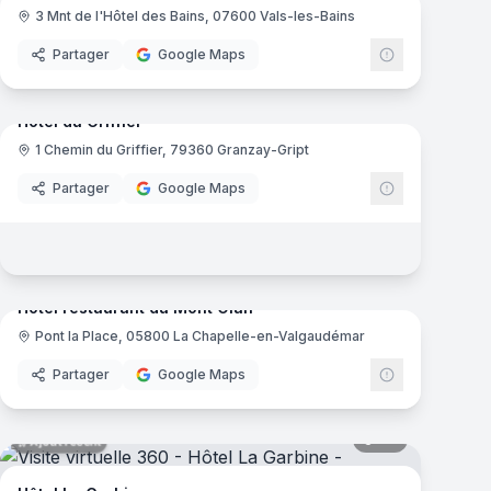
3 Mnt de l'Hôtel des Bains, 07600 Vals-les-Bains
Partager
Google Maps
mas
27
panoramas
Ajout récent
Hôtel du Griffier
1 Chemin du Griffier, 79360 Granzay-Gript
Partager
Google Maps
mas
10
panoramas
Ajout récent
Hôtel restaurant du Mont Olan
Pont la Place, 05800 La Chapelle-en-Valgaudémar
Partager
Google Maps
mas
68
panoramas
Ajout récent