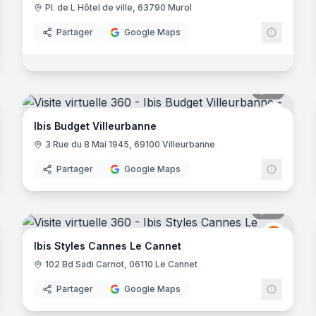
Pl. de L Hôtel de ville, 63790 Murol
Partager
Google Maps
noramas
10
panora
hrenheit Seven
Ibis Bud
Ibis Budget Villeurbanne
3 Rue du 8 Mai 1945, 69100 Villeurbanne
Partager
Google Maps
noramas
16
panora
Ibis
I
Ibis Styles Cannes Le Cannet
102 Bd Sadi Carnot, 06110 Le Cannet
Partager
Google Maps