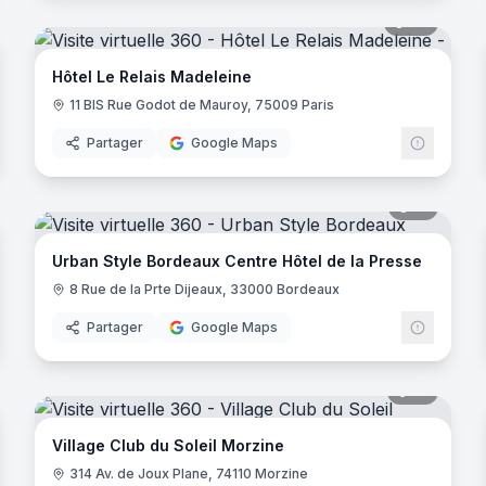
noramas
20
panora
Hôtel Le Relais Madeleine
11 BIS Rue Godot de Mauroy, 75009 Paris
Partager
Google Maps
noramas
15
panora
Urban Style Bordeaux Centre Hôtel de la Presse
8 Rue de la Prte Dijeaux, 33000 Bordeaux
Partager
Google Maps
noramas
31
panora
Village Club du Soleil Morzine
314 Av. de Joux Plane, 74110 Morzine