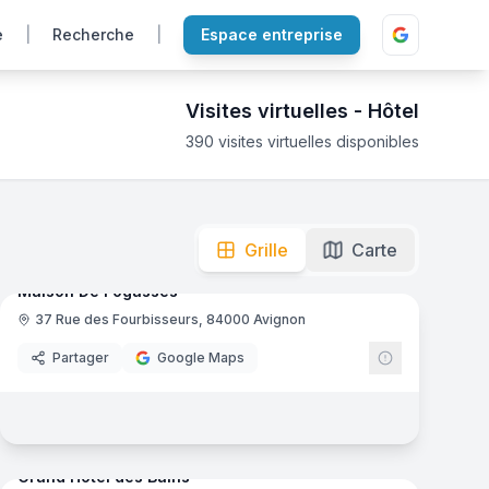
e
|
Recherche
|
Espace entreprise
Visites virtuelles -
Hôtel
390
visites virtuelles disponibles
mersion totale pour découvrir les chambres et les infrastru
mas
8
panoramas
Ajout récent
Grille
Carte
Maison De Fogasses
37 Rue des Fourbisseurs, 84000 Avignon
Partager
Google Maps
mas
81
panoramas
Ajout récent
Grand Hôtel des Bains