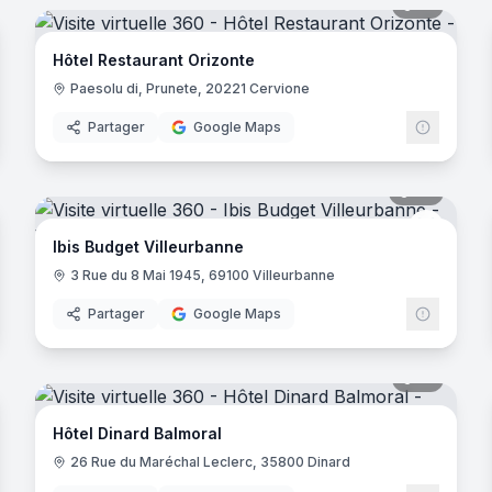
noramas
19
panora
Hôtel Restaurant Orizonte
Paesolu di, Prunete, 20221 Cervione
Partager
Google Maps
- Nanterre
noramas
20
panora
Ibis Bud
Ibis Budget Villeurbanne
3 Rue du 8 Mai 1945, 69100 Villeurbanne
Partager
Google Maps
noramas
17
panora
ains
Hôtel Dinard Balmoral
26 Rue du Maréchal Leclerc, 35800 Dinard