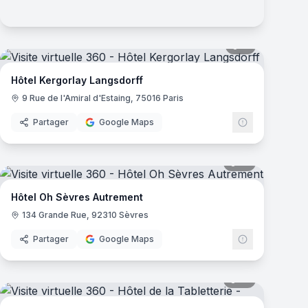
mas
11
panoramas
Hôtel Kergorlay Langsdorff
9 Rue de l'Amiral d'Estaing, 75016 Paris
Partager
Google Maps
mas
18
panoramas
Hôtel Oh Sèvres Autrement
134 Grande Rue, 92310 Sèvres
Partager
Google Maps
mas
16
panoramas