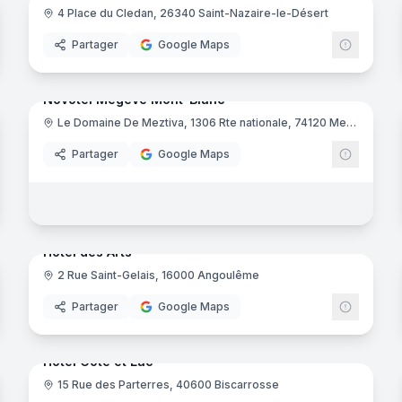
4 Place du Cledan, 26340 Saint-Nazaire-le-Désert
riad
mar
Partager
Google Maps
33
panora
Ajout récent
noramas
Novotel Megève Mont-Blanc
Le Domaine De Meztiva, 1306 Rte nationale, 74120 Megève
Tarentaise
Partager
Google Maps
noramas
14
panora
Ajout récent
Hôtel des Arts
2 Rue Saint-Gelais, 16000 Angoulême
ert
Partager
Google Maps
noramas
25
panora
Ajout récent
Hôtel Côte et Lac
15 Rue des Parterres, 40600 Biscarrosse