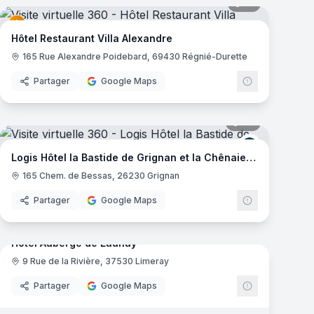
mas
41
panoramas
Hôtel Restaurant Villa Alexandre
165 Rue Alexandre Poidebard, 69430 Régnié-Durette
Partager
Google Maps
mas
29
panoramas
get
Logis de Fra
Logis Hôtel la Bastide de Grignan et la Chênaie Restaurant
165 Chem. de Bessas, 26230 Grignan
Partager
Google Maps
29
panoramas
mas
Hotel Auberge de Launay
9 Rue de la Rivière, 37530 Limeray
Partager
Google Maps