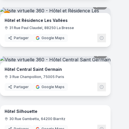
mas
27
panoramas
Hôtel et Résidence Les Vallées
31 Rue Paul Claudel, 88250 La Bresse
Partager
Google Maps
mas
18
panoramas
Hôtel Central Saint Germain
3 Rue Champollion, 75005 Paris
Partager
Google Maps
22
panoramas
mas
Hôtel Silhouette
30 Rue Gambetta, 64200 Biarritz
Partager
Google Maps