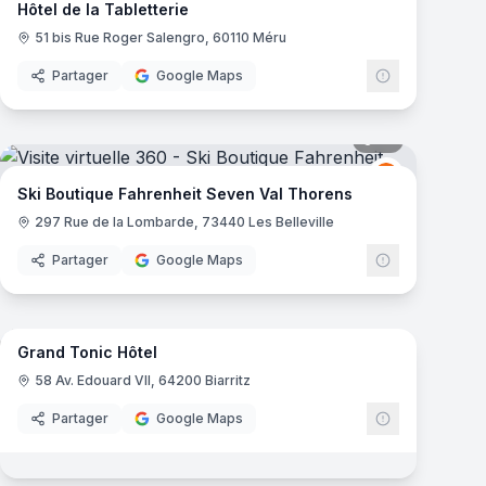
Hôtel de la Tabletterie
51 bis Rue Roger Salengro, 60110 Méru
Partager
Google Maps
mas
21
panoramas
get
Fahrenheit S
FS
Ski Boutique Fahrenheit Seven Val Thorens
297 Rue de la Lombarde, 73440 Les Belleville
Partager
Google Maps
10
panoramas
mas
Grand Tonic Hôtel
58 Av. Edouard VII, 64200 Biarritz
Partager
Google Maps