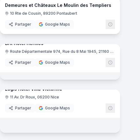
Demeures et Châteaux Le Moulin des Templiers
10 Rte de Cousin, 89200 Pontaubert
Partager
Google Maps
mas
15
panoramas
Brit Hotel Hermes
Route Départementale 974, Rue du 8 Mai 1945, 21160 Couchey
e France
Brit Hôtel
Partager
Google Maps
17
panoramas
mas
Logis Hôtel Villa Victorine
11 Av. Dr Roux, 06200 Nice
Logis de Fra
Partager
Google Maps