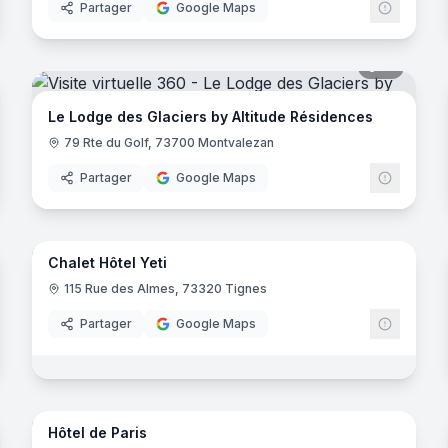
Partager
Google Maps
noramas
51
panora
Le Lodge des Glaciers by Altitude Résidences
79 Rte du Golf, 73700 Montvalezan
Partager
Google Maps
44
panora
noramas
Chalet Hôtel Yeti
115 Rue des Almes, 73320 Tignes
uirec
Partager
Google Maps
10
panora
noramas
Hôtel de Paris