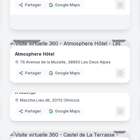
Partager
Google Maps
noramas
12
panora
Ajout récent
Atmosphere Hôtel
- Grignan
76 Avenue de la Muzelle, 38860 Les Deux Alpes
Partager
Google Maps
noramas
18
panora
Ajout récent
A Machja
an
Macchia Lieu dit, 20112 Olmiccia
Partager
Google Maps
noramas
8
panora
ves