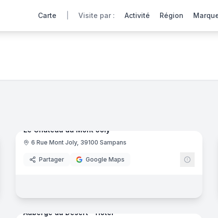
Carte
|
Visite par :
Activité
Région
Marqu
tes virtuelles 360° de nos hôtels partenaires offrent une im
43
panora
Ajout récent
noramas
Le Chateau du Mont Joly
6 Rue Mont Joly, 39100 Sampans
Partager
Google Maps
noramas
16
panora
Ajout récent
Auberge du Désert - Hôtel