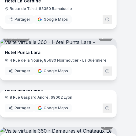
Hôtel La Garbine
Route de Tahiti, 83350 Ramatuelle
Partager
Google Maps
mas
55
panoramas
Ajout récent
Hôtel Punta Lara
4 Rue de la Noure, 85680 Noirmoutier - La Guérinière
Partager
Google Maps
mas
22
panoramas
Ajout récent
Hôtel des Artistes
8 Rue Gaspard André, 69002 Lyon
Partager
Google Maps
mas
5
panoramas