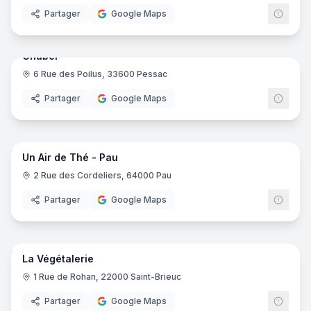
Partager
Google Maps
Les Saveurs d'Antan
- Cherbourg-en-Cotentin
7
pano
Ajout récent
Amalthé
- Antibes
Chanomi
- Valence
Chabei
Le Bol Bu
- Toulouse
6 Rue des Poilus, 33600 Pessac
La Tarte Mouginoise
- Mougins
Partager
Google Maps
Tea Time
- Pertuis
Chanomi
- Valence
7
pano
Henry
- Saint-Paul-Trois-Châteaux
Les Trois Tasses
- Saint-Paul-Trois-Châteaux
Un Air de Thé - Pau
2 Rue des Cordeliers, 64000 Pau
Partager
Google Maps
16
pano
La Végétalerie
1 Rue de Rohan, 22000 Saint-Brieuc
Partager
Google Maps