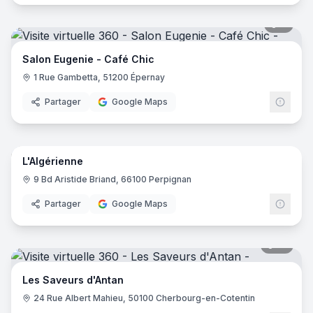
9
pano
Salon Eugenie - Café Chic
1 Rue Gambetta, 51200 Épernay
Partager
Google Maps
4
pano
L'Algérienne
9 Bd Aristide Briand, 66100 Perpignan
Partager
Google Maps
10
pano
Les Saveurs d'Antan
24 Rue Albert Mahieu, 50100 Cherbourg-en-Cotentin