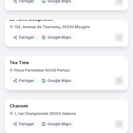
Partager
Google Maps
6
pano
La Tarte Mouginoise
134, Avenue de Tournamy, 06250 Mougins
Partager
Google Maps
6
pano
Tea Time
Place Parmentier 84120 Pertuis
Partager
Google Maps
8
pano
Chanomi
1, rue Championnet 26000 Valence
Partager
Google Maps