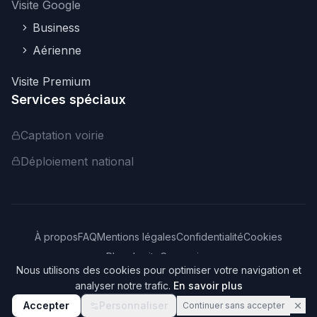
Visite Google
Business
Aérienne
Visite Premium
Services spéciaux
Captation voirie
Déploiement national
À propos
FAQ
Mentions légales
Confidentialité
Cookies
Plan du site
Connexion
Nous utilisons des cookies pour optimiser votre navigation et
©
2026
Webvisite. Tous droits réservés.
analyser notre trafic.
En savoir plus
Accepter
Personnaliser
Continuer sans accepter