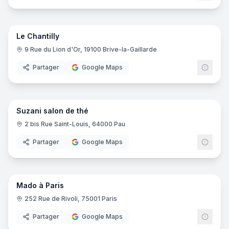
10
pano
Le Chantilly
9 Rue du Lion d'Or, 19100 Brive-la-Gaillarde
Partager
Google Maps
14
pano
Suzani salon de thé
2 bis Rue Saint-Louis, 64000 Pau
Partager
Google Maps
8
pano
Mado à Paris
252 Rue de Rivoli, 75001 Paris
Partager
Google Maps