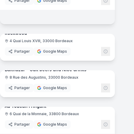
Partager
Google Maps
mas
7
panoramas
Rockwood
4 Quai Louis XVIII, 33000 Bordeaux
Partager
Google Maps
mas
8
panoramas
Balthazar - Cult beers and Nice drinks
8 Rue des Augustins, 33000 Bordeaux
Partager
Google Maps
12
panoramas
mas
Au Toucan Fringant
6 Quai de la Monnaie, 33800 Bordeaux
Partager
Google Maps