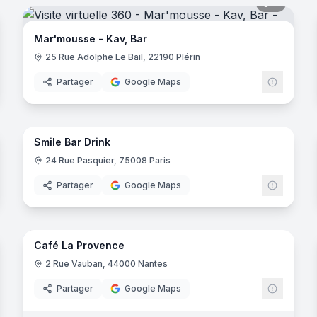
9
panora
Mar'mousse - Kav, Bar
25 Rue Adolphe Le Bail, 22190 Plérin
Partager
Google Maps
noramas
7
panora
Smile Bar Drink
24 Rue Pasquier, 75008 Paris
Partager
Google Maps
8
panora
noramas
Café La Provence
2 Rue Vauban, 44000 Nantes
Partager
Google Maps
noramas