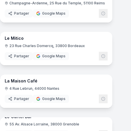
Champagne-Ardenne, 25 Rue du Temple, 51100 Reims
Partager
Google Maps
mas
10
panoramas
Le Mitico
23 Rue Charles Domercq, 33800 Bordeaux
Partager
Google Maps
mas
15
panoramas
La Maison Café
4 Rue Lebrun, 44000 Nantes
Partager
Google Maps
mas
7
panoramas
Le Cartel Bar
55 Av. Alsace Lorraine, 38000 Grenoble