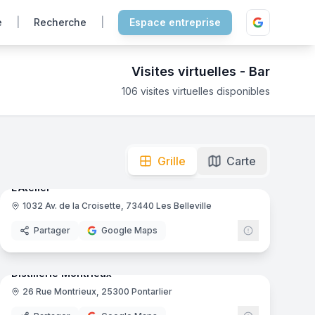
e
|
Recherche
|
Espace entreprise
Visites virtuelles -
Bar
106
visites virtuelles disponibles
t imaginez votre prochaine soirée. Visitez en ligne !
mas
9
panoramas
Ajout récent
Grille
Carte
L'Atelier
1032 Av. de la Croisette, 73440 Les Belleville
Partager
Google Maps
7
panoramas
mas
Distillerie Montrieux
26 Rue Montrieux, 25300 Pontarlier