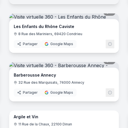
9
panora
and B
Les Enfants du Rhône Caviste
8 Rue des Mariniers, 69420 Condrieu
Partager
Google Maps
noramas
9
panora
Barberousse Annecy
32 Rue des Marquisats, 74000 Annecy
Partager
Google Maps
7
panora
noramas
Argile et Vin
11 Rue de la Chaux, 22100 Dinan