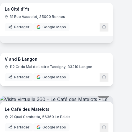
mas
La Cité d'Ys
31 Rue Vasselot, 35000 Rennes
Partager
Google Maps
mas
20
panoramas
V and B Langon
V and B
112 Cr du Mal de Lattre Tassigny, 33210 Langon
Partager
Google Maps
mas
7
panoramas
Le Café des Matelots
21 Quai Gambetta, 56360 Le Palais
Partager
Google Maps