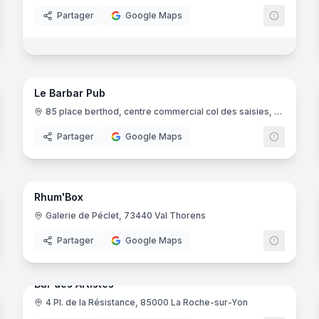
Partager
Google Maps
noramas
9
panora
Le Barbar Pub
85 place berthod, centre commercial col des saisies, 73620 Hauteluce
Partager
Google Maps
noramas
5
panora
Rhum'Box
Galerie de Péclet, 73440 Val Thorens
Partager
Google Maps
7
panora
noramas
Bar des Artistes
4 Pl. de la Résistance, 85000 La Roche-sur-Yon