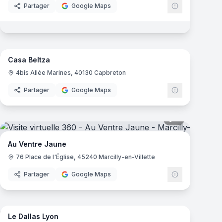
Partager
Google Maps
mas
7
panoramas
Casa Beltza
4bis Allée Marines, 40130 Capbreton
Partager
Google Maps
Assistant Webvisite
mas
Agent IA
9
panoramas
Bonjour ! Je suis votre assistant. Je peux
Au Ventre Jaune
vous aider à trouver des visites
76 Place de l'Église, 45240 Marcilly-en-Villette
virtuelles, vous renseigner sur nos
services professionnels, ou répondre à
Partager
Google Maps
vos questions sur la plateforme.
mas
10
panoramas
Comment puis-je vous aider ?
Le Dallas Lyon