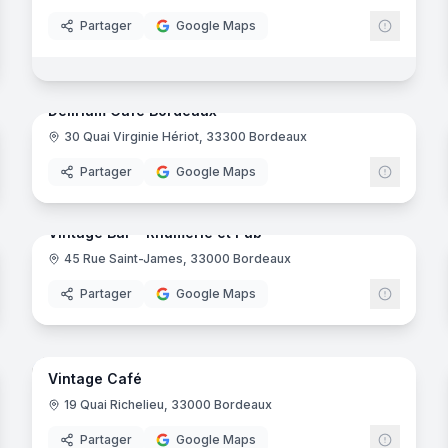
Partager
Google Maps
noramas
15
panora
Delirium Café Bordeaux
30 Quai Virginie Hériot, 33300 Bordeaux
Partager
Google Maps
noramas
5
panora
Vintage Bar - Rhumerie et Pub
45 Rue Saint-James, 33000 Bordeaux
Partager
Google Maps
noramas
13
panora
Vintage Café
19 Quai Richelieu, 33000 Bordeaux
Partager
Google Maps