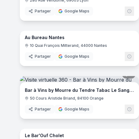
280 Rue Vendôme, 69003 Lyon
Partager
Google Maps
11
pa
Au Bureau Nantes
Au
10 Quai François Mitterand, 44000 Nantes
Partager
Google Maps
7
pa
Bar à Vins by Mourre du Tendre Tabac Le Sanglier
50 Cours Aristide Briand, 84100 Orange
Partager
Google Maps
16
pa
Le Bar'Ouf Cholet