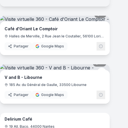
mas
6
panoramas
Café d'Oriant Le Comptoir
Halles de Merville, 2 Rue Jean le Coutaller, 56100 Lorient
Partager
Google Maps
mas
10
panoramas
V and B
V and B - Libourne
185 Av. du Général de Gaulle, 33500 Libourne
Partager
Google Maps
mas
11
panoramas
Delirium Café
19 All. Baco, 44000 Nantes