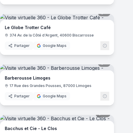
mas
9
panoramas
Le Globe Trotter Café
374 Av. de la Côté d'Argent, 40600 Biscarrosse
Partager
Google Maps
mas
8
panoramas
Barberousse Limoges
17 Rue des Grandes Pousses, 87000 Limoges
Partager
Google Maps
mas
23
panoramas
Bacchus et Cie - Le Clos