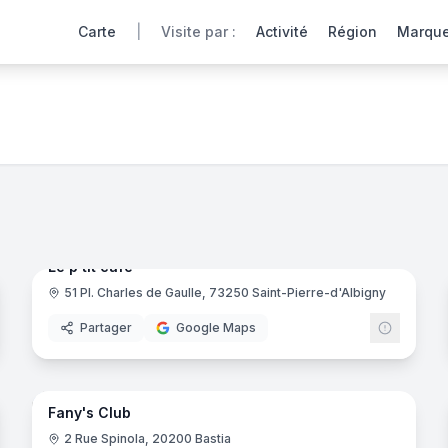
Carte
|
Visite par :
Activité
Région
Marqu
isites virtuelles 360°. Explorez l'atmosphère, les décors e
noramas
9
panora
Ajout récent
Le p'tit café
51 Pl. Charles de Gaulle, 73250 Saint-Pierre-d'Albigny
Partager
Google Maps
7
panora
noramas
Fany's Club
2 Rue Spinola, 20200 Bastia