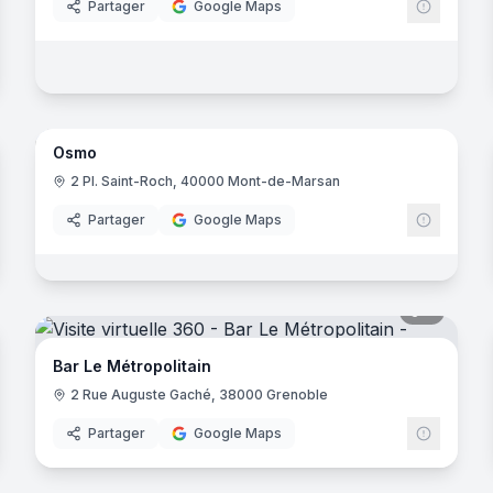
Partager
Google Maps
noramas
7
panora
Osmo
2 Pl. Saint-Roch, 40000 Mont-de-Marsan
Partager
Google Maps
noramas
5
panora
Bar Le Métropolitain
ge
2 Rue Auguste Gaché, 38000 Grenoble
Partager
Google Maps
noramas