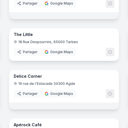
Partager
Google Maps
noramas
8
panora
The Little
 Bureau
18 Rue Despourrins, 65000 Tarbes
Partager
Google Maps
5
panora
noramas
Delice Corner
19 rue de l'Estacade 34300 Agde
Partager
Google Maps
noramas
8
panora
Apérock Café