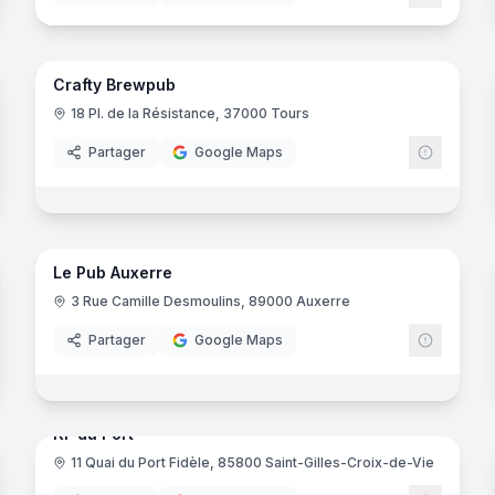
noramas
15
panora
Crafty Brewpub
and B
18 Pl. de la Résistance, 37000 Tours
Partager
Google Maps
noramas
17
panora
Le Pub Auxerre
3 Rue Camille Desmoulins, 89000 Auxerre
Partager
Google Maps
14
panora
noramas
KF du Port
11 Quai du Port Fidèle, 85800 Saint-Gilles-Croix-de-Vie