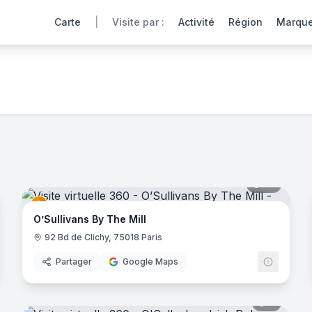
Carte
|
Visite par :
Activité
Région
Marqu
360° de nos pubs partenaires offrent une immersion totale p
noramas
28
panora
O’Sullivans By The Mill
92 Bd de Clichy, 75018 Paris
Partager
Google Maps
noramas
9
panora