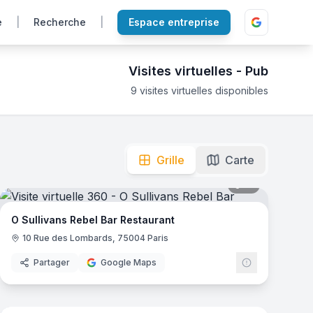
e
|
Recherche
|
Espace entreprise
Visites virtuelles -
Pub
9
visites virtuelles disponibles
our découvrir l'ambiance au comptoir et les salons cosy.
Grille
Carte
mas
15
panoramas
O Sullivans Rebel Bar Restaurant
10 Rue des Lombards, 75004 Paris
Partager
Google Maps
7
panoramas
mas