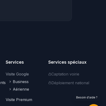
Bonjour ! Je suis votre assistant. Je peux
vous aider à trouver des visites
virtuelles, vous renseigner sur nos
services professionnels, ou répondre à
vos questions sur la plateforme.
Comment puis-je vous aider ?
Services
Services spéciaux
Visite Google
Captation voirie
Business
nts
Déploiement national
Aérienne
Explorer les visites
Services pro
Google Street View
Besoin d'aide ?
Visite Premium
Nous contacter