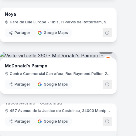
Noya
Gare de Lille Europe - 11bis, 11 Parvis de Rotterdam, 59777 Lille
Partager
Google Maps
mas
15
panoramas
McDonald's
M
McDonald's Paimpol
Centre Commercial Carrefour, Rue Raymond Pellier, 22500 Paimpol
Partager
Google Maps
mas
Tacos Avenue - Castelnau
457 Avenue de la Justice de Castelnau, 34000 Montpellier
Partager
Google Maps
mas
9
panoramas