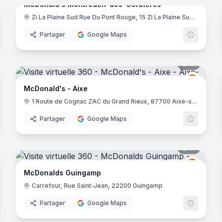
McDonald's Montredon-des-Corbières
Zi La Plaine Sud Rue Du Pont Rouge, 15 ZI La Plaine Sud, 11100 Montredon-des-Corbières
McDona
Partager
Google Maps
noramas
15
panora
McDona
M
McDonald's - Aixe
1 Route de Cognac ZAC du Grand Rieux, 87700 Aixe-sur-Vienne
Partager
Google Maps
noramas
15
panora
Donald's
McDona
M
McDonalds Guingamp
Carrefour, Rue Saint-Jean, 22200 Guingamp
Partager
Google Maps
noramas
5
panora