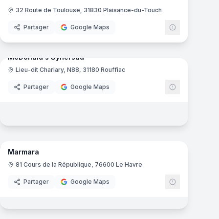
32 Route de Toulouse, 31830 Plaisance-du-Touch
Partager
Google Maps
9
panoramas
mas
McDonald's Synersud
Lieu-dit Charlary, N88, 31180 Rouffiac
ld's
McDonald's
Partager
Google Maps
6
panoramas
mas
Marmara
ld's
81 Cours de la République, 76600 Le Havre
Partager
Google Maps
mas
10
panoramas