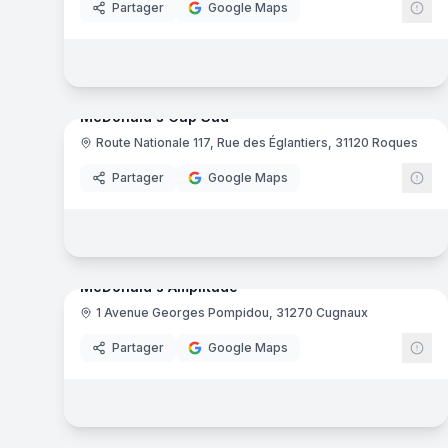
Partager
Google Maps
9
pa
McDonald's Cap Sud
Route Nationale 117, Rue des Églantiers, 31120 Roques
Mc
Partager
Google Maps
11
pa
McDonald's Amplitude
1 Avenue Georges Pompidou, 31270 Cugnaux
Mc
Partager
Google Maps
8
pa