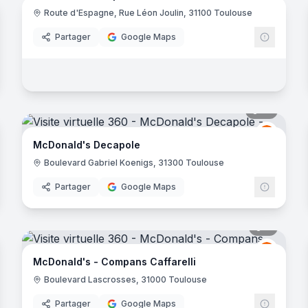
orbières
Route d'Espagne, Rue Léon Joulin, 31100 Toulouse
McDona
Partager
Google Maps
noramas
13
panora
McDona
M
McDonald's Decapole
Boulevard Gabriel Koenigs, 31300 Toulouse
Partager
Google Maps
noramas
9
panora
Donald's
McDona
M
McDonald's - Compans Caffarelli
Boulevard Lascrosses, 31000 Toulouse
Partager
Google Maps