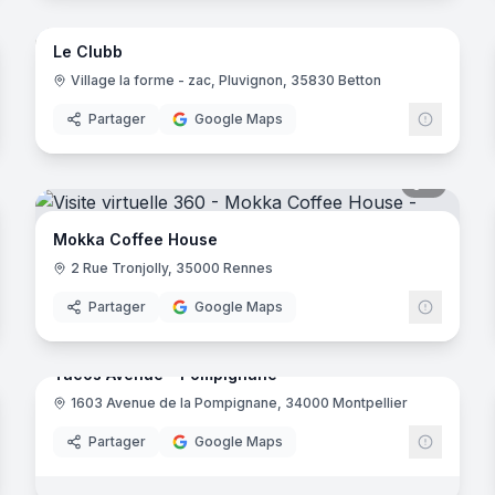
Le Clubb
Donald's
Village la forme - zac, Pluvignon, 35830 Betton
Partager
Google Maps
noramas
5
panora
Mokka Coffee House
2 Rue Tronjolly, 35000 Rennes
Partager
Google Maps
7
panora
noramas
Tacos Avenue - Pompignane
1603 Avenue de la Pompignane, 34000 Montpellier
Donald's
Partager
Google Maps
noramas
2
panora