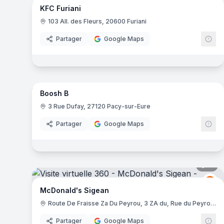
McDonald's Montredon-des-Corbières
- Montredon-des-C
KFC Furiani
McDonald's Leucate
- Port-Leucate
103 All. des Fleurs, 20600 Furiani
La Minute Gourmande
- Reims
Partager
Google Maps
McDonald's - Aixe
- Aixe-sur-Vienne
McDonald's - Saint-Junien
- Saint-Junien
McDonald's Langueux
- Langueux
7
pa
McDonalds Guingamp
- Guingamp
1929
- Saumur
Boosh B
McDonald's - Jean - Jaures
- Brest
3 Rue Dufay, 27120 Pacy-sur-Eure
Le Clubb
- Betton
Partager
Google Maps
Noya
- Lille
Sushi Sakura Robion
- Robion
Mokka Coffee House
- Rennes
McDonald's Paimpol
- Paimpol
11
pa
McDonald's Plerin
- Plerin
Mc
M
Tacos Avenue - Pompignane
- Montpellier
McDonald's Sigean
Tacos Avenue - Castelnau
- Montpellier
Route De Fraisse Za Du Peyrou, 3 ZA du, Rue du Peyrou, 11130 Sigean
King Marcel Saint Jean
- Lyon
Partager
Google Maps