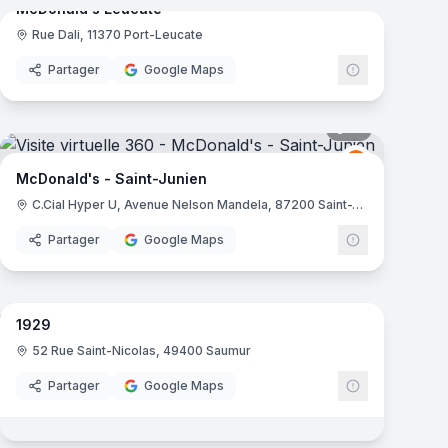
McDonald's Leucate
Rue Dali, 11370 Port-Leucate
ld's
McDonald's
Partager
Google Maps
mas
15
panoramas
ld's
McDonald's
M
McDonald's - Saint-Junien
C.Cial Hyper U, Avenue Nelson Mandela, 87200 Saint-Junien
Partager
Google Maps
5
panoramas
mas
1929
ld's
52 Rue Saint-Nicolas, 49400 Saumur
Partager
Google Maps
mas
5
panoramas