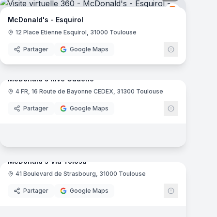
ld's
McDonald's
M
McDonald's - Esquirol
12 Place Etienne Esquirol, 31000 Toulouse
Partager
Google Maps
9
panoramas
mas
McDonald's Rive Gauche
4 FR, 16 Route de Bayonne CEDEX, 31300 Toulouse
ld's
McDonald's
Partager
Google Maps
6
panoramas
mas
McDonald's Via Tolosa
41 Boulevard de Strasbourg, 31000 Toulouse
ld's
McDonald's
Partager
Google Maps