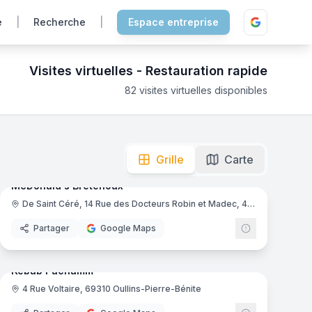
e
|
Recherche
|
Espace entreprise
Visites virtuelles -
Restauration rapide
82
visites virtuelles disponibles
s 360°. Explorez leurs espaces et ambiances !
mas
11
panoramas
Ajout récent
Grille
Carte
McDonald's Bretenoux
De Saint Céré, 14 Rue des Docteurs Robin et Madec, 46130 Bretenoux
ld's
McDonald's
Partager
Google Maps
mas
8
panoramas
Ajout récent
Kebab Pachamm
4 Rue Voltaire, 69310 Oullins-Pierre-Bénite