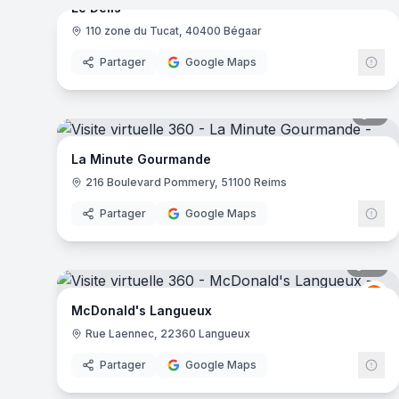
Le Delis
110 zone du Tucat, 40400 Bégaar
Partager
Google Maps
5
pa
La Minute Gourmande
216 Boulevard Pommery, 51100 Reims
Partager
Google Maps
16
pa
Mc
M
McDonald's Langueux
Rue Laennec, 22360 Langueux
Partager
Google Maps
16
pa