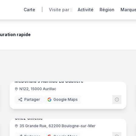
Carte
|
Visite par :
Activité
Région
Marqu
uration rapide
ant
 ligne des restaurants rapides grâce à nos visites virtuelle
noramas
12
panora
Ajout récent
McDonald's Aurillac La Sablière
N122, 15000 Aurillac
Donald's
McDona
Partager
Google Maps
noramas
10
panora
Ajout récent
Chez Ginette
35 Grande Rue, 62200 Boulogne-sur-Mer