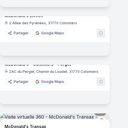
8
panoramas
mas
McDonald's Eleven
2 Allée des Pyrénées, 31770 Colomiers
ld's
McDonald's
Partager
Google Maps
9
panoramas
mas
McDonald's - Colomiers - Perget
ZAC du Perget, Chemin du Loudet, 31770 Colomiers
ld's
McDonald's
Partager
Google Maps
mas
9
panoramas
ld's
McDonald's
M
McDonald's Transax