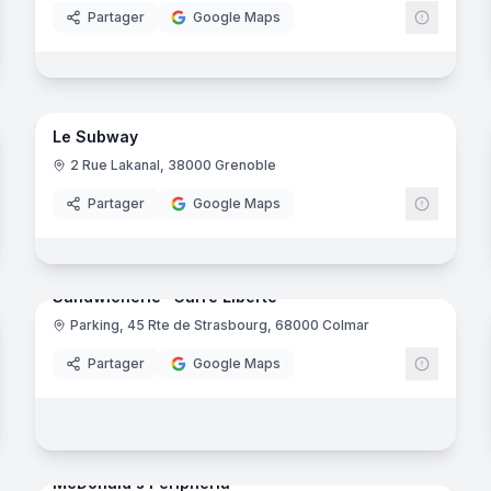
Partager
Google Maps
7
panora
noramas
Le Subway
2 Rue Lakanal, 38000 Grenoble
Partager
Google Maps
9
panora
noramas
Sandwicherie "Carré Liberté"
Parking, 45 Rte de Strasbourg, 68000 Colmar
Partager
Google Maps
10
panora
noramas
McDonald's Peripheria