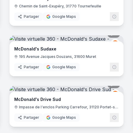
Chemin de Saint-Exupéry, 31770 Tournefeuille
Partager
Google Maps
noramas
9
panora
Donald's
McDona
M
McDonald's Sudaxe
195 Avenue Jacques Douzans, 31600 Muret
Partager
Google Maps
noramas
9
panora
Donald's
McDona
M
McDonald's Drive Sud
Impasse de l'enclos Parking Carrefour, 31120 Portet-sur-Garonne
Partager
Google Maps
noramas
9
panora