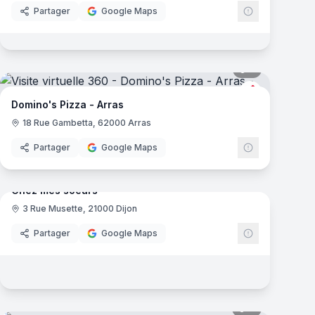
Partager
Google Maps
mas
5
panoramas
Domino's Piz
Domino's Pizza - Arras
18 Rue Gambetta, 62000 Arras
Partager
Google Maps
mas
9
panoramas
Chez mes soeurs
3 Rue Musette, 21000 Dijon
Partager
Google Maps
mas
8
panoramas