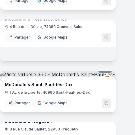
Partager
Google Maps
mas
14
panoramas
McDonald's - Cranves-Sales
4 Rue de la Géline, 74380 Cranves-Sales
ld's
McDonald's
Partager
Google Maps
mas
12
panoramas
ld's
McDonald's
M
McDonald's Saint-Paul-lès-Dax
1 Av. de la Liberté, 40990 Saint-Paul-lès-Dax
Partager
Google Maps
mas
17
panoramas
McDonald's Trégueux
3 Rue Claude Sautet, 22950 Trégueux
McDonald's