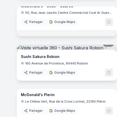
McDonald's - Jean - Jaures
50, Rue Jean Jaurès Centre Commercial Coat Ar Gueven, 29200 Brest
Mc
Partager
Google Maps
7
pa
Sushi Sakura Robion
160 Avenue de Provence, 84440 Robion
Partager
Google Maps
15
pa
McDonald's Plerin
Mc
M
Le Chêne Vert, Rue de la Croix Lormel, 22190 Plérin
Partager
Google Maps
10
pa