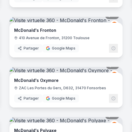
noramas
10
panora
Donald's
McDona
M
McDonald's Fronton
410 Avenue de Fronton, 31200 Toulouse
Partager
Google Maps
noramas
11
panora
Donald's
McDona
M
McDonald's Oxymore
ZAC Les Portes du Gers, D632, 31470 Fonsorbes
Partager
Google Maps
noramas
10
panora
Donald's
McDona
M
McDonald's Polyaxe