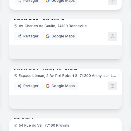
Partager
Google Maps
15
panora
noramas
McDonald’s - Bonneville
Av. Charles de Gaulle, 74130 Bonneville
Tacos
McDona
Partager
Google Maps
noramas
17
panora
McDonald's - Anthy-sur-Léman
Espace Léman, 2 Av. Pré Robert S, 74200 Anthy-sur-Léman
Donald's
McDona
Partager
Google Maps
5
panora
noramas
Monalisa
54 Rue du Val, 77160 Provins
Donald's