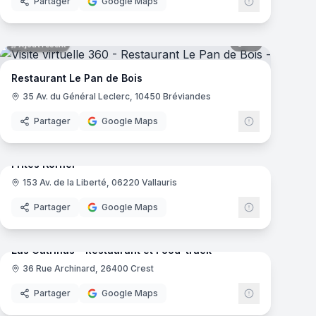
Partager
Google Maps
mas
15
panoramas
Ajout récent
Restaurant Le Pan de Bois
35 Av. du Général Leclerc, 10450 Bréviandes
Partager
Google Maps
mas
9
panoramas
Ajout récent
Frites Korner
153 Av. de la Liberté, 06220 Vallauris
Partager
Google Maps
mas
7
panoramas
Ajout récent
Las Catrinas - Restaurant et Food-truck
36 Rue Archinard, 26400 Crest
rc
Partager
Google Maps
mas
16
panoramas
Ajout récent