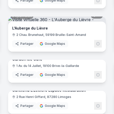
Partager
Google Maps
noramas
10
panora
Ajout récent
L'Auberge du Lièvre
2 Chau. Brunehaut, 59199 Bruille-Saint-Amand
Partager
Google Maps
noramas
11
panora
Ajout récent
Garden Ice Café
1 Av. du 14 Juillet, 19100 Brive-la-Gaillarde
Partager
Google Maps
noramas
10
panora
Ajout récent
Cafétéria E.Leclerc Espace Restauration
2 Rue Henri Giffard, 87280 Limoges
E.Lecle
Partager
Google Maps
noramas
6
panora
Ajout récent