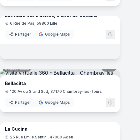
Ajout récent
mas
Les Marmites Lilloises, Bistrot de Copains
6 Rue de Pas, 59800 Lille
Partager
Google Maps
mas
16
panoramas
Ajout récent
Bellacitta
120 Av du Grand Sud, 37170 Chambray-lès-Tours
Partager
Google Maps
mas
7
panoramas
Ajout récent
La Cucina
25 Rue Emile Sentini, 47000 Agen