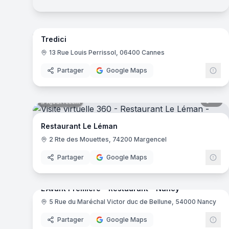
14
pa
Ajout récent
Tredici
13 Rue Louis Perrissol, 06400 Cannes
Partager
Google Maps
11
pa
Ajout récent
Restaurant Le Léman
2 Rte des Mouettes, 74200 Margencel
Partager
Google Maps
10
pa
Ajout récent
L'Avant Première - Restaurant - Nancy
5 Rue du Maréchal Victor duc de Bellune, 54000 Nancy
Partager
Google Maps