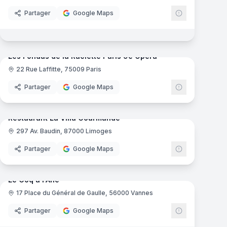
Partager
Google Maps
mas
16
panoramas
Ajout récent
Les Fondus de la Raclette Paris 9e Opéra
22 Rue Laffitte, 75009 Paris
Partager
Google Maps
mas
18
panoramas
Ajout récent
Restaurant La Villa Gourmande
297 Av. Baudin, 87000 Limoges
Partager
Google Maps
7
panoramas
Ajout récent
mas
Le Coq à l'Ane
17 Place du Général de Gaulle, 56000 Vannes
Partager
Google Maps