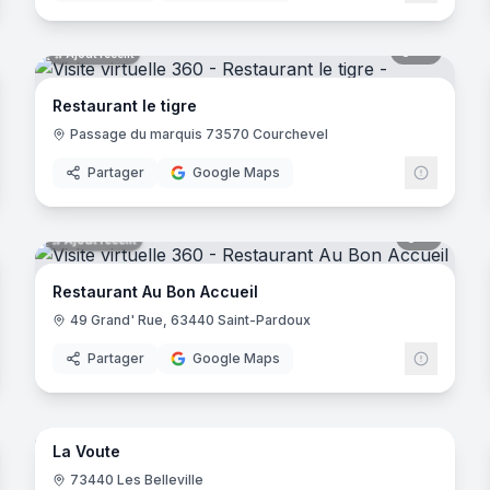
noramas
10
panora
Ajout récent
Restaurant le tigre
Passage du marquis 73570 Courchevel
Partager
Google Maps
noramas
8
panora
Ajout récent
Restaurant Au Bon Accueil
49 Grand' Rue, 63440 Saint-Pardoux
Partager
Google Maps
8
panora
Ajout récent
noramas
La Voute
73440 Les Belleville