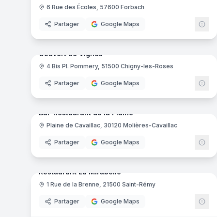
6 Rue des Écoles, 57600 Forbach
Partager
Google Maps
9
pa
Ajout récent
Couvert de Vignes
4 Bis Pl. Pommery, 51500 Chigny-les-Roses
Partager
Google Maps
12
pa
Ajout récent
Bar-Restaurant de la Plaine
Plaine de Cavaillac, 30120 Molières-Cavaillac
Partager
Google Maps
6
pa
Ajout récent
Restaurant La Mirabelle
1 Rue de la Brenne, 21500 Saint-Rémy
Partager
Google Maps