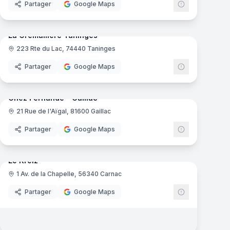
Partager
Google Maps
mas
13
panoramas
Ajout récent
La Cremaillere Taninges
223 Rte du Lac, 74440 Taninges
Partager
Google Maps
mas
10
panoramas
Ajout récent
Chez Fernande - Gaillac
21 Rue de l'Aïgal, 81600 Gaillac
Partager
Google Maps
8
panoramas
Ajout récent
mas
Le Kreiz
1 Av. de la Chapelle, 56340 Carnac
Partager
Google Maps