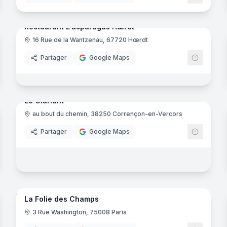
10
panora
Ajout récent
noramas
Restaurant L'asparagus Hœrdt
16 Rue de la Wantzenau, 67720 Hœrdt
Partager
Google Maps
21
panora
Ajout récent
noramas
Le Clariant
au bout du chemin, 38250 Corrençon-en-Vercors
Partager
Google Maps
noramas
7
panora
Ajout récent
La Folie des Champs
3 Rue Washington, 75008 Paris