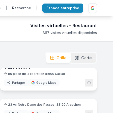
e
|
Recherche
|
Espace entreprise
Visites virtuelles -
Restaurant
867
visites virtuelles disponibles
r découvrir la salle, la décoration et l'ambiance avant de d
mas
10
panoramas
Ajout récent
Grille
Carte
Vigne en Foule
80 place de la liberation 81600 Gaillac
Partager
Google Maps
mas
9
panoramas
Ajout récent
Le Jardin
23 Av. Notre Dame des Passes, 33120 Arcachon