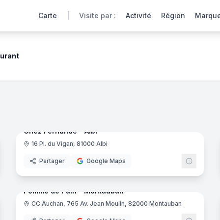
Carte
|
Visite par :
Activité
Région
Marqu
urant
 nos restaurants partenaires offrent une immersion totale pou
noramas
10
panora
Ajout récent
Chez Fernande - Albi
16 Pl. du Vigan, 81000 Albi
Partager
Google Maps
noramas
7
panora
Ajout récent
Pomme de Pain - Montauban
CC Auchan, 765 Av. Jean Moulin, 82000 Montauban