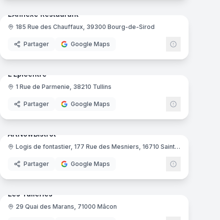
L’Annexe Restaurant
185 Rue des Chauffaux, 39300 Bourg-de-Sirod
Partager
Google Maps
mas
10
panoramas
Ajout récent
L'Épicentre
1 Rue de Parmenie, 38210 Tullins
Partager
Google Maps
mas
15
panoramas
Ajout récent
ArtNowBistrot
Logis de fontastier, 177 Rue des Mesniers, 16710 Saint-Yrieix-sur-Charente
Partager
Google Maps
mas
23
panoramas
Ajout récent
Les Tuileries
29 Quai des Marans, 71000 Mâcon