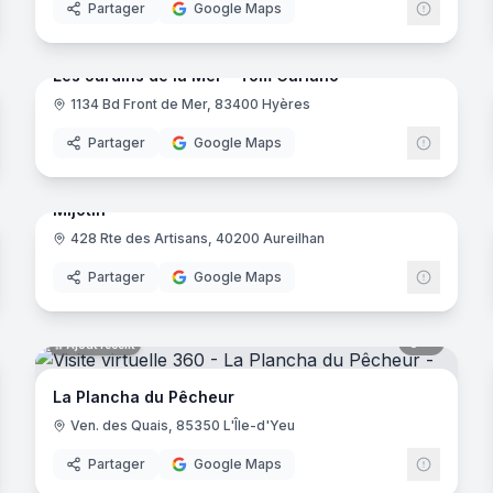
Partager
Google Maps
noramas
15
panora
Ajout récent
Les Jardins de la Mer - Tom Cariano
1134 Bd Front de Mer, 83400 Hyères
Partager
Google Maps
noramas
7
panora
Ajout récent
Mijotin
428 Rte des Artisans, 40200 Aureilhan
Partager
Google Maps
noramas
6
panora
Ajout récent
La Plancha du Pêcheur
Ven. des Quais, 85350 L'Île-d'Yeu
Partager
Google Maps