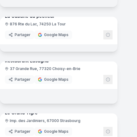
mas
12
panoramas
Ajout récent
La Cabane du pêcheur
876 Rte du Lac, 74250 La Tour
Partager
Google Maps
mas
7
panoramas
Ajout récent
Restaurant Lasagna
37 Grande Rue, 77320 Choisy-en-Brie
Partager
Google Maps
14
panoramas
Ajout récent
mas
Le Grand Tigre
Imp. des Jardiniers, 67000 Strasbourg
Partager
Google Maps