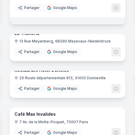
Partager
Google Maps
noramas
18
panora
Ajout récent
La Trattoria
13 Rue Meyenberg, 68290 Masevaux-Niederbruck
Partager
Google Maps
noramas
10
panora
Ajout récent
Restaurant Hôtel L'Enclos
20 Route départementale 813, 31450 Donneville
Partager
Google Maps
noramas
5
panora
Ajout récent
Café Max Invalides
7 Av. de la Motte-Picquet, 75007 Paris
Partager
Google Maps