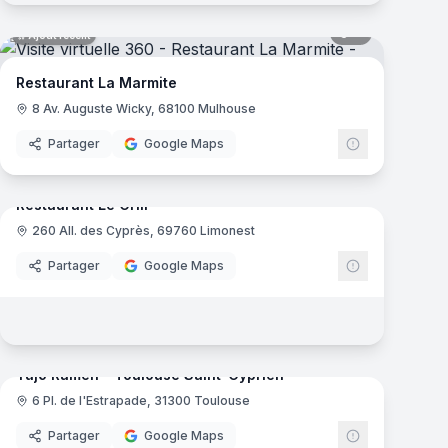
mas
8
panoramas
Ajout récent
Restaurant La Marmite
8 Av. Auguste Wicky, 68100 Mulhouse
Partager
Google Maps
7
panoramas
Ajout récent
mas
Restaurant Le Grill
260 All. des Cyprès, 69760 Limonest
Partager
Google Maps
mas
8
panoramas
Ajout récent
Yūjō Ramen - Toulouse Saint-Cyprien
6 Pl. de l'Estrapade, 31300 Toulouse
Partager
Google Maps
10
panoramas