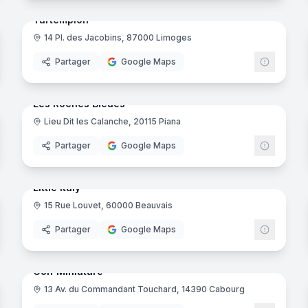
Tartempion
14 Pl. des Jacobins, 87000 Limoges
Partager
Google Maps
noramas
12
panora
Ajout récent
Les Roches Bleues
Lieu Dit les Calanche, 20115 Piana
Partager
Google Maps
noramas
7
panora
Ajout récent
Little Italy
15 Rue Louvet, 60000 Beauvais
Partager
Google Maps
noramas
29
panora
Ajout récent
Golf Miniature
13 Av. du Commandant Touchard, 14390 Cabourg