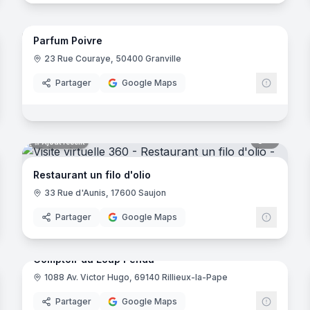
noramas
6
panora
Ajout récent
Parfum Poivre
23 Rue Couraye, 50400 Granville
Partager
Google Maps
noramas
8
panora
Ajout récent
Restaurant un filo d'olio
33 Rue d'Aunis, 17600 Saujon
Partager
Google Maps
noramas
8
panora
Ajout récent
Comptoir du Loup Pendu
1088 Av. Victor Hugo, 69140 Rillieux-la-Pape
Partager
Google Maps