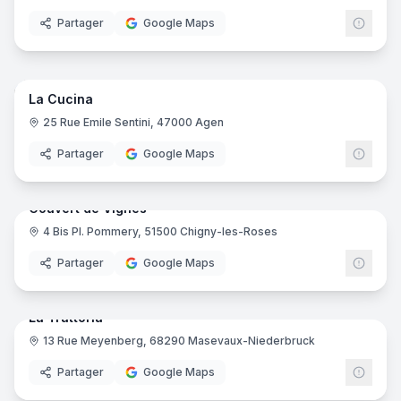
Partager
Google Maps
7
pano
Ajout récent
La Cucina
25 Rue Emile Sentini, 47000 Agen
Partager
Google Maps
9
pano
Ajout récent
Couvert de Vignes
4 Bis Pl. Pommery, 51500 Chigny-les-Roses
Partager
Google Maps
18
pano
Ajout récent
La Trattoria
13 Rue Meyenberg, 68290 Masevaux-Niederbruck
Partager
Google Maps
16
pano
Ajout récent