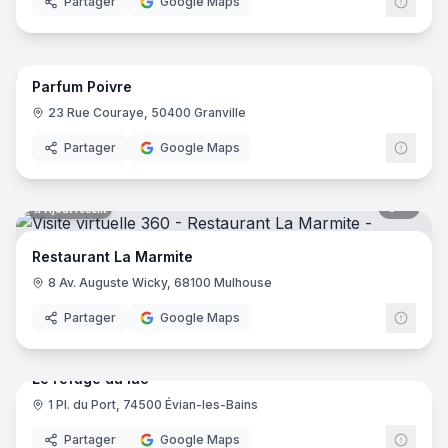
Partager
Google Maps
6
pano
Ajout récent
Parfum Poivre
23 Rue Couraye, 50400 Granville
Partager
Google Maps
8
pano
Ajout récent
Restaurant La Marmite
8 Av. Auguste Wicky, 68100 Mulhouse
Partager
Google Maps
6
pano
Ajout récent
Le refuge du lac
1 Pl. du Port, 74500 Évian-les-Bains
Partager
Google Maps