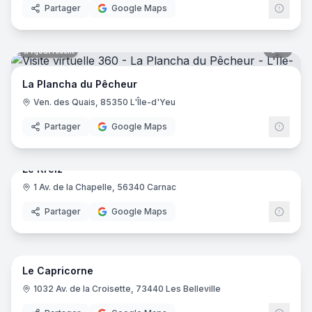
Partager
Google Maps
6
pano
Ajout récent
La Plancha du Pêcheur
Ven. des Quais, 85350 L'Île-d'Yeu
Partager
Google Maps
8
pano
Ajout récent
Le Kreiz
1 Av. de la Chapelle, 56340 Carnac
Partager
Google Maps
10
pano
Ajout récent
Le Capricorne
1032 Av. de la Croisette, 73440 Les Belleville