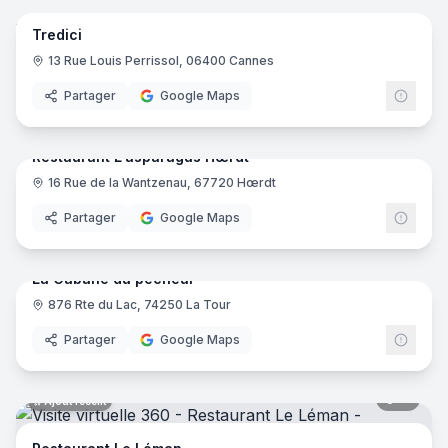
Tredici
13 Rue Louis Perrissol, 06400 Cannes
Partager
Google Maps
10
pano
Ajout récent
Restaurant L'asparagus Hœrdt
16 Rue de la Wantzenau, 67720 Hœrdt
Partager
Google Maps
12
pano
Ajout récent
La Cabane du pêcheur
876 Rte du Lac, 74250 La Tour
Partager
Google Maps
11
pano
Ajout récent