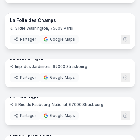
7
pano
Ajout récent
La Folie des Champs
3 Rue Washington, 75008 Paris
Partager
Google Maps
14
pano
Ajout récent
Le Grand Tigre
Imp. des Jardiniers, 67000 Strasbourg
Partager
Google Maps
11
pano
Ajout récent
Le Petit Tigre
5 Rue du Faubourg-National, 67000 Strasbourg
Partager
Google Maps
41
pano
Ajout récent
L'Auberge du Pastel