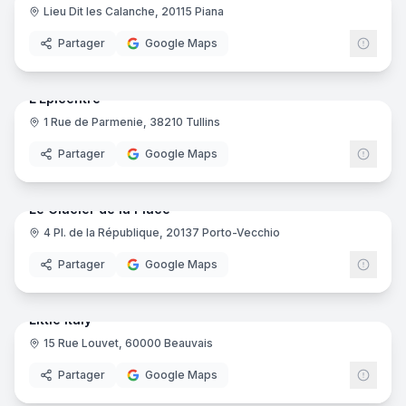
Lieu Dit les Calanche, 20115 Piana
Partager
Google Maps
10
pano
Ajout récent
L'Épicentre
1 Rue de Parmenie, 38210 Tullins
Partager
Google Maps
7
pano
Ajout récent
Le Glacier de la Place
4 Pl. de la République, 20137 Porto-Vecchio
Partager
Google Maps
7
pano
Ajout récent
Little Italy
15 Rue Louvet, 60000 Beauvais
Partager
Google Maps
15
pano
Ajout récent