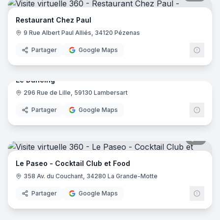
Restaurant Chez Paul
9 Rue Albert Paul Alliés, 34120 Pézenas
Partager
Google Maps
16
pano
Le Dancing
296 Rue de Lille, 59130 Lambersart
Partager
Google Maps
6
pano
Le Paseo - Cocktail Club et Food
358 Av. du Couchant, 34280 La Grande-Motte
Partager
Google Maps
7
pano