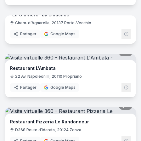
"La Clairière" by Biodélice
Chem. d'Agnarella, 20137 Porto-Vecchio
Partager
Google Maps
8
pano
Restaurant L'Ambata
22 Av. Napoléon III, 20110 Propriano
Partager
Google Maps
8
pano
Restaurant Pizzeria Le Randonneur
D368 Route d’idarata, 20124 Zonza
Partager
Google Maps