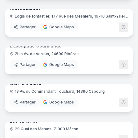
ArtNowBistrot
Logis de fontastier, 177 Rue des Mesniers, 16710 Saint-Yrieix-sur-Charente
Partager
Google Maps
8
pano
Ajout récent
L'Escapade Gourmande
2bis Av. de Verdun, 24600 Ribérac
Partager
Google Maps
29
pano
Ajout récent
Golf Miniature
13 Av. du Commandant Touchard, 14390 Cabourg
Partager
Google Maps
23
pano
Ajout récent
Les Tuileries
29 Quai des Marans, 71000 Mâcon