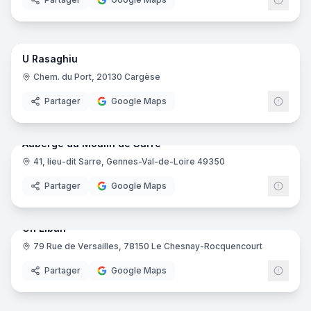
10
pano
U Rasaghiu
Chem. du Port, 20130 Cargèse
Partager
Google Maps
16
pano
Auberge du Moulin de Sarré
41, lieu-dit Sarre, Gennes-Val-de-Loire 49350
Partager
Google Maps
7
pano
Oh Liban
79 Rue de Versailles, 78150 Le Chesnay-Rocquencourt
Partager
Google Maps
24
pano