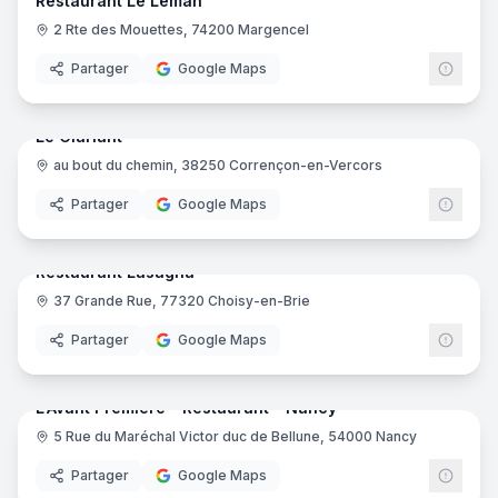
Restaurant Le Léman
2 Rte des Mouettes, 74200 Margencel
Partager
Google Maps
21
pano
Ajout récent
Le Clariant
au bout du chemin, 38250 Corrençon-en-Vercors
Partager
Google Maps
7
pano
Ajout récent
Restaurant Lasagna
37 Grande Rue, 77320 Choisy-en-Brie
Partager
Google Maps
10
pano
Ajout récent
L'Avant Première - Restaurant - Nancy
5 Rue du Maréchal Victor duc de Bellune, 54000 Nancy
Partager
Google Maps