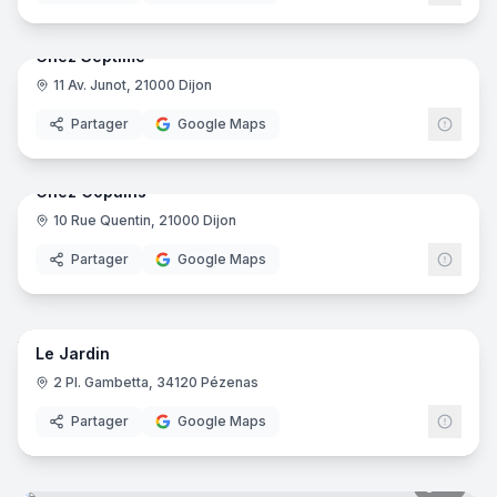
9
pano
Chez Septime
11 Av. Junot, 21000 Dijon
Partager
Google Maps
9
pano
Chez Copains
10 Rue Quentin, 21000 Dijon
Partager
Google Maps
4
pano
Le Jardin
2 Pl. Gambetta, 34120 Pézenas
Partager
Google Maps
10
pano