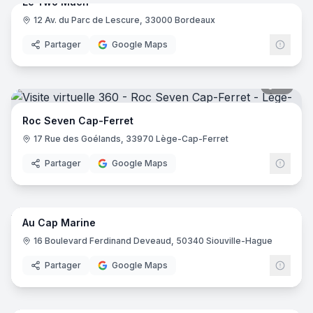
Le Two Much
12 Av. du Parc de Lescure, 33000 Bordeaux
Partager
Google Maps
21
pano
Roc Seven Cap-Ferret
17 Rue des Goélands, 33970 Lège-Cap-Ferret
Partager
Google Maps
12
pano
Au Cap Marine
16 Boulevard Ferdinand Deveaud, 50340 Siouville-Hague
Partager
Google Maps
7
pano