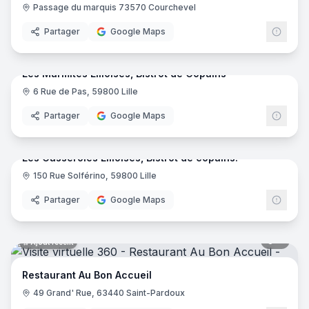
Passage du marquis 73570 Courchevel
Partager
Google Maps
10
pano
Ajout récent
Les Marmites Lilloises, Bistrot de Copains
6 Rue de Pas, 59800 Lille
Partager
Google Maps
11
pano
Ajout récent
Les Casseroles Lilloises, Bistrot de copains!
150 Rue Solférino, 59800 Lille
Partager
Google Maps
8
pano
Ajout récent
Restaurant Au Bon Accueil
49 Grand' Rue, 63440 Saint-Pardoux