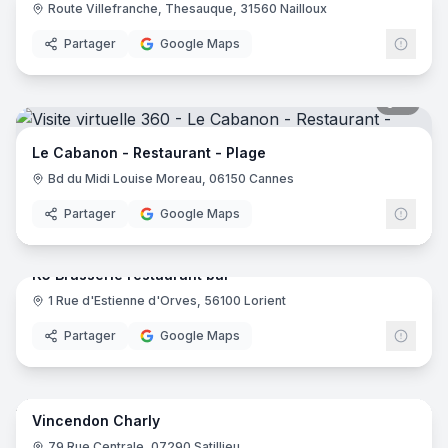
Route Villefranche, Thesauque, 31560 Nailloux
Partager
Google Maps
11
pano
Le Cabanon - Restaurant - Plage
Bd du Midi Louise Moreau, 06150 Cannes
Partager
Google Maps
10
pano
K5 Brasserie restaurant bar
1 Rue d'Estienne d'Orves, 56100 Lorient
Partager
Google Maps
22
pano
Vincendon Charly
79 Rue Centrale, 07290 Satillieu