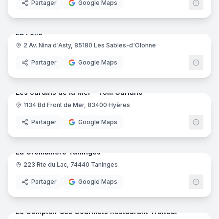
Partager
Google Maps
21
pano
Ajout récent
La Folie
2 Av. Nina d'Asty, 85180 Les Sables-d'Olonne
Partager
Google Maps
15
pano
Ajout récent
Les Jardins de la Mer - Tom Cariano
1134 Bd Front de Mer, 83400 Hyères
Partager
Google Maps
13
pano
Ajout récent
La Cremaillere Taninges
223 Rte du Lac, 74440 Taninges
Partager
Google Maps
8
pano
Ajout récent
Le Comptoir des Gourmets Restaurant Traiteur