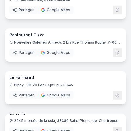
Partager
Google Maps
11
pano
Restaurant Tizzo
Nouvelles Galeries Annecy, 2 bis Rue Thomas Ruphy, 74000 Annecy
Partager
Google Maps
12
pano
Le Farinaud
Pipay, 38570 Les Sept Laux Pipay
Partager
Google Maps
9
pano
Le 1346
2945 montée de la scia, 38380 Saint-Pierre-de-Chartreuse
Partager
Google Maps