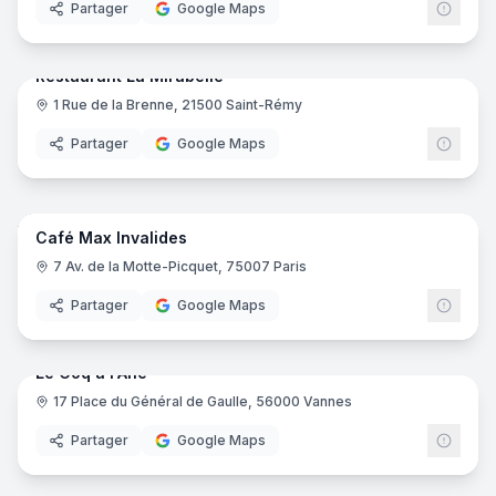
Partager
Google Maps
6
pano
Ajout récent
Restaurant La Mirabelle
1 Rue de la Brenne, 21500 Saint-Rémy
Partager
Google Maps
5
pano
Ajout récent
Café Max Invalides
7 Av. de la Motte-Picquet, 75007 Paris
Partager
Google Maps
7
pano
Ajout récent
Le Coq à l'Ane
17 Place du Général de Gaulle, 56000 Vannes
Partager
Google Maps
14
pano
Ajout récent