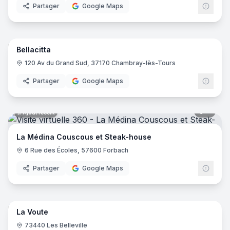
Partager
Google Maps
16
pano
Ajout récent
Bellacitta
120 Av du Grand Sud, 37170 Chambray-lès-Tours
Partager
Google Maps
8
pano
Ajout récent
La Médina Couscous et Steak-house
6 Rue des Écoles, 57600 Forbach
Partager
Google Maps
8
pano
Ajout récent
La Voute
73440 Les Belleville