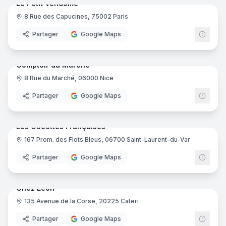
Le Petit Vendôme
8 Rue des Capucines, 75002 Paris
Partager
Google Maps
10
pano
Comptoir du Marché
8 Rue du Marché, 06000 Nice
Partager
Google Maps
10
pano
Les Cocottes Françaises
167 Prom. des Flots Bleus, 06700 Saint-Laurent-du-Var
Partager
Google Maps
13
pano
Chez Léon
135 Avenue de la Corse, 20225 Cateri
Partager
Google Maps
10
pano