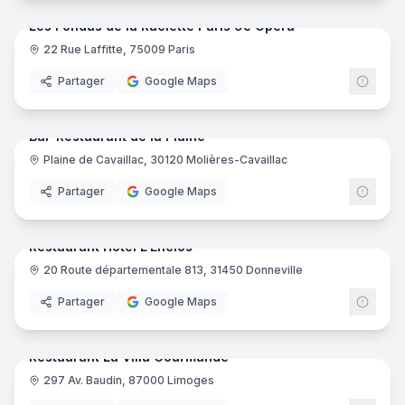
Les Fondus de la Raclette Paris 9e Opéra
22 Rue Laffitte, 75009 Paris
Partager
Google Maps
12
pano
Ajout récent
Bar-Restaurant de la Plaine
Plaine de Cavaillac, 30120 Molières-Cavaillac
Partager
Google Maps
10
pano
Ajout récent
Restaurant Hôtel L'Enclos
20 Route départementale 813, 31450 Donneville
Partager
Google Maps
18
pano
Ajout récent
Restaurant La Villa Gourmande
297 Av. Baudin, 87000 Limoges