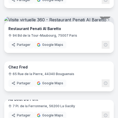
7
pano
Restaurant Penati Al Baretto
94 Bd de la Tour-Maubourg, 75007 Paris
Partager
Google Maps
10
pano
Chez Fred
65 Rue de la Pierre, 44340 Bouguenais
Partager
Google Maps
15
pano
Au Bout Du Pont
7 Pl. de la Ferronnerie, 56200 La Gacilly
Partager
Google Maps