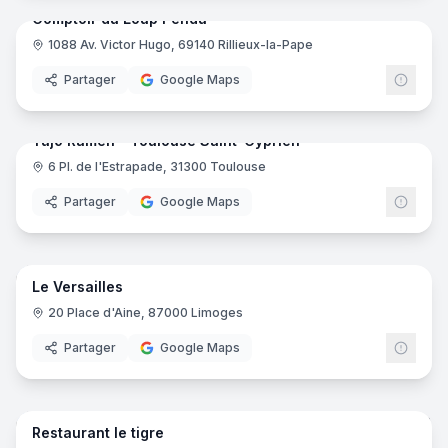
Comptoir du Loup Pendu
1088 Av. Victor Hugo, 69140 Rillieux-la-Pape
Partager
Google Maps
8
pano
Ajout récent
Yūjō Ramen - Toulouse Saint-Cyprien
6 Pl. de l'Estrapade, 31300 Toulouse
Partager
Google Maps
20
pano
Ajout récent
Le Versailles
20 Place d'Aine, 87000 Limoges
Partager
Google Maps
10
pano
Ajout récent
Restaurant le tigre