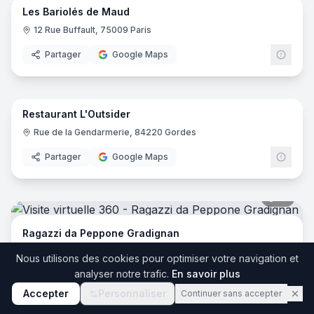
Les Bariolés de Maud
12 Rue Buffault, 75009 Paris
Partager
Google Maps
7
pano
Restaurant L'Outsider
Rue de la Gendarmerie, 84220 Gordes
Partager
Google Maps
19
pano
Ragazzi da Peppone Gradignan
183 Cr du Général de Gaulle, 33170 Gradignan
Nous utilisons des cookies pour optimiser votre navigation et
analyser notre trafic.
En savoir plus
Partager
Google Maps
11
pano
Accepter
Personnaliser
Continuer sans accepter