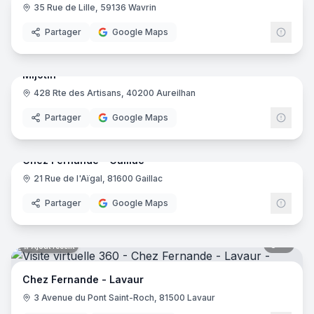
35 Rue de Lille, 59136 Wavrin
Partager
Google Maps
7
pano
Ajout récent
Mijotin
428 Rte des Artisans, 40200 Aureilhan
Partager
Google Maps
10
pano
Ajout récent
Chez Fernande - Gaillac
21 Rue de l'Aïgal, 81600 Gaillac
Partager
Google Maps
11
pano
Ajout récent
Chez Fernande - Lavaur
3 Avenue du Pont Saint-Roch, 81500 Lavaur