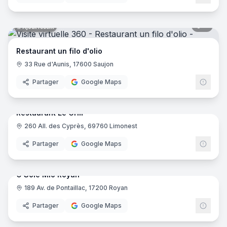
8
pano
Ajout récent
Restaurant un filo d'olio
33 Rue d'Aunis, 17600 Saujon
Partager
Google Maps
7
pano
Ajout récent
Restaurant Le Grill
260 All. des Cyprès, 69760 Limonest
Partager
Google Maps
10
pano
Ajout récent
O Sole Mio Royan
189 Av. de Pontaillac, 17200 Royan
Partager
Google Maps
8
pano
Ajout récent