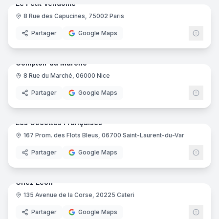
Le Petit Vendôme
8 Rue des Capucines, 75002 Paris
Partager
Google Maps
10
pano
Comptoir du Marché
8 Rue du Marché, 06000 Nice
Partager
Google Maps
10
pano
Les Cocottes Françaises
167 Prom. des Flots Bleus, 06700 Saint-Laurent-du-Var
Partager
Google Maps
13
pano
Chez Léon
135 Avenue de la Corse, 20225 Cateri
Partager
Google Maps
10
pano