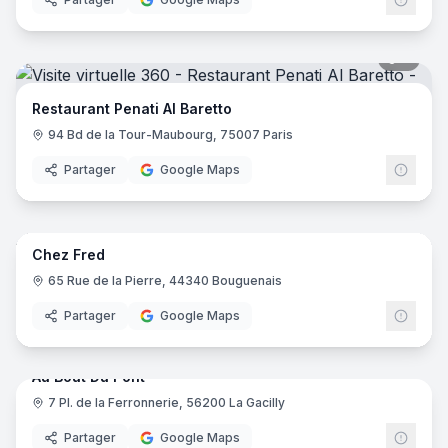
7
pano
Restaurant Penati Al Baretto
94 Bd de la Tour-Maubourg, 75007 Paris
Partager
Google Maps
10
pano
Chez Fred
65 Rue de la Pierre, 44340 Bouguenais
Partager
Google Maps
15
pano
Au Bout Du Pont
7 Pl. de la Ferronnerie, 56200 La Gacilly
Partager
Google Maps