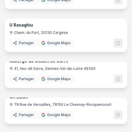
10
pano
U Rasaghiu
Chem. du Port, 20130 Cargèse
Partager
Google Maps
16
pano
Auberge du Moulin de Sarré
41, lieu-dit Sarre, Gennes-Val-de-Loire 49350
Partager
Google Maps
7
pano
Oh Liban
79 Rue de Versailles, 78150 Le Chesnay-Rocquencourt
Partager
Google Maps
24
pano