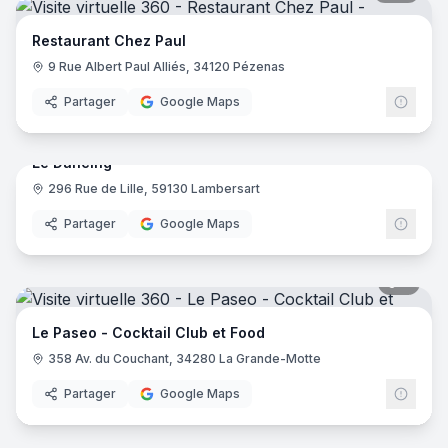
Restaurant Chez Paul
9 Rue Albert Paul Alliés, 34120 Pézenas
Partager
Google Maps
16
pano
Le Dancing
296 Rue de Lille, 59130 Lambersart
Partager
Google Maps
6
pano
Le Paseo - Cocktail Club et Food
358 Av. du Couchant, 34280 La Grande-Motte
Partager
Google Maps
7
pano