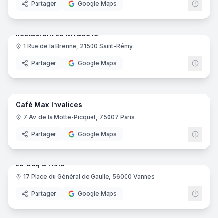
Partager
Google Maps
6
pano
Ajout récent
Restaurant La Mirabelle
1 Rue de la Brenne, 21500 Saint-Rémy
Partager
Google Maps
5
pano
Ajout récent
Café Max Invalides
7 Av. de la Motte-Picquet, 75007 Paris
Partager
Google Maps
7
pano
Ajout récent
Le Coq à l'Ane
17 Place du Général de Gaulle, 56000 Vannes
Partager
Google Maps
14
pano
Ajout récent