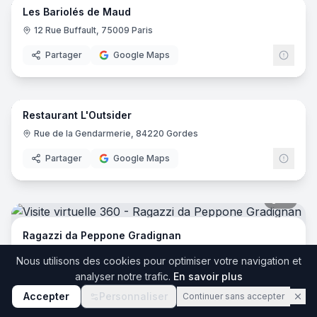
Les Bariolés de Maud
12 Rue Buffault, 75009 Paris
Partager
Google Maps
7
pano
Restaurant L'Outsider
Rue de la Gendarmerie, 84220 Gordes
Partager
Google Maps
19
pano
Ragazzi da Peppone Gradignan
183 Cr du Général de Gaulle, 33170 Gradignan
Nous utilisons des cookies pour optimiser votre navigation et
analyser notre trafic.
En savoir plus
Partager
Google Maps
11
pano
Accepter
Personnaliser
Continuer sans accepter