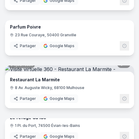
Partager
Google Maps
6
pano
Ajout récent
Parfum Poivre
23 Rue Couraye, 50400 Granville
Partager
Google Maps
8
pano
Ajout récent
Restaurant La Marmite
8 Av. Auguste Wicky, 68100 Mulhouse
Partager
Google Maps
6
pano
Ajout récent
Le refuge du lac
1 Pl. du Port, 74500 Évian-les-Bains
Partager
Google Maps