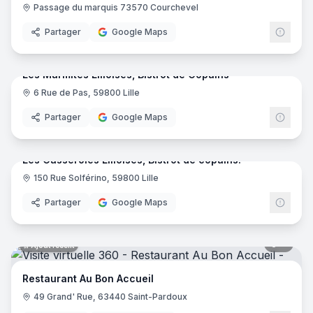
Passage du marquis 73570 Courchevel
Partager
Google Maps
10
pano
Ajout récent
Les Marmites Lilloises, Bistrot de Copains
6 Rue de Pas, 59800 Lille
Partager
Google Maps
11
pano
Ajout récent
Les Casseroles Lilloises, Bistrot de copains!
150 Rue Solférino, 59800 Lille
Partager
Google Maps
8
pano
Ajout récent
Restaurant Au Bon Accueil
49 Grand' Rue, 63440 Saint-Pardoux