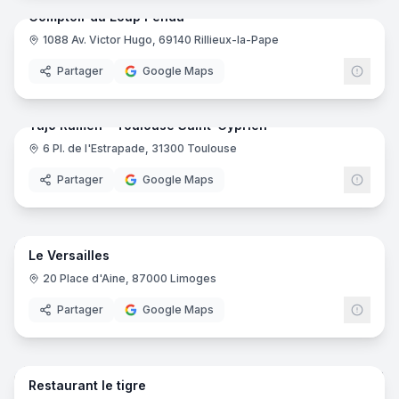
Comptoir du Loup Pendu
1088 Av. Victor Hugo, 69140 Rillieux-la-Pape
Partager
Google Maps
8
pano
Ajout récent
Yūjō Ramen - Toulouse Saint-Cyprien
6 Pl. de l'Estrapade, 31300 Toulouse
Partager
Google Maps
20
pano
Ajout récent
Le Versailles
20 Place d'Aine, 87000 Limoges
Partager
Google Maps
10
pano
Ajout récent
Restaurant le tigre