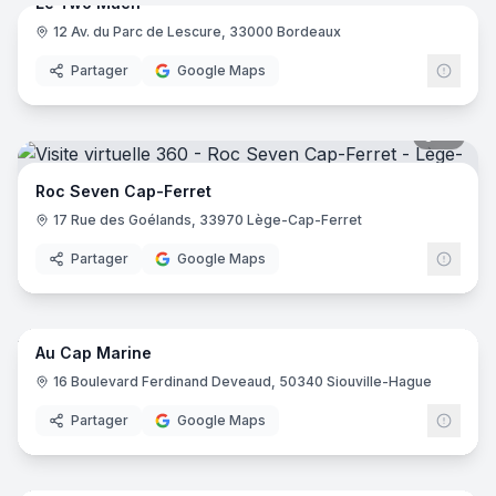
Le Two Much
12 Av. du Parc de Lescure, 33000 Bordeaux
Partager
Google Maps
21
pano
Roc Seven Cap-Ferret
17 Rue des Goélands, 33970 Lège-Cap-Ferret
Partager
Google Maps
12
pano
Au Cap Marine
16 Boulevard Ferdinand Deveaud, 50340 Siouville-Hague
Partager
Google Maps
7
pano