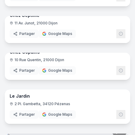
9
pano
Chez Septime
11 Av. Junot, 21000 Dijon
Partager
Google Maps
9
pano
Chez Copains
10 Rue Quentin, 21000 Dijon
Partager
Google Maps
4
pano
Le Jardin
2 Pl. Gambetta, 34120 Pézenas
Partager
Google Maps
10
pano