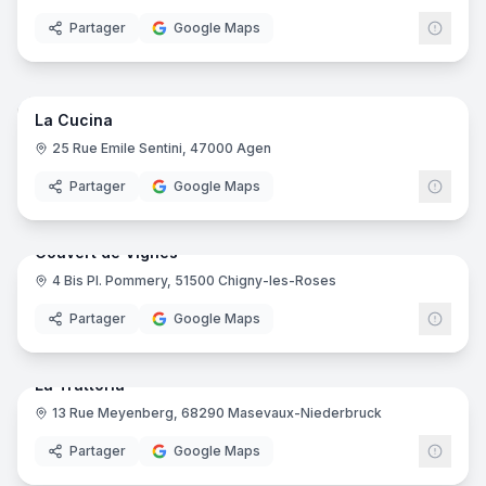
Partager
Google Maps
7
pano
Ajout récent
La Cucina
25 Rue Emile Sentini, 47000 Agen
Partager
Google Maps
9
pano
Ajout récent
Couvert de Vignes
4 Bis Pl. Pommery, 51500 Chigny-les-Roses
Partager
Google Maps
18
pano
Ajout récent
La Trattoria
13 Rue Meyenberg, 68290 Masevaux-Niederbruck
Partager
Google Maps
16
pano
Ajout récent