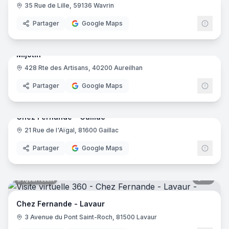
35 Rue de Lille, 59136 Wavrin
Partager
Google Maps
7
pano
Ajout récent
Mijotin
428 Rte des Artisans, 40200 Aureilhan
Partager
Google Maps
10
pano
Ajout récent
Chez Fernande - Gaillac
21 Rue de l'Aïgal, 81600 Gaillac
Partager
Google Maps
11
pano
Ajout récent
Chez Fernande - Lavaur
3 Avenue du Pont Saint-Roch, 81500 Lavaur