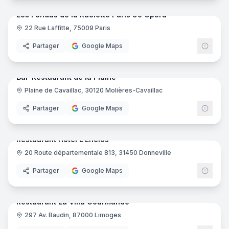
Les Fondus de la Raclette Paris 9e Opéra
22 Rue Laffitte, 75009 Paris
Partager
Google Maps
12
pano
Ajout récent
Bar-Restaurant de la Plaine
Plaine de Cavaillac, 30120 Molières-Cavaillac
Partager
Google Maps
10
pano
Ajout récent
Restaurant Hôtel L'Enclos
20 Route départementale 813, 31450 Donneville
Partager
Google Maps
18
pano
Ajout récent
Restaurant La Villa Gourmande
297 Av. Baudin, 87000 Limoges