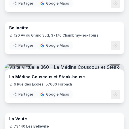
Partager
Google Maps
16
pano
Ajout récent
Bellacitta
120 Av du Grand Sud, 37170 Chambray-lès-Tours
Partager
Google Maps
8
pano
Ajout récent
La Médina Couscous et Steak-house
6 Rue des Écoles, 57600 Forbach
Partager
Google Maps
8
pano
Ajout récent
La Voute
73440 Les Belleville