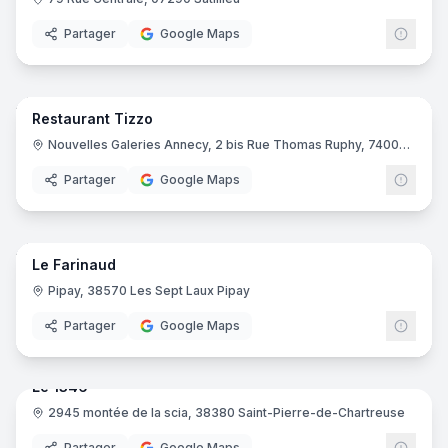
Partager
Google Maps
11
pano
Restaurant Tizzo
Nouvelles Galeries Annecy, 2 bis Rue Thomas Ruphy, 74000 Annecy
Partager
Google Maps
12
pano
Le Farinaud
Pipay, 38570 Les Sept Laux Pipay
Partager
Google Maps
9
pano
Le 1346
2945 montée de la scia, 38380 Saint-Pierre-de-Chartreuse
Partager
Google Maps