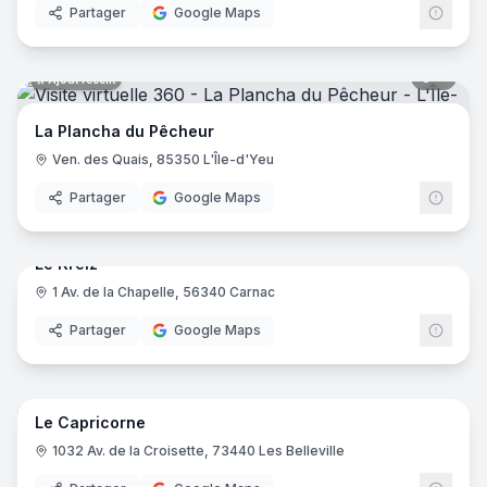
Partager
Google Maps
6
pano
Ajout récent
La Plancha du Pêcheur
Ven. des Quais, 85350 L'Île-d'Yeu
Partager
Google Maps
8
pano
Ajout récent
Le Kreiz
1 Av. de la Chapelle, 56340 Carnac
Partager
Google Maps
10
pano
Ajout récent
Le Capricorne
1032 Av. de la Croisette, 73440 Les Belleville