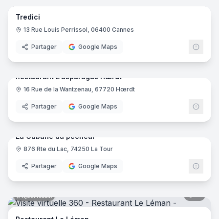
Tredici
13 Rue Louis Perrissol, 06400 Cannes
Partager
Google Maps
10
pano
Ajout récent
Restaurant L'asparagus Hœrdt
16 Rue de la Wantzenau, 67720 Hœrdt
Partager
Google Maps
12
pano
Ajout récent
La Cabane du pêcheur
876 Rte du Lac, 74250 La Tour
Partager
Google Maps
11
pano
Ajout récent