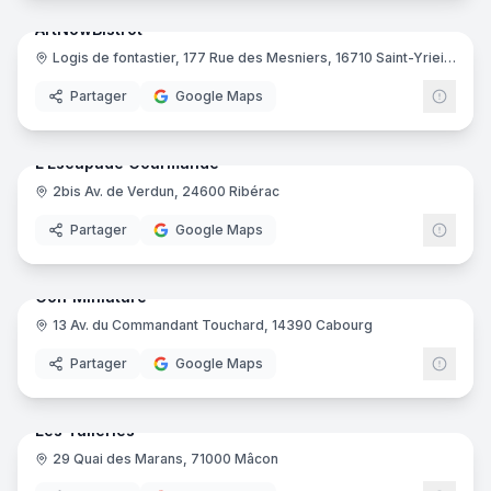
ArtNowBistrot
Logis de fontastier, 177 Rue des Mesniers, 16710 Saint-Yrieix-sur-Charente
Partager
Google Maps
8
pano
Ajout récent
L'Escapade Gourmande
2bis Av. de Verdun, 24600 Ribérac
Partager
Google Maps
29
pano
Ajout récent
Golf Miniature
13 Av. du Commandant Touchard, 14390 Cabourg
Partager
Google Maps
23
pano
Ajout récent
Les Tuileries
29 Quai des Marans, 71000 Mâcon