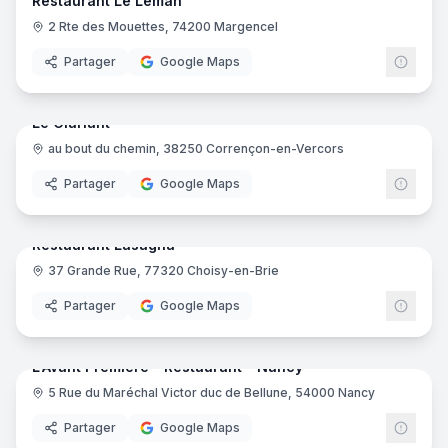
Restaurant Le Léman
2 Rte des Mouettes, 74200 Margencel
Partager
Google Maps
21
pano
Ajout récent
Le Clariant
au bout du chemin, 38250 Corrençon-en-Vercors
Partager
Google Maps
7
pano
Ajout récent
Restaurant Lasagna
37 Grande Rue, 77320 Choisy-en-Brie
Partager
Google Maps
10
pano
Ajout récent
L'Avant Première - Restaurant - Nancy
5 Rue du Maréchal Victor duc de Bellune, 54000 Nancy
Partager
Google Maps