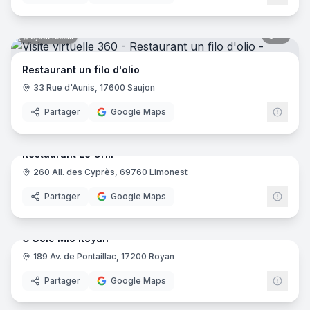
8
pano
Ajout récent
Restaurant un filo d'olio
33 Rue d'Aunis, 17600 Saujon
Partager
Google Maps
7
pano
Ajout récent
Restaurant Le Grill
260 All. des Cyprès, 69760 Limonest
Partager
Google Maps
10
pano
Ajout récent
O Sole Mio Royan
189 Av. de Pontaillac, 17200 Royan
Partager
Google Maps
8
pano
Ajout récent