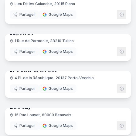
Lieu Dit les Calanche, 20115 Piana
Partager
Google Maps
10
pano
Ajout récent
L'Épicentre
1 Rue de Parmenie, 38210 Tullins
Partager
Google Maps
7
pano
Ajout récent
Le Glacier de la Place
4 Pl. de la République, 20137 Porto-Vecchio
Partager
Google Maps
7
pano
Ajout récent
Little Italy
15 Rue Louvet, 60000 Beauvais
Partager
Google Maps
15
pano
Ajout récent