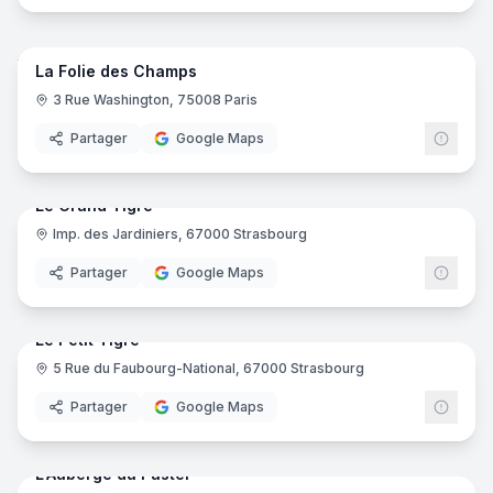
7
pano
Ajout récent
La Folie des Champs
3 Rue Washington, 75008 Paris
Partager
Google Maps
14
pano
Ajout récent
Le Grand Tigre
Imp. des Jardiniers, 67000 Strasbourg
Partager
Google Maps
11
pano
Ajout récent
Le Petit Tigre
5 Rue du Faubourg-National, 67000 Strasbourg
Partager
Google Maps
41
pano
Ajout récent
L'Auberge du Pastel