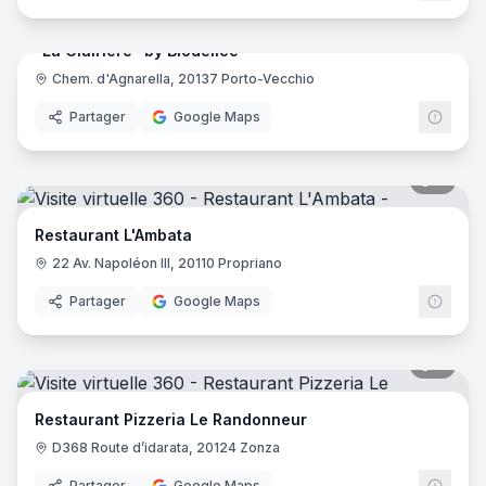
"La Clairière" by Biodélice
Chem. d'Agnarella, 20137 Porto-Vecchio
Partager
Google Maps
8
pano
Restaurant L'Ambata
22 Av. Napoléon III, 20110 Propriano
Partager
Google Maps
8
pano
Restaurant Pizzeria Le Randonneur
D368 Route d’idarata, 20124 Zonza
Partager
Google Maps