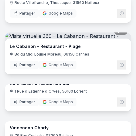
Route Villefranche, Thesauque, 31560 Nailloux
Partager
Google Maps
11
pano
Le Cabanon - Restaurant - Plage
Bd du Midi Louise Moreau, 06150 Cannes
Partager
Google Maps
10
pano
K5 Brasserie restaurant bar
1 Rue d'Estienne d'Orves, 56100 Lorient
Partager
Google Maps
22
pano
Vincendon Charly
79 Rue Centrale, 07290 Satillieu