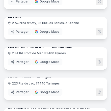
Partager
Google Maps
21
pano
Ajout récent
La Folie
2 Av. Nina d'Asty, 85180 Les Sables-d'Olonne
Partager
Google Maps
15
pano
Ajout récent
Les Jardins de la Mer - Tom Cariano
1134 Bd Front de Mer, 83400 Hyères
Partager
Google Maps
13
pano
Ajout récent
La Cremaillere Taninges
223 Rte du Lac, 74440 Taninges
Partager
Google Maps
8
pano
Ajout récent
Le Comptoir des Gourmets Restaurant Traiteur