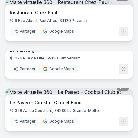
Restaurant Chez Paul
9 Rue Albert Paul Alliés, 34120 Pézenas
Partager
Google Maps
16
pano
Le Dancing
296 Rue de Lille, 59130 Lambersart
Partager
Google Maps
6
pano
Le Paseo - Cocktail Club et Food
358 Av. du Couchant, 34280 La Grande-Motte
Partager
Google Maps
7
pano