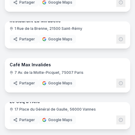
Partager
Google Maps
6
pano
Ajout récent
Restaurant La Mirabelle
1 Rue de la Brenne, 21500 Saint-Rémy
Partager
Google Maps
5
pano
Ajout récent
Café Max Invalides
7 Av. de la Motte-Picquet, 75007 Paris
Partager
Google Maps
7
pano
Ajout récent
Le Coq à l'Ane
17 Place du Général de Gaulle, 56000 Vannes
Partager
Google Maps
14
pano
Ajout récent