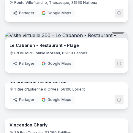
Route Villefranche, Thesauque, 31560 Nailloux
Partager
Google Maps
11
pano
Le Cabanon - Restaurant - Plage
Bd du Midi Louise Moreau, 06150 Cannes
Partager
Google Maps
10
pano
K5 Brasserie restaurant bar
1 Rue d'Estienne d'Orves, 56100 Lorient
Partager
Google Maps
22
pano
Vincendon Charly
79 Rue Centrale, 07290 Satillieu