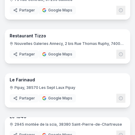
Partager
Google Maps
11
pano
Restaurant Tizzo
Nouvelles Galeries Annecy, 2 bis Rue Thomas Ruphy, 74000 Annecy
Partager
Google Maps
12
pano
Le Farinaud
Pipay, 38570 Les Sept Laux Pipay
Partager
Google Maps
9
pano
Le 1346
2945 montée de la scia, 38380 Saint-Pierre-de-Chartreuse
Partager
Google Maps