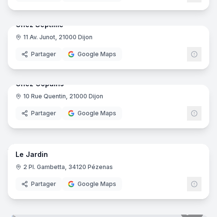
9
pano
Chez Septime
11 Av. Junot, 21000 Dijon
Partager
Google Maps
9
pano
Chez Copains
10 Rue Quentin, 21000 Dijon
Partager
Google Maps
4
pano
Le Jardin
2 Pl. Gambetta, 34120 Pézenas
Partager
Google Maps
10
pano