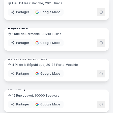
Lieu Dit les Calanche, 20115 Piana
Partager
Google Maps
10
pano
Ajout récent
L'Épicentre
1 Rue de Parmenie, 38210 Tullins
Partager
Google Maps
7
pano
Ajout récent
Le Glacier de la Place
4 Pl. de la République, 20137 Porto-Vecchio
Partager
Google Maps
7
pano
Ajout récent
Little Italy
15 Rue Louvet, 60000 Beauvais
Partager
Google Maps
15
pano
Ajout récent