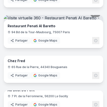
7
pano
Restaurant Penati Al Baretto
94 Bd de la Tour-Maubourg, 75007 Paris
Partager
Google Maps
10
pano
Chez Fred
65 Rue de la Pierre, 44340 Bouguenais
Partager
Google Maps
15
pano
Au Bout Du Pont
7 Pl. de la Ferronnerie, 56200 La Gacilly
Partager
Google Maps