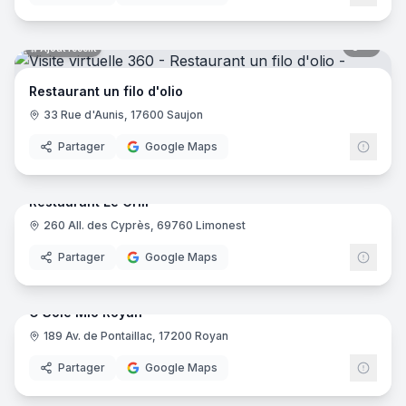
8
pano
Ajout récent
Restaurant un filo d'olio
33 Rue d'Aunis, 17600 Saujon
Partager
Google Maps
7
pano
Ajout récent
Restaurant Le Grill
260 All. des Cyprès, 69760 Limonest
Partager
Google Maps
10
pano
Ajout récent
O Sole Mio Royan
189 Av. de Pontaillac, 17200 Royan
Partager
Google Maps
8
pano
Ajout récent