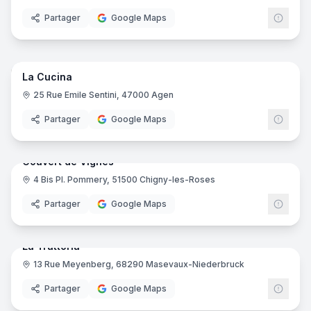
Partager
Google Maps
7
pano
Ajout récent
La Cucina
25 Rue Emile Sentini, 47000 Agen
Partager
Google Maps
9
pano
Ajout récent
Couvert de Vignes
4 Bis Pl. Pommery, 51500 Chigny-les-Roses
Partager
Google Maps
18
pano
Ajout récent
La Trattoria
13 Rue Meyenberg, 68290 Masevaux-Niederbruck
Partager
Google Maps
16
pano
Ajout récent