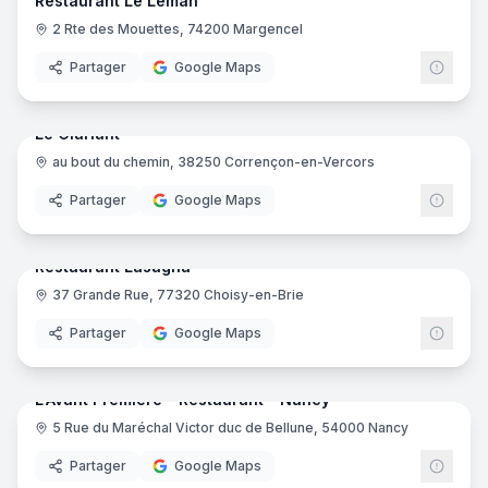
Restaurant Le Léman
2 Rte des Mouettes, 74200 Margencel
Partager
Google Maps
21
pano
Ajout récent
Le Clariant
au bout du chemin, 38250 Corrençon-en-Vercors
Partager
Google Maps
7
pano
Ajout récent
Restaurant Lasagna
37 Grande Rue, 77320 Choisy-en-Brie
Partager
Google Maps
10
pano
Ajout récent
L'Avant Première - Restaurant - Nancy
5 Rue du Maréchal Victor duc de Bellune, 54000 Nancy
Partager
Google Maps