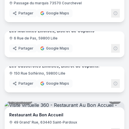
Passage du marquis 73570 Courchevel
Partager
Google Maps
10
pano
Ajout récent
Les Marmites Lilloises, Bistrot de Copains
6 Rue de Pas, 59800 Lille
Partager
Google Maps
11
pano
Ajout récent
Les Casseroles Lilloises, Bistrot de copains!
150 Rue Solférino, 59800 Lille
Partager
Google Maps
8
pano
Ajout récent
Restaurant Au Bon Accueil
49 Grand' Rue, 63440 Saint-Pardoux