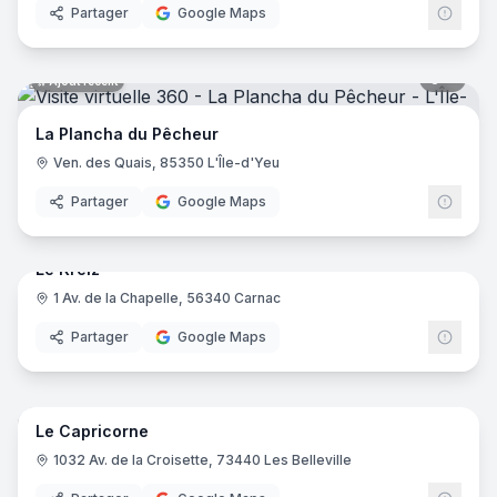
Partager
Google Maps
6
pano
Ajout récent
La Plancha du Pêcheur
Ven. des Quais, 85350 L'Île-d'Yeu
Partager
Google Maps
8
pano
Ajout récent
Le Kreiz
1 Av. de la Chapelle, 56340 Carnac
Partager
Google Maps
10
pano
Ajout récent
Le Capricorne
1032 Av. de la Croisette, 73440 Les Belleville