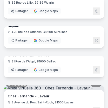
35 Rue de Lille, 59136 Wavrin
Partager
Google Maps
7
pano
Ajout récent
Mijotin
428 Rte des Artisans, 40200 Aureilhan
Partager
Google Maps
10
pano
Ajout récent
Chez Fernande - Gaillac
21 Rue de l'Aïgal, 81600 Gaillac
Partager
Google Maps
11
pano
Ajout récent
Chez Fernande - Lavaur
3 Avenue du Pont Saint-Roch, 81500 Lavaur