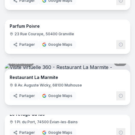
Partager
Google Maps
6
pano
Ajout récent
Parfum Poivre
23 Rue Couraye, 50400 Granville
Partager
Google Maps
8
pano
Ajout récent
Restaurant La Marmite
8 Av. Auguste Wicky, 68100 Mulhouse
Partager
Google Maps
6
pano
Ajout récent
Le refuge du lac
1 Pl. du Port, 74500 Évian-les-Bains
Partager
Google Maps