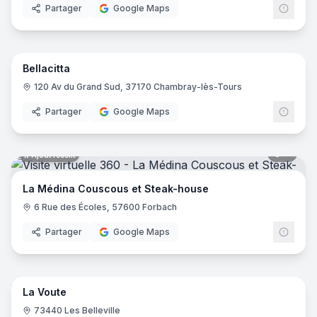
Partager
Google Maps
16
pano
Ajout récent
Bellacitta
120 Av du Grand Sud, 37170 Chambray-lès-Tours
Partager
Google Maps
8
pano
Ajout récent
La Médina Couscous et Steak-house
6 Rue des Écoles, 57600 Forbach
Partager
Google Maps
8
pano
Ajout récent
La Voute
73440 Les Belleville