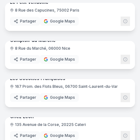
Le Petit Vendôme
8 Rue des Capucines, 75002 Paris
Partager
Google Maps
10
pano
Comptoir du Marché
8 Rue du Marché, 06000 Nice
Partager
Google Maps
10
pano
Les Cocottes Françaises
167 Prom. des Flots Bleus, 06700 Saint-Laurent-du-Var
Partager
Google Maps
13
pano
Chez Léon
135 Avenue de la Corse, 20225 Cateri
Partager
Google Maps
10
pano