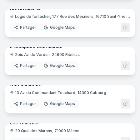
ArtNowBistrot
Logis de fontastier, 177 Rue des Mesniers, 16710 Saint-Yrieix-sur-Charente
Partager
Google Maps
8
pano
Ajout récent
L'Escapade Gourmande
2bis Av. de Verdun, 24600 Ribérac
Partager
Google Maps
29
pano
Ajout récent
Golf Miniature
13 Av. du Commandant Touchard, 14390 Cabourg
Partager
Google Maps
23
pano
Ajout récent
Les Tuileries
29 Quai des Marans, 71000 Mâcon