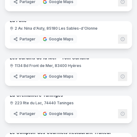
Partager
Google Maps
21
pano
Ajout récent
La Folie
2 Av. Nina d'Asty, 85180 Les Sables-d'Olonne
Partager
Google Maps
15
pano
Ajout récent
Les Jardins de la Mer - Tom Cariano
1134 Bd Front de Mer, 83400 Hyères
Partager
Google Maps
13
pano
Ajout récent
La Cremaillere Taninges
223 Rte du Lac, 74440 Taninges
Partager
Google Maps
8
pano
Ajout récent
Le Comptoir des Gourmets Restaurant Traiteur