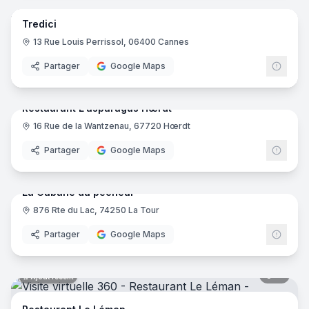
Tredici
13 Rue Louis Perrissol, 06400 Cannes
Partager
Google Maps
10
pano
Ajout récent
Restaurant L'asparagus Hœrdt
16 Rue de la Wantzenau, 67720 Hœrdt
Partager
Google Maps
12
pano
Ajout récent
La Cabane du pêcheur
876 Rte du Lac, 74250 La Tour
Partager
Google Maps
11
pano
Ajout récent