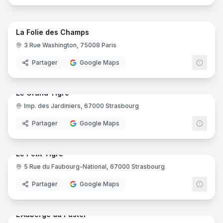
7
pano
Ajout récent
La Folie des Champs
3 Rue Washington, 75008 Paris
Partager
Google Maps
14
pano
Ajout récent
Le Grand Tigre
Imp. des Jardiniers, 67000 Strasbourg
Partager
Google Maps
11
pano
Ajout récent
Le Petit Tigre
5 Rue du Faubourg-National, 67000 Strasbourg
Partager
Google Maps
41
pano
Ajout récent
L'Auberge du Pastel