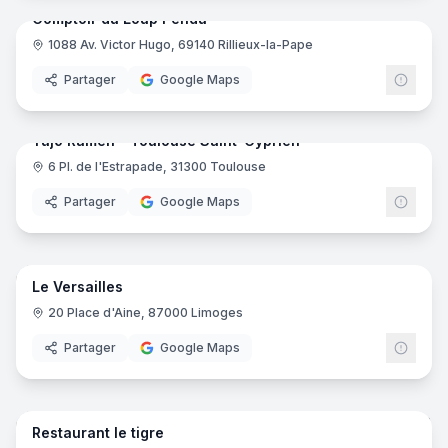
Comptoir du Loup Pendu
1088 Av. Victor Hugo, 69140 Rillieux-la-Pape
Partager
Google Maps
8
pano
Ajout récent
Yūjō Ramen - Toulouse Saint-Cyprien
6 Pl. de l'Estrapade, 31300 Toulouse
Partager
Google Maps
20
pano
Ajout récent
Le Versailles
20 Place d'Aine, 87000 Limoges
Partager
Google Maps
10
pano
Ajout récent
Restaurant le tigre