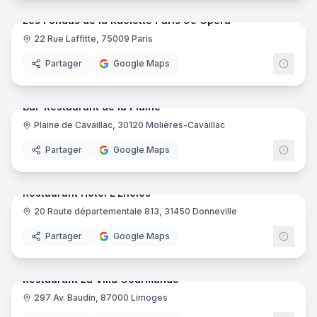
Les Fondus de la Raclette Paris 9e Opéra
22 Rue Laffitte, 75009 Paris
Partager
Google Maps
12
pano
Ajout récent
Bar-Restaurant de la Plaine
Plaine de Cavaillac, 30120 Molières-Cavaillac
Partager
Google Maps
10
pano
Ajout récent
Restaurant Hôtel L'Enclos
20 Route départementale 813, 31450 Donneville
Partager
Google Maps
18
pano
Ajout récent
Restaurant La Villa Gourmande
297 Av. Baudin, 87000 Limoges