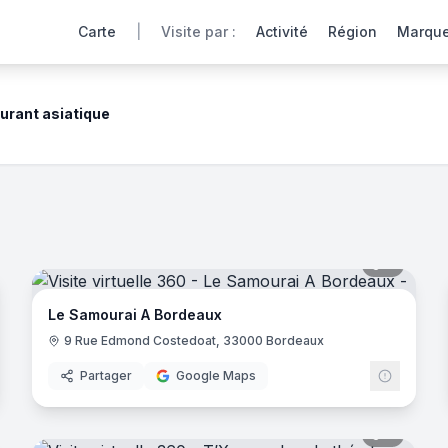
Carte
|
Visite par :
Activité
Région
Marqu
urant asiatique
rant
° de nos restaurants asiatiques partenaires vous ouvrent les
noramas
7
panora
Le Samourai A Bordeaux
9 Rue Edmond Costedoat, 33000 Bordeaux
Partager
Google Maps
noramas
7
panora