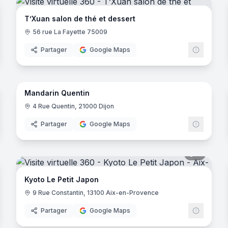
T’Xuan salon de thé et dessert
56 rue La Fayette 75009
Partager
Google Maps
noramas
5
panora
Mandarin Quentin
4 Rue Quentin, 21000 Dijon
Partager
Google Maps
noramas
9
panora
Kyoto Le Petit Japon
9 Rue Constantin, 13100 Aix-en-Provence
Partager
Google Maps