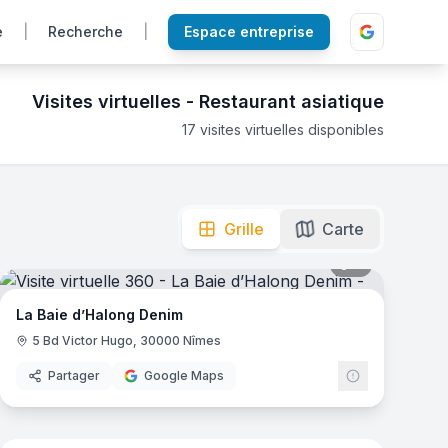
e
|
Recherche
|
Espace entreprise
Visites virtuelles -
Restaurant asiatique
17
visites virtuelles disponibles
 portes des meilleures tables d'Orient.
Grille
Carte
mas
9
panoramas
La Baie d’Halong Denim
5 Bd Victor Hugo, 30000 Nîmes
Partager
Google Maps
7
panoramas
mas