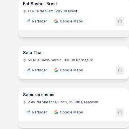
Eat Sushi - Brest
Kyoto Le Petit Japon
- Aix-en-Provence
17 Rue de Siam, 29200 Brest
Asian Nour - Tours
- Tours
Le Dynastie
- Saint-Paul-lès-Dax
Partager
Google Maps
Jardin du Pré Fleuri
- Villeurbanne
O-Sushi Bar - Maussane
- Maussane-les-Alpilles
7
pa
O-Sushi Bar
- Saint-Rémy-de-Provence
Naka
- Avignon
Sala Thaï
52 Rue Saint-Sernin, 33000 Bordeaux
Partager
Google Maps
8
pa
Samurai sushis
2 Av. du Maréchal Foch, 25000 Besançon
Partager
Google Maps