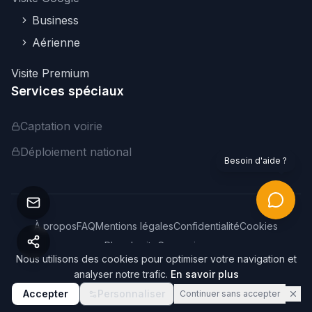
Business
Aérienne
Visite Premium
Services spéciaux
Captation voirie
Déploiement national
Besoin d'aide ?
À propos
FAQ
Mentions légales
Confidentialité
Cookies
Plan du site
Connexion
Nous utilisons des cookies pour optimiser votre navigation et
©
2026
Webvisite. Tous droits réservés.
analyser notre trafic.
En savoir plus
Accepter
Personnaliser
Continuer sans accepter