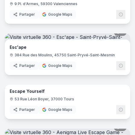
9 Pl. d'Armes, 59300 Valenciennes
Partager
Google Maps
9
pano
Esc'ape
384 Rue des Moulins, 45750 Saint-Pryvé-Saint-Mesmin
Partager
Google Maps
12
pano
Escape Yourself
53 Rue Léon Boyer, 37000 Tours
Partager
Google Maps
6
pano