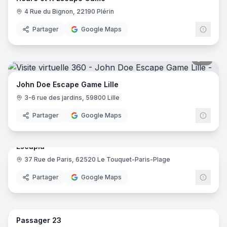
4 Rue du Bignon, 22190 Plérin
Partager
Google Maps
7
pano
John Doe Escape Game Lille
3-6 rue des jardins, 59800 Lille
Partager
Google Maps
8
pano
Escapia
37 Rue de Paris, 62520 Le Touquet-Paris-Plage
Partager
Google Maps
12
pano
Passager 23