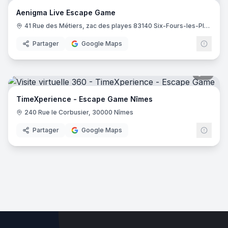
Aenigma Live Escape Game
41 Rue des Métiers, zac des playes 83140 Six-Fours-les-Plages
Partager
Google Maps
8
pano
TimeXperience - Escape Game Nîmes
240 Rue le Corbusier, 30000 Nîmes
Partager
Google Maps