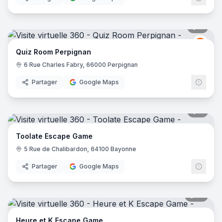
Aenigma Live Escape Game
- Six-Fours-les-Plages
TimeXperience - Escape Game Nîmes
- Nîmes
9
pano
Quiz
QR
Quiz Room Perpignan
6 Rue Charles Fabry, 66000 Perpignan
Partager
Google Maps
7
pano
Toolate Escape Game
5 Rue de Chalibardon, 64100 Bayonne
Partager
Google Maps
13
pano
Heure et K Escape Game