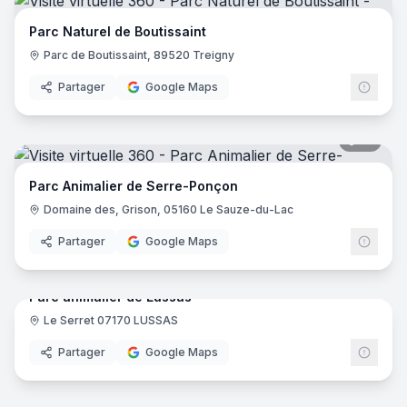
Parc Naturel de Boutissaint
Parc de Boutissaint, 89520 Treigny
Partager
Google Maps
10
pano
Parc Animalier de Serre-Ponçon
Domaine des, Grison, 05160 Le Sauze-du-Lac
Partager
Google Maps
24
pano
Parc animalier de Lussas
Le Serret 07170 LUSSAS
Partager
Google Maps
22
pano