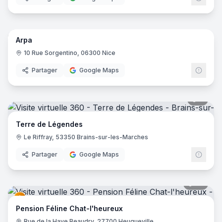
Parc Animalier de Lussas
- Lussas
9
pano
Arpa
10 Rue Sorgentino, 06300 Nice
Partager
Google Maps
8
pano
Terre de Légendes
Le Riffray, 53350 Brains-sur-les-Marches
Partager
Google Maps
24
pano
Pension Féline Chat-l'heureux
Rue de la Haye Beaudry, 27700 Heuqueville