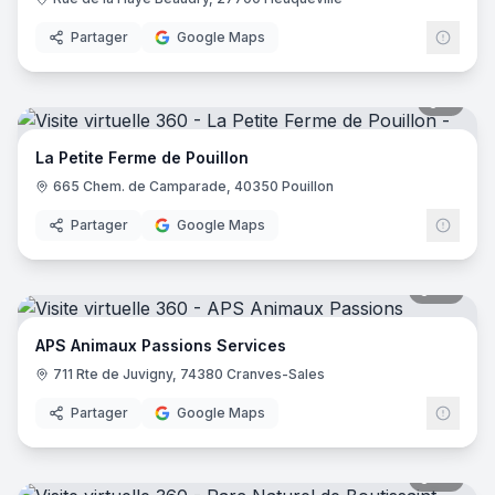
Partager
Google Maps
9
pano
La Petite Ferme de Pouillon
665 Chem. de Camparade, 40350 Pouillon
Partager
Google Maps
29
pano
APS Animaux Passions Services
711 Rte de Juvigny, 74380 Cranves-Sales
Partager
Google Maps
26
pano