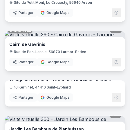
Site du Petit Mont, Le Crouesty, 56640 Arzon
Partager
Google Maps
8
pano
Ajout récent
Cairn de Gavrinis
Rue de Pen-Lannic, 56870 Larmor-Baden
Partager
Google Maps
17
pano
Village de Kerhinet - Office de Tourisme La Baule
10 Kerhinet, 44410 Saint-Lyphard
Partager
Google Maps
11
pano
Jardin Les Bambous de Planbuisson