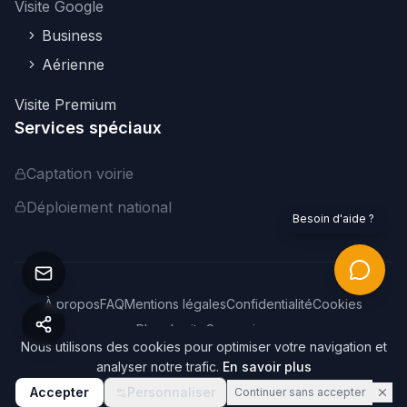
Visite Google
Business
Aérienne
Visite Premium
Services spéciaux
Captation voirie
Déploiement national
Besoin d'aide ?
À propos
FAQ
Mentions légales
Confidentialité
Cookies
Plan du site
Connexion
Nous utilisons des cookies pour optimiser votre navigation et
©
2026
Webvisite. Tous droits réservés.
analyser notre trafic.
En savoir plus
Accepter
Personnaliser
Continuer sans accepter