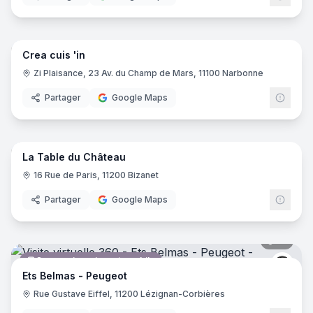
15
pano
Crea cuis 'in
Cuisiniste
Zi Plaisance, 23 Av. du Champ de Mars, 11100 Narbonne
Partager
Google Maps
11
pano
La Table du Château
Restaurant
16 Rue de Paris, 11200 Bizanet
Partager
Google Maps
13
pano
Concessionnaire automobile
Peug
Ets Belmas - Peugeot
Rue Gustave Eiffel, 11200 Lézignan-Corbières