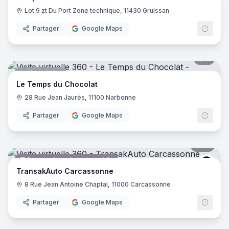
Lot 9 zt Du Port Zone technique, 11430 Gruissan
Partager
Google Maps
5
pano
Chocolatier
Le Temps du Chocolat
28 Rue Jean Jaurès, 11100 Narbonne
Partager
Google Maps
12
pano
Concessionnaire automobile
Tran
TransakAuto Carcassonne
8 Rue Jean Antoine Chaptal, 11000 Carcassonne
Partager
Google Maps