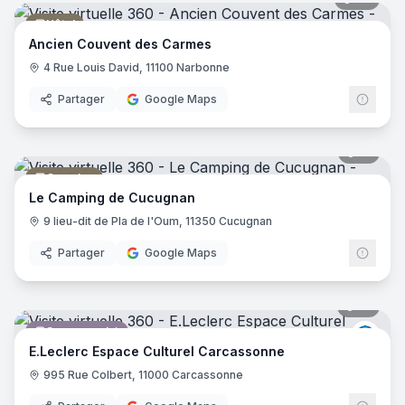
Hôtel
Ancien Couvent des Carmes
4 Rue Louis David, 11100 Narbonne
Partager
Google Maps
15
pano
Camping
Le Camping de Cucugnan
9 lieu-dit de Pla de l'Oum, 11350 Cucugnan
Partager
Google Maps
21
pano
Supermarché
E.Lec
E.Leclerc Espace Culturel Carcassonne
995 Rue Colbert, 11000 Carcassonne