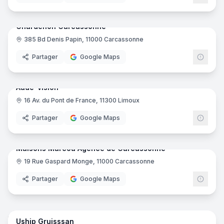
17
pano
Ajout récent
Chardenon Carcassonne
385 Bd Denis Papin, 11000 Carcassonne
Magasin d'électroménager
Partager
Google Maps
7
pano
Ajout récent
Aude-vision
16 Av. du Pont de France, 11300 Limoux
Opticien
Partager
Google Maps
8
pano
Ajout récent
Maisons Marcou Agence de Carcassonne
19 Rue Gaspard Monge, 11000 Carcassonne
Entreprise de construction
Partager
Google Maps
7
pano
Uship Gruisssan
Concessionnaire de bateaux