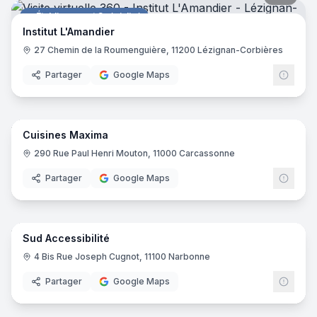
Établissement Spécialisé
Institut L'Amandier
27 Chemin de la Roumenguière, 11200 Lézignan-Corbières
Partager
Google Maps
17
pano
Cuisines Maxima
Cuisiniste
290 Rue Paul Henri Mouton, 11000 Carcassonne
Partager
Google Maps
11
pano
Sud Accessibilité
Entreprise de construction
4 Bis Rue Joseph Cugnot, 11100 Narbonne
Partager
Google Maps
26
pano