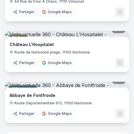
44 Rue du Four À Chaux, 11110 Vinassan
Partager
Google Maps
31
pano
Hôtel
Château L'Hospitalet
Route de Narbonne plage, 11100 Narbonne
Partager
Google Maps
15
pano
Patrimoine
Abbaye de Fontfroide
Route Départementale 613, 11100 Narbonne
Partager
Google Maps
6
pano