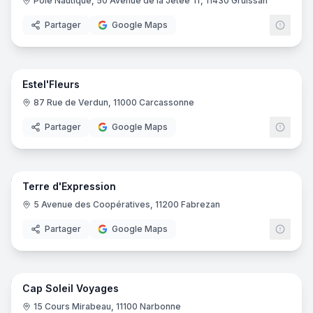
Pole Nautique, 50 Avenue de la Jetée Tr, 11430 Gruissan
Partager
Google Maps
7
pano
Estel'Fleurs
Fleuriste
87 Rue de Verdun, 11000 Carcassonne
Partager
Google Maps
7
pano
Terre d'Expression
Caviste
5 Avenue des Coopératives, 11200 Fabrezan
Partager
Google Maps
8
pano
Cap Soleil Voyages
Agence de voyages
15 Cours Mirabeau, 11100 Narbonne