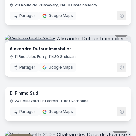
211 Route de Villasavary, 11400 Castelnaudary
Partager
Google Maps
6
pano
Agence immobilière
Alexandra Dufour Immobilier
11 Rue Jules Ferry, 11430 Gruissan
Partager
Google Maps
8
pano
D. Fimmo Sud
Agence immobilière
24 Boulevard Dr Lacroix, 11100 Narbonne
Partager
Google Maps
24
pano