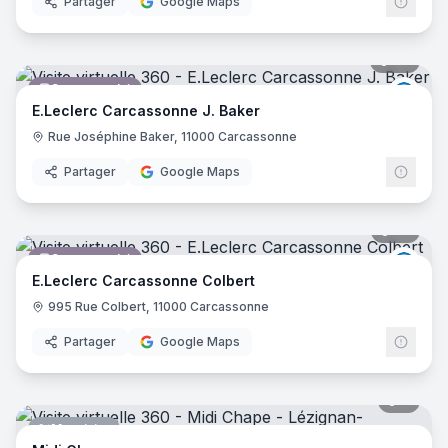
Partager
Google Maps
64
pano
Supermarché
E.Lec
E.Leclerc Carcassonne J. Baker
Rue Joséphine Baker, 11000 Carcassonne
Partager
Google Maps
56
pano
Supermarché
E.Lec
E.Leclerc Carcassonne Colbert
995 Rue Colbert, 11000 Carcassonne
Partager
Google Maps
8
pano
Menuisier