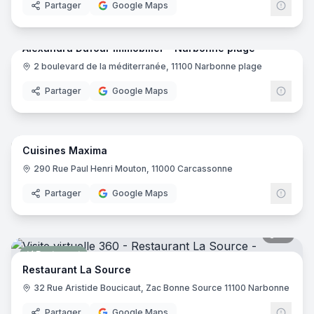
Partager
Google Maps
7
pano
Alexandra Dufour Immobilier - Narbonne plage
2 boulevard de la méditerranée, 11100 Narbonne plage
Agence immobilière
Partager
Google Maps
15
pano
Cuisines Maxima
Cuisiniste
290 Rue Paul Henri Mouton, 11000 Carcassonne
Partager
Google Maps
15
pano
Restaurant
Restaurant La Source
32 Rue Aristide Boucicaut, Zac Bonne Source 11100 Narbonne
Partager
Google Maps