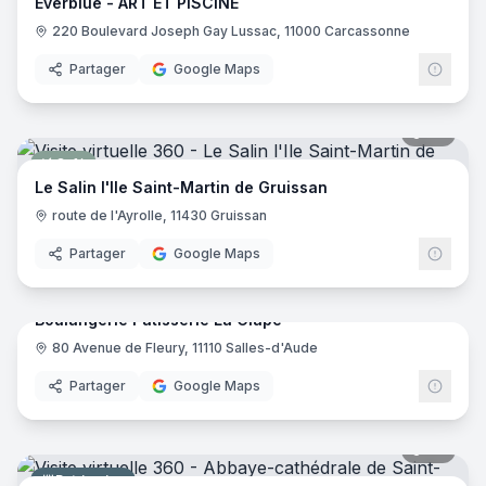
Everblue - ART ET PISCINE
220 Boulevard Joseph Gay Lussac, 11000 Carcassonne
Partager
Google Maps
40
pano
Café
Le Salin l'Ile Saint-Martin de Gruissan
route de l'Ayrolle, 11430 Gruissan
Partager
Google Maps
5
pano
Boulangerie Pâtisserie La Clape
80 Avenue de Fleury, 11110 Salles-d'Aude
Boulangerie
Partager
Google Maps
24
pano
Patrimoine