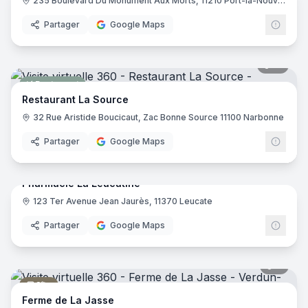
Pharmacie
235 Boulevard Du Monument Aux Morts, 11210 Port-la-Nouvelle
Partager
Google Maps
15
pano
Restaurant
Restaurant La Source
32 Rue Aristide Boucicaut, Zac Bonne Source 11100 Narbonne
Partager
Google Maps
11
pano
Pharmacie La Leucatine
123 Ter Avenue Jean Jaurès, 11370 Leucate
Pharmacie
Partager
Google Maps
8
pano
Gîte
Ferme de La Jasse