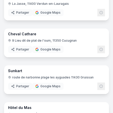
La Jasse, 11400 Verdun-en-Lauragais
Partager
Google Maps
7
pano
Cheval Cathare
Centre équestre
9 Lieu dit de plat de l'oum, 11350 Cucugnan
Partager
Google Maps
11
pano
Sunkart
Circuit de karting
route de narbonne plage les ayguades 11430 Gruissan
Partager
Google Maps
18
pano
Hôtel du Mas
Hôtel