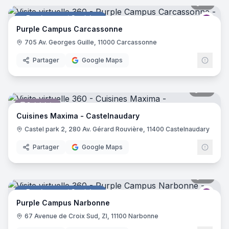
31
pano
Enseignement Supérieur
Purp
Purple Campus Carcassonne
705 Av. Georges Guille, 11000 Carcassonne
Partager
Google Maps
22
pano
Cuisiniste
Cuisines Maxima - Castelnaudary
Castel park 2, 280 Av. Gérard Rouvière, 11400 Castelnaudary
Partager
Google Maps
17
pano
Enseignement Supérieur
Purp
Purple Campus Narbonne
67 Avenue de Croix Sud, ZI, 11100 Narbonne