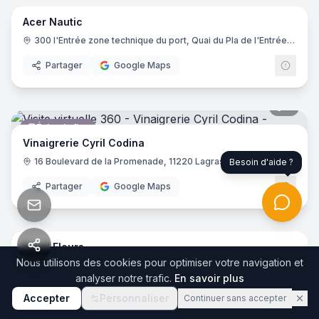
Acer Nautic
Atelier de réparation
300 l'Entrée zone technique du port, Quai du Pla de l'Entrée, 11370 Leucate
Partager
Google Maps
7
pano
Épicerie fine
Vinaigrerie Cyril Codina
16 Boulevard de la Promenade, 11220 Lagrasse
Besoin d'aide ?
Partager
Google Maps
8
pano
Estel' Fleurs
Fleuriste
Nous utilisons des cookies pour optimiser votre navigation et
87 Rue de Verdun, 11000 Carcassonne
analyser notre trafic.
En savoir plus
Partager
Google Maps
Accepter
Personnaliser
Continuer sans accepter