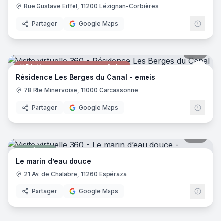
Rue Gustave Eiffel, 11200 Lézignan-Corbières
Partager
Google Maps
25
pano
Résidence pour personnes âgées
emei
Résidence Les Berges du Canal - emeis
78 Rte Minervoise, 11000 Carcassonne
Partager
Google Maps
12
pano
Crêperie
Le marin d’eau douce
21 Av. de Chalabre, 11260 Espéraza
Partager
Google Maps
88
pano