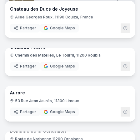
Château
Chateau des Ducs de Joyeuse
Allee Georges Roux, 11190 Couiza, France
Partager
Google Maps
8
pano
Chateau Tourril
Chemin des Matelles, Le Tourril, 11200 Roubia
Vignoble
Partager
Google Maps
8
pano
Aurore
Opticien
53 Rue Jean Jaurès, 11300 Limoux
Partager
Google Maps
11
pano
Domaine de la Cendrillon
Route de Narbonne 11200 Ornaisons
Vignoble