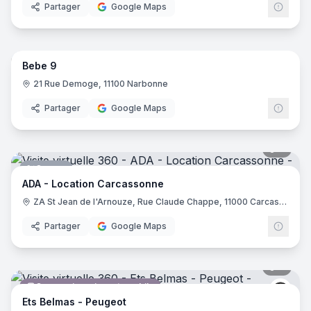
Partager
Google Maps
15
pano
Bebe 9
Vêtements pour enfants
Bébé
21 Rue Demoge, 11100 Narbonne
Partager
Google Maps
7
pano
Garage
ADA - Location Carcassonne
ZA St Jean de l'Arnouze, Rue Claude Chappe, 11000 Carcassonne
Partager
Google Maps
8
pano
Concessionnaire automobile
Peug
Ets Belmas - Peugeot