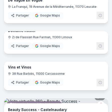
De Vague En Vogue
Salon de coiffure
La Franqui, 19 Avenue de la Méditerranée, 11370 Leucate
Partager
Google Maps
6
pano
Domaine Rosier
Zi de Flassian Rue Farman, 11300 Limoux
Vignoble
Partager
Google Maps
5
pano
Vins et Vinos
Caviste
38 Rue Barbès, 11000 Carcassonne
Partager
Google Maps
9
pano
Magasin de produits de beauté
Beau
Beauty Success - Castelnaudary