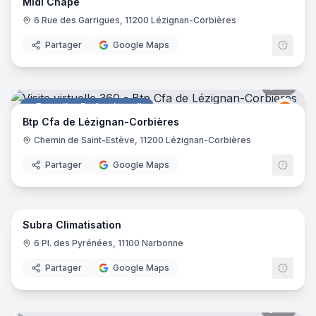
Midi Chape
6 Rue des Garrigues, 11200 Lézignan-Corbières
Partager
Google Maps
35
pano
Formation Professionnelle
BTP 
BC
Btp Cfa de Lézignan-Corbières
Chemin de Saint-Estève, 11200 Lézignan-Corbières
Partager
Google Maps
6
pano
Subra Climatisation
Magasin de bricolage
6 Pl. des Pyrénées, 11100 Narbonne
Partager
Google Maps
28
pano