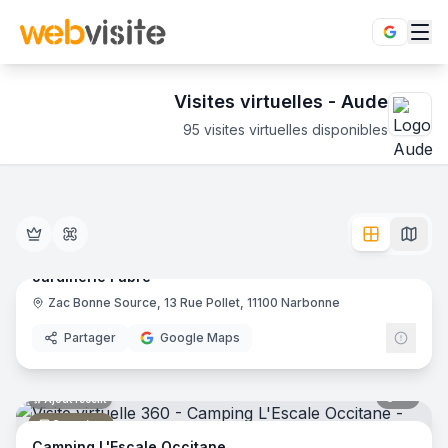
Visites virtuelles -
Aude
95
visites virtuelles disponibles
Établissements en visite virtuelle 360° dans le département
Découvrez l'Aude en immersion totale 360°. 95 visites virtu
40
pano
Ajout récent
Jardinerie Fabre
Zac Bonne Source, 13 Rue Pollet, 11100 Narbonne
Jardinerie
Partager
Google Maps
11
pano
Ajout récent
Camping
Camping L'Escale Occitane