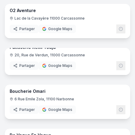
O2 Aventure
Parc de loisirs
Lac de la Cavayère 11000 Carcassonne
Partager
Google Maps
5
pano
Pâtisserie Rémi Touja
20, Rue de Verdun, 11000 Carcassonne
Boulangerie
Partager
Google Maps
6
pano
Boucherie Omari
Boucherie
6 Rue Emile Zola, 11100 Narbonne
Partager
Google Maps
5
pano