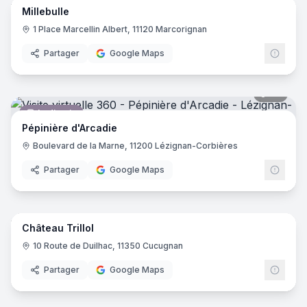
Millebulle
Toiletteur
1 Place Marcellin Albert, 11120 Marcorignan
Partager
Google Maps
33
pano
Jardinerie
Pépinière d'Arcadie
Boulevard de la Marne, 11200 Lézignan-Corbières
Partager
Google Maps
9
pano
Château Trillol
Vignoble
10 Route de Duilhac, 11350 Cucugnan
Partager
Google Maps
9
pano