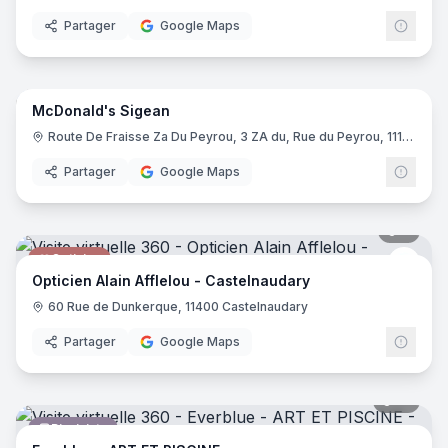
Partager
Google Maps
11
pano
McDonald's Sigean
Restauration rapide
McDo
M
Route De Fraisse Za Du Peyrou, 3 ZA du, Rue du Peyrou, 11130 Sigean
Partager
Google Maps
7
pano
Opticien
Alain
Opticien Alain Afflelou - Castelnaudary
60 Rue de Dunkerque, 11400 Castelnaudary
Partager
Google Maps
10
pano
Pisciniste