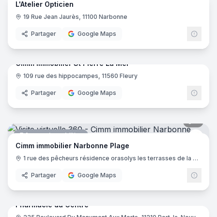
L'Atelier Opticien
Opticien
19 Rue Jean Jaurès, 11100 Narbonne
Partager
Google Maps
5
pano
Cimm immobilier St Pierre La Mer
109 rue des hippocampes, 11560 Fleury
Agence immobilière
Cimm
Partager
Google Maps
4
pano
Agence immobilière
Cimm
Cimm immobilier Narbonne Plage
1 rue des pêcheurs résidence orasolys les terrasses de la mer, 11100 Narbonne
Partager
Google Maps
7
pano
Pharmacie du Centre