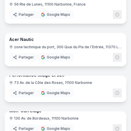
56 Rte de Lunes, 11100 Narbonne, France
Partager
Google Maps
12
pano
Ajout récent
Acer Nautic
Atelier de réparation
zone technique du port, 300 Quai du Pla de l'Entrée, 11370 Leucate
Partager
Google Maps
7
pano
Ajout récent
Performance image et son
73 Av. de la Côte des Roses, 11100 Narbonne
Magasin d'électroménager
Partager
Google Maps
13
pano
Ajout récent
Mon-Carrelage
130 Av. de Bordeaux, 11100 Narbonne
Magasin de bricolage
Partager
Google Maps