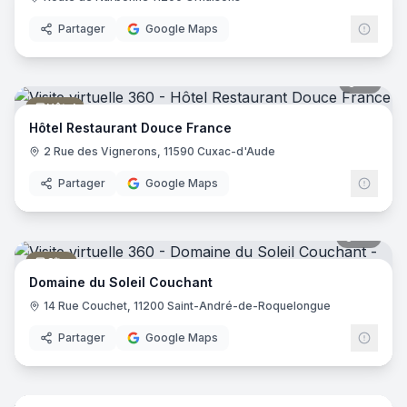
Partager
Google Maps
13
pano
Hôtel
Hôtel Restaurant Douce France
2 Rue des Vignerons, 11590 Cuxac-d'Aude
Partager
Google Maps
27
pano
Gîte
Domaine du Soleil Couchant
14 Rue Couchet, 11200 Saint-André-de-Roquelongue
Partager
Google Maps
7
pano