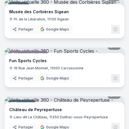
Musée
Musée des Corbières Sigean
Pl. de la Libération, 11130 Sigean
Partager
Google Maps
16
pano
Magasin de vélos
Fun Sports Cycles
16 Rue Jean Monnet, 11000 Carcassonne
Partager
Google Maps
21
pano
Patrimoine
Château de Peyrepertuse
Lieu-dit Le Château, 11350 Duilhac-sous-Peyrepertuse
Partager
Google Maps