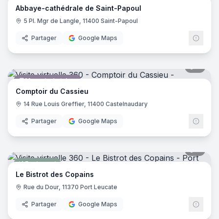
Abbaye-cathédrale de Saint-Papoul
5 Pl. Mgr de Langle, 11400 Saint-Papoul
Partager
Google Maps
8
pano
Magasin de tabac
Comptoir du Cassieu
14 Rue Louis Greffier, 11400 Castelnaudary
Partager
Google Maps
7
pano
Restaurant
Le Bistrot des Copains
Rue du Dour, 11370 Port Leucate
Partager
Google Maps
10
pano