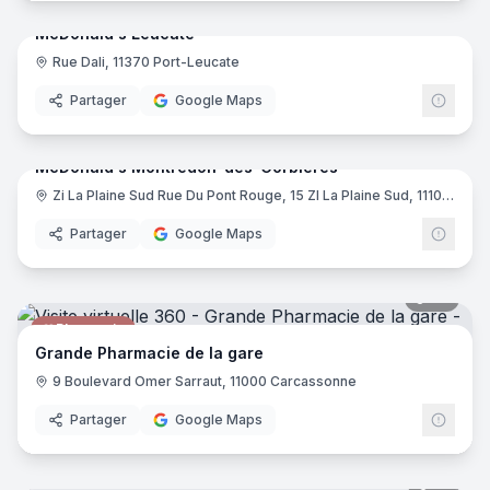
McDonald's Leucate
Rue Dali, 11370 Port-Leucate
Restauration rapide
McDo
Partager
Google Maps
9
pano
McDonald's Montredon-des-Corbières
Restauration rapide
Zi La Plaine Sud Rue Du Pont Rouge, 15 ZI La Plaine Sud, 11100 Montredon-des-Corbières
McDo
Partager
Google Maps
30
pano
Pharmacie
Grande Pharmacie de la gare
9 Boulevard Omer Sarraut, 11000 Carcassonne
Partager
Google Maps
41
pano