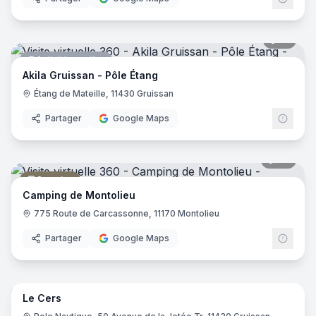
10
pano
Activité sportive
Akila Gruissan - Pôle Étang
Étang de Mateille, 11430 Gruissan
Partager
Google Maps
33
pano
Camping
Camping de Montolieu
775 Route de Carcassonne, 11170 Montolieu
Partager
Google Maps
15
pano
Le Cers
Restaurant