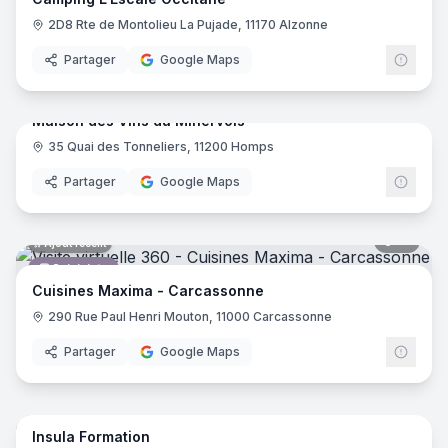
2D8 Rte de Montolieu La Pujade, 11170 Alzonne
Partager
Google Maps
8
pano
Ajout récent
Maison des Vins du Minervois
35 Quai des Tonneliers, 11200 Homps
Caviste
Partager
Google Maps
15
pano
Ajout récent
Cuisiniste
Cuisines Maxima - Carcassonne
290 Rue Paul Henri Mouton, 11000 Carcassonne
Partager
Google Maps
11
pano
Ajout récent
Insula Formation
Formation Professionnelle