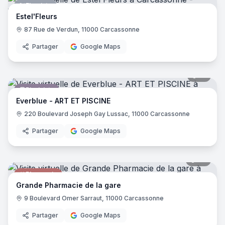
Fleuriste
Estel'Fleurs
87 Rue de Verdun, 11000 Carcassonne
Partager
Google Maps
10
pano
Pisciniste
Everblue - ART ET PISCINE
220 Boulevard Joseph Gay Lussac, 11000 Carcassonne
Partager
Google Maps
30
pano
Pharmacie
Grande Pharmacie de la gare
9 Boulevard Omer Sarraut, 11000 Carcassonne
Partager
Google Maps