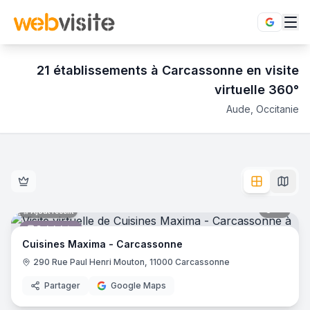
21
établissement
s
à
Carcassonne
en visite
virtuelle 360°
Aude
,
Occitanie
Établissements en visite virtuelle 360° à
Carcassonne
,
Aud
Découvrez
21
visite
s
virtuelle
s
360° à
Carcassonne
(
Aude
,
Cuisines Maxima - Carcassonne
- Carcassonne
Chardenon Carcassonne
- Carcassonne
Maisons Marcou Agence de Carcassonne
- Carcassonne
15
pano
Ajout récent
TransakAuto Carcassonne
- Carcassonne
Cuisiniste
Purple Campus Carcassonne
- Carcassonne
Cuisines Maxima - Carcassonne
ADA - Location Carcassonne
- Carcassonne
290 Rue Paul Henri Mouton, 11000 Carcassonne
Résidence Les Berges du Canal - emeis
- Carcassonne
Partager
Google Maps
E.Leclerc Espace Culturel Carcassonne
- Carcassonne
17
pano
Ajout récent