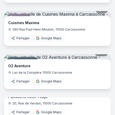
17
pano
Cuisiniste
Cuisines Maxima
290 Rue Paul Henri Mouton, 11000 Carcassonne
Partager
Google Maps
26
pano
Parc de loisirs
O2 Aventure
Lac de la Cavayère 11000 Carcassonne
Partager
Google Maps
5
pano
Pâtisserie Rémi Touja
20, Rue de Verdun, 11000 Carcassonne
Boulangerie
Partager
Google Maps