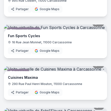
995 Rue Colbert, 11000 Carcassonne
Partager
Google Maps
16
pano
Magasin de vélos
Fun Sports Cycles
16 Rue Jean Monnet, 11000 Carcassonne
Partager
Google Maps
15
pano
Cuisiniste
Cuisines Maxima
290 Rue Paul Henri Mouton, 11000 Carcassonne
Partager
Google Maps
7
pano