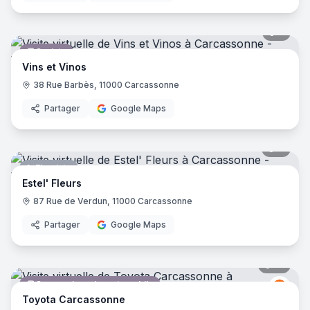
5
pano
Caviste
Vins et Vinos
38 Rue Barbès, 11000 Carcassonne
Partager
Google Maps
8
pano
Fleuriste
Estel' Fleurs
87 Rue de Verdun, 11000 Carcassonne
Partager
Google Maps
13
pano
Concessionnaire automobile
Toyo
T
Toyota Carcassonne