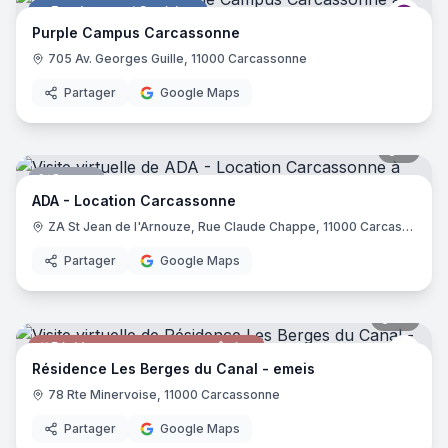
Enseignement Supérieur
Purp
Purple Campus Carcassonne
705 Av. Georges Guille, 11000 Carcassonne
Partager
Google Maps
7
pano
Garage
ADA - Location Carcassonne
ZA St Jean de l'Arnouze, Rue Claude Chappe, 11000 Carcassonne
Partager
Google Maps
25
pano
Résidence pour personnes âgées
emei
Résidence Les Berges du Canal - emeis
78 Rte Minervoise, 11000 Carcassonne
Partager
Google Maps