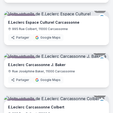
21
pano
Supermarché
E.Lec
E.Leclerc Espace Culturel Carcassonne
995 Rue Colbert, 11000 Carcassonne
Partager
Google Maps
64
pano
Supermarché
E.Lec
E.Leclerc Carcassonne J. Baker
Rue Joséphine Baker, 11000 Carcassonne
Partager
Google Maps
56
pano
Supermarché
E.Lec
E.Leclerc Carcassonne Colbert