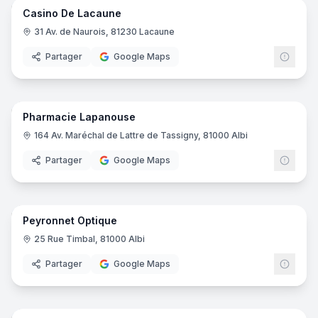
Casino De Lacaune
Casino
31 Av. de Naurois, 81230 Lacaune
Partager
Google Maps
12
pano
Pharmacie Lapanouse
Pharmacie
164 Av. Maréchal de Lattre de Tassigny, 81000 Albi
Partager
Google Maps
10
pano
Peyronnet Optique
Opticien
25 Rue Timbal, 81000 Albi
Partager
Google Maps
8
pano