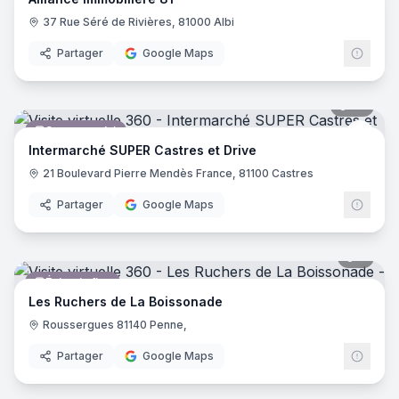
Agence immobilière
37 Rue Séré de Rivières, 81000 Albi
Partager
Google Maps
25
pano
Supermarché
Inter
Intermarché SUPER Castres et Drive
21 Boulevard Pierre Mendès France, 81100 Castres
Partager
Google Maps
5
pano
Épicerie fine
Les Ruchers de La Boissonade
Roussergues 81140 Penne,
Partager
Google Maps
7
pano