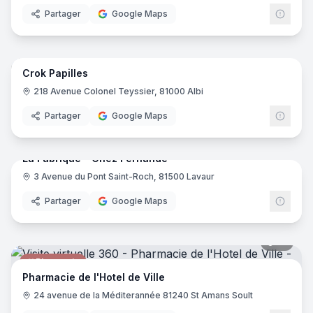
Partager
Google Maps
6
pano
Crok Papilles
Épicerie fine
218 Avenue Colonel Teyssier, 81000 Albi
Partager
Google Maps
7
pano
La Fabrique - Chez Fernande
3 Avenue du Pont Saint-Roch, 81500 Lavaur
Restaurant
Partager
Google Maps
14
pano
Pharmacie
Pharmacie de l'Hotel de Ville
24 avenue de la Méditerannée 81240 St Amans Soult