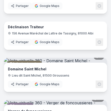
Partager
Google Maps
9
pano
Déclinaison Traiteur
Traiteur
156 Avenue Maréchal de Lattre de Tassigny, 81000 Albi
Partager
Google Maps
7
pano
Salle de réception
Domaine Saint Michel
Lieu dit Saint Michel, 81500 Giroussens
Partager
Google Maps
20
pano
Épicerie fine