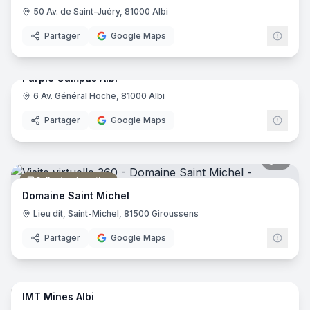
50 Av. de Saint-Juéry, 81000 Albi
Partager
Google Maps
15
pano
Purple Campus Albi
6 Av. Général Hoche, 81000 Albi
Enseignement Supérieur
Purp
Partager
Google Maps
9
pano
Salle de réception
Domaine Saint Michel
Lieu dit, Saint-Michel, 81500 Giroussens
Partager
Google Maps
80
pano
IMT Mines Albi
Enseignement Supérieur