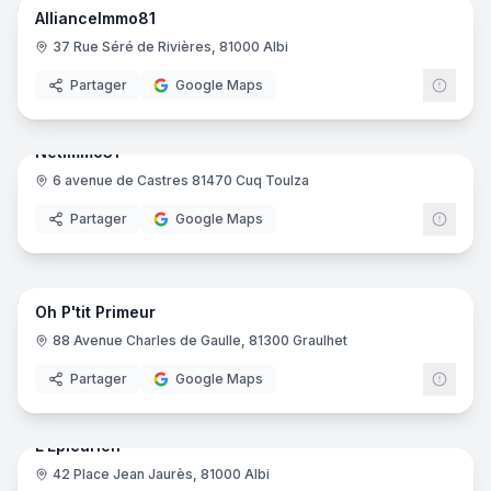
AllianceImmo81
Agence immobilière
37 Rue Séré de Rivières, 81000 Albi
Partager
Google Maps
4
pano
Netimmo31
6 avenue de Castres 81470 Cuq Toulza
Agence immobilière
Partager
Google Maps
7
pano
Oh P'tit Primeur
Caviste
88 Avenue Charles de Gaulle, 81300 Graulhet
Partager
Google Maps
9
pano
L'Epicurien
42 Place Jean Jaurès, 81000 Albi
Restaurant