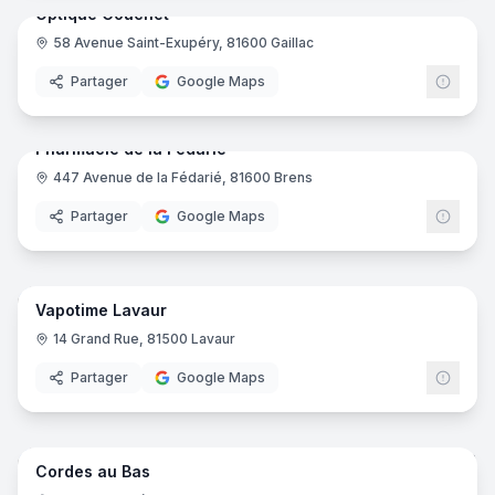
Optique Couchet
58 Avenue Saint-Exupéry, 81600 Gaillac
Opticien
Partager
Google Maps
16
pano
Pharmacie de la Fedarie
447 Avenue de la Fédarié, 81600 Brens
Pharmacie
Partager
Google Maps
4
pano
Vapotime Lavaur
Boutique de cigarettes électroniques
14 Grand Rue, 81500 Lavaur
Partager
Google Maps
6
pano
Cordes au Bas
Caviste