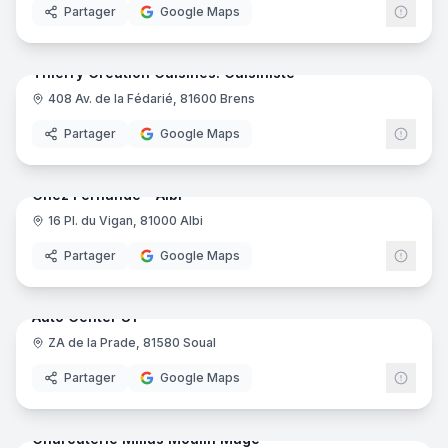
Partager
Google Maps
5
pano
Ajout récent
Thierry Creation Cuisines. Cuisiniste
408 Av. de la Fédarié, 81600 Brens
Cuisiniste
Partager
Google Maps
10
pano
Ajout récent
Chez Fernande - Albi
16 Pl. du Vigan, 81000 Albi
Restaurant
Partager
Google Maps
16
pano
Ajout récent
Auto Center 81
ZA de la Prade, 81580 Soual
Concessionnaire automobile
Partager
Google Maps
9
pano
Ajout récent
Charcuterie Millas Moulin Mage