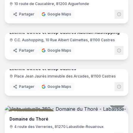
10 route de Caucalière, 81200 Aiguefonde
Circuit de karting
Partager
Google Maps
6
pano
Ajout récent
Etienne Coffee et Shop Castres Auchan Aushopping
C.C. Aushopping, 10 Rue Albert Calmettes, 81100 Castres
Café
Etien
Partager
Google Maps
7
pano
Ajout récent
Etienne Coffee et Shop Castres
Place Jean Jaurès immeuble des Arcades, 81100 Castres
Café
Etien
Partager
Google Maps
36
pano
Résidence hôtelière
Domaine du Thoré
4 route des Verreries, 81270 Labastide-Rouairoux