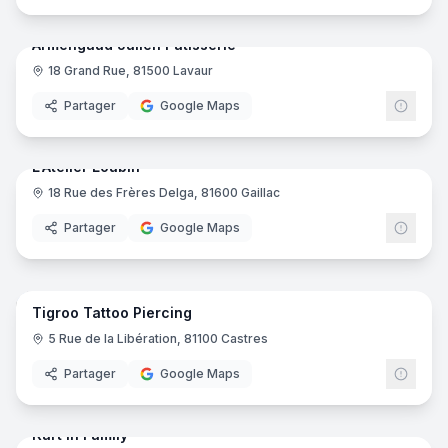
Armengaud Julien Pâtisserie
18 Grand Rue, 81500 Lavaur
Boulangerie
Partager
Google Maps
9
pano
Ajout récent
L'Atelier Loubin
18 Rue des Frères Delga, 81600 Gaillac
Opticien
Partager
Google Maps
9
pano
Ajout récent
Tigroo Tattoo Piercing
Salon de tatouage et piercing
5 Rue de la Libération, 81100 Castres
Partager
Google Maps
8
pano
Ajout récent
Kart'In Family