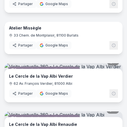
Partager
Google Maps
13
pano
Atelier Missègle
Magasin de vêtements
33 Chem. de Montplaisir, 81100 Burlats
Partager
Google Maps
9
pano
Boutique de cigarettes électroniques
Le Cercle de la Vap Albi Verdier
62 Av. François Verdier, 81000 Albi
Partager
Google Maps
11
pano
Boutique de cigarettes électroniques
Le Cercle de la Vap Albi Renaudie