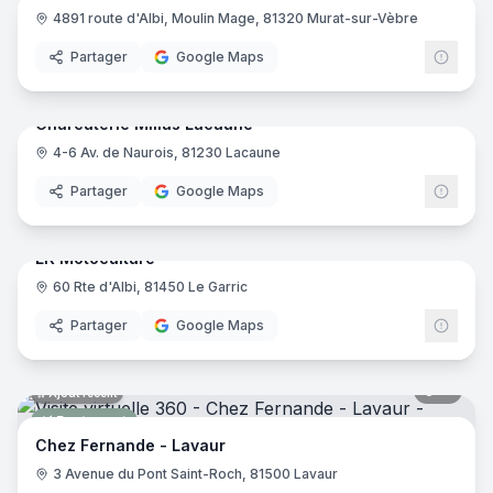
4891 route d'Albi, Moulin Mage, 81320 Murat-sur-Vèbre
Boucherie
Partager
Google Maps
7
pano
Ajout récent
Charcuterie Millas Lacaune
4-6 Av. de Naurois, 81230 Lacaune
Boucherie
Partager
Google Maps
10
pano
Ajout récent
LK Motoculture
60 Rte d'Albi, 81450 Le Garric
Magasin de bricolage
Partager
Google Maps
11
pano
Ajout récent
Restaurant
Chez Fernande - Lavaur
3 Avenue du Pont Saint-Roch, 81500 Lavaur