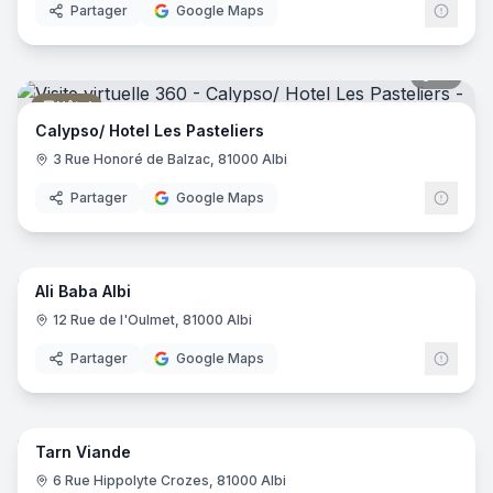
Partager
Google Maps
17
pano
Hôtel
Calypso/ Hotel Les Pasteliers
3 Rue Honoré de Balzac, 81000 Albi
Partager
Google Maps
7
pano
Ali Baba Albi
Bijouterie
12 Rue de l'Oulmet, 81000 Albi
Partager
Google Maps
11
pano
Tarn Viande
Boucherie
6 Rue Hippolyte Crozes, 81000 Albi