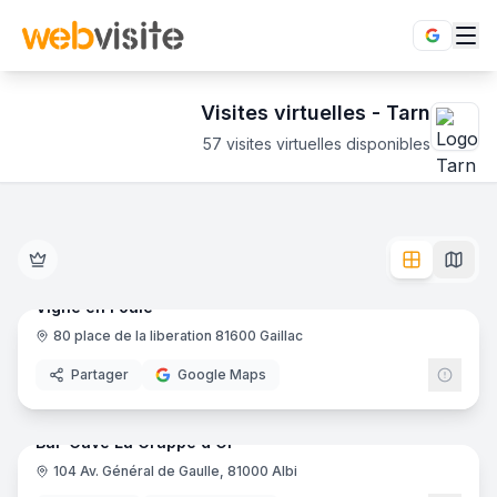
Visites virtuelles -
Tarn
57
visites virtuelles disponibles
Établissements en visite virtuelle 360° dans le département
Découvrez le Tarn en immersion totale 360°. 57 visites virt
10
pano
Ajout récent
Vigne en Foule
80 place de la liberation 81600 Gaillac
Restaurant
Partager
Google Maps
8
pano
Ajout récent
Bar-Cave La Grappe d'Or
104 Av. Général de Gaulle, 81000 Albi
Caviste