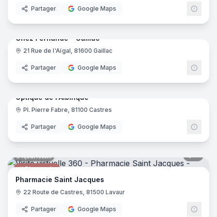
Partager
Google Maps
10
pano
Ajout récent
Chez Fernande - Gaillac
21 Rue de l'Aïgal, 81600 Gaillac
Restaurant
Partager
Google Maps
7
pano
Ajout récent
Optique de l'Albinque
Pl. Pierre Fabre, 81100 Castres
Opticien
Partager
Google Maps
8
pano
Ajout récent
Pharmacie
Pharmacie Saint Jacques
22 Route de Castres, 81500 Lavaur
Partager
Google Maps
6
pano
Ajout récent