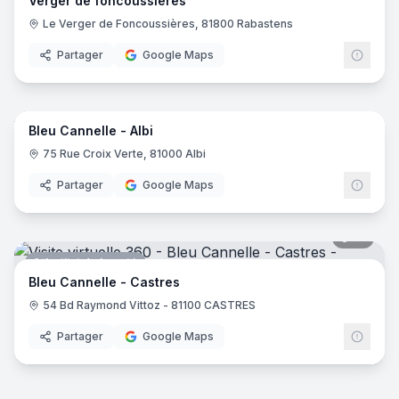
Verger de foncoussieres
Le Verger de Foncoussières, 81800 Rabastens
Partager
Google Maps
10
pano
Bleu Cannelle - Albi
Institut de beauté
75 Rue Croix Verte, 81000 Albi
Partager
Google Maps
12
pano
Institut de beauté
Bleu Cannelle - Castres
54 Bd Raymond Vittoz - 81100 CASTRES
Partager
Google Maps