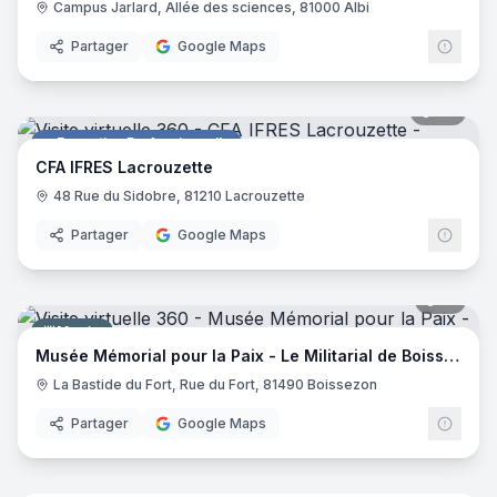
Campus Jarlard, Allée des sciences, 81000 Albi
Partager
Google Maps
27
pano
Formation Professionnelle
CFA IFRES Lacrouzette
48 Rue du Sidobre, 81210 Lacrouzette
Partager
Google Maps
15
pano
Musée
Musée Mémorial pour la Paix - Le Militarial de Boissezon
La Bastide du Fort, Rue du Fort, 81490 Boissezon
Partager
Google Maps
25
pano