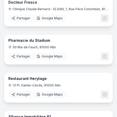
Docteur Fresco
Praticien
Clinique Claude Bernard - ELSAN, 1, Rue Père Colombier, 81030 Albi
Partager
Google Maps
6
pano
Pharmacie du Stadium
Pharmacie
50 Rte de Fauch, 81000 Albi
Partager
Google Maps
8
pano
Restaurant Herytage
Restaurant
13 Pl. Sainte-Cécile, 81000 Albi
Partager
Google Maps
7
pano
Alliance Immobilière 81