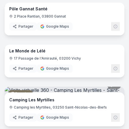
Pôle Gannat Santé
Centre de soins médicaux
2 Place Rantian, 03800 Gannat
Partager
Google Maps
7
pano
Le Monde de Lélé
Magasin de décoration
17 Passage de l'Amirauté, 03200 Vichy
Partager
Google Maps
19
pano
Camping
Camping Les Myrtilles
Camping les Myrtilles, 03250 Saint-Nicolas-des-Biefs
Partager
Google Maps
7
pano