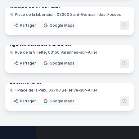
Optique Saint Germain
Place de la Libération, 03260 Saint-Germain-des-Fossés
Opticien
Partager
Google Maps
8
pano
Agence Metenier Immobilier
Rue de la Villette, 03150 Varennes-sur-Allier
Agence immobilière
Partager
Google Maps
7
pano
Bellerive Immo
1 Place de la Paix, 03700 Bellerive-sur-Allier
Agence immobilière
Partager
Google Maps