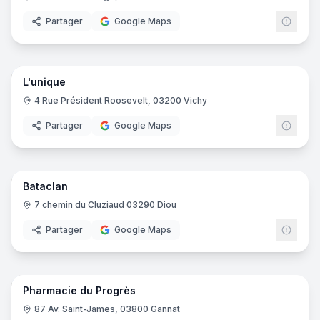
Partager
Google Maps
10
pano
L'unique
Magasin de vêtements
4 Rue Président Roosevelt, 03200 Vichy
Partager
Google Maps
22
pano
Bataclan
Discothèque
7 chemin du Cluziaud 03290 Diou
Partager
Google Maps
15
pano
Pharmacie du Progrès
Pharmacie
87 Av. Saint-James, 03800 Gannat