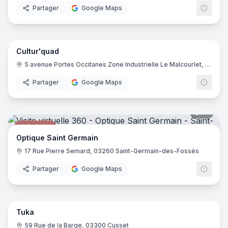
Partager
Google Maps
15
pano
Cultur'quad
Concessionnaire de motos
5 avenue Portes Occitanes Zone Industrielle Le Malcourlet, 03800 Gannat
Partager
Google Maps
12
pano
Opticien
Optique Saint Germain
17 Rue Pierre Semard, 03260 Saint-Germain-des-Fossés
Partager
Google Maps
14
pano
Tuka
Profession libérale
59 Rue de la Barge, 03300 Cusset