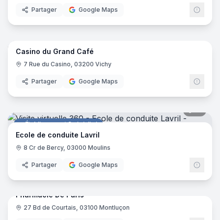
Partager
Google Maps
36
pano
Casino du Grand Café
Casino
Casin
CP
7 Rue du Casino, 03200 Vichy
Partager
Google Maps
14
pano
Établissement Spécialisé
Ecole de conduite Lavril
8 Cr de Bercy, 03000 Moulins
Partager
Google Maps
11
pano
Pharmacie De Paris
27 Bd de Courtais, 03100 Montluçon
Pharmacie