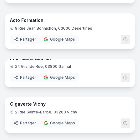
20
pano
Acto Formation
Formation Professionnelle
9 Rue Jean Bonnichon, 03000 Desertines
Partager
Google Maps
8
pano
Pharmacie Beltran
24 Grande Rue, 03800 Gannat
Pharmacie
Partager
Google Maps
7
pano
Cigaverte Vichy
Boutique de cigarettes électroniques
Cigav
C
2 Rue Sainte-Barbe, 03200 Vichy
Partager
Google Maps
8
pano