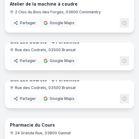
Atelier de la machine à coudre
2 Clos du Bois des Forges, 03600 Commentry
Partager
Google Maps
11
pano
Gîte Les Codrets - 4 Personnes
Rue des Codrets, 03500 Bransat
Gîte
Partager
Google Maps
19
pano
Gîte Les Codrets - 8 Personnes
Rue des Codrets, 03500 Bransat
Gîte
Partager
Google Maps
8
pano
Pharmacie du Cours
Pharmacie
24 Grande Rue, 03800 Gannat