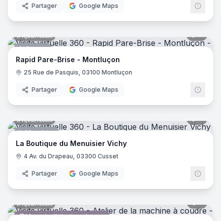
Partager
Google Maps
7
pano
Ajout récent
Garage
Rapid Pare-Brise - Montluçon
25 Rue de Pasquis, 03100 Montluçon
Partager
Google Maps
7
pano
Ajout récent
Menuisier
La Boutique du Menuisier Vichy
4 Av. du Drapeau, 03300 Cusset
Partager
Google Maps
5
pano
Ajout récent
Magasin d'électroménager