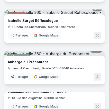
5
pano
Praticien
Isabelle Sarget Réflexologue
6 Chem. de Chamoiroux, 03270 Saint-Yorre
Partager
Google Maps
29
pano
Restaurant
Auberge du Précontent
Lieu dit Precontent, ( Route D25) 03640 Arfeuilles
Partager
Google Maps
17
pano
Ensemble scolaire Sainte-Procule
10 Rue des Augustins, 03800 Gannat
Enseignement Scolaire
Partager
Google Maps