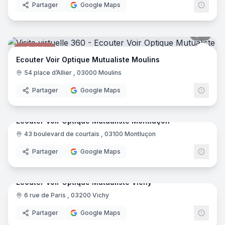
Partager
Google Maps
9
pano
Opticien
Ecout
Ecouter Voir Optique Mutualiste Moulins
54 place d’Allier , 03000 Moulins
Partager
Google Maps
9
pano
Ecouter Voir Optique Mutualiste Montluçon
43 boulevard de courtais , 03100 Montluçon
Opticien
Ecout
Partager
Google Maps
14
pano
Ecouter Voir Optique Mutualiste Vichy
6 rue de Paris , 03200 Vichy
Opticien
Ecout
Partager
Google Maps