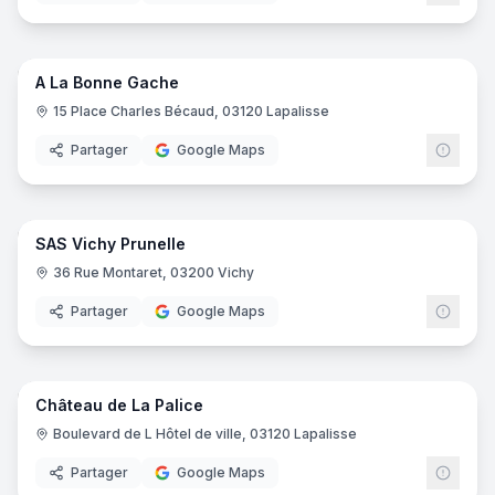
7
pano
A La Bonne Gache
Restaurant
15 Place Charles Bécaud, 03120 Lapalisse
Partager
Google Maps
8
pano
SAS Vichy Prunelle
Confiserie
36 Rue Montaret, 03200 Vichy
Partager
Google Maps
15
pano
Château de La Palice
Château
Boulevard de L Hôtel de ville, 03120 Lapalisse
Partager
Google Maps