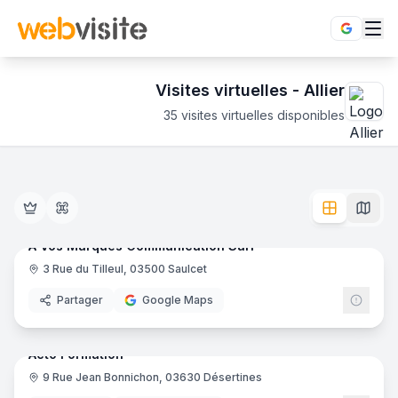
Visites virtuelles -
Allier
35
visites virtuelles disponibles
Établissements en visite virtuelle 360° dans le département
Découvrez l'Allier en immersion totale 360°. 35 visites vi
10
pano
Ajout récent
A Vos Marques Communication Sarl
3 Rue du Tilleul, 03500 Saulcet
Imprimeur
Partager
Google Maps
24
pano
Ajout récent
Acto Formation
9 Rue Jean Bonnichon, 03630 Désertines
Formation Professionnelle