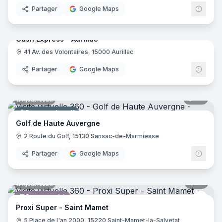
Partager
Google Maps
14
pano
Ajout récent
Cash Express - Aurillac
41 Av. des Volontaires, 15000 Aurillac
Dépôt-vente
Partager
Google Maps
29
pano
Ajout récent
Parcours de golf
Golf de Haute Auvergne
2 Route du Golf, 15130 Sansac-de-Marmiesse
Partager
Google Maps
16
pano
Ajout récent
Supermarché
Proxi
Proxi Super - Saint Mamet
5 Place de l'an 2000, 15220 Saint-Mamet-la-Salvetat