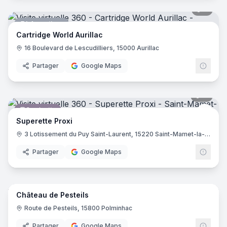
4
pano
Informatique
Cartridge World Aurillac
16 Boulevard de Lescudilliers, 15000 Aurillac
Partager
Google Maps
11
pano
Supérette
Proxi
Superette Proxi
3 Lotissement du Puy Saint-Laurent, 15220 Saint-Mamet-la-Salvetat
Partager
Google Maps
13
pano
Château de Pesteils
Château
Route de Pesteils, 15800 Polminhac
Partager
Google Maps