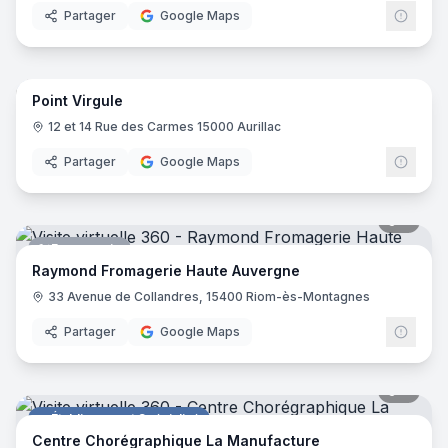
Partager
Google Maps
25
pano
Point Virgule
Librairie
12 et 14 Rue des Carmes 15000 Aurillac
Partager
Google Maps
7
pano
Fromagerie
Raymond Fromagerie Haute Auvergne
33 Avenue de Collandres, 15400 Riom-ès-Montagnes
Partager
Google Maps
9
pano
Établissement Spécialisé
Centre Chorégraphique La Manufacture