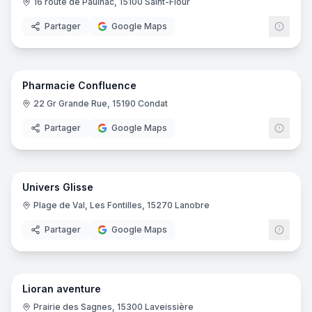
16 route de Paulhac, 15100 Saint-Flour
Partager
Google Maps
5
pano
Pharmacie Confluence
Pharmacie
22 Gr Grande Rue, 15190 Condat
Partager
Google Maps
Univers Glisse
Location de bateaux
Plage de Val, Les Fontilles, 15270 Lanobre
Partager
Google Maps
18
pano
Lioran aventure
Activité sportive
Prairie des Sagnes, 15300 Laveissière