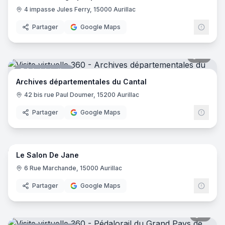
4 impasse Jules Ferry, 15000 Aurillac
Partager
Google Maps
10
pano
Administration
Archives départementales du Cantal
42 bis rue Paul Doumer, 15200 Aurillac
Partager
Google Maps
7
pano
Le Salon De Jane
Salon de coiffure
6 Rue Marchande, 15000 Aurillac
Partager
Google Maps
7
pano