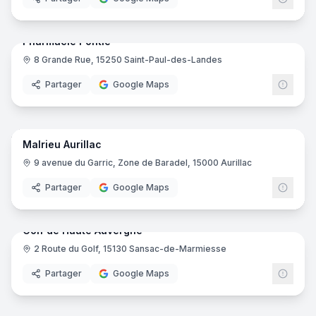
9
pano
Pharmacie Pontié
8 Grande Rue, 15250 Saint-Paul-des-Landes
Pharmacie
Partager
Google Maps
17
pano
Malrieu Aurillac
Cuisiniste
9 avenue du Garric, Zone de Baradel, 15000 Aurillac
Partager
Google Maps
9
pano
Golf de Haute Auvergne
2 Route du Golf, 15130 Sansac-de-Marmiesse
Club de golf
Partager
Google Maps
6
pano