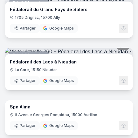
Activité sportive
Pédalorail du Grand Pays de Salers
1705 Drignac, 15700 Ally
Partager
Google Maps
7
pano
Activité sportive
Pédalorail des Lacs à Nieudan
La Gare, 15150 Nieudan
Partager
Google Maps
10
pano
Spa Alina
Magasin de meubles
6 Avenue Georges Pompidou, 15000 Aurillac
Partager
Google Maps