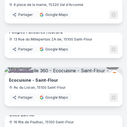
6 place de la mairie, 15320 Val d'Arcomie
Épicerie fine
Partager
Google Maps
15
pano
Ajout récent
Pompes Funèbres Hebrard
13 Rue du Millepertuis ZA de, 15100 Saint-Flour
Pompes funèbres
Partager
Google Maps
15
pano
Ajout récent
Cuisiniste
Ecocu
Ecocuisine - Saint-Flour
Av. du Lioran, 15100 Saint-Flour
Partager
Google Maps
34
pano
Ajout récent
Gîtes Bon Air
16 Rte de Paulhac, 15100 Saint-Flour
Gîte