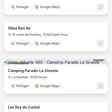
Partager
Google Maps
31
pano
Gîtes Bon Air
Gîte
16 route de Paulhac, 15100 Saint-Flour
Partager
Google Maps
22
pano
Camping
Camping Paradis La Gineste
La Gineste, 15150 Arnac
Partager
Google Maps
10
pano
Les Îles du Cantal
Crêperie