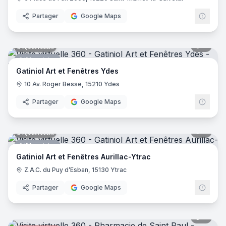
Partager
Google Maps
8
pano
Ajout récent
Menuisier
Gatiniol Art et Fenêtres Ydes
10 Av. Roger Besse, 15210 Ydes
Partager
Google Maps
8
pano
Ajout récent
Menuisier
Gatiniol Art et Fenêtres Aurillac-Ytrac
Z.A.C. du Puy d’Esban, 15130 Ytrac
Partager
Google Maps
9
pano