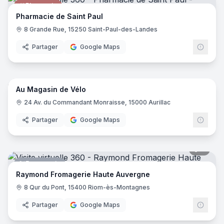
Pharmacie
Pharmacie de Saint Paul
8 Grande Rue, 15250 Saint-Paul-des-Landes
Partager
Google Maps
10
pano
Au Magasin de Vélo
Magasin de vélos
24 Av. du Commandant Monraisse, 15000 Aurillac
Partager
Google Maps
7
pano
Fromagerie
Raymond Fromagerie Haute Auvergne
8 Qur du Pont, 15400 Riom-ès-Montagnes
Partager
Google Maps
4
pano