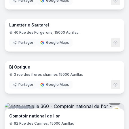
Partager
Google Maps
7
pano
Lunetterie Sautarel
Opticien
40 Rue des Forgerons, 15000 Aurillac
Partager
Google Maps
9
pano
Bj Optique
Opticien
3 rue des freres charmes 15000 Aurillac
Partager
Google Maps
6
pano
Bijouterie
Compt
Comptoir national de l'or
62 Rue des Carmes, 15000 Aurillac