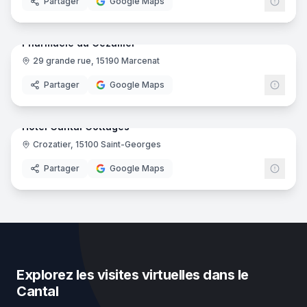
Partager
Google Maps
5
pano
Pharmacie du Cézallier
29 grande rue, 15190 Marcenat
Pharmacie
Partager
Google Maps
17
pano
Hôtel Cantal Cottages
Crozatier, 15100 Saint-Georges
Hôtel
Partager
Google Maps
Explorez les visites virtuelles dans le
Cantal