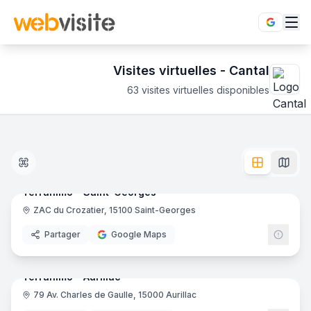
Visites virtuelles -
Cantal
63
visites virtuelles disponibles
Établissements en visite virtuelle 360° dans le département
Découvrez le Cantal en immersion totale 360°. 63 visites 
15
pano
Ajout récent
Terranimo - Saint-Georges
ZAC du Crozatier, 15100 Saint-Georges
Jardinerie
Partager
Google Maps
20
pano
Ajout récent
Terranimo - Aurillac
79 Av. Charles de Gaulle, 15000 Aurillac
Jardinerie
Terr