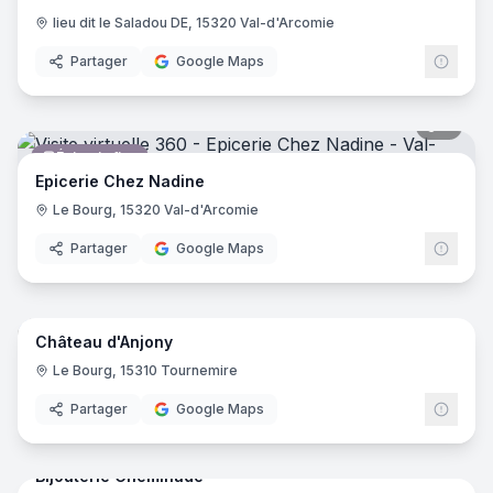
lieu dit le Saladou DE, 15320 Val-d'Arcomie
Partager
Google Maps
7
pano
Épicerie fine
Epicerie Chez Nadine
Le Bourg, 15320 Val-d'Arcomie
Partager
Google Maps
18
pano
Château d'Anjony
Musée
Le Bourg, 15310 Tournemire
Partager
Google Maps
6
pano
Bijouterie Cheminade