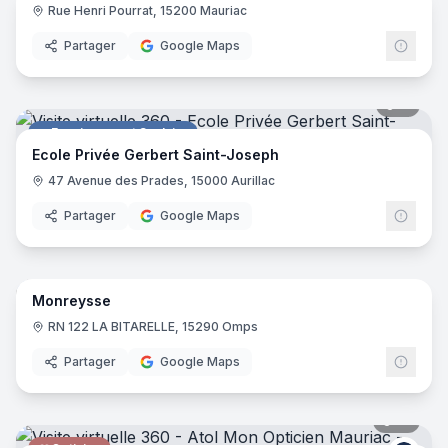
Rue Henri Pourrat, 15200 Mauriac
Bijouterie
Partager
Google Maps
11
pano
Enseignement Scolaire
Ecole Privée Gerbert Saint-Joseph
47 Avenue des Prades, 15000 Aurillac
Partager
Google Maps
35
pano
Monreysse
Magasin de bricolage
RN 122 LA BITARELLE, 15290 Omps
Partager
Google Maps
12
pano