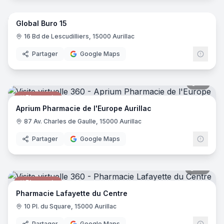
Global Buro 15
Informatique
16 Bd de Lescudilliers, 15000 Aurillac
Partager
Google Maps
18
pano
Pharmacie
Aprium Pharmacie de l'Europe Aurillac
87 Av. Charles de Gaulle, 15000 Aurillac
Partager
Google Maps
26
pano
Pharmacie
Pharmacie Lafayette du Centre
10 Pl. du Square, 15000 Aurillac
Partager
Google Maps