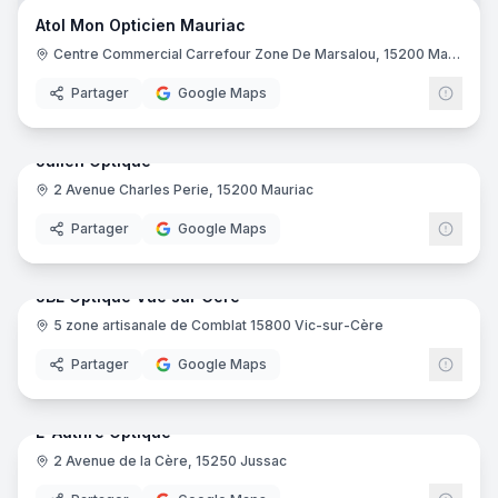
Opticien
Atol
Atol Mon Opticien Mauriac
Centre Commercial Carrefour Zone De Marsalou, 15200 Mauriac
Partager
Google Maps
9
pano
Julien Optique
2 Avenue Charles Perie, 15200 Mauriac
Opticien
Partager
Google Maps
9
pano
JBL Optique Vue sur Cere
5 zone artisanale de Comblat 15800 Vic-sur-Cère
Opticien
Partager
Google Maps
9
pano
L' Authre Optique
2 Avenue de la Cère, 15250 Jussac
Opticien