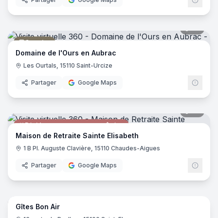
29
pano
Camping
Domaine de l'Ours en Aubrac
Les Ourtals, 15110 Saint-Urcize
Partager
Google Maps
42
pano
Résidence pour personnes âgées
Maison de Retraite Sainte Elisabeth
1 B Pl. Auguste Clavière, 15110 Chaudes-Aigues
Partager
Google Maps
14
pano
Gîtes Bon Air
Gîte