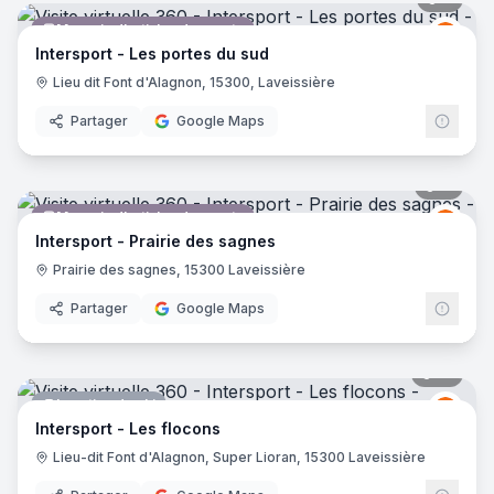
Magasin d'articles de sports
Inter
I
Intersport - Les portes du sud
Lieu dit Font d'Alagnon, 15300, Laveissière
Partager
Google Maps
11
pano
Magasin d'articles de sports
Inter
I
Intersport - Prairie des sagnes
Prairie des sagnes, 15300 Laveissière
Partager
Google Maps
12
pano
Location de ski
Inter
I
Intersport - Les flocons
Lieu-dit Font d'Alagnon, Super Lioran, 15300 Laveissière