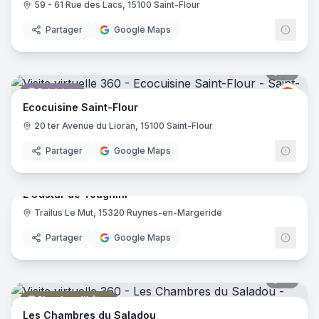
59 - 61 Rue des Lacs, 15100 Saint-Flour
Partager
Google Maps
13
pano
Cuisiniste
Ecocu
Ecocuisine Saint-Flour
20 ter Avenue du Lioran, 15100 Saint-Flour
Partager
Google Maps
24
pano
L'Oustar de Tougnini
Trailus Le Mut, 15320 Ruynes-en-Margeride
Chambre d'hôtes
Partager
Google Maps
19
pano
Chambre d'hôtes
Les Chambres du Saladou