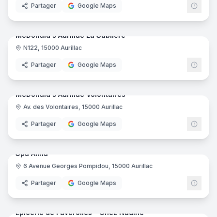
Partager
Google Maps
12
pano
Ajout récent
McDonald's Aurillac La Sablière
N122, 15000 Aurillac
Restauration rapide
McDo
Partager
Google Maps
12
pano
Ajout récent
McDonald's Aurillac Volontaires
Av. des Volontaires, 15000 Aurillac
Restauration rapide
McDo
Partager
Google Maps
8
pano
Ajout récent
Spa Alina
6 Avenue Georges Pompidou, 15000 Aurillac
Pisciniste
Partager
Google Maps
8
pano
Ajout récent
Epicerie de Faverolles - Chez Nadine