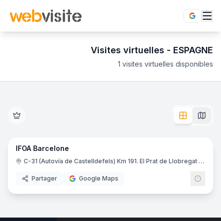
Visites virtuelles -
ESPAGNE
1
visites virtuelles disponibles
Établissements en visite virtuelle 360° dans le département
Découvrez l'ESPAGNE en immersion totale 360°. 1 visite vi
30
pano
IFOA Barcelone
Enseignement Supérieur
IFOA
C-31 (Autovía de Castelldefels) Km 191. El Prat de Llobregat Barcelona
Partager
Google Maps