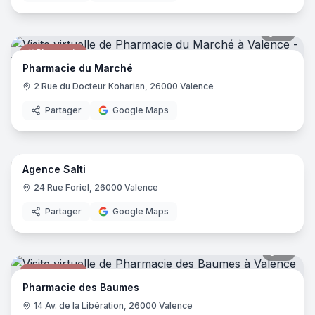
25
pano
Pharmacie
Pharmacie du Marché
2 Rue du Docteur Koharian, 26000 Valence
Partager
Google Maps
9
pano
Agence Salti
Profession libérale
24 Rue Foriel, 26000 Valence
Partager
Google Maps
18
pano
Pharmacie
Pharmacie des Baumes
14 Av. de la Libération, 26000 Valence