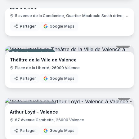
Atol Valence
Opticien
5 avenue de la Condamine, Quartier Mauboule South drive, zi La Motte nord, 26000 Valence
Atol
Partager
Google Maps
18
pano
Salle de spectacles
Théâtre de la Ville de Valence
Place de la Liberté, 26000 Valence
Partager
Google Maps
9
pano
Agence immobilière
Arthur Loyd - Valence
67 Avenue Gambetta, 26000 Valence
Partager
Google Maps