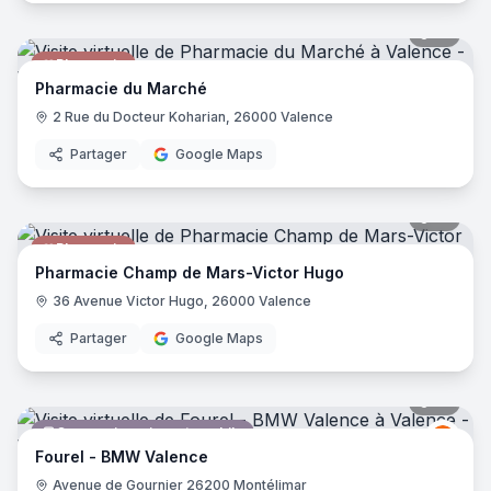
10
pano
Pharmacie
Pharmacie du Marché
2 Rue du Docteur Koharian, 26000 Valence
Partager
Google Maps
12
pano
Pharmacie
Pharmacie Champ de Mars-Victor Hugo
36 Avenue Victor Hugo, 26000 Valence
Partager
Google Maps
10
pano
Concessionnaire automobile
BMW
B
Fourel - BMW Valence
Avenue de Gournier 26200 Montélimar