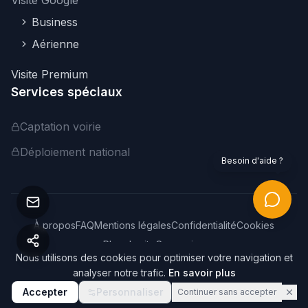
Visite Google
Business
Aérienne
Visite Premium
Services spéciaux
Captation voirie
Déploiement national
Besoin d'aide ?
À propos
FAQ
Mentions légales
Confidentialité
Cookies
Plan du site
Connexion
Nous utilisons des cookies pour optimiser votre navigation et
©
2026
Webvisite. Tous droits réservés.
analyser notre trafic.
En savoir plus
Accepter
Personnaliser
Continuer sans accepter