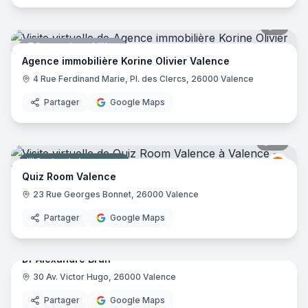
Le Bellota
- Valence
Flaveurs
- Valence
5
pano
Le Grand rue
- Valence
Agence immobilière
L'épithèque
- Valence
Agence immobilière Korine Olivier Valence
Atol Valence - Rue Augier
- Valence
4 Rue Ferdinand Marie, Pl. des Clercs, 26000 Valence
Atol Valence - Pl. Université
- Valence
Partager
Google Maps
Dauphin TT
- Valence
Les Comptoirs de l'Est
- Valence
10
pano
Cave Aux Cinq Sens
- Valence
Vinobulles Victor Hugo
- Valence
Centre de lasergame
Quiz
QR
Quiz Room Valence
23 Rue Georges Bonnet, 26000 Valence
Partager
Google Maps
17
pano
Dr Alexandre Brun
30 Av. Victor Hugo, 26000 Valence
Praticien
Partager
Google Maps