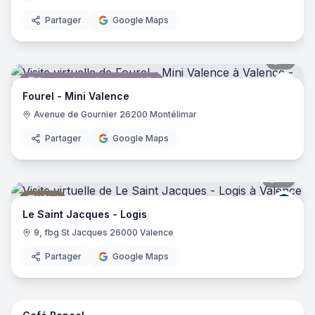
Partager
Google Maps
8
pano
Concessionnaire automobile
Mini 
Fourel - Mini Valence
Avenue de Gournier 26200 Montélimar
Partager
Google Maps
14
pano
Hôtel
Logis
Le Saint Jacques - Logis
9, fbg St Jacques 26000 Valence
Partager
Google Maps
11
pano