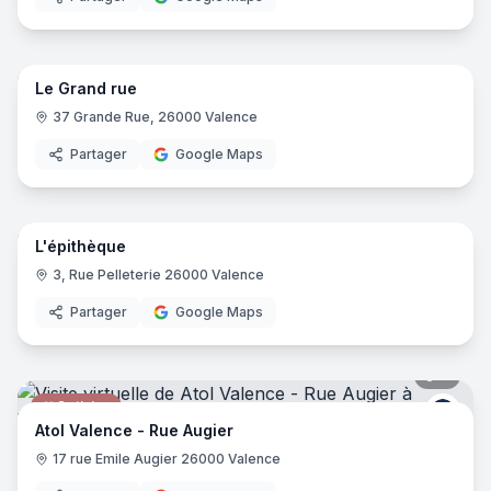
10
pano
Le Grand rue
Restaurant
37 Grande Rue, 26000 Valence
Partager
Google Maps
9
pano
L'épithèque
Restaurant
3, Rue Pelleterie 26000 Valence
Partager
Google Maps
7
pano
Opticien
Atol
Atol Valence - Rue Augier
17 rue Emile Augier 26000 Valence