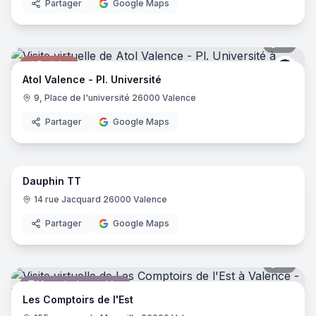
Partager
Google Maps
13
pano
Opticien
Atol
Atol Valence - Pl. Université
9, Place de l'université 26000 Valence
Partager
Google Maps
10
pano
Dauphin TT
Magasin d'articles de sports
14 rue Jacquard 26000 Valence
Partager
Google Maps
19
pano
Magasin de meubles
Les Comptoirs de l'Est