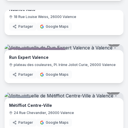
Atol Valence
- Valence
Nuance Auto
Théâtre de la Ville de Valence
- Valence
18 Rue Louise Weiss, 26000 Valence
Concessionnaire automobile
Arthur Loyd - Valence
- Valence
Pharmacie du Marché
- Valence
Partager
Google Maps
Pharmacie Champ de Mars-Victor Hugo
- Valence
Fourel - BMW Valence
- Valence
9
pano
Fourel - Mini Valence
- Valence
Magasin d'articles de sports
Le Saint Jacques - Logis
- Valence
Run Expert Valence
Café Bancel
- Valence
plateau des couleures, Pl. Irène Joliot Curie, 26000 Valence
Cartridge World
- Valence
Partager
Google Maps
Too Easy
- Valence
La Boîte à Musique
- Valence
Loft Coiffure Valence
- Valence
10
pano
Institution Notre Dame
- Valence
Garage
Patisserie Guillet
- Valence
Métiffiot Centre-Ville
Chamas Burger
- Valence
24 Rue Chevandier, 26000 Valence
Chanomi
- Valence
Partager
Google Maps
Dégaine
- Valence