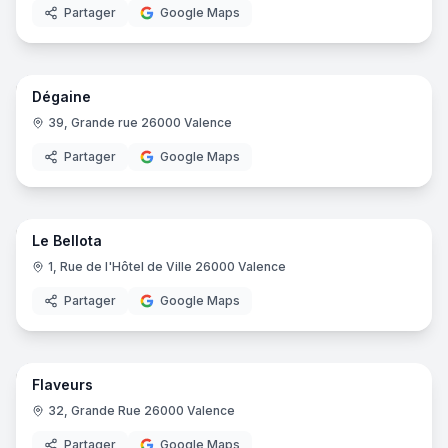
Partager
Google Maps
6
pano
Dégaine
Magasin de vêtements
39, Grande rue 26000 Valence
Partager
Google Maps
6
pano
Le Bellota
Restaurant
1, Rue de l'Hôtel de Ville 26000 Valence
Partager
Google Maps
7
pano
Flaveurs
Restaurant
32, Grande Rue 26000 Valence
Partager
Google Maps