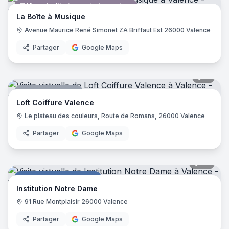
Magasin d'instruments de musique
La Boîte à Musique
Avenue Maurice René Simonet ZA Briffaut Est 26000 Valence
Partager
Google Maps
11
pano
Salon de coiffure
Loft Coiffure Valence
Le plateau des couleurs, Route de Romans, 26000 Valence
Partager
Google Maps
78
pano
Enseignement Scolaire
Institution Notre Dame
91 Rue Montplaisir 26000 Valence
Partager
Google Maps