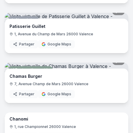
9
pano
Chocolatier
Patisserie Guillet
1, Avenue du Champ de Mars 26000 Valence
Partager
Google Maps
7
pano
Restauration rapide
Chamas Burger
7, Avenue Champ de Mars 26000 Valence
Partager
Google Maps
8
pano
Chanomi
Salon de thé
1, rue Championnet 26000 Valence