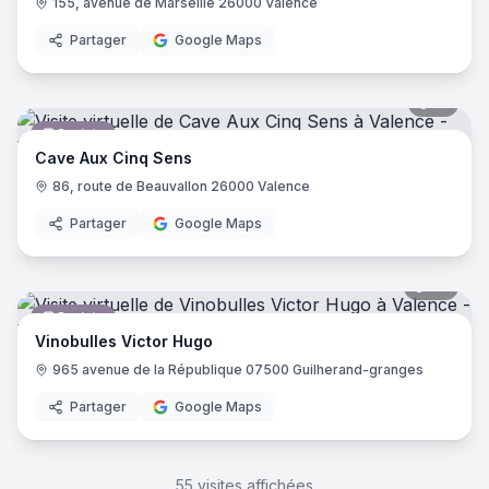
155, avenue de Marseille 26000 Valence
Partager
Google Maps
15
pano
Caviste
Cave Aux Cinq Sens
86, route de Beauvallon 26000 Valence
Partager
Google Maps
20
pano
Caviste
Vinobulles Victor Hugo
965 avenue de la République 07500 Guilherand-granges
Partager
Google Maps
55
visites affichées