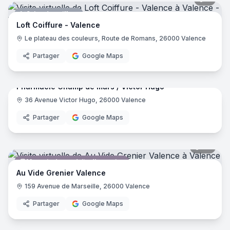
Salon de coiffure
Loft Coiffure - Valence
Le plateau des couleurs, Route de Romans, 26000 Valence
Partager
Google Maps
13
pano
Pharmacie Champ de mars / Victor Hugo
36 Avenue Victor Hugo, 26000 Valence
Pharmacie
Partager
Google Maps
28
pano
Magasin de produits d'occasion
Au Vide Grenier Valence
159 Avenue de Marseille, 26000 Valence
Partager
Google Maps