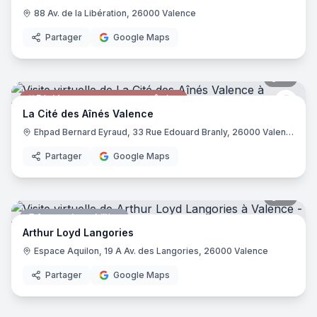
88 Av. de la Libération, 26000 Valence
Partager
Google Maps
31
pano
Résidence pour personnes âgées
Aési
La Cité des Aînés Valence
Ehpad Bernard Eyraud, 33 Rue Edouard Branly, 26000 Valence
Partager
Google Maps
12
pano
Agence immobilière
Arthur Loyd Langories
Espace Aquilon, 19 A Av. des Langories, 26000 Valence
Partager
Google Maps
8
pano