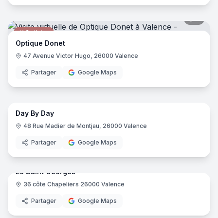
7
pano
Opticien
Optique Donet
47 Avenue Victor Hugo, 26000 Valence
Partager
Google Maps
6
pano
Day By Day
Supérette
Day 
48 Rue Madier de Montjau, 26000 Valence
Partager
Google Maps
8
pano
Le Saint Georges
36 côte Chapeliers 26000 Valence
Restaurant
Partager
Google Maps
10
pano