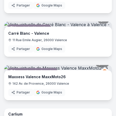
Partager
Google Maps
7
pano
Magasin de décoration
Carré Blanc - Valence
11 Rue Emile Augier, 26000 Valence
Partager
Google Maps
24
pano
Concessionnaire de motos
Axxe
A
Maxxess Valence MaxxMoto26
142 Av. de Provence, 26000 Valence
Partager
Google Maps
15
pano
Carlium
Concessionnaire automobile