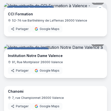
20
pano
Formation Professionnelle
CCI -
CCI Formation
52-74 rue Barthélémy de Laffemas 26000 Valence
Partager
Google Maps
119
pano
Enseignement Scolaire
Institution Notre Dame Valence
91, Rue Montplaisir 26000 Valence
Partager
Google Maps
Chanomi
Salon de thé
7, rue Championnet 26000 Valence
Partager
Google Maps