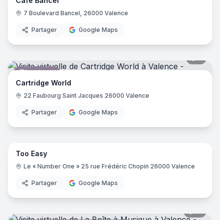
Café Bancel
Café
7 Boulevard Bancel, 26000 Valence
Partager
Google Maps
5
pano
Imprimeur
Cartridge World
22 Faubourg Saint Jacques 26000 Valence
Partager
Google Maps
11
pano
Too Easy
Informatique
Le « Number One » 25 rue Frédéric Chopin 26000 Valence
Partager
Google Maps
15
pano