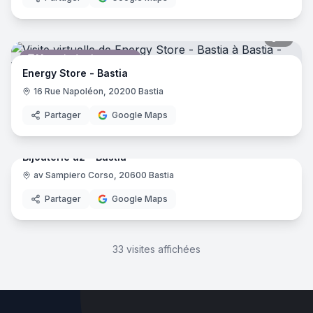
9
pano
Magasin de chaussures
Energy Store - Bastia
16 Rue Napoléon, 20200 Bastia
Partager
Google Maps
9
pano
Bijouterie u2 - Bastia
av Sampiero Corso, 20600 Bastia
Bijouterie
Partager
Google Maps
33
visites affichées