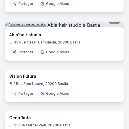
Partager
Google Maps
11
pano
Salon de coiffure
Abla'hair studio
43 Rue César Campinchi, 20200 Bastia
Partager
Google Maps
23
pano
Vision Futura
Praticien
1 Rue Font Neuve, 20200 Bastia
Partager
Google Maps
16
pano
Centr'Auto
Magasin de bricolage
21 Rue Marcel Paul, 20200 Bastia