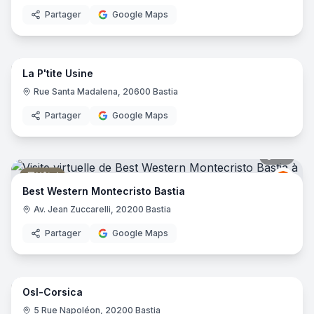
Partager
Google Maps
13
pano
La P'tite Usine
Magasin de décoration
Rue Santa Madalena, 20600 Bastia
Partager
Google Maps
39
pano
Hôtel
Best
BW
Best Western Montecristo Bastia
Av. Jean Zuccarelli, 20200 Bastia
Partager
Google Maps
8
pano
Osl-Corsica
Bijouterie
5 Rue Napoléon, 20200 Bastia