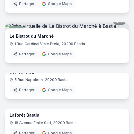
Partager
Google Maps
8
pano
Bar
Le Bistrot du Marché
1 Rue Cardinal Viale Prelà, 20200 Bastia
Partager
Google Maps
7
pano
osl-corsica
5 Rue Napoléon, 20200 Bastia
Bijouterie
Partager
Google Maps
9
pano
Laforêt Bastia
Agence immobilière
Lafor
L
18 Avenue Emile Sari, 20200 Bastia
Partager
Google Maps