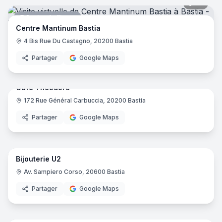
22
pano
Toga - Rent a car
- Bastia
Centre de fitness
Le Bistrot du Marché
- Bastia
Centre Mantinum Bastia
osl-corsica
- Bastia
4 Bis Rue Du Castagno, 20200 Bastia
Laforêt Bastia
- Bastia
Energy Store - Bastia
- Bastia
Partager
Google Maps
7
pano
Bijouterie u2 - Bastia
- Bastia
Café Théodore
172 Rue Général Carbuccia, 20200 Bastia
Café
Partager
Google Maps
12
pano
Bijouterie U2
Bijouterie
Av. Sampiero Corso, 20600 Bastia
Partager
Google Maps
7
pano