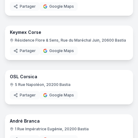
Partager
Google Maps
26
pano
Keymex Corse
Formation Professionnelle
Résidence Flore & Sens, Rue du Maréchal Juin, 20600 Bastia
Partager
Google Maps
6
pano
OSL Corsica
Bijouterie
5 Rue Napoléon, 20200 Bastia
Partager
Google Maps
3
pano
André Branca
Atelier de réparation
1 Rue Impératrice Eugénie, 20200 Bastia