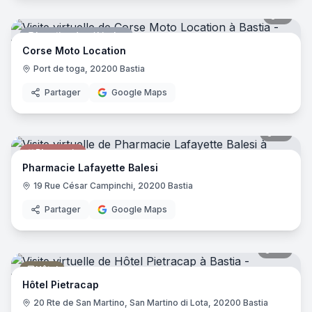
6
pano
Location de véhicules
Corse Moto Location
Port de toga, 20200 Bastia
Partager
Google Maps
12
pano
Pharmacie
Pharmacie Lafayette Balesi
19 Rue César Campinchi, 20200 Bastia
Partager
Google Maps
39
pano
Hôtel
Hôtel Pietracap
20 Rte de San Martino, San Martino di Lota, 20200 Bastia