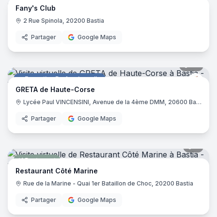
Fany's Club
Bar
2 Rue Spinola, 20200 Bastia
Partager
Google Maps
34
pano
Formation Professionnelle
GRET
GRETA de Haute-Corse
Lycée Paul VINCENSINI, Avenue de la 4ème DMM, 20600 Bastia
Partager
Google Maps
8
pano
Restaurant
Restaurant Côté Marine
Rue de la Marine - Quai 1er Bataillon de Choc, 20200 Bastia
Partager
Google Maps