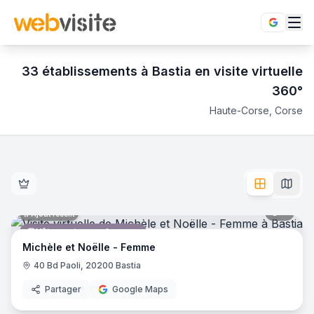
33
établissement
s
à
Bastia
en visite virtuelle
360°
Haute-Corse
,
Corse
Établissements en visite virtuelle 360° à
Bastia
,
Haute-Cors
Découvrez
33
visite
s
virtuelle
s
360° à
Bastia
(
Haute-Corse
Michèle et Noëlle - Femme
- Bastia
Socobat
- Bastia
Little Michèle et Noëlle
- Bastia
8
pano
Ajout récent
Hôtel Bonaparte Bastia
- Bastia
Vêtements pour femmes
Centre Mantinum Bastia
- Bastia
Michèle et Noëlle - Femme
Café Théodore
- Bastia
40 Bd Paoli, 20200 Bastia
Bijouterie U2
- Bastia
Partager
Google Maps
Fany's Club
- Bastia
5
pano