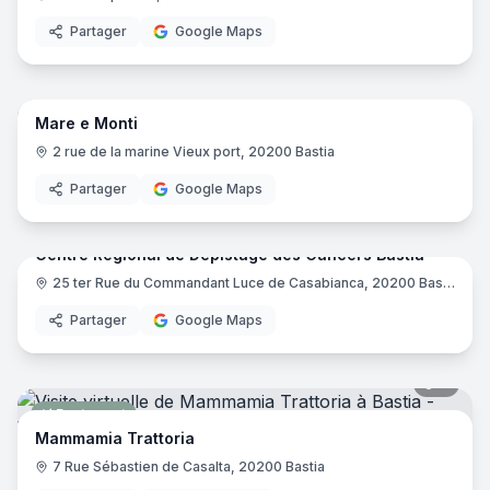
Partager
Google Maps
8
pano
Mare e Monti
Restaurant
2 rue de la marine Vieux port, 20200 Bastia
Partager
Google Maps
14
pano
Centre Régional de Dépistage des Cancers Bastia
Centre de soins médicaux
25 ter Rue du Commandant Luce de Casabianca, 20200 Bastia
Partager
Google Maps
7
pano
Restaurant
Mammamia Trattoria
7 Rue Sébastien de Casalta, 20200 Bastia