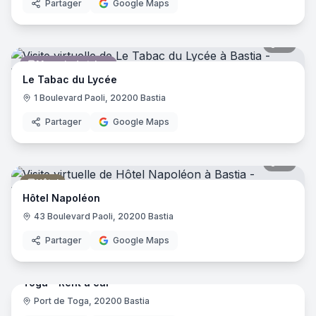
Partager
Google Maps
12
pano
Magasin de tabac
Le Tabac du Lycée
1 Boulevard Paoli, 20200 Bastia
Partager
Google Maps
19
pano
Hôtel
Hôtel Napoléon
43 Boulevard Paoli, 20200 Bastia
Partager
Google Maps
6
pano
Toga - Rent a car
Port de Toga, 20200 Bastia
Location de véhicules