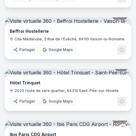
36
pano
Beffroi Hostellerie
Cité Médiévale, 2 Rue de l'Évêché, 84110 Vaison-la-Romaine
Partager
Google Maps
6
pano
Hôtel Trinquet
2025 route de sare quartier, 64310 Saint-Pée-sur-Nivelle
Partager
Google Maps
72
pano
Ibis
I
Ibis Paris CDG Airport