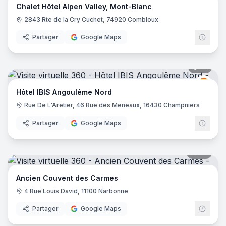
Chalet Hôtel Alpen Valley, Mont-Blanc
2843 Rte de la Cry Cuchet, 74920 Combloux
Partager
Google Maps
10
pano
Ibis
I
Hôtel IBIS Angoulême Nord
Rue De L'Aretier, 46 Rue des Meneaux, 16430 Champniers
Partager
Google Maps
88
pano
Ancien Couvent des Carmes
4 Rue Louis David, 11100 Narbonne
Partager
Google Maps