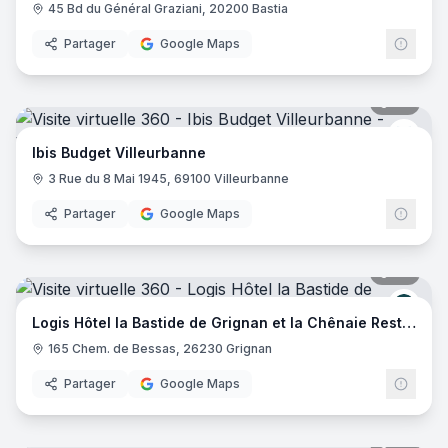
45 Bd du Général Graziani, 20200 Bastia
Partager
Google Maps
20
pano
Ibis 
Ibis Budget Villeurbanne
3 Rue du 8 Mai 1945, 69100 Villeurbanne
Partager
Google Maps
29
pano
Logis
Logis Hôtel la Bastide de Grignan et la Chênaie Restaurant
165 Chem. de Bessas, 26230 Grignan
Partager
Google Maps
20
pano