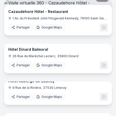
Cazaudehore Hôtel - Restaurant
1 Av. du Président John Fitzgerald Kennedy, 78100 Saint-Germain-en-Laye
Partager
Google Maps
17
pano
Hôtel Dinard Balmoral
26 Rue du Maréchal Leclerc, 35800 Dinard
Partager
Google Maps
29
pano
Hotel Auberge de Launay
9 Rue de la Rivière, 37530 Limeray
Partager
Google Maps
23
pano