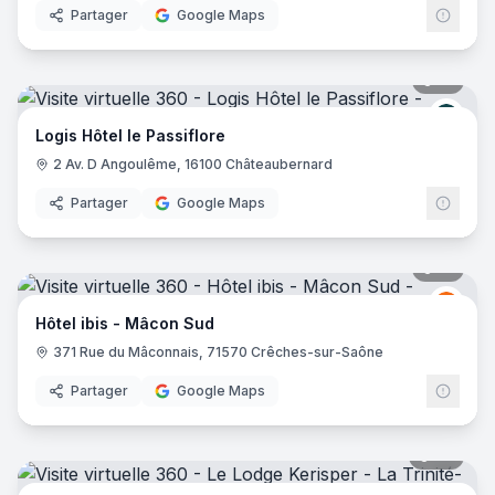
Partager
Google Maps
21
pano
Logis
Logis Hôtel le Passiflore
2 Av. D Angoulême, 16100 Châteaubernard
Partager
Google Maps
14
pano
Ibis
I
Hôtel ibis - Mâcon Sud
371 Rue du Mâconnais, 71570 Crêches-sur-Saône
Partager
Google Maps
28
pano