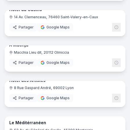
Hôtel du Casino
14 Av. Clemenceau, 76460 Saint-Valery-en-Caux
Partager
Google Maps
18
pano
Ajout récent
A Machja
Macchia Lieu dit, 20112 Olmiccia
Partager
Google Maps
22
pano
Ajout récent
Hôtel des Artistes
8 Rue Gaspard André, 69002 Lyon
Partager
Google Maps
16
pano
Ajout récent
Le Méditérranéen