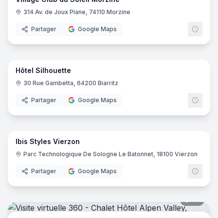
314 Av. de Joux Plane, 74110 Morzine
Partager
Google Maps
22
pano
Hôtel Silhouette
30 Rue Gambetta, 64200 Biarritz
Partager
Google Maps
8
pano
Ibis Styles Vierzon
Ibis
I
Parc Technologique De Sologne Le Batonnet, 18100 Vierzon
Partager
Google Maps
36
pano