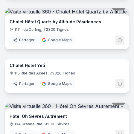
51
pano
Chalet Hôtel Quartz by Altitude Résidences
11 Pl. du Curling, 73320 Tignes
Partager
Google Maps
44
pano
Chalet Hôtel Yeti
115 Rue des Almes, 73320 Tignes
Partager
Google Maps
18
pano
Hôtel Oh Sèvres Autrement
134 Grande Rue, 92310 Sèvres