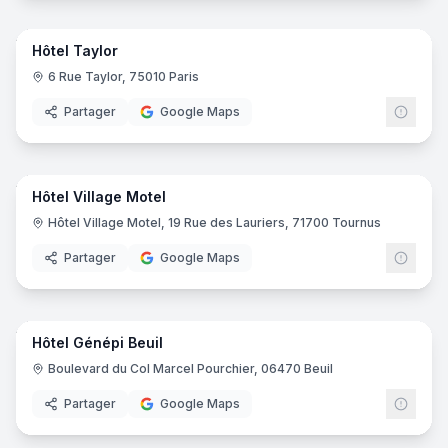
25
pano
Hôtel Taylor
6 Rue Taylor, 75010 Paris
Partager
Google Maps
29
pano
Hôtel Village Motel
Hôtel Village Motel, 19 Rue des Lauriers, 71700 Tournus
Partager
Google Maps
24
pano
Hôtel Génépi Beuil
Boulevard du Col Marcel Pourchier, 06470 Beuil
Partager
Google Maps