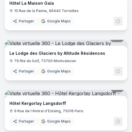
Hôtel La Maison Gaïa
10 Rue de la Panne, 66440 Torreilles
Partager
Google Maps
51
pano
Le Lodge des Glaciers by Altitude Résidences
79 Rte du Golf, 73700 Montvalezan
Partager
Google Maps
11
pano
Hôtel Kergorlay Langsdorff
9 Rue de l'Amiral d'Estaing, 75016 Paris
Partager
Google Maps