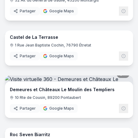
52 Av. du Général de Gaulle, 45200 Montargis
Partager
Google Maps
8
pano
Castel de La Terrasse
1 Rue Jean Baptiste Cochin, 76790 Étretat
Partager
Google Maps
5
pano
Demeures et Châteaux Le Moulin des Templiers
10 Rte de Cousin, 89200 Pontaubert
Partager
Google Maps
25
pano
Roc Seven Biarritz