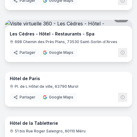
Partager
Google Maps
19
pano
Les Cèdres - Hôtel - Restaurants - Spa
698 Chemin des Près Plans, 73530 Saint-Sorlin-d'Arves
Partager
Google Maps
10
pano
Hôtel de Paris
Pl. de L Hôtel de ville, 63790 Murol
Partager
Google Maps
16
pano
Hôtel de la Tabletterie
51 bis Rue Roger Salengro, 60110 Méru