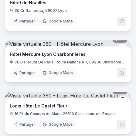
Hôtel de Noailles
30 Cr Gambetta, 69007 Lyon
Partager
Google Maps
39
pano
Merc
Hôtel Mercure Lyon Charbonnieres
78 Bis Route De Paris, Route Nationale 7, 69260 Charbonnières-les-Bains
Partager
Google Maps
32
pano
Logis
Logis Hôtel Le Castel Fleuri
16 Pl. du Champs de Mars, 26190 Saint-Jean-en-Royans
Partager
Google Maps