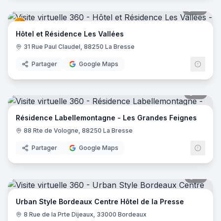
27
pano
Hôtel et Résidence Les Vallées
31 Rue Paul Claudel, 88250 La Bresse
Partager
Google Maps
17
pano
Résidence Labellemontagne - Les Grandes Feignes
88 Rte de Vologne, 88250 La Bresse
Partager
Google Maps
15
pano
Urban Style Bordeaux Centre Hôtel de la Presse
8 Rue de la Prte Dijeaux, 33000 Bordeaux