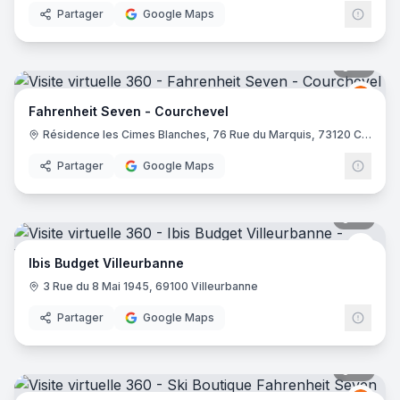
Partager
Google Maps
10
pano
Fahre
FS
Fahrenheit Seven - Courchevel
Résidence les Cimes Blanches, 76 Rue du Marquis, 73120 Courchevel
Partager
Google Maps
10
pano
Ibis 
Ibis Budget Villeurbanne
3 Rue du 8 Mai 1945, 69100 Villeurbanne
Partager
Google Maps
21
pano
Fahre
FS