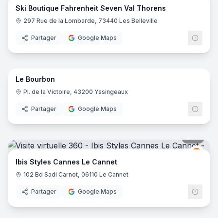
Ski Boutique Fahrenheit Seven Val Thorens
297 Rue de la Lombarde, 73440 Les Belleville
Partager
Google Maps
16
pano
Le Bourbon
Pl. de la Victoire, 43200 Yssingeaux
Partager
Google Maps
16
pano
Ibis
I
Ibis Styles Cannes Le Cannet
102 Bd Sadi Carnot, 06110 Le Cannet
Partager
Google Maps
10
pano