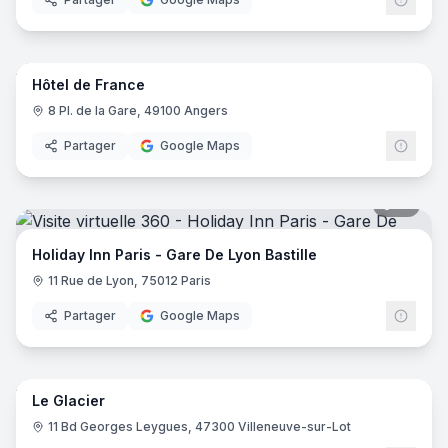
8
pano
Hôtel de France
8 Pl. de la Gare, 49100 Angers
Partager
Google Maps
19
pano
Holiday Inn Paris - Gare De Lyon Bastille
11 Rue de Lyon, 75012 Paris
Partager
Google Maps
24
pano
Le Glacier
11 Bd Georges Leygues, 47300 Villeneuve-sur-Lot