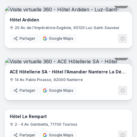
18
pano
Hôtel Ardiden
20 Av. de l'Impératrice Eugénie, 65120 Luz-Saint-Sauveur
Partager
Google Maps
18
pano
ACE Hôtellerie SA - Hôtel l'Amandier Nanterre La Défense
14 Av. Pablo Picasso, 92000 Nanterre
Partager
Google Maps
42
pano
Hôtel Le Rempart
2 - 4 Av. Gambetta, 71700 Tournus
Partager
Google Maps