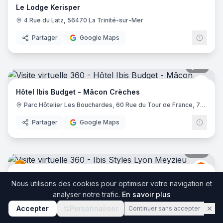
Le Lodge Kerisper
4 Rue du Latz, 56470 La Trinité-sur-Mer
Partager
Google Maps
17
pano
Ibis 
Hôtel Ibis Budget - Mâcon Crèches
Parc Hôtelier Les Bouchardes, 60 Rue du Tour de France, 71570 Chaintré
Partager
Google Maps
36
pano
Ibis
I
Ibis Styles Lyon Meyzieu Stadium Olympique
Nous utilisons des cookies pour optimiser votre navigation et
2 Bis Rue du 24 Avril 1915, 69330 Meyzieu
analyser notre trafic.
En savoir plus
Partager
Google Maps
Accepter
Personnaliser
Continuer sans accepter