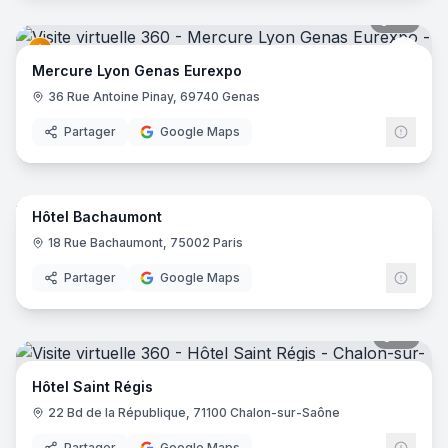
42
pano
Merc
Mercure Lyon Genas Eurexpo
36 Rue Antoine Pinay, 69740 Genas
Partager
Google Maps
10
pano
Hôtel Bachaumont
18 Rue Bachaumont, 75002 Paris
Partager
Google Maps
17
pano
Hôtel Saint Régis
22 Bd de la République, 71100 Chalon-sur-Saône
Partager
Google Maps