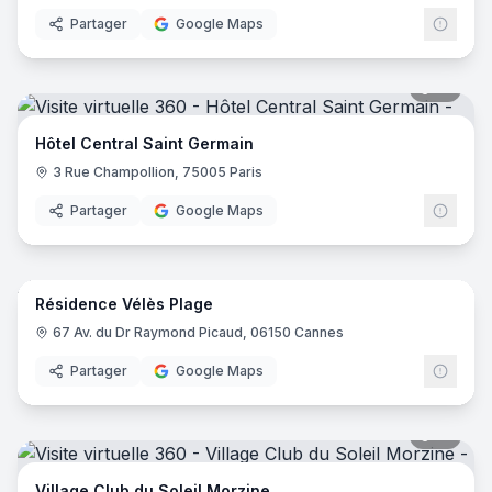
Partager
Google Maps
18
pano
Hôtel Central Saint Germain
3 Rue Champollion, 75005 Paris
Partager
Google Maps
14
pano
Résidence Vélès Plage
67 Av. du Dr Raymond Picaud, 06150 Cannes
Partager
Google Maps
31
pano
Village Club du Soleil Morzine