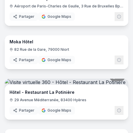
Aéroport de Paris-Charles de Gaulle, 3 Rue de Bruxelles Bp 11122, 93290 Roissy-en-France
Partager
Google Maps
14
pano
Moka Hôtel
82 Rue de la Gare, 79000 Niort
Partager
Google Maps
20
pano
Hôtel - Restaurant La Potinière
29 Avenue Méditerranée, 83400 Hyères
Partager
Google Maps
17
pano