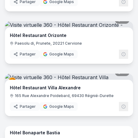
Partager
Google Maps
19
pano
Hôtel Restaurant Orizonte
Paesolu di, Prunete, 20221 Cervione
Partager
Google Maps
41
pano
Hôtel Restaurant Villa Alexandre
165 Rue Alexandre Poidebard, 69430 Régnié-Durette
Partager
Google Maps
21
pano
Hôtel Bonaparte Bastia