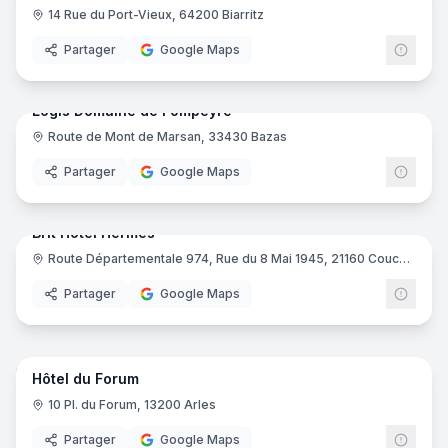
14 Rue du Port-Vieux, 64200 Biarritz
Partager
Google Maps
64
pano
Logis Domaine de Fompeyre
Route de Mont de Marsan, 33430 Bazas
Logis
Partager
Google Maps
15
pano
Brit Hotel Hermes
Route Départementale 974, Rue du 8 Mai 1945, 21160 Couchey
Brit H
Partager
Google Maps
16
pano
Hôtel du Forum
10 Pl. du Forum, 13200 Arles
Partager
Google Maps