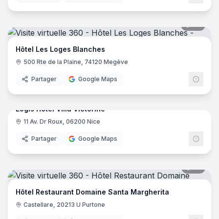
46
pano
Hôtel Les Loges Blanches
500 Rte de la Plaine, 74120 Megève
Partager
Google Maps
17
pano
Logis Hôtel Villa Victorine
11 Av. Dr Roux, 06200 Nice
Logis
Partager
Google Maps
35
pano
Hôtel Restaurant Domaine Santa Margherita
Castellare, 20213 U Purtone