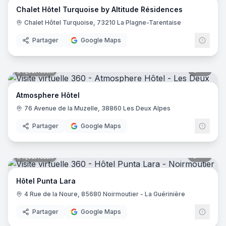
Chalet Hôtel Turquoise by Altitude Résidences
Hôtel Saint Régis
- Chalon-sur-Saône
Chalet Hôtel Turquoise, 73210 La Plagne-Tarentaise
Hôtel de France
- Angers
Holiday Inn Paris - Gare De Lyon Bastille
- Paris
Partager
Google Maps
Le Glacier
- Villeneuve-sur-Lot
Logis Hôtel le Passiflore
- Châteaubernard
12
pano
Ajout récent
Hôtel ibis - Mâcon Sud
- Crêches-sur-Saône
Le Lodge Kerisper
- La Trinité-sur-Mer
Atmosphere Hôtel
Hôtel Ibis Budget - Mâcon Crèches
- Chaintré
76 Avenue de la Muzelle, 38860 Les Deux Alpes
Ibis Styles Lyon Meyzieu Stadium Olympique
- Meyzieu
Hôtel Pietracap
- Bastia
Partager
Google Maps
Hôtel Les Persèdes
- Lavilledieu
Hotel Mendionde
- Saint-Pée-sur-Nivelle
55
pano
Ajout récent
Hôtel de l'Europe - Ploumanac’h Perros-Guirec
- Perros-G
Hôtel Mac Bed
- Poitiers
Hôtel Punta Lara
Hôtel Mercure Paris Montmartre Sacré Cœur
- Paris
4 Rue de la Noure, 85680 Noirmoutier - La Guérinière
Hôtel La Vague de Saint Paul
- Vence
Etche Ona
- La Teste-de-Buch
Partager
Google Maps
23
pano
Ajout récent