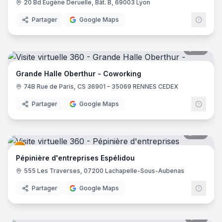
20 Bd Eugène Deruelle, Bât. B, 69003 Lyon
Partager
Google Maps
34
pano
Grande Halle Oberthur - Coworking
74B Rue de Paris, CS 36901 – 35069 RENNES CEDEX
Partager
Google Maps
30
pano
Pépinière d'entreprises Espélidou
555 Les Traverses, 07200 Lachapelle-Sous-Aubenas
Partager
Google Maps
17
pano