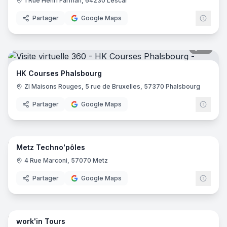
1 Rue Henri Farman, 64230 Lescar
Partager
Google Maps
19
pano
HK Courses Phalsbourg
ZI Maisons Rouges, 5 rue de Bruxelles, 57370 Phalsbourg
Partager
Google Maps
33
pano
Metz Techno'pôles
4 Rue Marconi, 57070 Metz
Partager
Google Maps
28
pano
work'in Tours