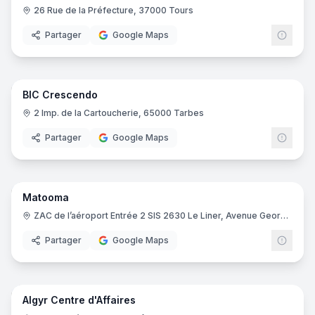
26 Rue de la Préfecture, 37000 Tours
Partager
Google Maps
41
pano
BIC Crescendo
2 Imp. de la Cartoucherie, 65000 Tarbes
Partager
Google Maps
27
pano
Matooma
ZAC de l’aéroport Entrée 2 SIS 2630 Le Liner, Avenue Georges Frêche, 34470 Pérols
Partager
Google Maps
17
pano
Algyr Centre d'Affaires