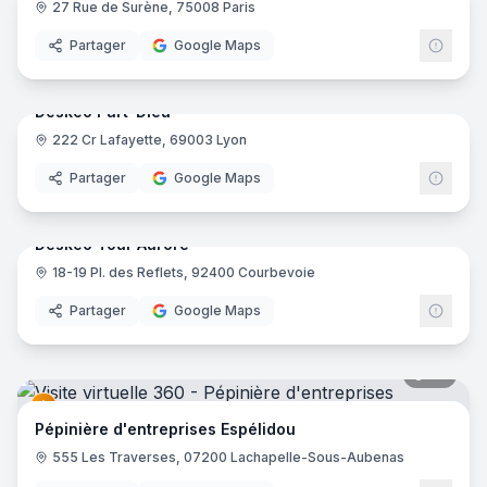
27 Rue de Surène, 75008 Paris
Desk
Partager
Google Maps
10
pano
Deskeo Part-Dieu
222 Cr Lafayette, 69003 Lyon
Desk
Partager
Google Maps
16
pano
Deskeo Tour Aurore
18-19 Pl. des Reflets, 92400 Courbevoie
Desk
Partager
Google Maps
35
pano
Pépinière d'entreprises Espélidou
555 Les Traverses, 07200 Lachapelle-Sous-Aubenas