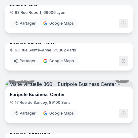
Deskeo Next
83 Rue Robert, 69006 Lyon
Desk
Partager
Google Maps
18
pano
Ajout récent
Deskeo Sainte-Anne
63 Rue Sainte-Anne, 75002 Paris
Desk
Partager
Google Maps
15
pano
Ajout récent
Euripole Business Center
17 Rue de Sancey, 89100 Sens
Partager
Google Maps
10
pano
Ajout récent
Deskeo Madeleine