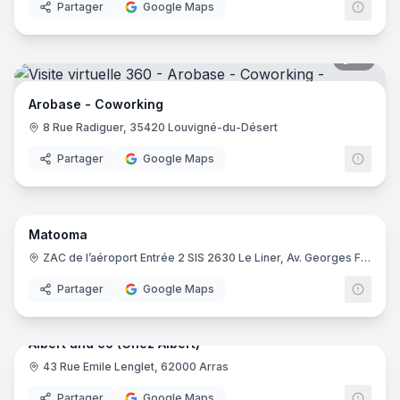
Partager
Google Maps
12
pano
Arobase - Coworking
8 Rue Radiguer, 35420 Louvigné-du-Désert
Partager
Google Maps
28
pano
Matooma
ZAC de l’aéroport Entrée 2 SIS 2630 Le Liner, Av. Georges Frêche, 34470 Pérols
Partager
Google Maps
17
pano
Albert and co (Chez Albert)
43 Rue Emile Lenglet, 62000 Arras
Partager
Google Maps