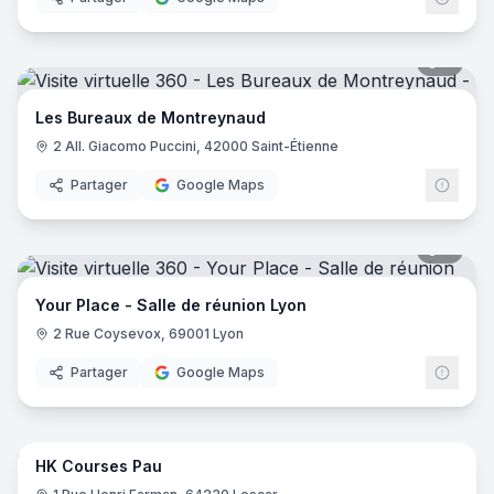
9
pano
Les Bureaux de Montreynaud
2 All. Giacomo Puccini, 42000 Saint-Étienne
Partager
Google Maps
9
pano
Your Place - Salle de réunion Lyon
2 Rue Coysevox, 69001 Lyon
Partager
Google Maps
8
pano
HK Courses Pau