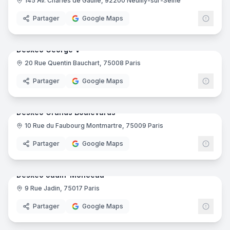
145 Av. Charles de Gaulle, 92200 Neuilly-sur-Seine
Desk
Grande Halle Oberthur - Coworking
- Rennes
Partager
Google Maps
Pépinière d'entreprises Espélidou
- Lachapelle-Sous-Aube
13
pano
Ajout récent
Grande Halle Oberthur - Rennes
- Rennes
Centre d'affaire des Monts d'Or
- Saint Didier aux Monts d
Deskeo George V
20 Rue Quentin Bauchart, 75008 Paris
Desk
Partager
Google Maps
25
pano
Ajout récent
Deskeo Grands Boulevards
10 Rue du Faubourg Montmartre, 75009 Paris
Desk
Partager
Google Maps
17
pano
Ajout récent
Deskeo Jadin-Monceau
9 Rue Jadin, 75017 Paris
Desk
Partager
Google Maps
26
pano
Ajout récent