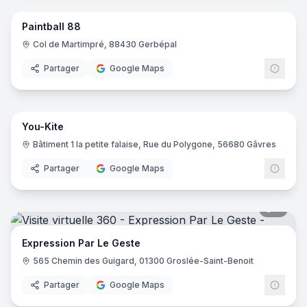
Paintball 88
Col de Martimpré, 88430 Gerbépal
Partager
Google Maps
7
pano
You-Kite
Bâtiment 1 la petite falaise, Rue du Polygone, 56680 Gâvres
Partager
Google Maps
9
pano
Expression Par Le Geste
565 Chemin des Guigard, 01300 Groslée-Saint-Benoit
Partager
Google Maps