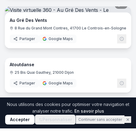
8
pano
Au Gré Des Vents
8 Rue du Grand Mont Contres, 41700 Le Controis-en-Sologne
Partager
Google Maps
10
pano
Atoutdanse
25 Bis Quai Gauthey, 21000 Dijon
Partager
Google Maps
6
pano
Nous utilisons des cookies pour optimiser votre navigation et
analyser notre trafic.
En savoir plus
École de Danse Georges et Rosy
Accepter
Personnaliser
Continuer sans accepter
20 Rue de Varenne, 75007 Paris
Partager
Google Maps