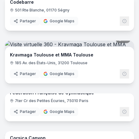
Codebarre
501 Rte Blanche, 01170 Ségny
Partager
Google Maps
18
pano
Kravmaga Toulouse et MMA Toulouse
185 Av. des États-Unis, 31200 Toulouse
Partager
Google Maps
44
pano
Fédération Française de Gymnastique
7ter Cr des Petites Écuries, 75010 Paris
Partager
Google Maps
6
pano
Corsica Canyon