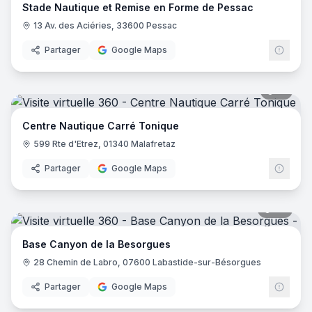
Stade Nautique et Remise en Forme de Pessac
13 Av. des Aciéries, 33600 Pessac
Partager
Google Maps
15
pano
Centre Nautique Carré Tonique
599 Rte d'Etrez, 01340 Malafretaz
Partager
Google Maps
32
pano
Base Canyon de la Besorgues
28 Chemin de Labro, 07600 Labastide-sur-Bésorgues
Partager
Google Maps
15
pano