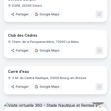
D268, 20240 Solaro
Partager
Google Maps
17
pano
Club des Cèdres
Chem. de la Pecquenardière, 72000 Le Mans
Partager
Google Maps
22
pano
Carré d'eau
3 All. du Centre Nautique, 01000 Bourg-en-Bresse
Partager
Google Maps
57
pano
EQUA
E