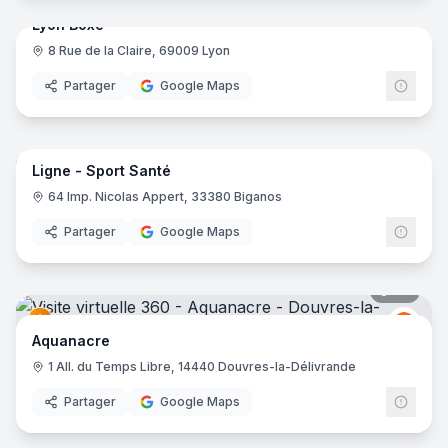
Lyon Boxe
8 Rue de la Claire, 69009 Lyon
Partager
Google Maps
14
pano
Ligne - Sport Santé
64 Imp. Nicolas Appert, 33380 Biganos
Partager
Google Maps
47
pano
Récr
R
Aquanacre
1 All. du Temps Libre, 14440 Douvres-la-Délivrande
Partager
Google Maps
18
pano