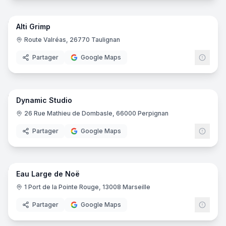
21
pano
Alti Grimp
Route Valréas, 26770 Taulignan
Partager
Google Maps
15
pano
Dynamic Studio
26 Rue Mathieu de Dombasle, 66000 Perpignan
Partager
Google Maps
8
pano
Eau Large de Noë
1 Port de la Pointe Rouge, 13008 Marseille
Partager
Google Maps