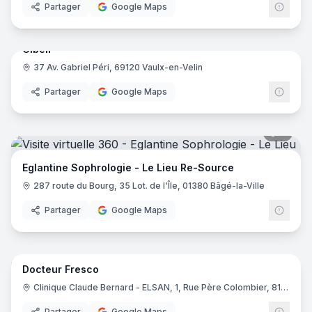
Partager
Google Maps
20
pano
Cibell
37 Av. Gabriel Péri, 69120 Vaulx-en-Velin
Partager
Google Maps
7
pano
Eglantine Sophrologie - Le Lieu Re-Source
287 route du Bourg, 35 Lot. de l'Île, 01380 Bâgé-la-Ville
Partager
Google Maps
8
pano
Docteur Fresco
Clinique Claude Bernard - ELSAN, 1, Rue Père Colombier, 81030 Albi
Partager
Google Maps