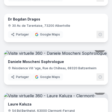
6
pano
Dr Bogdan Dragos
30 Av. de Tarentaise, 73200 Albertville
Partager
Google Maps
8
pano
Daniele Moscheni Sophrologue
Résidence Vill 'age, Rue du Château, 68320 Baltzenheim
Partager
Google Maps
8
pano
Laure Kaluza
54 Bd Berthelot, 63000 Clermont-Ferrand