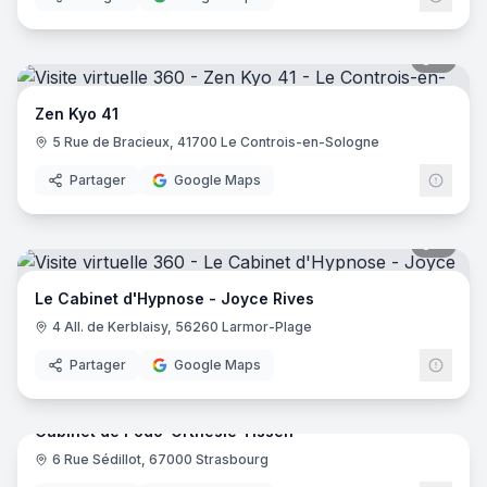
8
pano
Zen Kyo 41
5 Rue de Bracieux, 41700 Le Controis-en-Sologne
Partager
Google Maps
4
pano
Le Cabinet d'Hypnose - Joyce Rives
4 All. de Kerblaisy, 56260 Larmor-Plage
Partager
Google Maps
19
pano
Cabinet de Podo-Orthésie Tissen
6 Rue Sédillot, 67000 Strasbourg