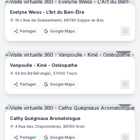
Evelyne Weiss - L'Art du Bien-Être
19 c Rue de Guewenheim, 68780 Soppe-le-Bas
Partager
Google Maps
24
pano
Vanpoulle - Kiné - Ostéopathe
64 bis Bd Béranger, 37000 Tours
Partager
Google Maps
5
pano
Cathy Quégniaux Aromatologue
4 Rue des Chaponnières, 89100 Gron
Partager
Google Maps