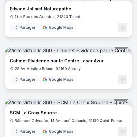
Edwige Jolimet Naturopathe
1 ter Rue des Arandes, 21240 Talant
Partager
Google Maps
10
pano
Cabinet Elvidence par le Centre Laser Azur
28 Av. Aristide Briand, 92160 Antony
Partager
Google Maps
38
pano
SCM La Croix Sourire
Bâtiment Odyssée, 14 Av. José Cabanis, 31130 Quint-Fonsegrives
Partager
Google Maps