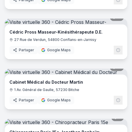
14
pano
Cédric Pross Masseur-Kinésithérapeute D.E.
27 Rue de Verdun, 54800 Conflans-en-Jarnisy
Partager
Google Maps
10
pano
Cabinet Médical du Docteur Martin
1 Av. Général de Gaulle, 57230 Bitche
Partager
Google Maps
7
pano