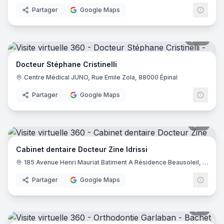
Partager
Google Maps
29
pano
Docteur Stéphane Cristinelli
Centre Médical JUNO, Rue Emile Zola, 88000 Épinal
Partager
Google Maps
11
pano
Cabinet dentaire Docteur Zine Idrissi
185 Avenue Henri Mauriat Batiment A Résidence Beausoleil, 13100 Aix-en-Provence
Partager
Google Maps
8
pano