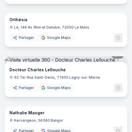
23
pano
Orthésia
Le, 149 Av. Rhin et Danube, 72000 Le Mans
Partager
Google Maps
7
pano
Docteur Charles Lellouche
92 Ter Rue Saint-Denis, 77400 Lagny-sur-Marne
Partager
Google Maps
5
pano
Nathalie Mauger
Kervarigeon, 56360 Bangor
Partager
Google Maps