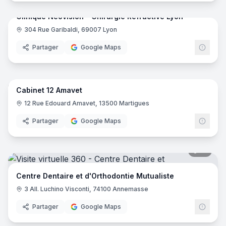
Clinique Néovision - Chirurgie Réfractive Lyon
304 Rue Garibaldi, 69007 Lyon
Partager
Google Maps
18
pano
Cabinet 12 Amavet
12 Rue Edouard Amavet, 13500 Martigues
Partager
Google Maps
18
pano
Centre Dentaire et d'Orthodontie Mutualiste
3 All. Luchino Visconti, 74100 Annemasse
Partager
Google Maps