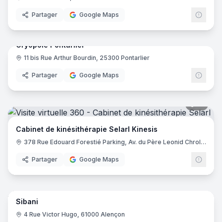
Partager
Google Maps
9
pano
Cryopôle Pontarlier
11 bis Rue Arthur Bourdin, 25300 Pontarlier
Partager
Google Maps
15
pano
Cabinet de kinésithérapie Selarl Kinesis
378 Rue Edouard Forestié Parking, Av. du Père Leonid Chrol, 82000 Montauban
Partager
Google Maps
8
pano
Sibani
4 Rue Victor Hugo, 61000 Alençon