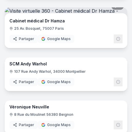
8
pano
Cabinet médical Dr Hamza
25 Av. Bosquet, 75007 Paris
Partager
Google Maps
14
pano
SCM Andy Warhol
107 Rue Andy Warhol, 34000 Montpellier
Partager
Google Maps
7
pano
Véronique Neuville
8 Rue du Moulinet 56380 Beignon
Partager
Google Maps