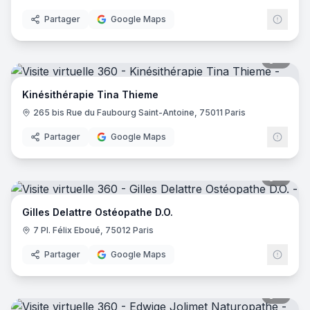
Partager
Google Maps
7
pano
Kinésithérapie Tina Thieme
265 bis Rue du Faubourg Saint-Antoine, 75011 Paris
Partager
Google Maps
8
pano
Gilles Delattre Ostéopathe D.O.
7 Pl. Félix Eboué, 75012 Paris
Partager
Google Maps
8
pano