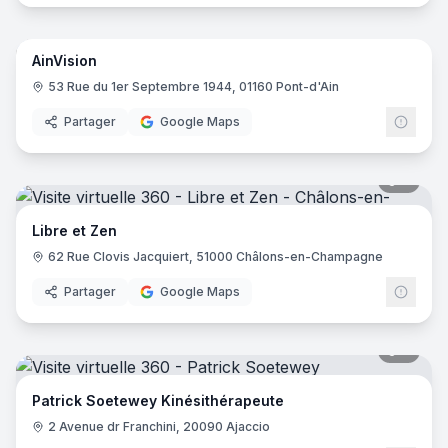
18
pano
AinVision
53 Rue du 1er Septembre 1944, 01160 Pont-d'Ain
Partager
Google Maps
7
pano
Libre et Zen
62 Rue Clovis Jacquiert, 51000 Châlons-en-Champagne
Partager
Google Maps
6
pano
Patrick Soetewey Kinésithérapeute
2 Avenue dr Franchini, 20090 Ajaccio