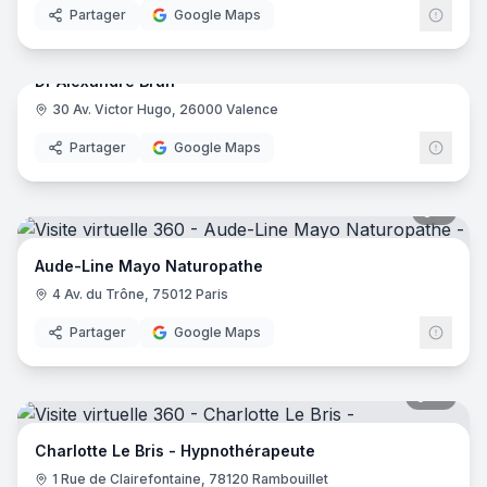
Partager
Google Maps
17
pano
Dr Alexandre Brun
30 Av. Victor Hugo, 26000 Valence
Partager
Google Maps
5
pano
Aude-Line Mayo Naturopathe
4 Av. du Trône, 75012 Paris
Partager
Google Maps
12
pano
Charlotte Le Bris - Hypnothérapeute
1 Rue de Clairefontaine, 78120 Rambouillet