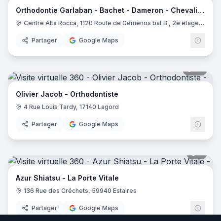
Orthodontie Garlaban - Bachet - Dameron - Chevalier - Adret
Centre Alta Rocca, 1120 Route de Gémenos bat B , 2e etage, 13400 Aubagne
Partager
Google Maps
20
pano
Olivier Jacob - Orthodontiste
4 Rue Louis Tardy, 17140 Lagord
Partager
Google Maps
7
pano
Azur Shiatsu - La Porte Vitale
136 Rue des Créchets, 59940 Estaires
Partager
Google Maps