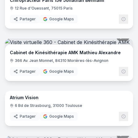
Chiropracteur Paris 15e Jonathan Benhaïm
12 Rue d'Ouessant, 75015 Paris
Partager
Google Maps
8
pano
Cabinet de Kinésithérapie AMK Mathieu Alexandre
366 Av. Jean Monnet, 84310 Morières-lès-Avignon
Partager
Google Maps
23
pano
Atrium Vision
6 Bd de Strasbourg, 31000 Toulouse
Partager
Google Maps
6
pano