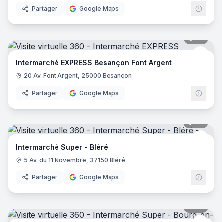
Partager
Google Maps
35
pano
Inter
Intermarché EXPRESS Besançon Font Argent
20 Av. Font Argent, 25000 Besançon
Partager
Google Maps
47
pano
Inter
Intermarché Super - Bléré
5 Av. du 11 Novembre, 37150 Bléré
Partager
Google Maps
38
pano