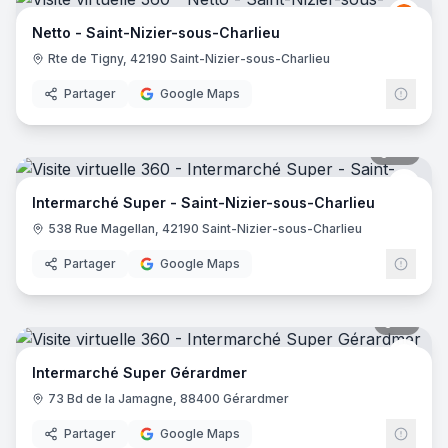
Netto
N
Netto - Saint-Nizier-sous-Charlieu
Rte de Tigny, 42190 Saint-Nizier-sous-Charlieu
Partager
Google Maps
44
pano
Inter
Intermarché Super - Saint-Nizier-sous-Charlieu
538 Rue Magellan, 42190 Saint-Nizier-sous-Charlieu
Partager
Google Maps
51
pano
Inter
Intermarché Super Gérardmer
73 Bd de la Jamagne, 88400 Gérardmer
Partager
Google Maps