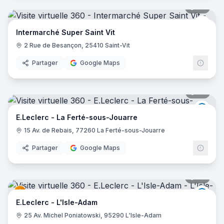
38
pano
Inter
Intermarché Super Saint Vit
2 Rue de Besançon, 25410 Saint-Vit
Partager
Google Maps
54
pano
E.Lec
E.Leclerc - La Ferté-sous-Jouarre
15 Av. de Rebais, 77260 La Ferté-sous-Jouarre
Partager
Google Maps
38
pano
E.Lec
E.Leclerc - L'Isle-Adam
25 Av. Michel Poniatowski, 95290 L'Isle-Adam