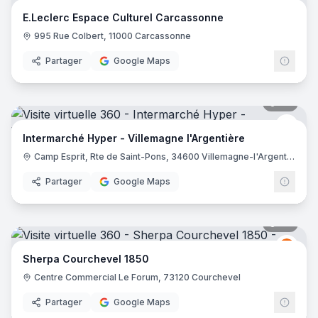
E.Lec
E.Leclerc Espace Culturel Carcassonne
995 Rue Colbert, 11000 Carcassonne
Partager
Google Maps
37
pano
Inter
Intermarché Hyper - Villemagne l'Argentière
Camp Esprit, Rte de Saint-Pons, 34600 Villemagne-l'Argentière
Partager
Google Maps
29
pano
Sher
S
Sherpa Courchevel 1850
Centre Commercial Le Forum, 73120 Courchevel
Partager
Google Maps