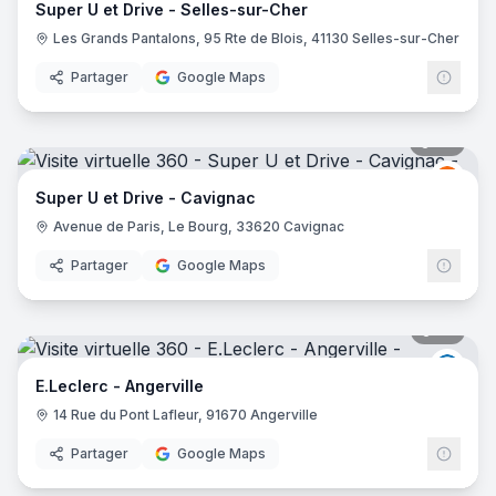
Super U et Drive - Selles-sur-Cher
Les Grands Pantalons, 95 Rte de Blois, 41130 Selles-sur-Cher
Partager
Google Maps
46
pano
Grou
GU
Super U et Drive - Cavignac
Avenue de Paris, Le Bourg, 33620 Cavignac
Partager
Google Maps
45
pano
E.Lec
E.Leclerc - Angerville
14 Rue du Pont Lafleur, 91670 Angerville
Partager
Google Maps