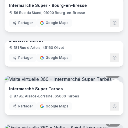
Inter
Intermarché Super - Bourg-en-Bresse
56 Rue du Stand, 01000 Bourg-en-Bresse
Partager
Google Maps
46
pano
E.Leclerc OLIVET
181 Rue d'Artois, 45160 Olivet
E.Lec
Partager
Google Maps
43
pano
Inter
Intermarché Super Tarbes
87 Av. Alsace-Lorraine, 65000 Tarbes
Partager
Google Maps
24
pano