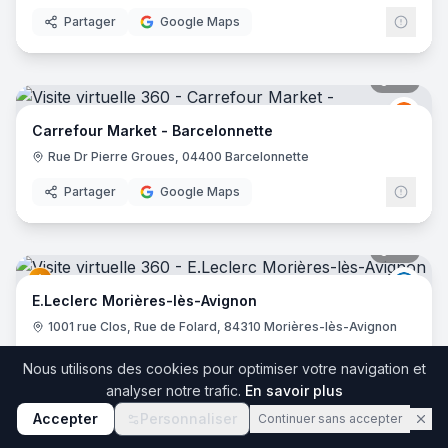
Partager
Google Maps
36
pano
Carre
C
Carrefour Market - Barcelonnette
Rue Dr Pierre Groues, 04400 Barcelonnette
Partager
Google Maps
83
pano
E.Lec
E.Leclerc Morières-lès-Avignon
1001 rue Clos, Rue de Folard, 84310 Morières-lès-Avignon
Partager
Google Maps
Nous utilisons des cookies pour optimiser votre navigation et
analyser notre trafic.
En savoir plus
17
pano
Accepter
Personnaliser
Continuer sans accepter
U Express Sénas