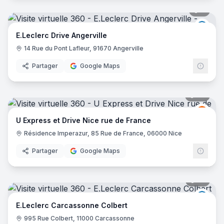
8
pano
E.Lec
E.Leclerc Drive Angerville
14 Rue du Pont Lafleur, 91670 Angerville
Partager
Google Maps
27
pano
Grou
GU
U Express et Drive Nice rue de France
Résidence Imperazur, 85 Rue de France, 06000 Nice
Partager
Google Maps
56
pano
E.Lec
E.Leclerc Carcassonne Colbert
995 Rue Colbert, 11000 Carcassonne