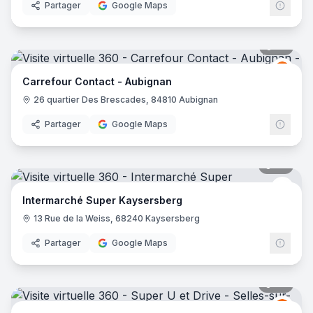
Partager
Google Maps
25
pano
Carre
C
Carrefour Contact - Aubignan
26 quartier Des Brescades, 84810 Aubignan
Partager
Google Maps
29
pano
Inter
Intermarché Super Kaysersberg
13 Rue de la Weiss, 68240 Kaysersberg
Partager
Google Maps
37
pano
Grou
GU