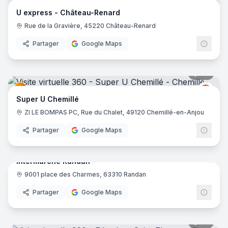
Grou
GU
U express - Château-Renard
Rue de la Gravière, 45220 Château-Renard
Partager
Google Maps
26
pano
Grou
GU
Super U Chemillé
ZI LE BOMPAS PC, Rue du Chalet, 49120 Chemillé-en-Anjou
Partager
Google Maps
39
pano
Intermarché Randan
9001 place des Charmes, 63310 Randan
Inter
Partager
Google Maps
23
pano