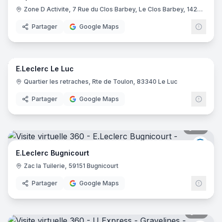
Zone D Activite, 7 Rue du Clos Barbey, Le Clos Barbey, 14280 Saint-Contest
Partager
Google Maps
54
pano
E.Leclerc Le Luc
E.Lec
Quartier les retraches, Rte de Toulon, 83340 Le Luc
Partager
Google Maps
20
pano
E.Lec
E.Leclerc Bugnicourt
Zac la Tuilerie, 59151 Bugnicourt
Partager
Google Maps
21
pano