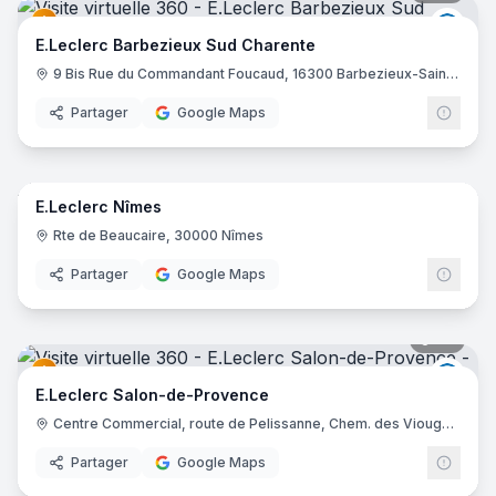
E.Lec
E.Leclerc Barbezieux Sud Charente
9 Bis Rue du Commandant Foucaud, 16300 Barbezieux-Saint-Hilaire
Partager
Google Maps
44
pano
E.Leclerc Nîmes
E.Lec
Rte de Beaucaire, 30000 Nîmes
Partager
Google Maps
47
pano
E.Lec
E.Leclerc Salon-de-Provence
Centre Commercial, route de Pelissanne, Chem. des Viougues, 13300 Salon-de-Provence
Partager
Google Maps