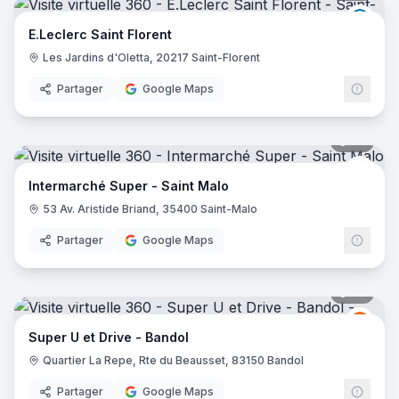
E.Lec
E.Leclerc Saint Florent
Les Jardins d'Oletta, 20217 Saint-Florent
Partager
Google Maps
35
pano
Inter
Intermarché Super - Saint Malo
53 Av. Aristide Briand, 35400 Saint-Malo
Partager
Google Maps
35
pano
Grou
GU
Super U et Drive - Bandol
Quartier La Repe, Rte du Beausset, 83150 Bandol
Partager
Google Maps