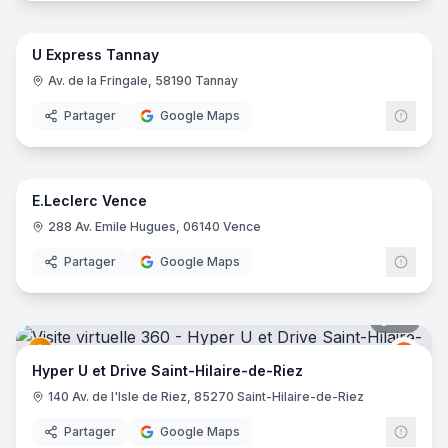
34
pano
U Express Tannay
Grou
GU
Av. de la Fringale, 58190 Tannay
Partager
Google Maps
38
pano
E.Leclerc Vence
E.Lec
288 Av. Emile Hugues, 06140 Vence
Partager
Google Maps
96
pano
Grou
GU
Hyper U et Drive Saint-Hilaire-de-Riez
140 Av. de l'Isle de Riez, 85270 Saint-Hilaire-de-Riez
Partager
Google Maps