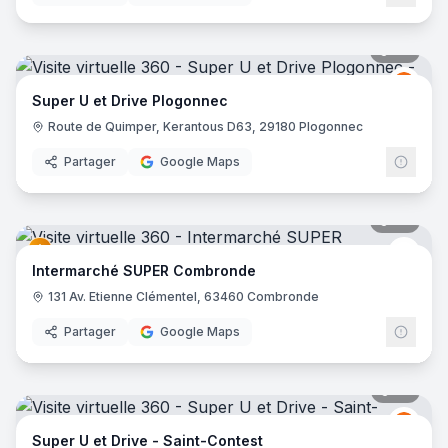
49
pano
Grou
GU
Super U et Drive Plogonnec
Route de Quimper, Kerantous D63, 29180 Plogonnec
Partager
Google Maps
40
pano
Inter
Intermarché SUPER Combronde
131 Av. Etienne Clémentel, 63460 Combronde
Partager
Google Maps
35
pano
Grou
GU
Super U et Drive - Saint-Contest