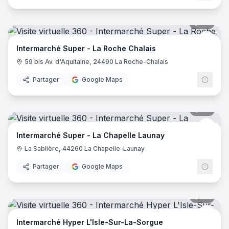
39
pano
Inter
Intermarché Super - La Roche Chalais
59 bis Av. d'Aquitaine, 24490 La Roche-Chalais
Partager
Google Maps
35
pano
Inter
Intermarché Super - La Chapelle Launay
La Sablière, 44260 La Chapelle-Launay
Partager
Google Maps
58
pano
Inter
Intermarché Hyper L'Isle-Sur-La-Sorgue