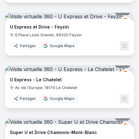
27
pano
Grou
GU
U Express et Drive - Feyzin
6 Place Louis Grenier, 69320 Feyzin
Partager
Google Maps
29
pano
Grou
GU
U Express - Le Chatelet
Av. de l'Europe, 18170 Le Chatelet
Partager
Google Maps
27
pano
Grou
GU
Super U et Drive Chamonix-Mont-Blanc