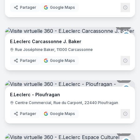
Partager
Google Maps
64
pano
E.Lec
E.Leclerc Carcassonne J. Baker
Rue Joséphine Baker, 11000 Carcassonne
Partager
Google Maps
17
pano
E.Lec
E.Leclerc - Ploufragan
Centre Commercial, Rue du Carpont, 22440 Ploufragan
Partager
Google Maps
21
pano