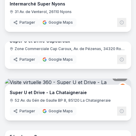
Intermarché Super Nyons
31 Av. de Venterol, 26110 Nyons
Partager
Google Maps
40
pano
Super U et Drive Capcaroux
Zone Commerciale Cap Caroux, Av. de Pézenas, 34320 Roujan
Grou
Partager
Google Maps
77
pano
Grou
GU
Super U et Drive - La Chataigneraie
52 Av. du Gén de Gaulle BP 8, 85120 La Chataigneraie
Partager
Google Maps
41
pano