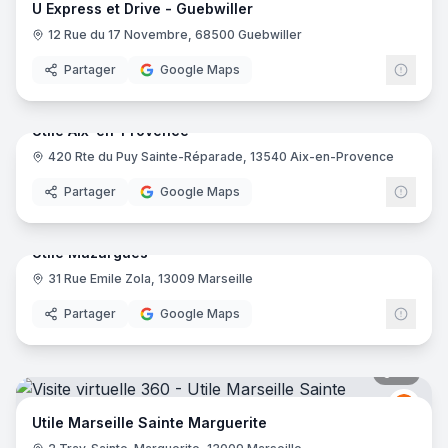
U Express et Drive - Guebwiller
12 Rue du 17 Novembre, 68500 Guebwiller
Partager
Google Maps
17
pano
Utile Aix-en-Provence
420 Rte du Puy Sainte-Réparade, 13540 Aix-en-Provence
Grou
Partager
Google Maps
17
pano
Utile Mazargues
31 Rue Emile Zola, 13009 Marseille
Grou
Partager
Google Maps
17
pano
Grou
GU
Utile Marseille Sainte Marguerite