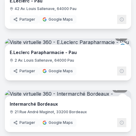
E.Leclerc - Pau
E.Lec
42 Av. Louis Sallenave, 64000 Pau
Partager
Google Maps
5
pano
E.Lec
E.Leclerc Parapharmacie - Pau
2 Av. Louis Sallenave, 64000 Pau
Partager
Google Maps
34
pano
Inter
Intermarché Bordeaux
21 Rue André Maginot, 33200 Bordeaux
Partager
Google Maps