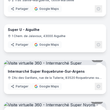
2 Trav. Sainte-Marguerite, 13009 Marseille
Partager
Google Maps
41
pano
Super U - Aiguilhe
Supe
SU
1 Chem. de Jalavoux, 43000 Aiguilhe
Partager
Google Maps
21
pano
Inter
Intermarché Super Roquebrune-Sur-Argens
ZAc des Garillans, rue de la Tuilerie, 83520 Roquebrune-sur-Argens
Partager
Google Maps
20
pano
Inter