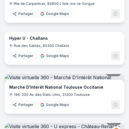
Rte de Carpentras, 84800 L'Isle-sur-la-Sorgue
Partager
Google Maps
59
pano
Hyper U - Challans
Rue des Sables, 85300 Challans
Partager
Google Maps
112
pano
Marché D'Intérêt National Toulouse Occitanie
146-200 Av. des États-Unis, 31200 Toulouse
Partager
Google Maps
28
pano