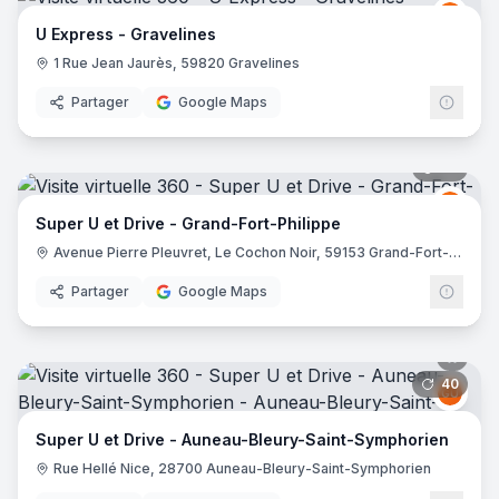
Grou
GU
U Express - Gravelines
1 Rue Jean Jaurès, 59820 Gravelines
Partager
Google Maps
36
pano
Grou
GU
Super U et Drive - Grand-Fort-Philippe
Avenue Pierre Pleuvret, Le Cochon Noir, 59153 Grand-Fort-Philippe
Partager
Google Maps
40
pano
Grou
GU
Super U et Drive - Auneau-Bleury-Saint-Symphorien
Rue Hellé Nice, 28700 Auneau-Bleury-Saint-Symphorien