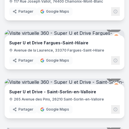
117 Rue Joseph Vallot, 74400 Chamonix-Mont-Blanc
Partager
Google Maps
32
pano
Grou
GU
Super U et Drive Fargues-Saint-Hilaire
Avenue de la Laurence, 33370 Fargues-Saint-Hilaire
Partager
Google Maps
39
pano
Grou
GU
Super U et Drive - Saint-Sorlin-en-Valloire
265 Avenue des Pins, 26210 Saint-Sorlin-en-Valloire
Partager
Google Maps
70
pano