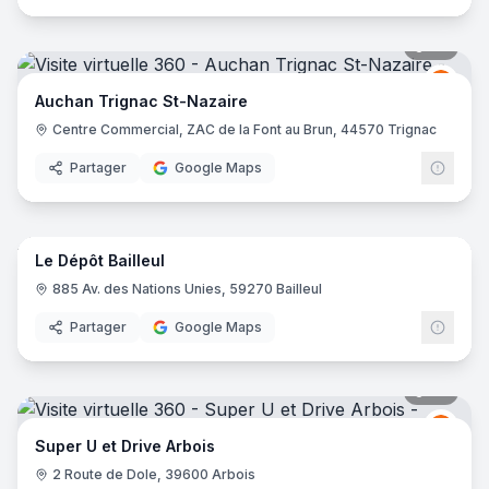
67
pano
Auch
A
Auchan Trignac St-Nazaire
Centre Commercial, ZAC de la Font au Brun, 44570 Trignac
Partager
Google Maps
48
pano
Le Dépôt Bailleul
885 Av. des Nations Unies, 59270 Bailleul
Partager
Google Maps
29
pano
Grou
GU
Super U et Drive Arbois
2 Route de Dole, 39600 Arbois