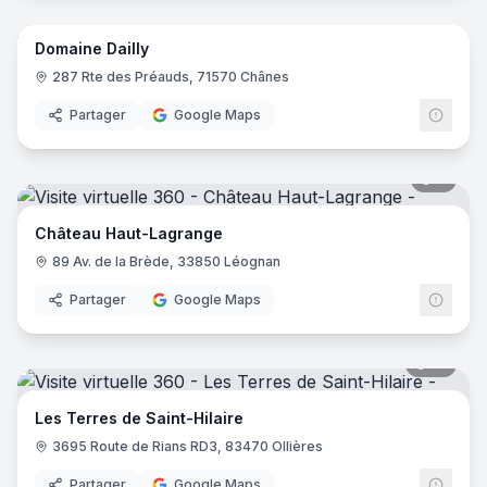
Domaine Dailly
287 Rte des Préauds, 71570 Chânes
Partager
Google Maps
7
pano
Château Haut-Lagrange
89 Av. de la Brède, 33850 Léognan
Partager
Google Maps
17
pano
Les Terres de Saint-Hilaire
3695 Route de Rians RD3, 83470 Ollières
Partager
Google Maps