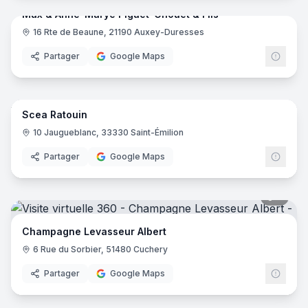
Max & Anne-Marye Piguet-Chouet & Fils
16 Rte de Beaune, 21190 Auxey-Duresses
Partager
Google Maps
20
pano
Scea Ratouin
10 Jaugueblanc, 33330 Saint-Émilion
Partager
Google Maps
5
pano
Champagne Levasseur Albert
6 Rue du Sorbier, 51480 Cuchery
Partager
Google Maps