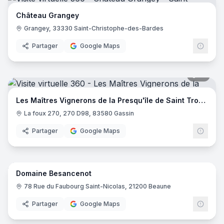
Château Grangey
Grangey, 33330 Saint-Christophe-des-Bardes
Partager
Google Maps
15
pano
Les Maîtres Vignerons de la Presqu'île de Saint Tropez
La foux 270, 270 D98, 83580 Gassin
Partager
Google Maps
9
pano
Domaine Besancenot
78 Rue du Faubourg Saint-Nicolas, 21200 Beaune
Partager
Google Maps
9
pano