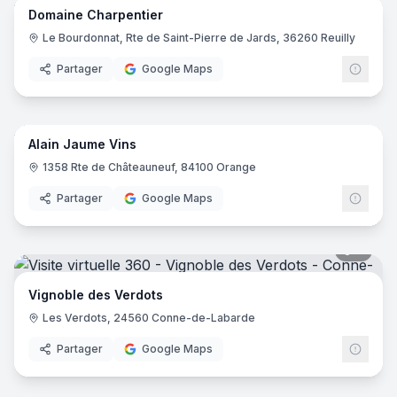
Domaine Charpentier
Le Bourdonnat, Rte de Saint-Pierre de Jards, 36260 Reuilly
Partager
Google Maps
8
pano
Alain Jaume Vins
1358 Rte de Châteauneuf, 84100 Orange
Partager
Google Maps
8
pano
Vignoble des Verdots
Les Verdots, 24560 Conne-de-Labarde
Partager
Google Maps
7
pano