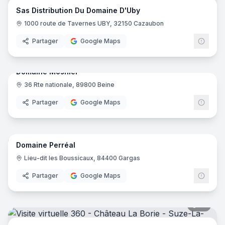
Sas Distribution Du Domaine D'Uby
1000 route de Tavernes UBY, 32150 Cazaubon
Partager
Google Maps
7
pano
Domaine Mosnier
36 Rte nationale, 89800 Beine
Partager
Google Maps
13
pano
Domaine Perréal
Lieu-dit les Boussicaux, 84400 Gargas
Partager
Google Maps
10
pano