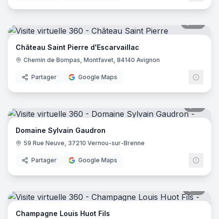
30
pano
Château Saint Pierre d'Escarvaillac
Chemin de Bompas, Montfavet, 84140 Avignon
Partager
Google Maps
11
pano
Domaine Sylvain Gaudron
59 Rue Neuve, 37210 Vernou-sur-Brenne
Partager
Google Maps
15
pano
Champagne Louis Huot Fils