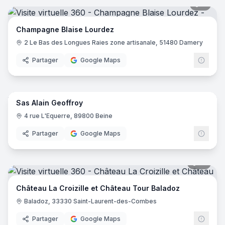
7
pano
Champagne Blaise Lourdez
2 Le Bas des Longues Raies zone artisanale, 51480 Damery
Partager
Google Maps
18
pano
Sas Alain Geoffroy
4 rue L'Equerre, 89800 Beine
Partager
Google Maps
17
pano
Château La Croizille et Château Tour Baladoz
Baladoz, 33330 Saint-Laurent-des-Combes
Partager
Google Maps