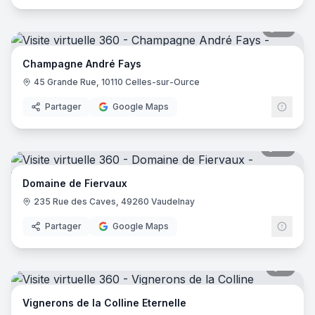
14
pano
Champagne André Fays
45 Grande Rue, 10110 Celles-sur-Ource
Partager
Google Maps
25
pano
Domaine de Fiervaux
235 Rue des Caves, 49260 Vaudelnay
Partager
Google Maps
7
pano
Vignerons de la Colline Eternelle