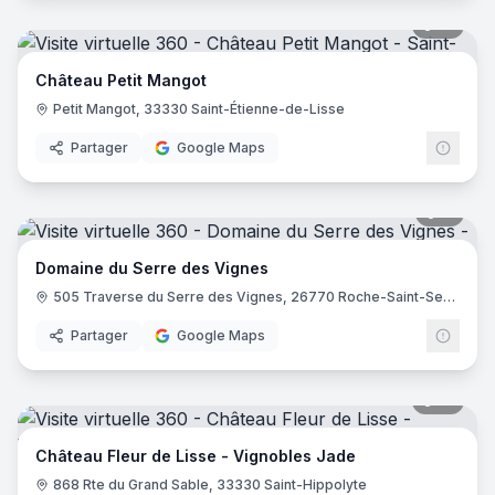
16
pano
Château Petit Mangot
Petit Mangot, 33330 Saint-Étienne-de-Lisse
Partager
Google Maps
11
pano
Domaine du Serre des Vignes
505 Traverse du Serre des Vignes, 26770 Roche-Saint-Secret-Béconne
Partager
Google Maps
16
pano
Château Fleur de Lisse - Vignobles Jade
868 Rte du Grand Sable, 33330 Saint-Hippolyte