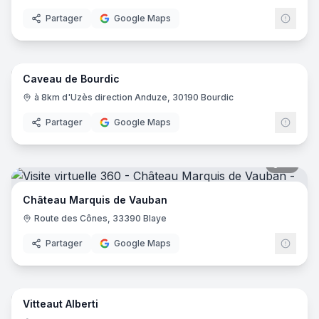
Partager
Google Maps
14
pano
Caveau de Bourdic
à 8km d'Uzès direction Anduze, 30190 Bourdic
Partager
Google Maps
17
pano
Château Marquis de Vauban
Route des Cônes, 33390 Blaye
Partager
Google Maps
10
pano
Vitteaut Alberti