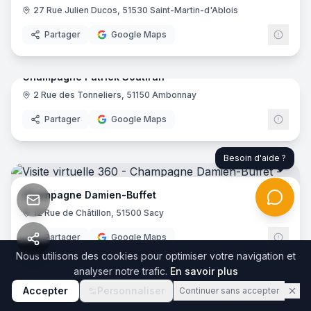
27 Rue Julien Ducos, 51530 Saint-Martin-d'Ablois
Partager
Google Maps
8
pano
Champagne Patrick Soutiran
2 Rue des Tonneliers, 51150 Ambonnay
Partager
Google Maps
Besoin d'aide ?
8
pano
Champagne Damien-Buffet
12 Rue de Châtillon, 51500 Sacy
Partager
Google Maps
Nous utilisons des cookies pour optimiser votre navigation et
analyser notre trafic.
En savoir plus
15
pano
Accepter
Personnaliser
Continuer sans accepter