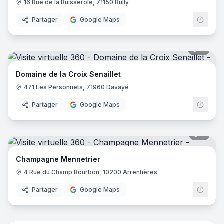
16 Rue de la Buisserole, 71150 Rully
Partager
Google Maps
11
pano
Domaine de la Croix Senaillet
471 Les Personnets, 71960 Davayé
Partager
Google Maps
7
pano
Champagne Mennetrier
4 Rue du Champ Bourbon, 10200 Arrentières
Partager
Google Maps
7
pano