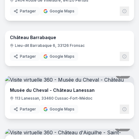
2404 Route de Villelaure, 84120 Pertuis
Partager
Google Maps
9
pano
Château Barrabaque
Lieu-dit Barrabaque 6, 33126 Fronsac
Partager
Google Maps
17
pano
Musée du Cheval - Château Lanessan
113 Lanessan, 33460 Cussac-Fort-Médoc
Partager
Google Maps
37
pano