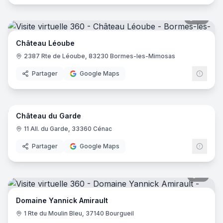
38
pano
Château Léoube
2387 Rte de Léoube, 83230 Bormes-les-Mimosas
Partager
Google Maps
15
pano
Château du Garde
11 All. du Garde, 33360 Cénac
Partager
Google Maps
11
pano
Domaine Yannick Amirault
1 Rte du Moulin Bleu, 37140 Bourgueil