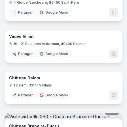
4 Rte de Nanchevre, 89450 Saint-Père
Partager
Google Maps
9
pano
Veuve Amiot
19 - 21 Rue Jean Ackerman, 49400 Saumur
Partager
Google Maps
35
pano
Château Dalem
1 Dalem, 33141 Saillans
Partager
Google Maps
28
pano
Château Branaire-Ducru