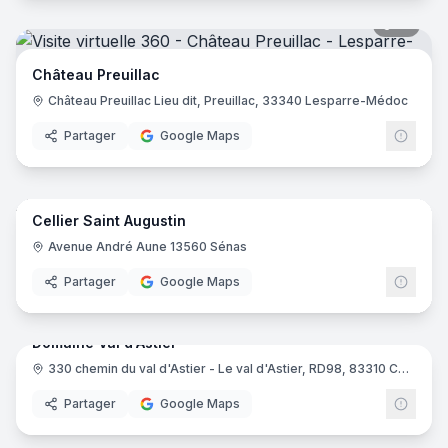
12
pano
Château Preuillac
Château Preuillac Lieu dit, Preuillac, 33340 Lesparre-Médoc
Partager
Google Maps
10
pano
Cellier Saint Augustin
Avenue André Aune 13560 Sénas
Partager
Google Maps
8
pano
Domaine Val d'Astier
330 chemin du val d'Astier - Le val d'Astier, RD98, 83310 Cogolin
Partager
Google Maps
10
pano