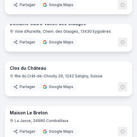
Partager
Google Maps
9
pano
Domaine ODDO Vallon des Glauges
Voie d’Aureille, Chem. des Glauges, 13430 Eyguières
Partager
Google Maps
14
pano
Clos du Château
Rte du Crêt-de-Choully 29, 1242 Satigny, Suisse
Partager
Google Maps
23
pano
Maison Le Breton
La Jasse, 34980 Combaillaux
Partager
Google Maps