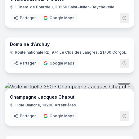
1 Chem. de Bourdieu, 33250 Saint-Julien-Beychevelle
Partager
Google Maps
21
pano
Domaine d'Ardhuy
Route nationale RD, 974 Le Clos des Langres, 21700 Corgoloin
Partager
Google Maps
7
pano
Champagne Jacques Chaput
1 Rue Blanche, 10200 Arrentières
Partager
Google Maps
39
pano