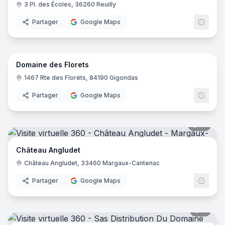
3 Pl. des Écoles, 36260 Reuilly
Partager
Google Maps
12
pano
Domaine des Florets
1467 Rte des Florëts, 84190 Gigondas
Partager
Google Maps
15
pano
Château Angludet
Château Angludet, 33460 Margaux-Cantenac
Partager
Google Maps
8
pano