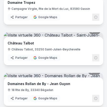
Domaine Tropez
Campagne Virgile, Rte de la Mort du Luc, 83580 Gassin
Partager
Google Maps
13
pano
Château Talbot
Château Talbot, 33250 Saint-Julien-Beychevelle
Partager
Google Maps
30
pano
Domaines Rollan de By - Jean Guyon
18 Rte de By, 33340 Bégadan
Partager
Google Maps