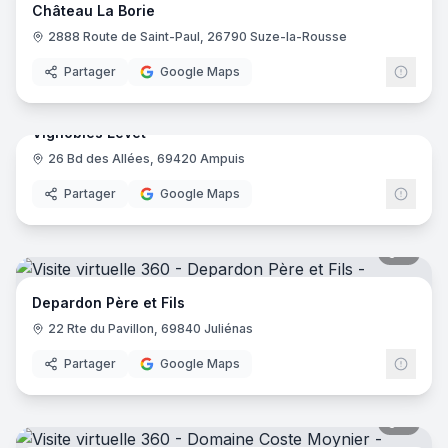
Château La Borie
2888 Route de Saint-Paul, 26790 Suze-la-Rousse
Partager
Google Maps
6
pano
Vignobles Levet
26 Bd des Allées, 69420 Ampuis
Partager
Google Maps
6
pano
Depardon Père et Fils
22 Rte du Pavillon, 69840 Juliénas
Partager
Google Maps
7
pano