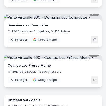
9
pano
Domaine des Conquêtes
220 Chem. des Conquêtes, 34150 Aniane
Partager
Google Maps
15
pano
Cognac Les Frères Moine
1 Rue de la Boucle, 16200 Chassors
Partager
Google Maps
22
pano
Château Val Joanis