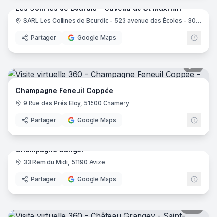
Les Collines de Bourdic - Caveau de St Maximin
SARL Les Collines de Bourdic - 523 avenue des Écoles - 30190 Bourdic
Partager
Google Maps
8
pano
Champagne Feneuil Coppée
9 Rue des Prés Eloy, 51500 Chamery
Partager
Google Maps
18
pano
Champagne Sanger
33 Rem du Midi, 51190 Avize
Partager
Google Maps
10
pano