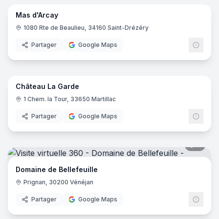
Mas d'Arcay
1080 Rte de Beaulieu, 34160 Saint-Drézéry
Partager
Google Maps
18
pano
Château La Garde
1 Chem. la Tour, 33650 Martillac
Partager
Google Maps
9
pano
Domaine de Bellefeuille
Prignan, 30200 Vénéjan
Partager
Google Maps
8
pano