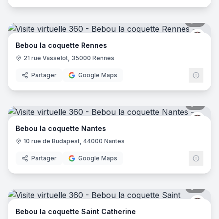
7
pano
Bébou
Bebou la coquette Rennes
21 rue Vasselot, 35000 Rennes
Partager
Google Maps
5
pano
Bébou
Bebou la coquette Nantes
10 rue de Budapest, 44000 Nantes
Partager
Google Maps
5
pano
Bébou
Bebou la coquette Saint Catherine