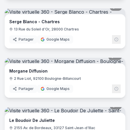
8
pano
Serge Blanco - Chartres
13 Rue du Soleil d'Or, 28000 Chartres
Partager
Google Maps
12
pano
Morgane Diffusion
2 Rue Liot, 92100 Boulogne-Billancourt
Partager
Google Maps
8
pano
Le Boudoir De Juliette
2155 Av. de Bordeaux, 33127 Saint-Jean-d'Illac