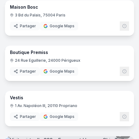
Maison Bosc
3 Bd du Palais, 75004 Paris
Partager
Google Maps
7
pano
Boutique Premiss
24 Rue Eguillerie, 24000 Périgueux
Partager
Google Maps
10
pano
Vestis
1 Av. Napoléon III, 20110 Propriano
Partager
Google Maps
12
pano