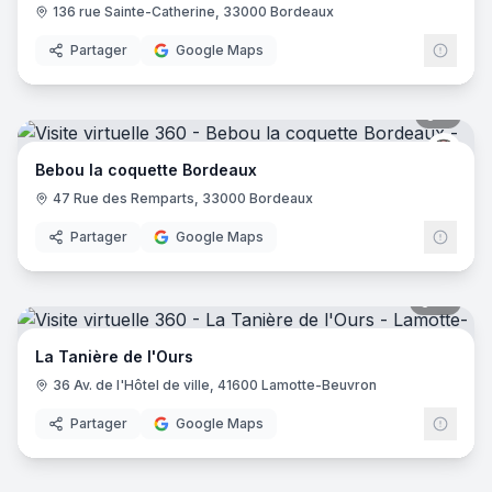
136 rue Sainte-Catherine, 33000 Bordeaux
Partager
Google Maps
6
pano
Bébou
Bebou la coquette Bordeaux
47 Rue des Remparts, 33000 Bordeaux
Partager
Google Maps
13
pano
La Tanière de l'Ours
36 Av. de l'Hôtel de ville, 41600 Lamotte-Beuvron
Partager
Google Maps
10
pano