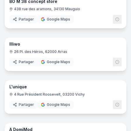
BÔ M 38 concept store
438 rue des aramons, 34130 Mauguio
Partager
Google Maps
8
pano
Illiwo
26 Pl. des Héros, 62000 Arras
Partager
Google Maps
10
pano
L'unique
4 Rue Président Roosevelt, 03200 Vichy
Partager
Google Maps
9
pano
A DomiMod