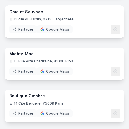
Chic et Sauvage
11 Rue du Jardin, 07110 Largentière
Partager
Google Maps
7
pano
Mighty-Moe
15 Rue Prte Chartraine, 41000 Blois
Partager
Google Maps
8
pano
Boutique Cinabre
14 Cité Bergère, 75009 Paris
Partager
Google Maps
11
pano