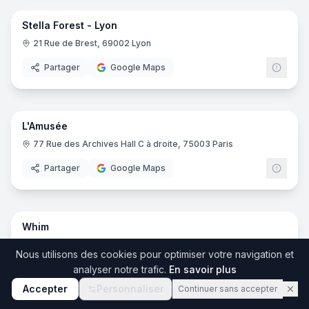
Stella Forest - Lyon
21 Rue de Brest, 69002 Lyon
Partager
Google Maps
7
pano
L'Amusée
77 Rue des Archives Hall C à droite, 75003 Paris
Partager
Google Maps
8
pano
Whim
4 Rue René Roeckel, 92340 Bourg-la-Reine
Nous utilisons des cookies pour optimiser votre navigation et
Partager
analyser notre trafic.
Google Maps
En savoir plus
Accepter
Personnaliser
Continuer sans accepter
8
pano