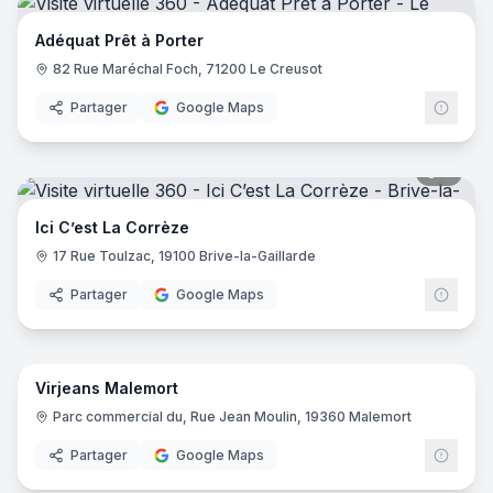
Adéquat Prêt à Porter
82 Rue Maréchal Foch, 71200 Le Creusot
Partager
Google Maps
6
pano
Ici C’est La Corrèze
17 Rue Toulzac, 19100 Brive-la-Gaillarde
Partager
Google Maps
16
pano
Virjeans Malemort
Parc commercial du, Rue Jean Moulin, 19360 Malemort
Partager
Google Maps