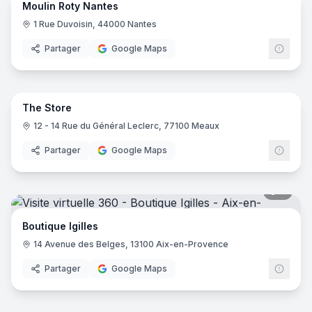
Moulin Roty Nantes
Mouli
MR
1 Rue Duvoisin, 44000 Nantes
Partager
Google Maps
13
pano
The Store
12 - 14 Rue du Général Leclerc, 77100 Meaux
Partager
Google Maps
7
pano
Boutique Igilles
14 Avenue des Belges, 13100 Aix-en-Provence
Partager
Google Maps
8
pano