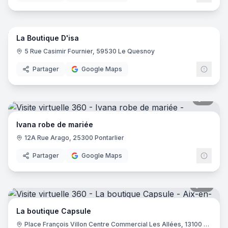
5
pano
La Boutique D'isa
5 Rue Casimir Fournier, 59530 Le Quesnoy
Partager
Google Maps
7
pano
Ivana robe de mariée
12A Rue Arago, 25300 Pontarlier
Partager
Google Maps
13
pano
La boutique Capsule
Place François Villon Centre Commercial Les Allées, 13100 Aix-en-Provence