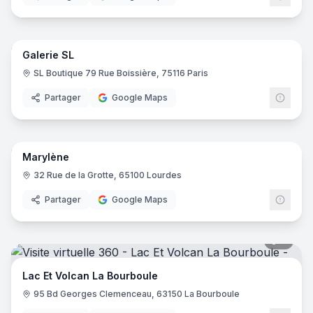
8
pano
Galerie SL
SL Boutique 79 Rue Boissière, 75116 Paris
Partager
Google Maps
9
pano
Marylène
32 Rue de la Grotte, 65100 Lourdes
Partager
Google Maps
8
pano
Lac Et Volcan La Bourboule
95 Bd Georges Clemenceau, 63150 La Bourboule