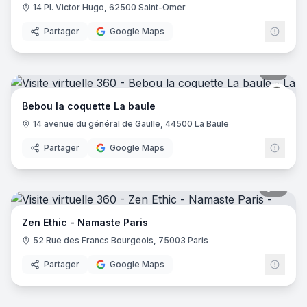
14 Pl. Victor Hugo, 62500 Saint-Omer
Partager
Google Maps
6
pano
Bébou
Bebou la coquette La baule
14 avenue du général de Gaulle, 44500 La Baule
Partager
Google Maps
7
pano
Zen Ethic - Namaste Paris
52 Rue des Francs Bourgeois, 75003 Paris
Partager
Google Maps
5
pano