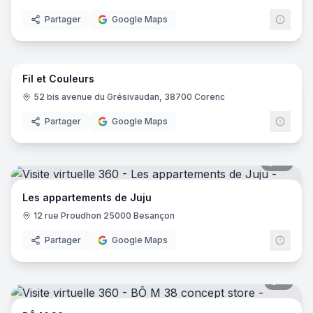
Partager
Google Maps
11
pano
Fil et Couleurs
52 bis avenue du Grésivaudan, 38700 Corenc
Partager
Google Maps
16
pano
Les appartements de Juju
12 rue Proudhon 25000 Besançon
Partager
Google Maps
8
pano