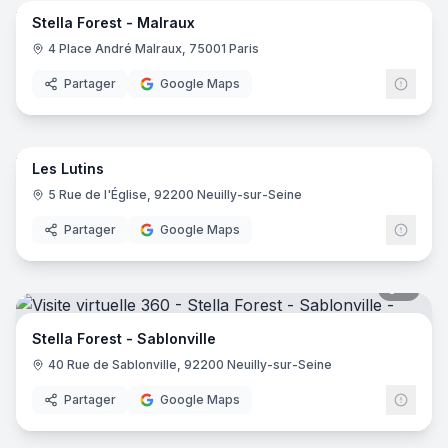
Stella Forest - Malraux
4 Place André Malraux, 75001 Paris
Partager
Google Maps
7
pano
Les Lutins
5 Rue de l'Église, 92200 Neuilly-sur-Seine
Partager
Google Maps
8
pano
Stella Forest - Sablonville
40 Rue de Sablonville, 92200 Neuilly-sur-Seine
Partager
Google Maps
8
pano