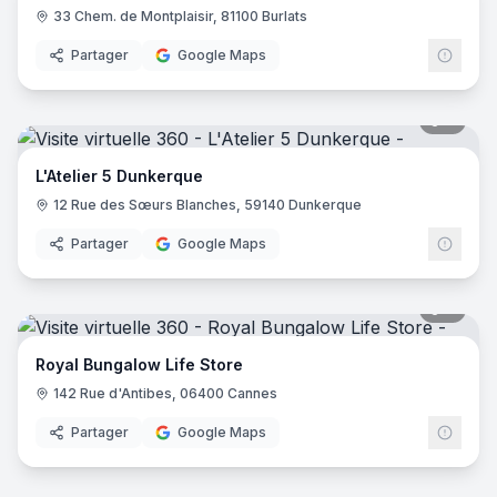
Boutique Premiss
- Périgueux
33 Chem. de Montplaisir, 81100 Burlats
Vestis
- Propriano
Partager
Google Maps
Femme et Homme Chic Tailleur
- Arcachon
Bebou la coquette Saint Emilion
- Saint Emilion
Boutique Pour L
- Agde
6
pano
Le Civette
- Paris
Maison Clothes
- Montpellier
L'Atelier 5 Dunkerque
Atelier Coqlico - Paris
- Paris
12 Rue des Sœurs Blanches, 59140 Dunkerque
Chic et Sauvage
- Largentière
Partager
Google Maps
Mighty-Moe
- Blois
Boutique Cinabre
- Paris
Erik Schaix
- Paris
7
pano
Picture Store La Rochelle
- La Rochelle
Bebou la coquette Les Sables D 'olonne
- Les Sables-d'Ol
Royal Bungalow Life Store
Bebou la coquette Rennes
- Rennes
142 Rue d'Antibes, 06400 Cannes
Bebou la coquette Nantes
- Nantes
Partager
Google Maps
Bebou la coquette Saint Catherine
- Bordeaux
Bebou la coquette Bordeaux
- Bordeaux