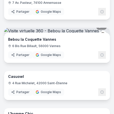
7 Av. Pasteur, 74100 Annemasse
Partager
Google Maps
6
pano
Bébou
Bebou la Coquette Vannes
6 Bis Rue Billault, 56000 Vannes
Partager
Google Maps
10
pano
Casuowl
4 Rue Michelet, 42000 Saint-Étienne
Partager
Google Maps
17
pano
L'homme Chic