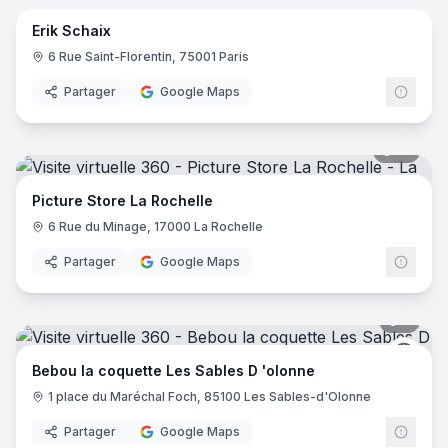
Erik Schaix
6 Rue Saint-Florentin, 75001 Paris
Partager
Google Maps
12
pano
Picture Store La Rochelle
6 Rue du Minage, 17000 La Rochelle
Partager
Google Maps
5
pano
Bébou
Bebou la coquette Les Sables D 'olonne
1 place du Maréchal Foch, 85100 Les Sables-d'Olonne
Partager
Google Maps