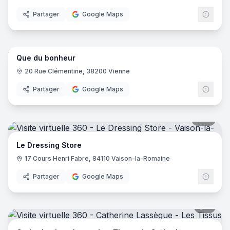
Partager
Google Maps
9
pano
Que du bonheur
20 Rue Clémentine, 38200 Vienne
Partager
Google Maps
12
pano
Le Dressing Store
17 Cours Henri Fabre, 84110 Vaison-la-Romaine
Partager
Google Maps
7
pano