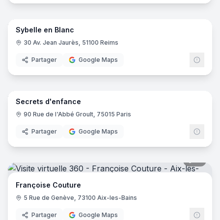
8
pano
Sybelle en Blanc
30 Av. Jean Jaurès, 51100 Reims
Partager
Google Maps
5
pano
Secrets d'enfance
90 Rue de l'Abbé Groult, 75015 Paris
Partager
Google Maps
14
pano
Françoise Couture
5 Rue de Genève, 73100 Aix-les-Bains
Partager
Google Maps