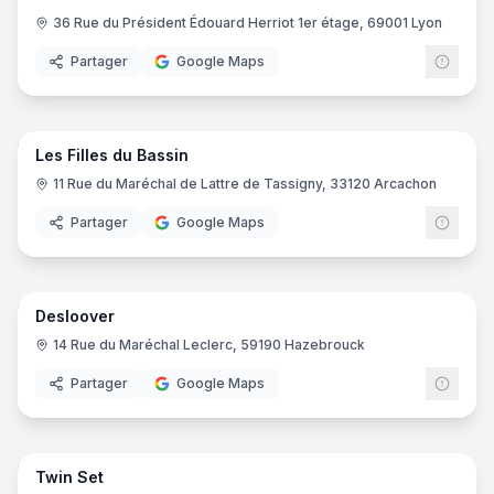
36 Rue du Président Édouard Herriot 1er étage, 69001 Lyon
Partager
Google Maps
7
pano
Les Filles du Bassin
11 Rue du Maréchal de Lattre de Tassigny, 33120 Arcachon
Partager
Google Maps
10
pano
Desloover
14 Rue du Maréchal Leclerc, 59190 Hazebrouck
Partager
Google Maps
7
pano
Twin Set