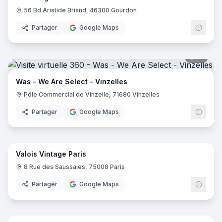
56 Bd Aristide Briand, 46300 Gourdon
Partager
Google Maps
19
pano
Was - We Are Select - Vinzelles
Pôle Commercial de Vinzelle, 71680 Vinzelles
Partager
Google Maps
7
pano
Valois Vintage Paris
8 Rue des Saussaies, 75008 Paris
Partager
Google Maps
10
pano