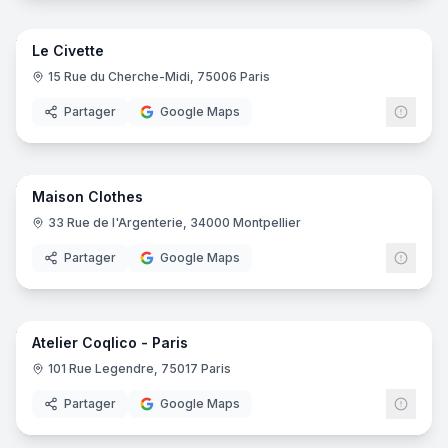
8
pano
Le Civette
15 Rue du Cherche-Midi, 75006 Paris
Partager
Google Maps
6
pano
Maison Clothes
33 Rue de l'Argenterie, 34000 Montpellier
Partager
Google Maps
7
pano
Atelier Coqlico - Paris
101 Rue Legendre, 75017 Paris
Partager
Google Maps
11
pano