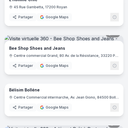
45 Rue Gambetta, 17200 Royan
Partager
Google Maps
20
pano
Bee Shop Shoes and Jeans
Centre commercial Grand, 80 Av. de la Résistance, 33220 Pineuilh
Partager
Google Maps
8
pano
Bélisim Bolléne
Centre Commercial intermarche, Av. Jean Giono, 84500 Bollène
Partager
Google Maps
8
pano