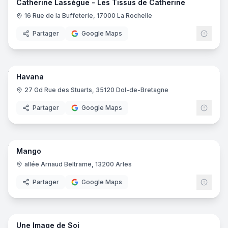
Catherine Lassègue - Les Tissus de Catherine
16 Rue de la Buffeterie, 17000 La Rochelle
Partager
Google Maps
7
pano
Havana
27 Gd Rue des Stuarts, 35120 Dol-de-Bretagne
Partager
Google Maps
15
pano
Mango
Mang
M
allée Arnaud Beltrame, 13200 Arles
Partager
Google Maps
10
pano
Une Image de Soi