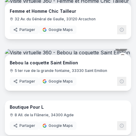
Femme et Homme Chic Tailleur
32 Av. du Général de Gaulle, 33120 Arcachon
Partager
Google Maps
5
pano
Bébou
Bebou la coquette Saint Emilion
5 ter rue de la grande fontaine, 33330 Saint Emilion
Partager
Google Maps
8
pano
Boutique Pour L
8 All. de la Flânerie, 34300 Agde
Partager
Google Maps