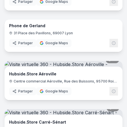
Partager
Google Maps
6
pano
Phone de Gerland
31 Place des Pavillons, 69007 Lyon
Partager
Google Maps
10
pano
Hubside.Store Aéroville
Centre commercial Aéroville, Rue des Buissons, 95700 Roissy-en-France
Partager
Google Maps
11
pano
Hubside.Store Carré-Sénart