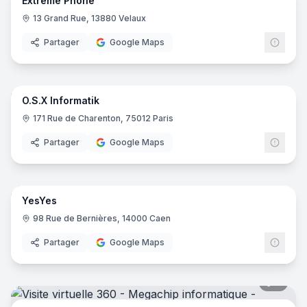
Extrême Phone
13 Grand Rue, 13880 Velaux
Partager
Google Maps
5
pano
O.S.X Informatik
171 Rue de Charenton, 75012 Paris
Partager
Google Maps
17
pano
YesYes
98 Rue de Bernières, 14000 Caen
Partager
Google Maps
8
pano