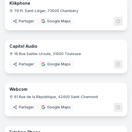
PixouPhone Antony / Neyphone
- Antony
Klikphone
6netic Reims • Apple IRP®
- Reims
79 Pl. Saint-Léger, 73000 Chambéry
Avelis Connect - Bourg-Saint-Maurice
- Bourg-Saint-Maur
Partager
Google Maps
Klikphone
- Chambéry
SOSPhone
- Saint-Martin-des-Champs
8
pano
Phone de Gerland
- Lyon
Hubside.Store Aéroville
- Roissy-en-France
Capitol Audio
Hubside.Store Carré-Sénart
- Lieusaint
16 Rue Sainte-Ursule, 31000 Toulouse
Hubside.Store Vélizy 2
- Vélizy-Villacoublay
Partager
Google Maps
Hubside.Store Euralille
- Lille
100% GSM
- Les Angles
7
pano
Webcom
61 Rue de la République, 42400 Saint-Chamond
Partager
Google Maps
5
pano