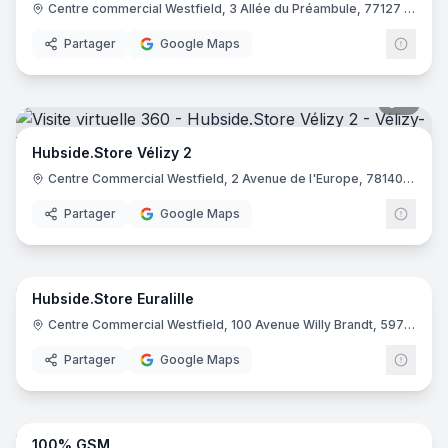
Centre commercial Westfield, 3 Allée du Préambule, 77127 Lieusaint
Partager
Google Maps
7
pano
Hubside.Store Vélizy 2
Centre Commercial Westfield, 2 Avenue de l'Europe, 78140 Vélizy-Villacoublay
Partager
Google Maps
7
pano
Hubside.Store Euralille
Centre Commercial Westfield, 100 Avenue Willy Brandt, 59777 Lille
Partager
Google Maps
8
pano
100% GSM