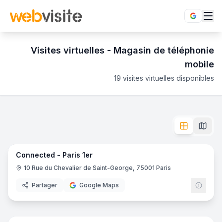
Visites virtuelles -
Magasin de téléphonie
mobile
19
visites virtuelles disponibles
Magasin de téléphonie mobile
en visite virtuelle 360°
- Maga
Parcourez les boutiques de téléphonie mobile grâce aux visit
Connected - Paris 1er
- Paris
6
pano
Ajout récent
Klikphone
- Chambéry
Capitol Audio
- Toulouse
Connected - Paris 1er
Webcom
- Saint-Chamond
10 Rue du Chevalier de Saint-George, 75001 Paris
Extrême Phone
- Velaux
O.S.X Informatik
- Paris
Partager
Google Maps
YesYes
- Caen
6
pano
Megachip informatique
- Manosque