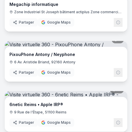
Megachip informatique
Zone Industriel St Joseph bâtiment actiplus Zone commerciale Hyper U, 04100 Manosque
Partager
Google Maps
5
pano
PixouPhone Antony / Neyphone
6 Av. Aristide Briand, 92160 Antony
Partager
Google Maps
10
pano
6netic Reims • Apple IRP®
9 Rue de l'Étape, 51100 Reims
Partager
Google Maps