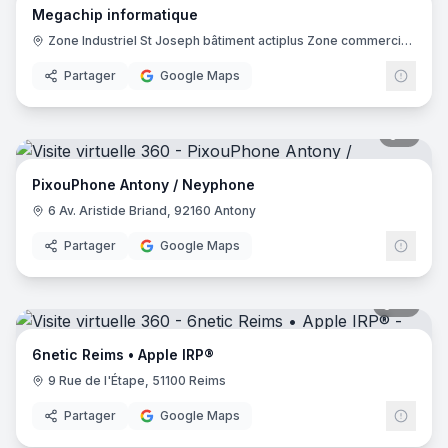
Megachip informatique
Zone Industriel St Joseph bâtiment actiplus Zone commerciale Hyper U, 04100 Manosque
Partager
Google Maps
5
pano
PixouPhone Antony / Neyphone
6 Av. Aristide Briand, 92160 Antony
Partager
Google Maps
10
pano
6netic Reims • Apple IRP®
9 Rue de l'Étape, 51100 Reims
Partager
Google Maps