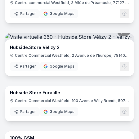
Centre commercial Westfield, 3 Allée du Préambule, 77127 Lieusaint
Partager
Google Maps
7
pano
Hubside.Store Vélizy 2
Centre Commercial Westfield, 2 Avenue de l'Europe, 78140 Vélizy-Villacoublay
Partager
Google Maps
7
pano
Hubside.Store Euralille
Centre Commercial Westfield, 100 Avenue Willy Brandt, 59777 Lille
Partager
Google Maps
8
pano
100% GSM