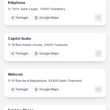
PixouPhone Antony / Neyphone
- Antony
Klikphone
6netic Reims • Apple IRP®
- Reims
79 Pl. Saint-Léger, 73000 Chambéry
Avelis Connect - Bourg-Saint-Maurice
- Bourg-Saint-Maur
Partager
Google Maps
Klikphone
- Chambéry
SOSPhone
- Saint-Martin-des-Champs
8
pano
Phone de Gerland
- Lyon
Hubside.Store Aéroville
- Roissy-en-France
Capitol Audio
Hubside.Store Carré-Sénart
- Lieusaint
16 Rue Sainte-Ursule, 31000 Toulouse
Hubside.Store Vélizy 2
- Vélizy-Villacoublay
Partager
Google Maps
Hubside.Store Euralille
- Lille
100% GSM
- Les Angles
7
pano
Webcom
61 Rue de la République, 42400 Saint-Chamond
Partager
Google Maps
5
pano