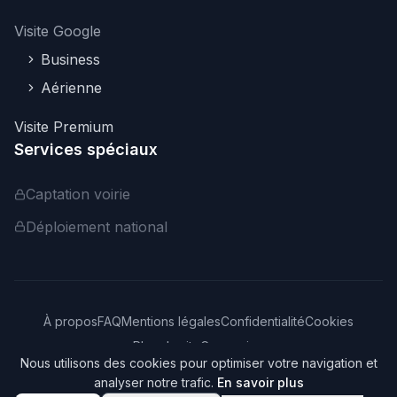
Visite Google
Business
Aérienne
Visite Premium
Services spéciaux
Captation voirie
Déploiement national
À propos
FAQ
Mentions légales
Confidentialité
Cookies
Plan du site
Connexion
Nous utilisons des cookies pour optimiser votre navigation et
©
2026
Webvisite. Tous droits réservés.
analyser notre trafic.
En savoir plus