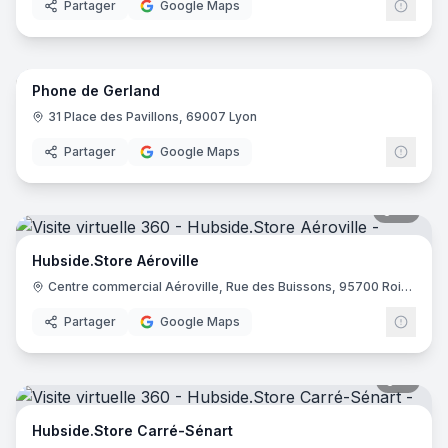
Partager
Google Maps
6
pano
Phone de Gerland
31 Place des Pavillons, 69007 Lyon
Partager
Google Maps
10
pano
Hubside.Store Aéroville
Centre commercial Aéroville, Rue des Buissons, 95700 Roissy-en-France
Partager
Google Maps
11
pano
Hubside.Store Carré-Sénart