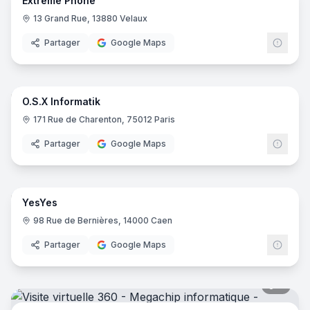
Extrême Phone
13 Grand Rue, 13880 Velaux
Partager
Google Maps
5
pano
O.S.X Informatik
171 Rue de Charenton, 75012 Paris
Partager
Google Maps
17
pano
YesYes
98 Rue de Bernières, 14000 Caen
Partager
Google Maps
8
pano