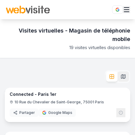
Visites virtuelles -
Magasin de téléphonie
mobile
19
visites virtuelles disponibles
Magasin de téléphonie mobile
en visite virtuelle 360°
- Maga
Parcourez les boutiques de téléphonie mobile grâce aux visit
Connected - Paris 1er
- Paris
6
pano
Ajout récent
Klikphone
- Chambéry
Capitol Audio
- Toulouse
Connected - Paris 1er
Webcom
- Saint-Chamond
10 Rue du Chevalier de Saint-George, 75001 Paris
Extrême Phone
- Velaux
O.S.X Informatik
- Paris
Partager
Google Maps
YesYes
- Caen
6
pano
Megachip informatique
- Manosque