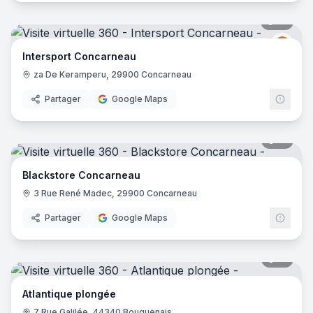
18
pano
Inter
I
Intersport Concarneau
za De Keramperu, 29900 Concarneau
Partager
Google Maps
15
pano
Blackstore Concarneau
3 Rue René Madec, 29900 Concarneau
Partager
Google Maps
15
pano
Atlantique plongée
7 Rue Galilée, 44340 Bouguenais