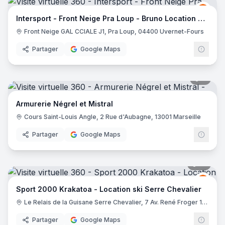
Inter
I
Intersport - Front Neige Pra Loup - Bruno Location de Ski
Front Neige GAL CCIALE J1, Pra Loup, 04400 Uvernet-Fours
Partager
Google Maps
3
pano
Armurerie Négrel et Mistral
Cours Saint-Louis Angle, 2 Rue d'Aubagne, 13001 Marseille
Partager
Google Maps
13
pano
Spor
S2
Sport 2000 Krakatoa - Location ski Serre Chevalier
Le Relais de la Guisane Serre Chevalier, 7 Av. René Froger 1200, 05100 Briançon
Partager
Google Maps