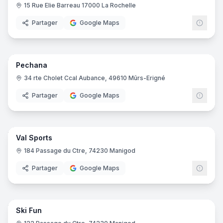
15 Rue Elie Barreau 17000 La Rochelle
Partager
Google Maps
19
pano
Pechana
34 rte Cholet Ccal Aubance, 49610 Mûrs-Erigné
Partager
Google Maps
16
pano
Val Sports
184 Passage du Ctre, 74230 Manigod
Partager
Google Maps
10
pano
Ski Fun