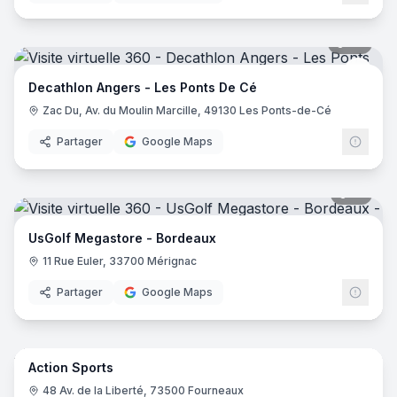
28
pano
Deca
Decathlon Angers - Les Ponts De Cé
Zac Du, Av. du Moulin Marcille, 49130 Les Ponts-de-Cé
Partager
Google Maps
14
pano
UsGolf Megastore - Bordeaux
11 Rue Euler, 33700 Mérignac
Partager
Google Maps
23
pano
Action Sports
48 Av. de la Liberté, 73500 Fourneaux