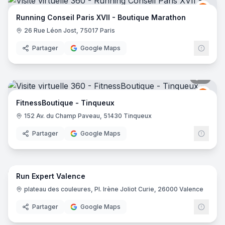
Runni
RC
Running Conseil Paris XVII - Boutique Marathon
26 Rue Léon Jost, 75017 Paris
Partager
Google Maps
8
pano
Fitne
F
FitnessBoutique - Tinqueux
152 Av. du Champ Paveau, 51430 Tinqueux
Partager
Google Maps
9
pano
Run Expert Valence
plateau des couleures, Pl. Irène Joliot Curie, 26000 Valence
Partager
Google Maps