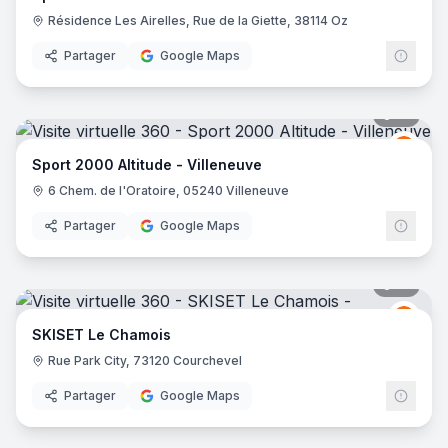
Résidence Les Airelles, Rue de la Giette, 38114 Oz
Partager
Google Maps
10
pano
Spor
S2
Sport 2000 Altitude - Villeneuve
6 Chem. de l'Oratoire, 05240 Villeneuve
Partager
Google Maps
16
pano
Skise
S
SKISET Le Chamois
Rue Park City, 73120 Courchevel
Partager
Google Maps