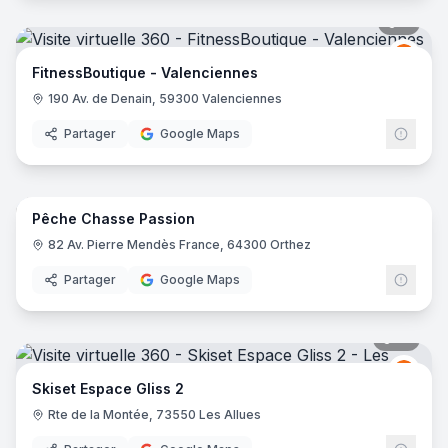
7
pano
Fitne
F
FitnessBoutique - Valenciennes
190 Av. de Denain, 59300 Valenciennes
Partager
Google Maps
11
pano
Pêche Chasse Passion
82 Av. Pierre Mendès France, 64300 Orthez
Partager
Google Maps
14
pano
Skise
S
Skiset Espace Gliss 2
Rte de la Montée, 73550 Les Allues