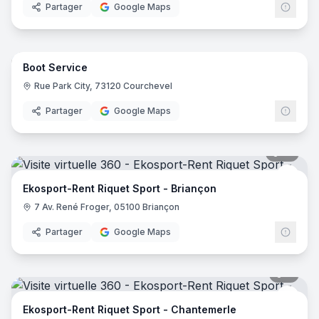
Partager
Google Maps
10
pano
Boot Service
Rue Park City, 73120 Courchevel
Partager
Google Maps
12
pano
Ekos
Ekosport-Rent Riquet Sport - Briançon
7 Av. René Froger, 05100 Briançon
Partager
Google Maps
9
pano
Ekos
Ekosport-Rent Riquet Sport - Chantemerle