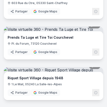
603 Rue du Ctre, 05330 Saint-Chaffrey
Partager
Google Maps
20
pano
Prends Ta Luge et Tire Toi Courchevel
Pl. du Forum, 73120 Courchevel
Partager
Google Maps
12
pano
Riquet Sport Village depuis 1948
1 Le Mail, 05240 La Salle-les-Alpes
Partager
Google Maps
10
pano