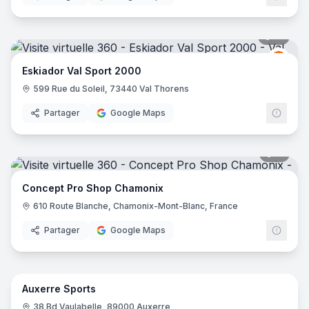
15
pano
Spor
S2
Eskiador Val Sport 2000
599 Rue du Soleil, 73440 Val Thorens
Partager
Google Maps
11
pano
Concept Pro Shop Chamonix
610 Route Blanche, Chamonix-Mont-Blanc, France
Partager
Google Maps
22
pano
Auxerre Sports
38 Bd Vaulabelle, 89000 Auxerre