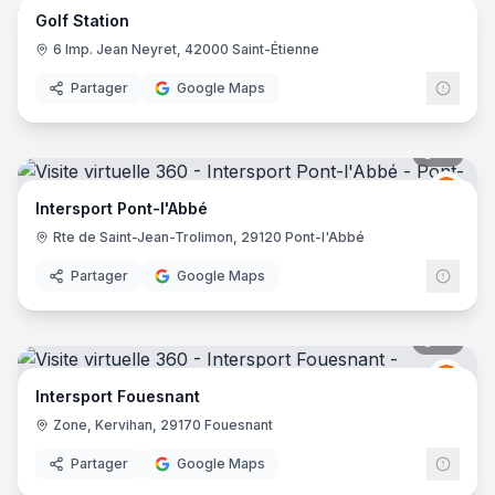
Golf Station
6 Imp. Jean Neyret, 42000 Saint-Étienne
Partager
Google Maps
17
pano
Inter
I
Intersport Pont-l'Abbé
Rte de Saint-Jean-Trolimon, 29120 Pont-l'Abbé
Partager
Google Maps
16
pano
Inter
I
Intersport Fouesnant
Zone, Kervihan, 29170 Fouesnant
Partager
Google Maps