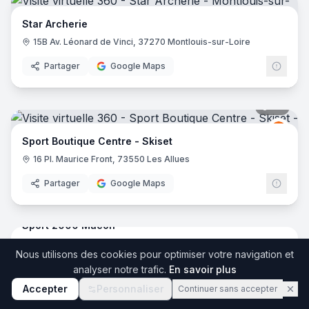
Star Archerie
15B Av. Léonard de Vinci, 37270 Montlouis-sur-Loire
Partager
Google Maps
30
pano
Skise
S
Sport Boutique Centre - Skiset
16 Pl. Maurice Front, 73550 Les Allues
Partager
Google Maps
19
pano
Sport 2000 Mâcon
187 Rue Gustave Eiffel, 71000 Mâcon
Spor
Nous utilisons des cookies pour optimiser votre navigation et
Partager
Google Maps
analyser notre trafic.
En savoir plus
Accepter
Personnaliser
Continuer sans accepter
6
pano