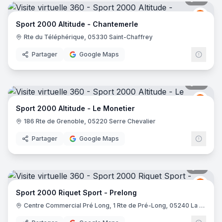
Spor
S2
Sport 2000 Altitude - Chantemerle
Rte du Téléphérique, 05330 Saint-Chaffrey
Partager
Google Maps
10
pano
Spor
S2
Sport 2000 Altitude - Le Monetier
186 Rte de Grenoble, 05220 Serre Chevalier
Partager
Google Maps
11
pano
Spor
S2
Sport 2000 Riquet Sport - Prelong
Centre Commercial Pré Long, 1 Rte de Pré-Long, 05240 La Salle-les-Alpes