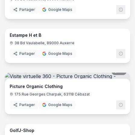
Partager
Google Maps
22
pano
Estampe H et B
38 Bd Vaulabelle, 89000 Auxerre
Partager
Google Maps
26
pano
Picture Organic Clothing
175 Rue Georges Charpak, 63118 Cébazat
Partager
Google Maps
13
pano
GolfJ-Shop