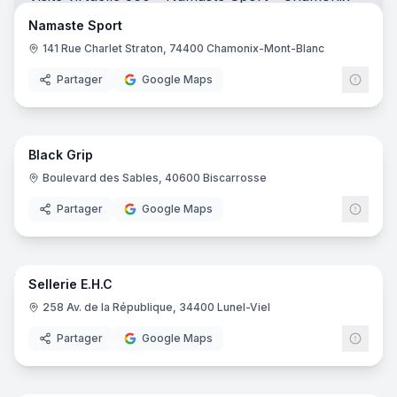
Namaste Sport
141 Rue Charlet Straton, 74400 Chamonix-Mont-Blanc
Partager
Google Maps
5
pano
Black Grip
Boulevard des Sables, 40600 Biscarrosse
Partager
Google Maps
8
pano
Sellerie E.H.C
258 Av. de la République, 34400 Lunel-Viel
Partager
Google Maps
18
pano