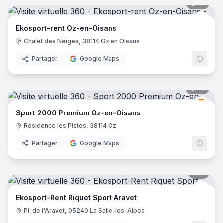
15
pano
Ekos
Ekosport-rent Oz-en-Oisans
Chalet des Neiges, 38114 Oz en OIsans
Partager
Google Maps
10
pano
Spor
S2
Sport 2000 Premium Oz-en-Oisans
Résidence les Pistes, 38114 Oz
Partager
Google Maps
9
pano
Ekos
Ekosport-Rent Riquet Sport Aravet
Pl. de l'Aravet, 05240 La Salle-les-Alpes