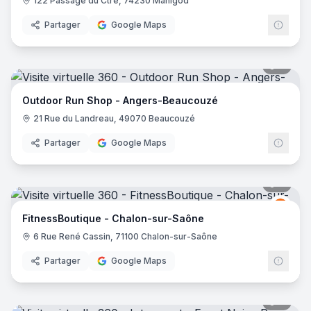
122 Passage du Ctre, 74230 Manigod
Partager
Google Maps
8
pano
Outdoor Run Shop - Angers-Beaucouzé
21 Rue du Landreau, 49070 Beaucouzé
Partager
Google Maps
9
pano
Fitne
F
FitnessBoutique - Chalon-sur-Saône
6 Rue René Cassin, 71100 Chalon-sur-Saône
Partager
Google Maps
9
pano