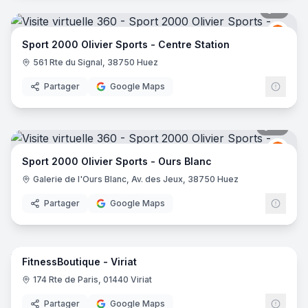
9
pano
Spor
S2
Sport 2000 Olivier Sports - Centre Station
561 Rte du Signal, 38750 Huez
Partager
Google Maps
10
pano
Spor
S2
Sport 2000 Olivier Sports - Ours Blanc
Galerie de l'Ours Blanc, Av. des Jeux, 38750 Huez
Partager
Google Maps
12
pano
FitnessBoutique - Viriat
Fitne
F
174 Rte de Paris, 01440 Viriat
Partager
Google Maps