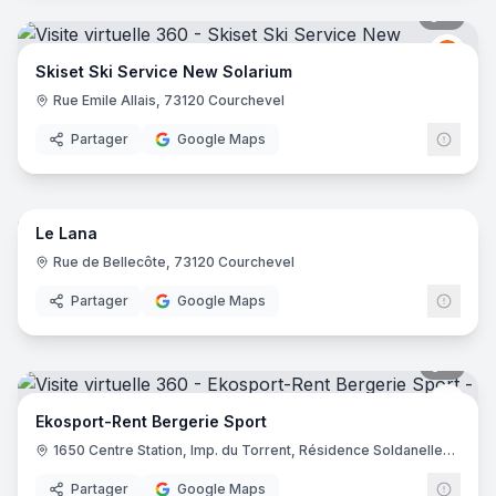
7
pano
Skise
S
Skiset Ski Service New Solarium
Rue Emile Allais, 73120 Courchevel
Partager
Google Maps
9
pano
Le Lana
Rue de Bellecôte, 73120 Courchevel
Partager
Google Maps
5
pano
Ekos
Ekosport-Rent Bergerie Sport
1650 Centre Station, Imp. du Torrent, Résidence Soldanelles, 05200 Les Orres
Partager
Google Maps