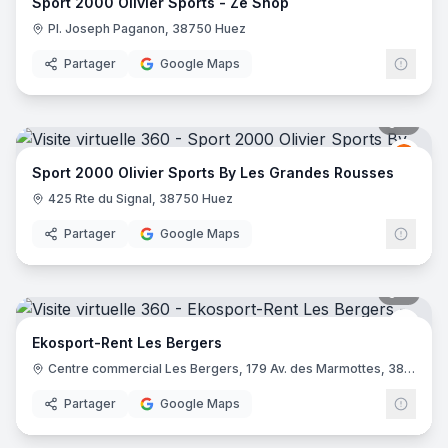
Sport 2000 Olivier Sports - Ze Shop
Pl. Joseph Paganon, 38750 Huez
Partager
Google Maps
7
pano
Spor
S2
Sport 2000 Olivier Sports By Les Grandes Rousses
425 Rte du Signal, 38750 Huez
Partager
Google Maps
8
pano
Ekos
Ekosport-Rent Les Bergers
Centre commercial Les Bergers, 179 Av. des Marmottes, 38750 Huez
Partager
Google Maps