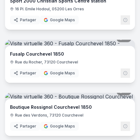
Sport 2000 Christian Sports Centre station
16 Pl. Emile Hodoul, 05200 Les Orres
Partager
Google Maps
16
pano
Fusalp Courchevel 1850
Rue du Rocher, 73120 Courchevel
Partager
Google Maps
16
pano
Boutique Rossignol Courchevel 1850
Rue des Verdons, 73120 Courchevel
Partager
Google Maps