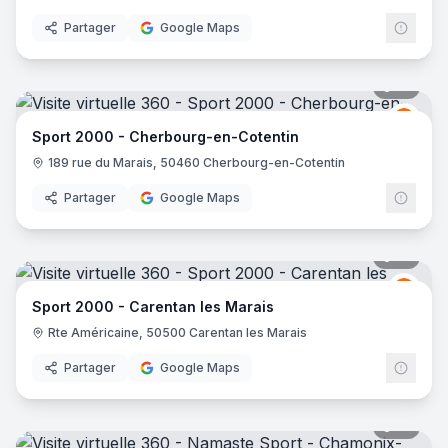
Partager
Google Maps
17
pano
Spor
S2
Sport 2000 - Cherbourg-en-Cotentin
189 rue du Marais, 50460 Cherbourg-en-Cotentin
Partager
Google Maps
19
pano
Spor
S2
Sport 2000 - Carentan les Marais
Rte Américaine, 50500 Carentan les Marais
Partager
Google Maps
10
pano