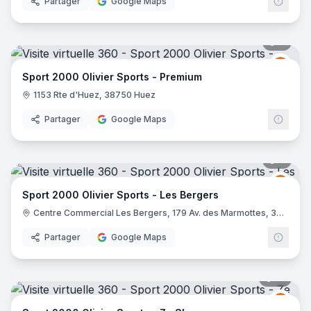
Partager
Google Maps
7
pano
Spor
S2
Sport 2000 Olivier Sports - Premium
1153 Rte d'Huez, 38750 Huez
Partager
Google Maps
9
pano
Spor
S2
Sport 2000 Olivier Sports - Les Bergers
Centre Commercial Les Bergers, 179 Av. des Marmottes, 38750 Huez
Partager
Google Maps
10
pano
Spor
S2