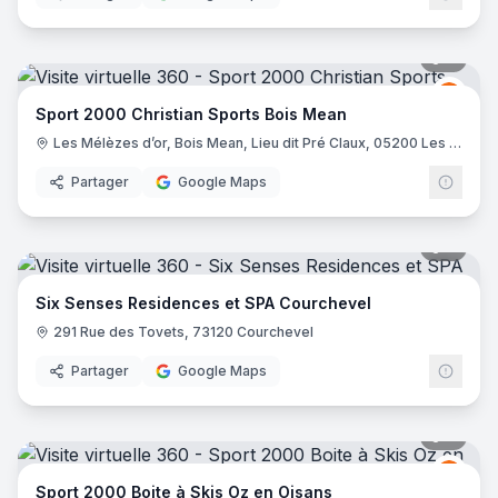
7
pano
Spor
S2
Sport 2000 Christian Sports Bois Mean
Les Mélèzes d’or, Bois Mean, Lieu dit Pré Claux, 05200 Les Orres
Partager
Google Maps
8
pano
Six Senses Residences et SPA Courchevel
291 Rue des Tovets, 73120 Courchevel
Partager
Google Maps
8
pano
Spor
S2
Sport 2000 Boite à Skis Oz en Oisans