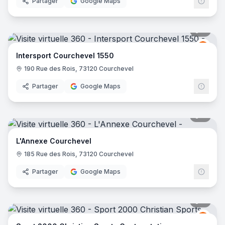
Partager
Google Maps
6
pano
Inter
I
Intersport Courchevel 1550
190 Rue des Rois, 73120 Courchevel
Partager
Google Maps
8
pano
L'Annexe Courchevel
185 Rue des Rois, 73120 Courchevel
Partager
Google Maps
9
pano
Spor
S2