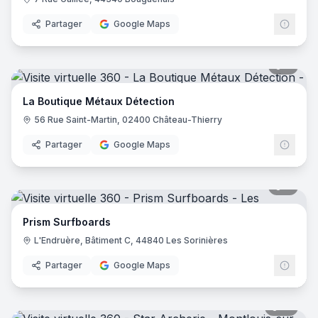
Partager
Google Maps
7
pano
La Boutique Métaux Détection
56 Rue Saint-Martin, 02400 Château-Thierry
Partager
Google Maps
7
pano
Prism Surfboards
L'Endruère, Bâtiment C, 44840 Les Sorinières
Partager
Google Maps
18
pano