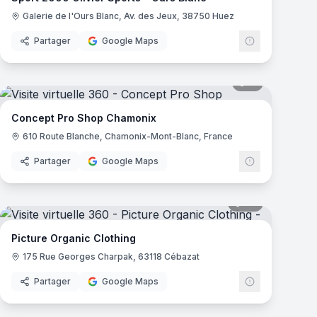
Galerie de l'Ours Blanc, Av. des Jeux, 38750 Huez
Partager
Google Maps
mas
11
panoramas
000
Concept Pro Shop Chamonix
610 Route Blanche, Chamonix-Mont-Blanc, France
Partager
Google Maps
mas
26
panoramas
Picture Organic Clothing
175 Rue Georges Charpak, 63118 Cébazat
Partager
Google Maps
mas
16
panoramas