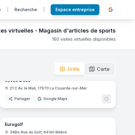
e
|
Recherche
|
Espace entreprise
tes virtuelles -
Magasin d'articles de sports
160
visites virtuelles disponibles
pour préparer votre prochaine visite.
mas
6
panoramas
Ajout récent
Grille
Carte
Rêves d'Iles
21 C Av. le Mail, 17670 La Couarde-sur-Mer
Partager
Google Maps
12
panoramas
Ajout récent
mas
Eurogolf
34Bis Rue du Golf, 64140 Billère