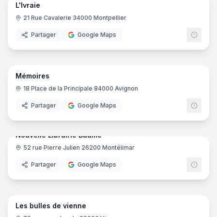
L'Ivraie
21 Rue Cavalerie 34000 Montpellier
Partager
Google Maps
7
pano
Mémoires
18 Place de la Principale 84000 Avignon
Partager
Google Maps
24
pano
Nouvelle Librairie Baume
52 rue Pierre Julien 26200 Montélimar
Partager
Google Maps
14
pano
Les bulles de vienne