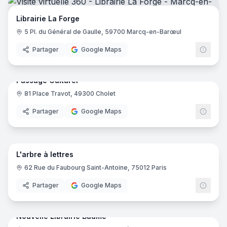
Librairie M'Lire
- Laval
Librairie Prado Paradis
- Marseille
Librairie La Forge
la Cédille
- Lamballe Armor
5 Pl. du Général de Gaulle, 59700 Marcq-en-Barœul
Librairie Opéra BD
- Paris
Partager
Google Maps
Le soleil de Dax Guillot Jean Pierre
- Dax
22
pano
La Plume De Noblat
- Saint-Léonard-de-Noblat
Sauramps Medical
- Montpellier
Passage Culturel
La Papetheque Sapac
- Annemasse
81 Place Travot, 49300 Cholet
Librairie des Danaïdes
- Aix-Les-Bains
Partager
Google Maps
Le soleil
- Aubagne
Point Virgule
- Aurillac
17
pano
Librairie Coiffard
- Nantes
Librairie et Editions Imbernon
- Marseille
L'arbre à lettres
Savoir Livre
- La Bourboule
62 Rue du Faubourg Saint-Antoine, 75012 Paris
MomieAnnecy
- Annecy
Partager
Google Maps
Momie Annecy Mangas
- Annecy
19
pano
Librairie Bal
- Chambéry
Librairie Labbé
- Blois
Nouvelle Librairie Baume