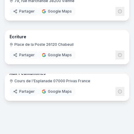
79, rue marchande 38200 Vienne
Partager
Google Maps
12
pano
Ecriture
Place de la Poste 26120 Chabeuil
Partager
Google Maps
5
pano
Aux Feuillantines
Cours de l'Esplanade 07000 Privas France‎
Partager
Google Maps