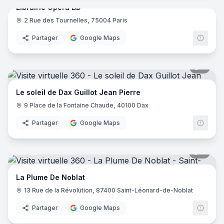
Librairie Opéra BD
2 Rue des Tournelles, 75004 Paris
Partager
Google Maps
5
pano
Le soleil de Dax Guillot Jean Pierre
9 Place de la Fontaine Chaude, 40100 Dax
Partager
Google Maps
7
pano
La Plume De Noblat
13 Rue de la Révolution, 87400 Saint-Léonard-de-Noblat
Partager
Google Maps