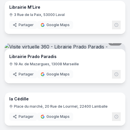
Librairie M'Lire
3 Rue de la Paix, 53000 Laval
Partager
Google Maps
21
pano
Librairie Prado Paradis
19 Av. de Mazargues, 13008 Marseille
Partager
Google Maps
11
pano
la Cédille
Place du marché, 20 Rue de Lourmel, 22400 Lamballe
Partager
Google Maps
6
pano