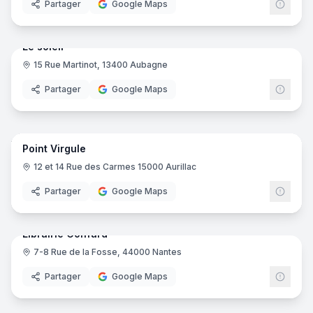
Partager
Google Maps
5
pano
Le soleil
15 Rue Martinot, 13400 Aubagne
Partager
Google Maps
25
pano
Point Virgule
12 et 14 Rue des Carmes 15000 Aurillac
Partager
Google Maps
21
pano
Librairie Coiffard
7-8 Rue de la Fosse, 44000 Nantes
Partager
Google Maps
6
pano