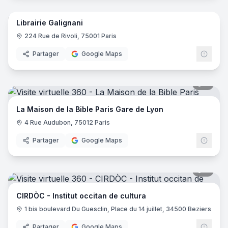
Librairie Galignani
224 Rue de Rivoli, 75001 Paris
Partager
Google Maps
8
pano
La Maison de la Bible Paris Gare de Lyon
4 Rue Audubon, 75012 Paris
Partager
Google Maps
9
pano
CIRDÒC - Institut occitan de cultura
1 bis boulevard Du Guesclin, Place du 14 juillet, 34500 Beziers
Partager
Google Maps