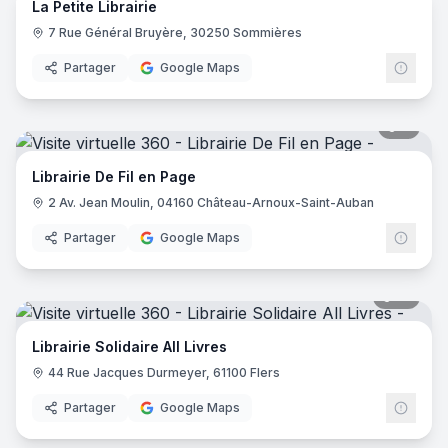
La Petite Librairie
7 Rue Général Bruyère, 30250 Sommières
Partager
Google Maps
7
pano
Librairie De Fil en Page
2 Av. Jean Moulin, 04160 Château-Arnoux-Saint-Auban
Partager
Google Maps
18
pano
Librairie Solidaire All Livres
44 Rue Jacques Durmeyer, 61100 Flers
Partager
Google Maps
12
pano