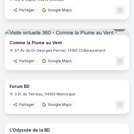
Partager
Google Maps
7
pano
Comme la Plume au Vent
57 Av. du Dr Georges Perrier, 13160 Châteaurenard
Partager
Google Maps
14
pano
Forum BD
3 Pl. du Terreau, 04100 Manosque
Partager
Google Maps
7
pano
L'Odyssée de la BD