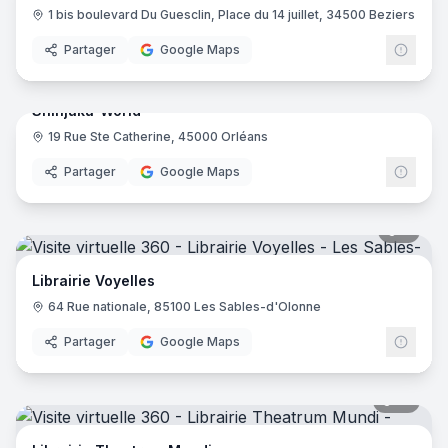
1 bis boulevard Du Guesclin, Place du 14 juillet, 34500 Beziers
Partager
Google Maps
7
pano
Shinjuku-World
19 Rue Ste Catherine, 45000 Orléans
Partager
Google Maps
8
pano
Librairie Voyelles
64 Rue nationale, 85100 Les Sables-d'Olonne
Partager
Google Maps
10
pano