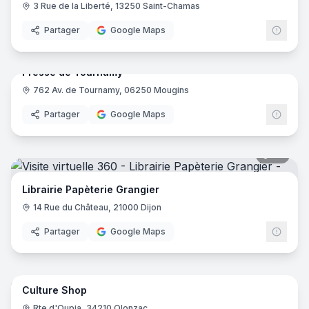
3 Rue de la Liberté, 13250 Saint-Chamas
Partager
Google Maps
18
pano
Presse de Tournamy
762 Av. de Tournamy, 06250 Mougins
Partager
Google Maps
35
pano
Librairie Papèterie Grangier
14 Rue du Château, 21000 Dijon
Partager
Google Maps
10
pano
Culture Shop
Rte d'Oupia, 34210 Olonzac