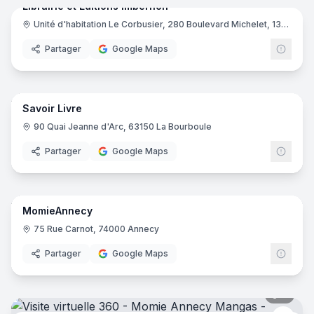
Librairie et Editions Imbernon
Unité d'habitation Le Corbusier, 280 Boulevard Michelet, 13008 Marseille
Partager
Google Maps
10
pano
Savoir Livre
90 Quai Jeanne d'Arc, 63150 La Bourboule
Partager
Google Maps
11
pano
MomieAnnecy
Libra
75 Rue Carnot, 74000 Annecy
Partager
Google Maps
7
pano