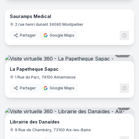
5
pano
Sauramps Medical
2 rue henri dunant 34090 Montpellier
Partager
Google Maps
39
pano
La Papetheque Sapac
1 Rue du Parc, 74100 Annemasse
Partager
Google Maps
8
pano
Librairie des Danaïdes
9 Rue de Chambéry, 73100 Aix-les-Bains