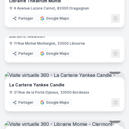
Librairie Theatrum Mundi
9 Avenue Lazare Carnot, 83300 Draguignan
Partager
Google Maps
17
pano
Librairie Madison
11 Rue Michel Montaigne, 33500 Libourne
Partager
Google Maps
8
pano
La Carterie Yankee Candle
21 Rue de la Porte Dijeaux, 33000 Bordeaux
Partager
Google Maps
7
pano
Libra