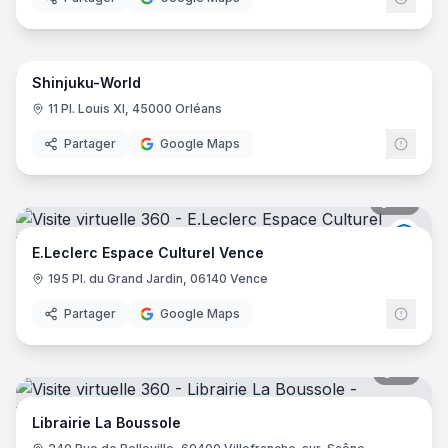
9
pano
Shinjuku-World
11 Pl. Louis XI, 45000 Orléans
Partager
Google Maps
28
pano
E.Lec
E.Leclerc Espace Culturel Vence
195 Pl. du Grand Jardin, 06140 Vence
Partager
Google Maps
21
pano
Librairie La Boussole