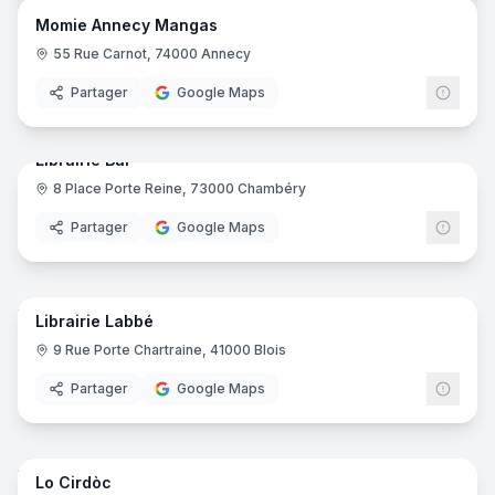
Libra
Momie Annecy Mangas
55 Rue Carnot, 74000 Annecy
Partager
Google Maps
6
pano
Librairie Bal
8 Place Porte Reine, 73000 Chambéry
Partager
Google Maps
38
pano
Librairie Labbé
9 Rue Porte Chartraine, 41000 Blois
Partager
Google Maps
9
pano
Lo Cirdòc