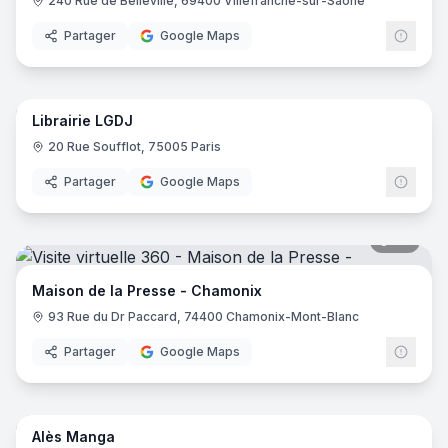
240 Rue de Belleville, 69400 Villefranche-sur-Saône
Partager
Google Maps
8
pano
Librairie LGDJ
20 Rue Soufflot, 75005 Paris
Partager
Google Maps
27
pano
Maison de la Presse - Chamonix
93 Rue du Dr Paccard, 74400 Chamonix-Mont-Blanc
Partager
Google Maps
7
pano
Alès Manga