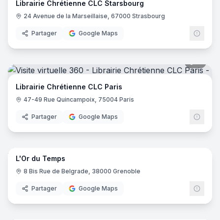
Librairie Chrétienne CLC Starsbourg
24 Avenue de la Marseillaise, 67000 Strasbourg
Partager
Google Maps
11
pano
Librairie Chrétienne CLC Paris
47-49 Rue Quincampoix, 75004 Paris
Partager
Google Maps
8
pano
L'Or du Temps
8 Bis Rue de Belgrade, 38000 Grenoble
Partager
Google Maps
12
pano