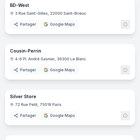
BD-West
Ecriture
- Chabeuil
3 Rue Saint-Gilles, 22000 Saint-Brieuc
Aux Feuillantines
- Privas
Partager
Google Maps
8
pano
Cousin-Perrin
4-6 Pl. André Gasnier, 36300 Le Blanc
Partager
Google Maps
5
pano
Silver Store
72 Rue Petit, 75019 Paris
Partager
Google Maps
8
pano