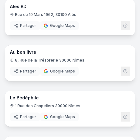
Alès BD
Rue du 19 Mars 1962, 30100 Alès
Partager
Google Maps
7
pano
Au bon livre
8, Rue de la Trésorerie 30000 Nîmes
Partager
Google Maps
7
pano
Le Bédéphile
1 Rue des Chapeliers 30000 Nîmes
Partager
Google Maps
9
pano