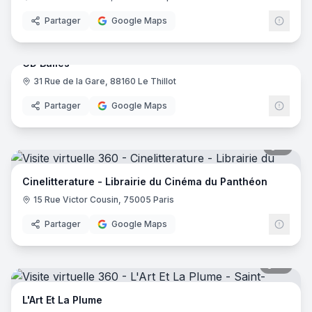
Partager
Google Maps
10
pano
CD Bulles
31 Rue de la Gare, 88160 Le Thillot
Partager
Google Maps
8
pano
Cinelitterature - Librairie du Cinéma du Panthéon
15 Rue Victor Cousin, 75005 Paris
Partager
Google Maps
12
pano
L'Art Et La Plume