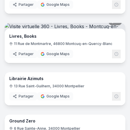
Partager
Google Maps
15
pano
Livres, Books
11 Rue de Montmartre, 46800 Montcuq-en-Quercy-Blanc
Partager
Google Maps
13
pano
Librairie Azimuts
13 Rue Saint-Guilhem, 34000 Montpellier
Partager
Google Maps
8
pano
Ground Zero
6 Rue Sainte-Anne, 34000 Montpellier