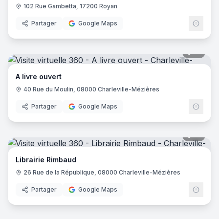
102 Rue Gambetta, 17200 Royan
Partager
Google Maps
10
pano
A livre ouvert
40 Rue du Moulin, 08000 Charleville-Mézières
Partager
Google Maps
31
pano
Librairie Rimbaud
26 Rue de la République, 08000 Charleville-Mézières
Partager
Google Maps
10
pano