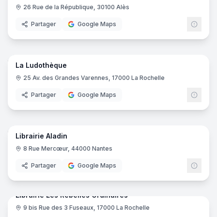
26 Rue de la République, 30100 Alès
Partager
Google Maps
15
pano
La Ludothèque
25 Av. des Grandes Varennes, 17000 La Rochelle
Partager
Google Maps
12
pano
Librairie Aladin
8 Rue Mercœur, 44000 Nantes
Partager
Google Maps
12
pano
Librairie Les Rebelles Ordinaires
9 bis Rue des 3 Fuseaux, 17000 La Rochelle