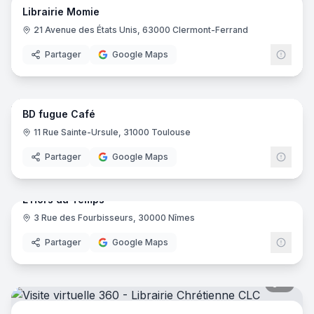
Librairie Momie
21 Avenue des États Unis, 63000 Clermont-Ferrand
Partager
Google Maps
10
pano
BD fugue Café
11 Rue Sainte-Ursule, 31000 Toulouse
Partager
Google Maps
8
pano
L'Hors du Temps
3 Rue des Fourbisseurs, 30000 Nîmes
Partager
Google Maps
8
pano