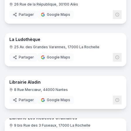
26 Rue de la République, 30100 Alès
Partager
Google Maps
15
pano
La Ludothèque
25 Av. des Grandes Varennes, 17000 La Rochelle
Partager
Google Maps
12
pano
Librairie Aladin
8 Rue Mercœur, 44000 Nantes
Partager
Google Maps
12
pano
Librairie Les Rebelles Ordinaires
9 bis Rue des 3 Fuseaux, 17000 La Rochelle