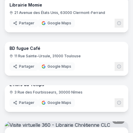
Librairie Momie
21 Avenue des États Unis, 63000 Clermont-Ferrand
Partager
Google Maps
10
pano
BD fugue Café
11 Rue Sainte-Ursule, 31000 Toulouse
Partager
Google Maps
8
pano
L'Hors du Temps
3 Rue des Fourbisseurs, 30000 Nîmes
Partager
Google Maps
8
pano