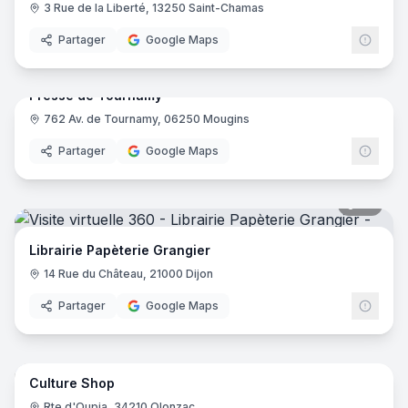
3 Rue de la Liberté, 13250 Saint-Chamas
Partager
Google Maps
18
pano
Presse de Tournamy
762 Av. de Tournamy, 06250 Mougins
Partager
Google Maps
35
pano
Librairie Papèterie Grangier
14 Rue du Château, 21000 Dijon
Partager
Google Maps
10
pano
Culture Shop
Rte d'Oupia, 34210 Olonzac