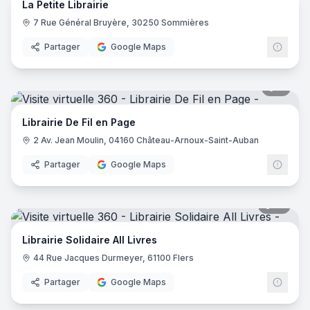
La Petite Librairie
7 Rue Général Bruyère, 30250 Sommières
Partager
Google Maps
7
pano
Librairie De Fil en Page
2 Av. Jean Moulin, 04160 Château-Arnoux-Saint-Auban
Partager
Google Maps
18
pano
Librairie Solidaire All Livres
44 Rue Jacques Durmeyer, 61100 Flers
Partager
Google Maps
12
pano