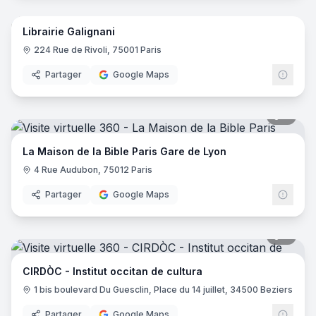
Librairie Galignani
224 Rue de Rivoli, 75001 Paris
Partager
Google Maps
8
pano
La Maison de la Bible Paris Gare de Lyon
4 Rue Audubon, 75012 Paris
Partager
Google Maps
9
pano
CIRDÒC - Institut occitan de cultura
1 bis boulevard Du Guesclin, Place du 14 juillet, 34500 Beziers
Partager
Google Maps