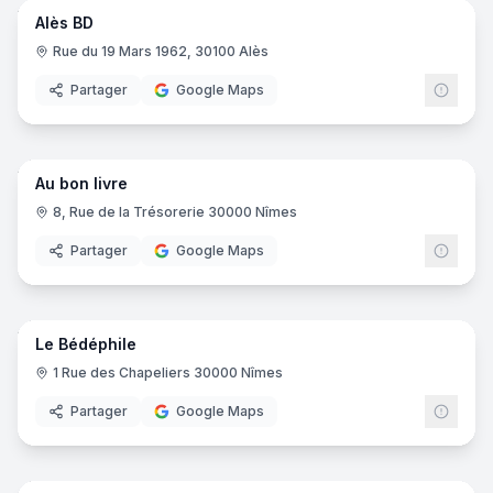
Alès BD
Rue du 19 Mars 1962, 30100 Alès
Partager
Google Maps
7
pano
Au bon livre
8, Rue de la Trésorerie 30000 Nîmes
Partager
Google Maps
7
pano
Le Bédéphile
1 Rue des Chapeliers 30000 Nîmes
Partager
Google Maps
9
pano