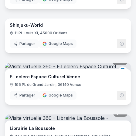
9
pano
Shinjuku-World
11 Pl. Louis XI, 45000 Orléans
Partager
Google Maps
28
pano
E.Lec
E.Leclerc Espace Culturel Vence
195 Pl. du Grand Jardin, 06140 Vence
Partager
Google Maps
21
pano
Librairie La Boussole