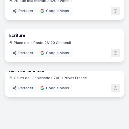
79, rue marchande 38200 Vienne
Partager
Google Maps
12
pano
Ecriture
Place de la Poste 26120 Chabeuil
Partager
Google Maps
5
pano
Aux Feuillantines
Cours de l'Esplanade 07000 Privas France‎
Partager
Google Maps