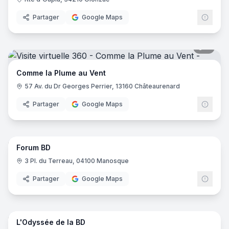
Partager
Google Maps
7
pano
Comme la Plume au Vent
57 Av. du Dr Georges Perrier, 13160 Châteaurenard
Partager
Google Maps
14
pano
Forum BD
3 Pl. du Terreau, 04100 Manosque
Partager
Google Maps
7
pano
L'Odyssée de la BD