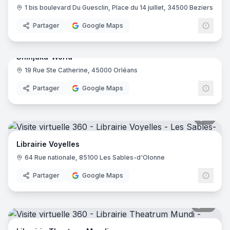
1 bis boulevard Du Guesclin, Place du 14 juillet, 34500 Beziers
Partager
Google Maps
7
pano
Shinjuku-World
19 Rue Ste Catherine, 45000 Orléans
Partager
Google Maps
8
pano
Librairie Voyelles
64 Rue nationale, 85100 Les Sables-d'Olonne
Partager
Google Maps
10
pano