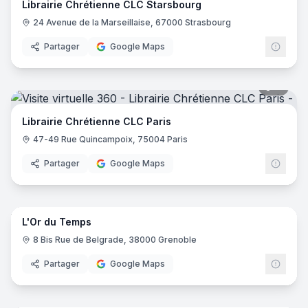
Librairie Chrétienne CLC Starsbourg
24 Avenue de la Marseillaise, 67000 Strasbourg
Partager
Google Maps
11
pano
Librairie Chrétienne CLC Paris
47-49 Rue Quincampoix, 75004 Paris
Partager
Google Maps
8
pano
L'Or du Temps
8 Bis Rue de Belgrade, 38000 Grenoble
Partager
Google Maps
12
pano