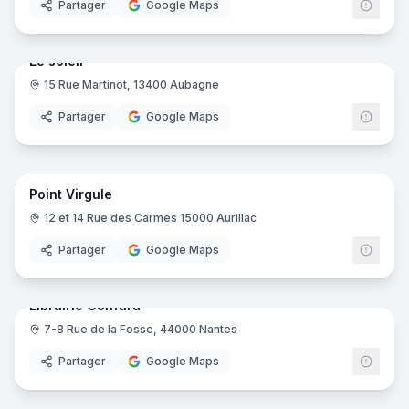
Partager
Google Maps
5
pano
Le soleil
15 Rue Martinot, 13400 Aubagne
Partager
Google Maps
25
pano
Point Virgule
12 et 14 Rue des Carmes 15000 Aurillac
Partager
Google Maps
21
pano
Librairie Coiffard
7-8 Rue de la Fosse, 44000 Nantes
Partager
Google Maps
6
pano