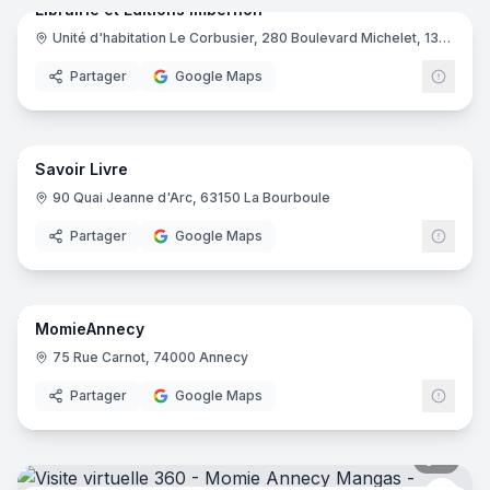
Librairie et Editions Imbernon
Unité d'habitation Le Corbusier, 280 Boulevard Michelet, 13008 Marseille
Partager
Google Maps
10
pano
Savoir Livre
90 Quai Jeanne d'Arc, 63150 La Bourboule
Partager
Google Maps
11
pano
MomieAnnecy
Libra
75 Rue Carnot, 74000 Annecy
Partager
Google Maps
7
pano