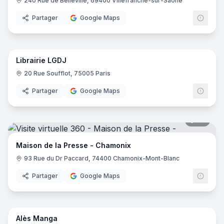
240 Rue de Belleville, 69400 Villefranche-sur-Saône
Partager
Google Maps
8
pano
Librairie LGDJ
20 Rue Soufflot, 75005 Paris
Partager
Google Maps
27
pano
Maison de la Presse - Chamonix
93 Rue du Dr Paccard, 74400 Chamonix-Mont-Blanc
Partager
Google Maps
7
pano
Alès Manga