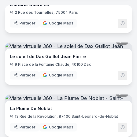
Librairie Opéra BD
2 Rue des Tournelles, 75004 Paris
Partager
Google Maps
5
pano
Le soleil de Dax Guillot Jean Pierre
9 Place de la Fontaine Chaude, 40100 Dax
Partager
Google Maps
7
pano
La Plume De Noblat
13 Rue de la Révolution, 87400 Saint-Léonard-de-Noblat
Partager
Google Maps