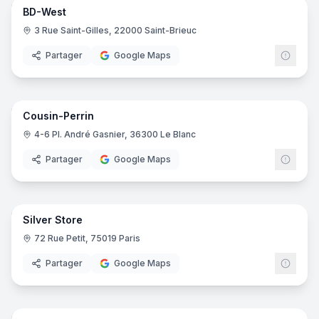
BD-West
Ecriture
- Chabeuil
3 Rue Saint-Gilles, 22000 Saint-Brieuc
Aux Feuillantines
- Privas
Partager
Google Maps
8
pano
Cousin-Perrin
4-6 Pl. André Gasnier, 36300 Le Blanc
Partager
Google Maps
5
pano
Silver Store
72 Rue Petit, 75019 Paris
Partager
Google Maps
8
pano