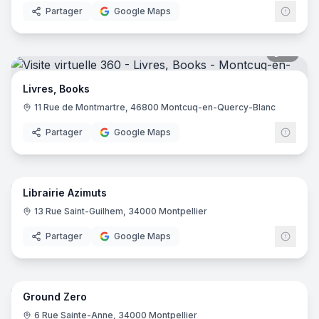
Partager
Google Maps
15
pano
Livres, Books
11 Rue de Montmartre, 46800 Montcuq-en-Quercy-Blanc
Partager
Google Maps
13
pano
Librairie Azimuts
13 Rue Saint-Guilhem, 34000 Montpellier
Partager
Google Maps
8
pano
Ground Zero
6 Rue Sainte-Anne, 34000 Montpellier