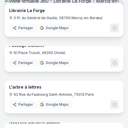
Librairie M'Lire
- Laval
Librairie Prado Paradis
- Marseille
Librairie La Forge
la Cédille
- Lamballe Armor
5 Pl. du Général de Gaulle, 59700 Marcq-en-Barœul
Librairie Opéra BD
- Paris
Partager
Google Maps
Le soleil de Dax Guillot Jean Pierre
- Dax
22
pano
La Plume De Noblat
- Saint-Léonard-de-Noblat
Sauramps Medical
- Montpellier
Passage Culturel
La Papetheque Sapac
- Annemasse
81 Place Travot, 49300 Cholet
Librairie des Danaïdes
- Aix-Les-Bains
Partager
Google Maps
Le soleil
- Aubagne
Point Virgule
- Aurillac
17
pano
Librairie Coiffard
- Nantes
Librairie et Editions Imbernon
- Marseille
L'arbre à lettres
Savoir Livre
- La Bourboule
62 Rue du Faubourg Saint-Antoine, 75012 Paris
MomieAnnecy
- Annecy
Partager
Google Maps
Momie Annecy Mangas
- Annecy
19
pano
Librairie Bal
- Chambéry
Librairie Labbé
- Blois
Nouvelle Librairie Baume