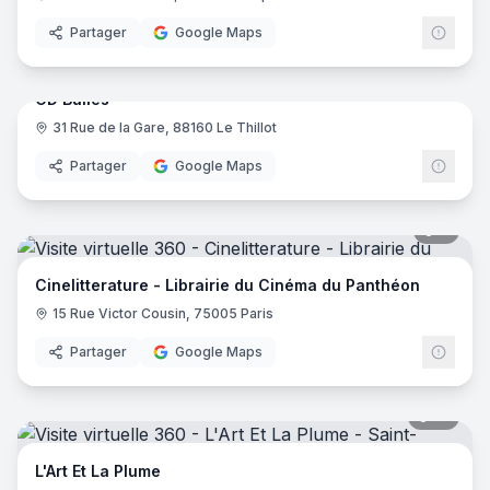
Partager
Google Maps
10
pano
CD Bulles
31 Rue de la Gare, 88160 Le Thillot
Partager
Google Maps
8
pano
Cinelitterature - Librairie du Cinéma du Panthéon
15 Rue Victor Cousin, 75005 Paris
Partager
Google Maps
12
pano
L'Art Et La Plume