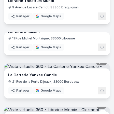
Librairie Theatrum Mundi
9 Avenue Lazare Carnot, 83300 Draguignan
Partager
Google Maps
17
pano
Librairie Madison
11 Rue Michel Montaigne, 33500 Libourne
Partager
Google Maps
8
pano
La Carterie Yankee Candle
21 Rue de la Porte Dijeaux, 33000 Bordeaux
Partager
Google Maps
7
pano
Libra