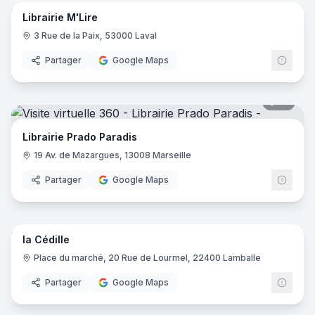
Librairie M'Lire
3 Rue de la Paix, 53000 Laval
Partager
Google Maps
21
pano
Librairie Prado Paradis
19 Av. de Mazargues, 13008 Marseille
Partager
Google Maps
11
pano
la Cédille
Place du marché, 20 Rue de Lourmel, 22400 Lamballe
Partager
Google Maps
6
pano