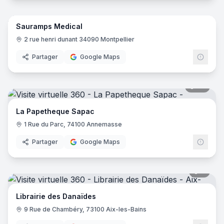
5
pano
Sauramps Medical
2 rue henri dunant 34090 Montpellier
Partager
Google Maps
39
pano
La Papetheque Sapac
1 Rue du Parc, 74100 Annemasse
Partager
Google Maps
8
pano
Librairie des Danaïdes
9 Rue de Chambéry, 73100 Aix-les-Bains