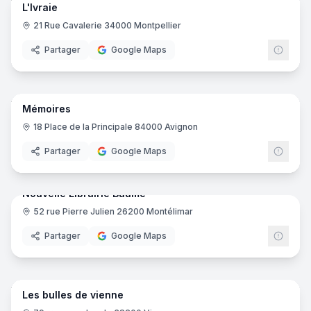
L'Ivraie
21 Rue Cavalerie 34000 Montpellier
Partager
Google Maps
7
pano
Mémoires
18 Place de la Principale 84000 Avignon
Partager
Google Maps
24
pano
Nouvelle Librairie Baume
52 rue Pierre Julien 26200 Montélimar
Partager
Google Maps
14
pano
Les bulles de vienne