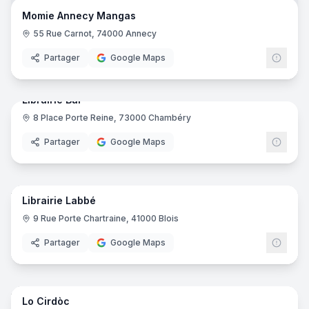
Libra
Momie Annecy Mangas
55 Rue Carnot, 74000 Annecy
Partager
Google Maps
6
pano
Librairie Bal
8 Place Porte Reine, 73000 Chambéry
Partager
Google Maps
38
pano
Librairie Labbé
9 Rue Porte Chartraine, 41000 Blois
Partager
Google Maps
9
pano
Lo Cirdòc