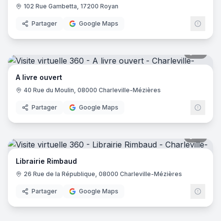
102 Rue Gambetta, 17200 Royan
Partager
Google Maps
10
pano
A livre ouvert
40 Rue du Moulin, 08000 Charleville-Mézières
Partager
Google Maps
31
pano
Librairie Rimbaud
26 Rue de la République, 08000 Charleville-Mézières
Partager
Google Maps
10
pano