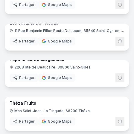
Partager
Google Maps
19
pano
Les Jardins De Phocas
11 Rue Benjamin Fillon Route De Luçon, 85540 Saint-Cyr-en-Talmondais
Partager
Google Maps
21
pano
Pépinieres Camarguaises
2268 Rte de Beaucaire, 30800 Saint-Gilles
Partager
Google Maps
16
pano
Théza Fruits
Mas Saint-Jean, La Tinguda, 66200 Théza
Partager
Google Maps