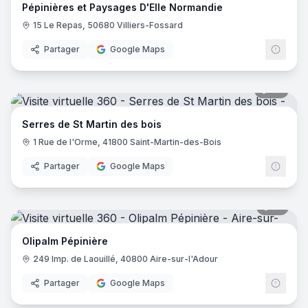
Pépinières et Paysages D'Elle Normandie
15 Le Repas, 50680 Villiers-Fossard
Partager
Google Maps
22
pano
Serres de St Martin des bois
1 Rue de l'Orme, 41800 Saint-Martin-des-Bois
Partager
Google Maps
10
pano
Olipalm Pépinière
249 Imp. de Laouillé, 40800 Aire-sur-l'Adour
Partager
Google Maps