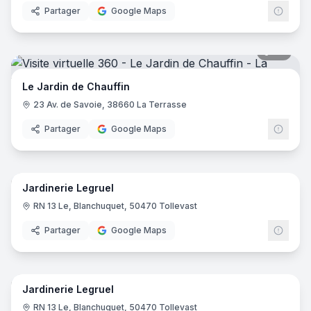
Partager
Google Maps
36
pano
Le Jardin de Chauffin
23 Av. de Savoie, 38660 La Terrasse
Partager
Google Maps
21
pano
Jardinerie Legruel
RN 13 Le, Blanchuquet, 50470 Tollevast
Partager
Google Maps
94
pano
Jardinerie Legruel
RN 13 Le, Blanchuquet, 50470 Tollevast