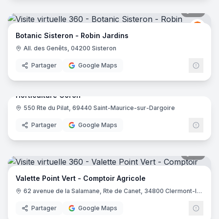
24
pano
Botan
B
Botanic Sisteron - Robin Jardins
All. des Genêts, 04200 Sisteron
Partager
Google Maps
9
pano
Horticulture Coron
550 Rte du Pilat, 69440 Saint-Maurice-sur-Dargoire
Partager
Google Maps
28
pano
Valette Point Vert - Comptoir Agricole
62 avenue de la Salamane, Rte de Canet, 34800 Clermont-l'Hérault
Partager
Google Maps