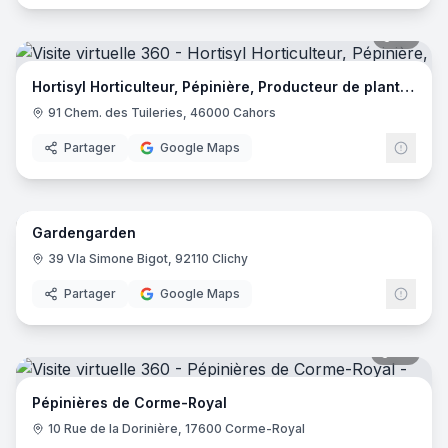
13
pano
Hortisyl Horticulteur, Pépinière, Producteur de plantes
91 Chem. des Tuileries, 46000 Cahors
Partager
Google Maps
19
pano
Gardengarden
39 Vla Simone Bigot, 92110 Clichy
Partager
Google Maps
65
pano
Pépinières de Corme-Royal
10 Rue de la Dorinière, 17600 Corme-Royal