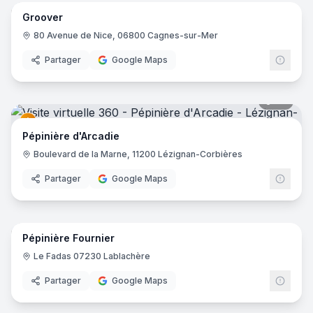
Groover
80 Avenue de Nice, 06800 Cagnes-sur-Mer
Partager
Google Maps
33
pano
Pépinière d'Arcadie
Boulevard de la Marne, 11200 Lézignan-Corbières
Partager
Google Maps
20
pano
Pépinière Fournier
Le Fadas 07230 Lablachère‎
Partager
Google Maps