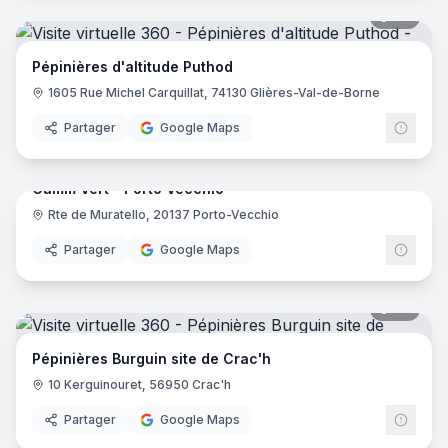
28
pano
Pépinières d'altitude Puthod
1605 Rue Michel Carquillat, 74130 Glières-Val-de-Borne
Partager
Google Maps
52
pano
Gamm Vert - Porto Vecchio
Rte de Muratello, 20137 Porto-Vecchio
Partager
Google Maps
30
pano
Pépinières Burguin site de Crac'h
10 Kerguinouret, 56950 Crac'h
Partager
Google Maps