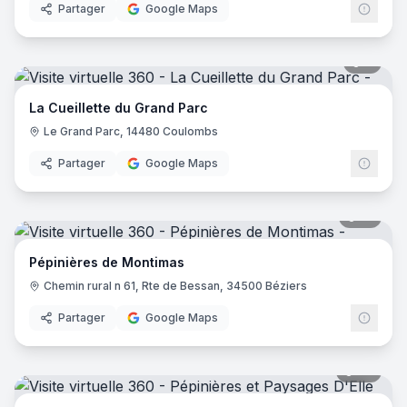
Partager
Google Maps
9
pano
La Cueillette du Grand Parc
Le Grand Parc, 14480 Coulombs
Partager
Google Maps
18
pano
Pépinières de Montimas
Chemin rural n 61, Rte de Bessan, 34500 Béziers
Partager
Google Maps
23
pano