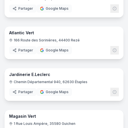
Partager
Google Maps
25
pano
Atlantic Vert
166 Route des Sorinières, 44400 Rezé
Partager
Google Maps
13
pano
Jardinerie E.Leclerc
E.Lec
Chemin Départemental 940, 62630 Étaples
Partager
Google Maps
37
pano
Magasin Vert
Magas
1 Rue Louis Ampère, 35580 Guichen