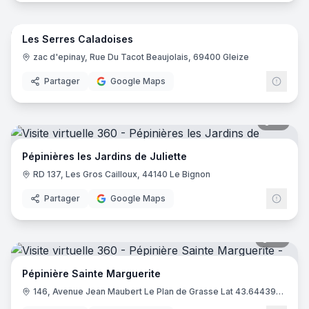
47
pano
Les Serres Caladoises
zac d'epinay, Rue Du Tacot Beaujolais, 69400 Gleize
Partager
Google Maps
18
pano
Pépinières les Jardins de Juliette
RD 137, Les Gros Cailloux, 44140 Le Bignon
Partager
Google Maps
43
pano
Pépinière Sainte Marguerite
146, Avenue Jean Maubert Le Plan de Grasse Lat 43.6443951 - Long 6.9543156, 06130 Grasse