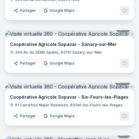
Partager
Google Maps
15
pano
Coopérative Agricole Sopavar - Sanary-sur-Mer
344 Av. du 2ÈME Spahis, 83110 Sanary-sur-Mer
Partager
Google Maps
26
pano
Coopérative Agricole Sopavar - Six-Fours-les-Plages
61 Carrefour Major Robinson, 83140 Six-Fours-les-Plages
Partager
Google Maps
7
pano