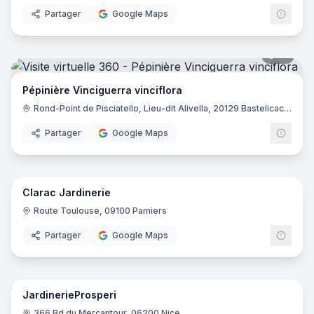
Partager
Google Maps
16
pano
Pépinière Vinciguerra vinciflora
Rond-Point de Pisciatello, Lieu-dit Alivella, 20129 Bastelicaccia
Partager
Google Maps
25
pano
Clarac Jardinerie
Route Toulouse, 09100 Pamiers
Partager
Google Maps
41
pano
JardinerieProsperi
366 Bd du Mercantour, 06200 Nice