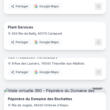
Groover
- Cagnes-sur-Mer
Partager
Google Maps
Pépinière d'Arcadie
- Lézignan-Corbières
Pépinière Fournier
- Lablachère
12
pano
Ajout récent
Plant Services
Synfo
S
655 Rte de Bailly, 60170 Carlepont
Partager
Google Maps
56
pano
Noé Production-Horticulture
8 Rue des Lauriers, 76540 Theuville-aux-Maillots
Partager
Google Maps
15
pano
Pépinière du Domaine des Rochettes
Rte de Juigné, 49420 Ombrée d'Anjou