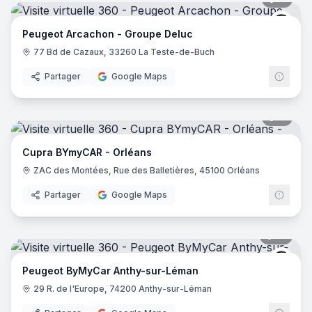
Peug
Peugeot Arcachon - Groupe Deluc
77 Bd de Cazaux, 33260 La Teste-de-Buch
Partager
Google Maps
11
pano
Cupra BYmyCAR - Orléans
ZAC des Montées, Rue des Balletières, 45100 Orléans
Partager
Google Maps
17
pano
Peug
Peugeot ByMyCar Anthy-sur-Léman
29 R. de l'Europe, 74200 Anthy-sur-Léman