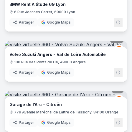
BMW Rent Altitude 69 Lyon
6 Rue Joannes Carret, 69009 Lyon
Partager
Google Maps
18
pano
Volv
V
Volvo Suzuki Angers - Val de Loire Automobile
100 Rue des Ponts de Ce, 49000 Angers
Partager
Google Maps
7
pano
Citro
C
Garage de l'Arc - Citroën
779 Avenue Maréchal de Lattre de Tassigny, 84100 Orange
Partager
Google Maps