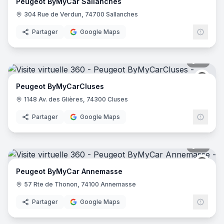
Peugeot ByMyCar Sallanches
304 Rue de Verdun, 74700 Sallanches
Partager
Google Maps
13
pano
Peug
Peugeot ByMyCarCluses
1148 Av. des Glières, 74300 Cluses
Partager
Google Maps
17
pano
Peug
Peugeot ByMyCar Annemasse
57 Rte de Thonon, 74100 Annemasse
Partager
Google Maps
13
pano