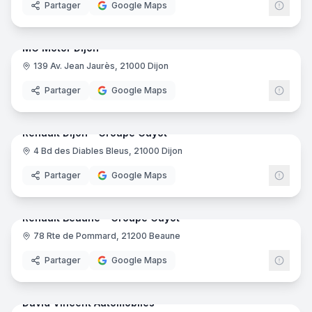
Partager
Google Maps
7
pano
MG Motor Dijon
139 Av. Jean Jaurès, 21000 Dijon
Partager
Google Maps
37
pano
Renault Dijon - Groupe Guyot
4 Bd des Diables Bleus, 21000 Dijon
Renau
Partager
Google Maps
34
pano
Renault Beaune - Groupe Guyot
78 Rte de Pommard, 21200 Beaune
Renau
Partager
Google Maps
9
pano
David Vincent Automobiles