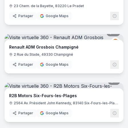
23 Chem. de la Bayette, 83220 Le Pradet
Partager
Google Maps
16
pano
Renau
R
Renault ADM Grosbois Champigné
2 Rue du Stade, 49330 Champigné
Partager
Google Maps
7
pano
R2B Motors Six-Fours-les-Plages
2564 Av. Président John Kennedy, 83140 Six-Fours-les-Plages
Partager
Google Maps