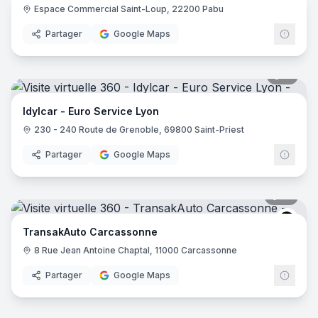
Espace Commercial Saint-Loup, 22200 Pabu
Partager
Google Maps
11
pano
Idylcar - Euro Service Lyon
230 - 240 Route de Grenoble, 69800 Saint-Priest
Partager
Google Maps
12
pano
Tran
TransakAuto Carcassonne
8 Rue Jean Antoine Chaptal, 11000 Carcassonne
Partager
Google Maps
11
pano