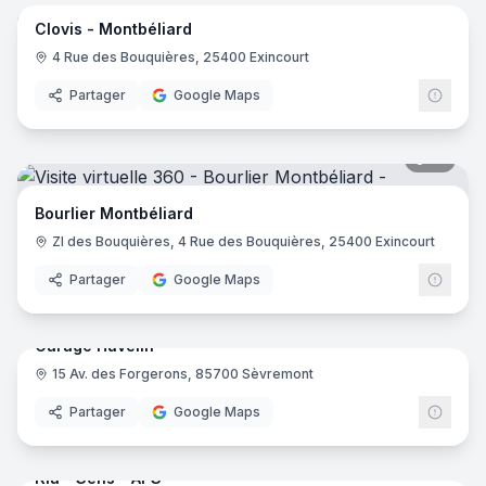
Clovis - Montbéliard
4 Rue des Bouquières, 25400 Exincourt
Partager
Google Maps
12
pano
Bourlier Montbéliard
ZI des Bouquières, 4 Rue des Bouquières, 25400 Exincourt
Partager
Google Maps
28
pano
Garage Huvelin
15 Av. des Forgerons, 85700 Sèvremont
Partager
Google Maps
15
pano
Kia - Sens - APS