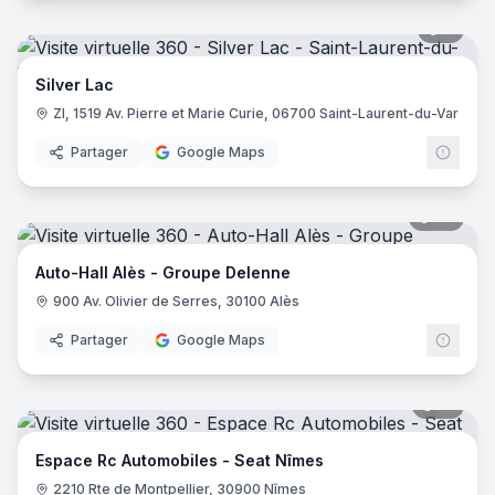
8
pano
Silver Lac
ZI, 1519 Av. Pierre et Marie Curie, 06700 Saint-Laurent-du-Var
Partager
Google Maps
27
pano
Auto-Hall Alès - Groupe Delenne
900 Av. Olivier de Serres, 30100 Alès
Partager
Google Maps
13
pano
Espace Rc Automobiles - Seat Nîmes
2210 Rte de Montpellier, 30900 Nîmes