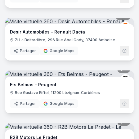
18
pano
Renau
R
Desir Automobiles - Renault Dacia
Zi La Boitardière, 296 Rue Abel Gody, 37400 Amboise
Partager
Google Maps
8
pano
Peug
Ets Belmas - Peugeot
Rue Gustave Eiffel, 11200 Lézignan-Corbières
Partager
Google Maps
7
pano
R2B Motors Le Pradet