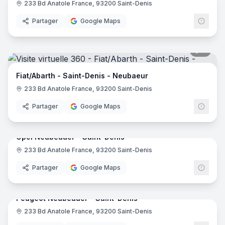
233 Bd Anatole France, 93200 Saint-Denis
Niss
Partager
Google Maps
7
pano
Fiat/Abarth - Saint-Denis - Neubaeur
233 Bd Anatole France, 93200 Saint-Denis
Partager
Google Maps
8
pano
Opel Neubeauer - Saint-Denis
233 Bd Anatole France, 93200 Saint-Denis
Partager
Google Maps
7
pano
Peugeot Neubeauer - Saint-Denis
233 Bd Anatole France, 93200 Saint-Denis
Peug