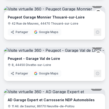
8
pano
Peug
Peugeot Garage Monnier Thouaré-sur-Loire
42 Rue de Mauves, 44470 Thouaré-sur-Loire
Partager
Google Maps
8
pano
Peug
Peugeot - Garage Val de Loire
8, 44450 Divatte-sur-Loire
Partager
Google Maps
10
pano
AD Garage Expert et Carrosserie NDP Automobiles
11 All. de Saumur, 86170 Neuville-de-Poitou