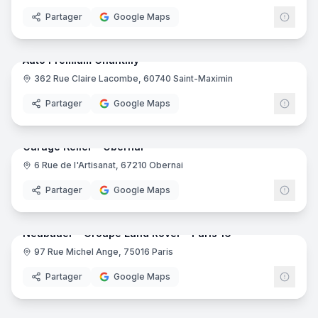
Partager
Google Maps
22
pano
Auto Premium Chantilly
362 Rue Claire Lacombe, 60740 Saint-Maximin
Partager
Google Maps
18
pano
Garage Keller - Obernai
6 Rue de l'Artisanat, 67210 Obernai
Partager
Google Maps
8
pano
Neubauer - Groupe Land Rover - Paris 16
97 Rue Michel Ange, 75016 Paris
Partager
Google Maps
10
pano