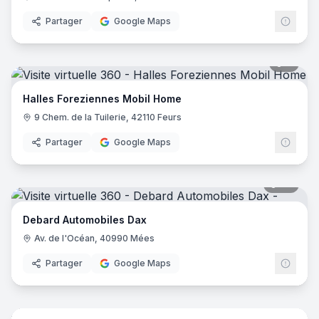
Partager
Google Maps
9
pano
Halles Foreziennes Mobil Home
9 Chem. de la Tuilerie, 42110 Feurs
Partager
Google Maps
20
pano
Debard Automobiles Dax
Av. de l'Océan, 40990 Mées
Partager
Google Maps
7
pano