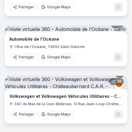
Partager
Google Maps
11
pano
Automobile de l'Océane
1 Rue de l'Océane, 72650 Saint-Saturnin
Partager
Google Maps
35
pano
Volk
V
Volkswagen et Volkswagen Véhicules Utilitaires - Châteaubernard C.A.R.
ZAC du Mas de la Cour-Bellevue, 13 Rue Jean-Loup Chrétien, 16100 Châteaubernard
Partager
Google Maps
9
pano