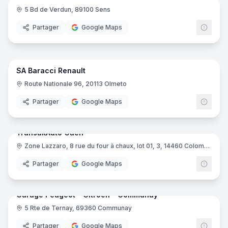
5 Bd de Verdun, 89100 Sens
Kia
Partager
Google Maps
22
pano
SA Baracci Renault
Renau
R
Route Nationale 96, 20113 Olmeto
Partager
Google Maps
7
pano
TransakAuto Caen
Zone Lazzaro, 8 rue du four à chaux, lot 01, 3, 14460 Colombelles
Tran
Partager
Google Maps
9
pano
Garage Peugeot - Citroen - Communay
5 Rte de Ternay, 69360 Communay
Peug
Partager
Google Maps