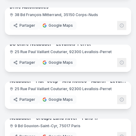
Drive Automobiles
38 Bd François Mitterrand, 35150 Corps-Nuds
Partager
Google Maps
8
pano
DS Store Neubauer - Levallois-Perret
25 Rue Paul Vaillant Couturier, 92300 Levallois-Perret
Partager
Google Maps
28
pano
Neubauer - Fiat- Jeep - Alfa Romeo - Abarth - Levallois-Perret
25 Rue Paul Vaillant Couturier, 92300 Levallois-Perret
Partager
Google Maps
17
pano
Neubauer - Groupe Land Rover - Paris 17
9 Bd Gouvion-Saint-Cyr, 75017 Paris