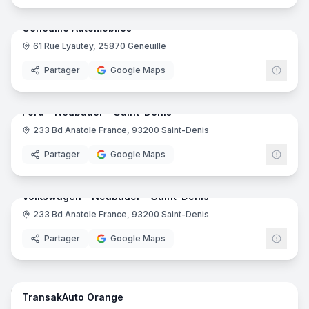
Geneuille Automobiles
61 Rue Lyautey, 25870 Geneuille
Partager
Google Maps
9
pano
Ajout récent
Ford - Neubauer - Saint-Denis
233 Bd Anatole France, 93200 Saint-Denis
Partager
Google Maps
8
pano
Ajout récent
Volkswagen - Neubauer - Saint-Denis
233 Bd Anatole France, 93200 Saint-Denis
Volk
Partager
Google Maps
12
pano
Ajout récent
TransakAuto Orange
Tran