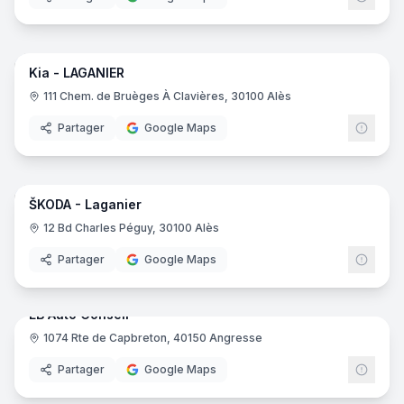
19
pano
Kia - LAGANIER
Kia
K
111 Chem. de Bruèges À Clavières, 30100 Alès
Partager
Google Maps
15
pano
ŠKODA - Laganier
Skod
S
12 Bd Charles Péguy, 30100 Alès
Partager
Google Maps
7
pano
EB Auto Conseil
1074 Rte de Capbreton, 40150 Angresse
Partager
Google Maps
22
pano