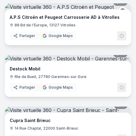
12
pano
Peug
A.P.S Citroën et Peugeot Carrosserie AD à Vitrolles
88 Bd de l'Europe, 13127 Vitrolles
Partager
Google Maps
17
pano
Destock Mobil
Rte de Bueil, 27780 Garennes-sur-Eure
Partager
Google Maps
11
pano
Cupra Saint Brieuc
14 Rue Chaptal, 22000 Saint-Brieuc