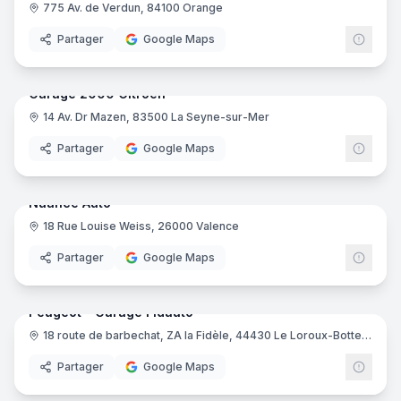
775 Av. de Verdun, 84100 Orange
Partager
Google Maps
10
pano
Ajout récent
Garage 2000 Citroën
14 Av. Dr Mazen, 83500 La Seyne-sur-Mer
Partager
Google Maps
19
pano
Nuance Auto
18 Rue Louise Weiss, 26000 Valence
Partager
Google Maps
9
pano
Peugeot - Garage Fidauto
18 route de barbechat, ZA la Fidèle, 44430 Le Loroux-Bottereau
Peug
Partager
Google Maps