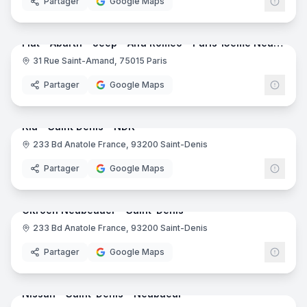
Partager
Google Maps
8
pano
Fiat - Abarth - Jeep - Alfa Romeo - Paris 15ème Neubauer
31 Rue Saint-Amand, 75015 Paris
Partager
Google Maps
8
pano
Kia - Saint Denis - NDK
233 Bd Anatole France, 93200 Saint-Denis
Kia
Partager
Google Maps
7
pano
Citroën Neubeauer - Saint-Denis
233 Bd Anatole France, 93200 Saint-Denis
Partager
Google Maps
7
pano
Nissan - Saint-Denis - Neubaeur