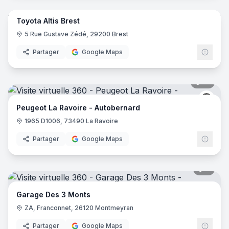
Toyota Altis Brest
Toyo
T
5 Rue Gustave Zédé, 29200 Brest
Partager
Google Maps
12
pano
Peug
Peugeot La Ravoire - Autobernard
1965 D1006, 73490 La Ravoire
Partager
Google Maps
7
pano
Garage Des 3 Monts
ZA, Franconnet, 26120 Montmeyran
Partager
Google Maps