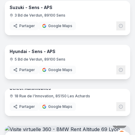
Suzuki - Sens - APS
Suzuk
S
3 Bd de Verdun, 89100 Sens
Partager
Google Maps
12
pano
Hyundai - Sens - APS
Hyun
H
5 Bd de Verdun, 89100 Sens
Partager
Google Maps
10
pano
Select Automobiles
18 Rue de l'Innovation, 85150 Les Achards
Partager
Google Maps
18
pano
BMW
B