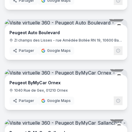
Partager
Google Maps
27
pano
Peug
Peugeot Auto Boulevard
ZI champs des Lisses - rue Amédée Bollée RN 19, 10600 Barberey-Saint-Sulpice
Partager
Google Maps
10
pano
Peug
Peugeot ByMyCar Ornex
1040 Rue de Gex, 01210 Ornex
Partager
Google Maps
13
pano
Peug