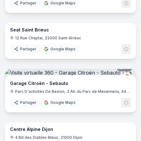
Partager
Google Maps
7
pano
Seat Saint Brieuc
12 Rue Chaptal, 22000 Saint-Brieuc
Partager
Google Maps
35
pano
Citro
C
Garage Citroën - Sebauto
Parc D'activités De Beslon, 3 All. du Parc de Mesemena, 44500 La Baule-Escoublac
Partager
Google Maps
9
pano
Centre Alpine Dijon
Alpin
AS
4 Bd des Diables Bleus, 21000 Dijon