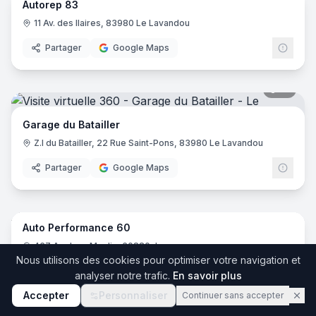
Autorep 83
11 Av. des Ilaires, 83980 Le Lavandou
Partager
Google Maps
10
pano
Garage du Batailler
Z.I du Batailler, 22 Rue Saint-Pons, 83980 Le Lavandou
Partager
Google Maps
11
pano
Auto Performance 60
467 Av. Jean Moulin, 60880 Jaux
Nous utilisons des cookies pour optimiser votre navigation et
Partager
Google Maps
analyser notre trafic.
En savoir plus
Accepter
Personnaliser
Continuer sans accepter
13
pano