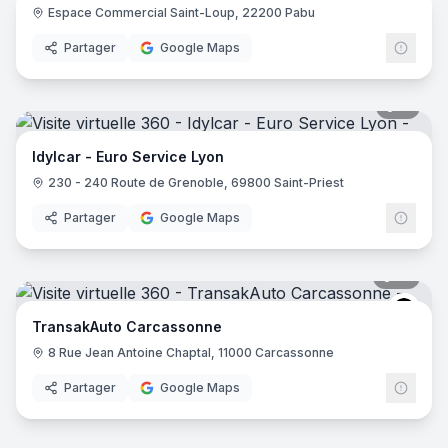
Espace Commercial Saint-Loup, 22200 Pabu
Partager
Google Maps
11
pano
Idylcar - Euro Service Lyon
230 - 240 Route de Grenoble, 69800 Saint-Priest
Partager
Google Maps
12
pano
Tran
TransakAuto Carcassonne
8 Rue Jean Antoine Chaptal, 11000 Carcassonne
Partager
Google Maps
11
pano