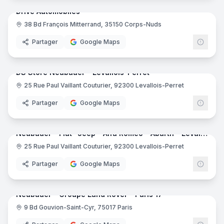
Drive Automobiles
38 Bd François Mitterrand, 35150 Corps-Nuds
Partager
Google Maps
8
pano
DS Store Neubauer - Levallois-Perret
25 Rue Paul Vaillant Couturier, 92300 Levallois-Perret
Partager
Google Maps
28
pano
Neubauer - Fiat- Jeep - Alfa Romeo - Abarth - Levallois-Perret
25 Rue Paul Vaillant Couturier, 92300 Levallois-Perret
Partager
Google Maps
17
pano
Neubauer - Groupe Land Rover - Paris 17
9 Bd Gouvion-Saint-Cyr, 75017 Paris