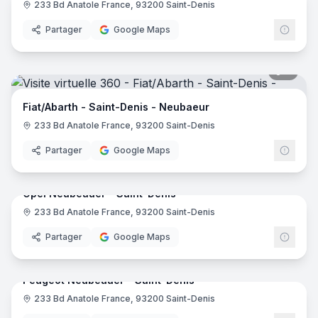
233 Bd Anatole France, 93200 Saint-Denis
Niss
Partager
Google Maps
7
pano
Fiat/Abarth - Saint-Denis - Neubaeur
233 Bd Anatole France, 93200 Saint-Denis
Partager
Google Maps
8
pano
Opel Neubeauer - Saint-Denis
233 Bd Anatole France, 93200 Saint-Denis
Partager
Google Maps
7
pano
Peugeot Neubeauer - Saint-Denis
233 Bd Anatole France, 93200 Saint-Denis
Peug