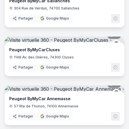
Peugeot ByMyCar Sallanches
304 Rue de Verdun, 74700 Sallanches
Partager
Google Maps
13
pano
Peug
Peugeot ByMyCarCluses
1148 Av. des Glières, 74300 Cluses
Partager
Google Maps
17
pano
Peug
Peugeot ByMyCar Annemasse
57 Rte de Thonon, 74100 Annemasse
Partager
Google Maps
13
pano