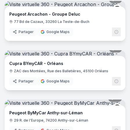
Peug
Peugeot Arcachon - Groupe Deluc
77 Bd de Cazaux, 33260 La Teste-de-Buch
Partager
Google Maps
11
pano
Cupra BYmyCAR - Orléans
ZAC des Montées, Rue des Balletières, 45100 Orléans
Partager
Google Maps
17
pano
Peug
Peugeot ByMyCar Anthy-sur-Léman
29 R. de l'Europe, 74200 Anthy-sur-Léman