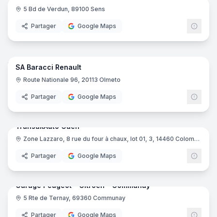
5 Bd de Verdun, 89100 Sens
Kia
Partager
Google Maps
22
pano
SA Baracci Renault
Renau
R
Route Nationale 96, 20113 Olmeto
Partager
Google Maps
7
pano
TransakAuto Caen
Zone Lazzaro, 8 rue du four à chaux, lot 01, 3, 14460 Colombelles
Tran
Partager
Google Maps
9
pano
Garage Peugeot - Citroen - Communay
5 Rte de Ternay, 69360 Communay
Peug
Partager
Google Maps