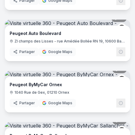
Partager
Google Maps
27
pano
Peug
Peugeot Auto Boulevard
ZI champs des Lisses - rue Amédée Bollée RN 19, 10600 Barberey-Saint-Sulpice
Partager
Google Maps
10
pano
Peug
Peugeot ByMyCar Ornex
1040 Rue de Gex, 01210 Ornex
Partager
Google Maps
13
pano
Peug