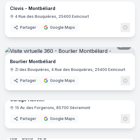
Clovis - Montbéliard
4 Rue des Bouquières, 25400 Exincourt
Partager
Google Maps
12
pano
Bourlier Montbéliard
ZI des Bouquières, 4 Rue des Bouquières, 25400 Exincourt
Partager
Google Maps
28
pano
Garage Huvelin
15 Av. des Forgerons, 85700 Sèvremont
Partager
Google Maps
15
pano
Kia - Sens - APS