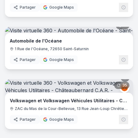
Partager
Google Maps
11
pano
Automobile de l'Océane
1 Rue de l'Océane, 72650 Saint-Saturnin
Partager
Google Maps
35
pano
Volk
V
Volkswagen et Volkswagen Véhicules Utilitaires - Châteaubernard C.A.R.
ZAC du Mas de la Cour-Bellevue, 13 Rue Jean-Loup Chrétien, 16100 Châteaubernard
Partager
Google Maps
9
pano