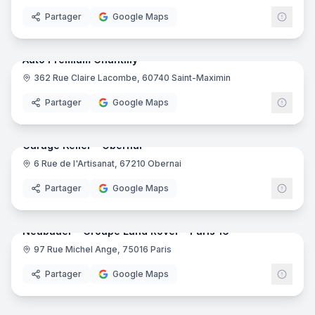
Partager
Google Maps
22
pano
Auto Premium Chantilly
362 Rue Claire Lacombe, 60740 Saint-Maximin
Partager
Google Maps
18
pano
Garage Keller - Obernai
6 Rue de l'Artisanat, 67210 Obernai
Partager
Google Maps
8
pano
Neubauer - Groupe Land Rover - Paris 16
97 Rue Michel Ange, 75016 Paris
Partager
Google Maps
10
pano