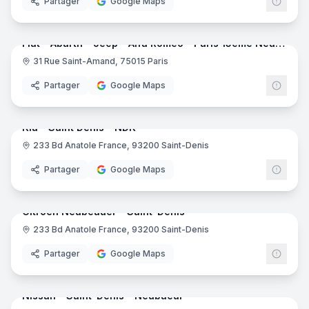
Partager
Google Maps
8
pano
Fiat - Abarth - Jeep - Alfa Romeo - Paris 15ème Neubauer
31 Rue Saint-Amand, 75015 Paris
Partager
Google Maps
8
pano
Kia - Saint Denis - NDK
233 Bd Anatole France, 93200 Saint-Denis
Kia
Partager
Google Maps
7
pano
Citroën Neubeauer - Saint-Denis
233 Bd Anatole France, 93200 Saint-Denis
Partager
Google Maps
7
pano
Nissan - Saint-Denis - Neubaeur