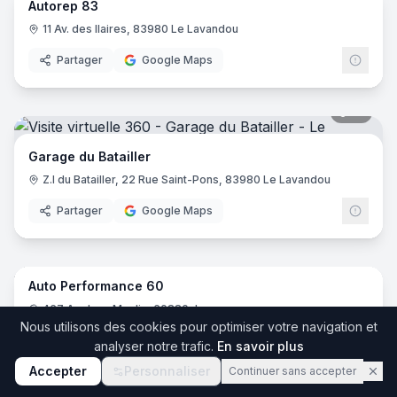
Autorep 83
11 Av. des Ilaires, 83980 Le Lavandou
Partager
Google Maps
10
pano
Garage du Batailler
Z.I du Batailler, 22 Rue Saint-Pons, 83980 Le Lavandou
Partager
Google Maps
11
pano
Auto Performance 60
467 Av. Jean Moulin, 60880 Jaux
Nous utilisons des cookies pour optimiser votre navigation et
Partager
Google Maps
analyser notre trafic.
En savoir plus
Accepter
Personnaliser
Continuer sans accepter
13
pano