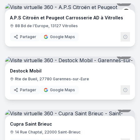
12
pano
Peug
A.P.S Citroën et Peugeot Carrosserie AD à Vitrolles
88 Bd de l'Europe, 13127 Vitrolles
Partager
Google Maps
17
pano
Destock Mobil
Rte de Bueil, 27780 Garennes-sur-Eure
Partager
Google Maps
11
pano
Cupra Saint Brieuc
14 Rue Chaptal, 22000 Saint-Brieuc