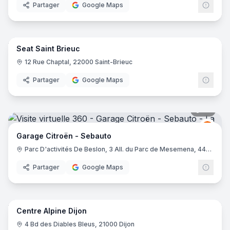
Partager
Google Maps
7
pano
Seat Saint Brieuc
12 Rue Chaptal, 22000 Saint-Brieuc
Partager
Google Maps
35
pano
Citro
C
Garage Citroën - Sebauto
Parc D'activités De Beslon, 3 All. du Parc de Mesemena, 44500 La Baule-Escoublac
Partager
Google Maps
9
pano
Centre Alpine Dijon
Alpin
AS
4 Bd des Diables Bleus, 21000 Dijon