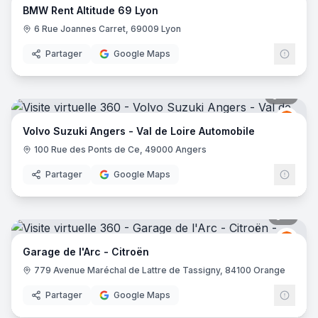
BMW Rent Altitude 69 Lyon
6 Rue Joannes Carret, 69009 Lyon
Partager
Google Maps
18
pano
Volv
V
Volvo Suzuki Angers - Val de Loire Automobile
100 Rue des Ponts de Ce, 49000 Angers
Partager
Google Maps
7
pano
Citro
C
Garage de l'Arc - Citroën
779 Avenue Maréchal de Lattre de Tassigny, 84100 Orange
Partager
Google Maps