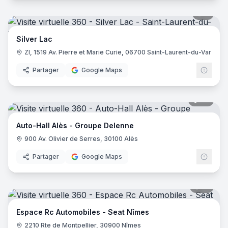
8
pano
Silver Lac
ZI, 1519 Av. Pierre et Marie Curie, 06700 Saint-Laurent-du-Var
Partager
Google Maps
27
pano
Auto-Hall Alès - Groupe Delenne
900 Av. Olivier de Serres, 30100 Alès
Partager
Google Maps
13
pano
Espace Rc Automobiles - Seat Nîmes
2210 Rte de Montpellier, 30900 Nîmes