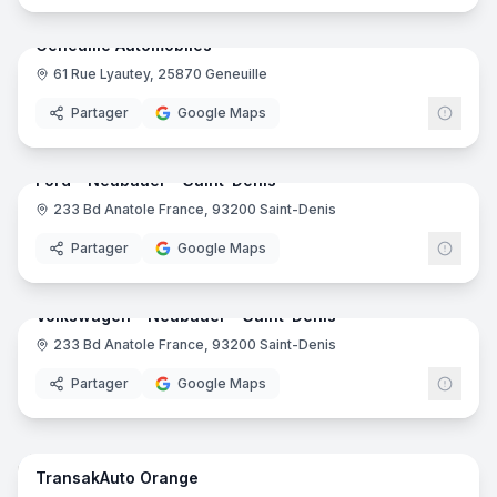
Geneuille Automobiles
61 Rue Lyautey, 25870 Geneuille
Partager
Google Maps
9
pano
Ajout récent
Ford - Neubauer - Saint-Denis
233 Bd Anatole France, 93200 Saint-Denis
Partager
Google Maps
8
pano
Ajout récent
Volkswagen - Neubauer - Saint-Denis
233 Bd Anatole France, 93200 Saint-Denis
Volk
Partager
Google Maps
12
pano
Ajout récent
TransakAuto Orange
Tran