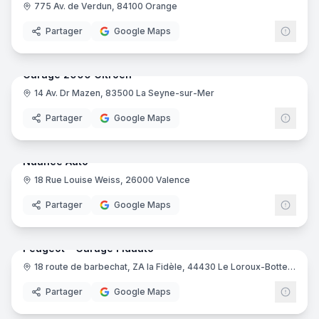
775 Av. de Verdun, 84100 Orange
Partager
Google Maps
10
pano
Ajout récent
Garage 2000 Citroën
14 Av. Dr Mazen, 83500 La Seyne-sur-Mer
Partager
Google Maps
19
pano
Nuance Auto
18 Rue Louise Weiss, 26000 Valence
Partager
Google Maps
9
pano
Peugeot - Garage Fidauto
18 route de barbechat, ZA la Fidèle, 44430 Le Loroux-Bottereau
Peug
Partager
Google Maps