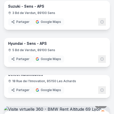
Suzuki - Sens - APS
Suzuk
S
3 Bd de Verdun, 89100 Sens
Partager
Google Maps
12
pano
Hyundai - Sens - APS
Hyun
H
5 Bd de Verdun, 89100 Sens
Partager
Google Maps
10
pano
Select Automobiles
18 Rue de l'Innovation, 85150 Les Achards
Partager
Google Maps
18
pano
BMW
B