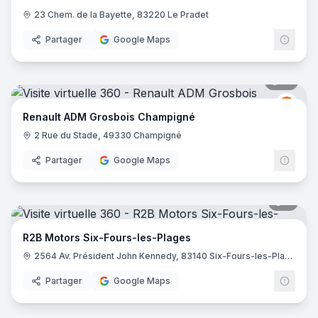
23 Chem. de la Bayette, 83220 Le Pradet
Partager
Google Maps
16
pano
Renau
R
Renault ADM Grosbois Champigné
2 Rue du Stade, 49330 Champigné
Partager
Google Maps
7
pano
R2B Motors Six-Fours-les-Plages
2564 Av. Président John Kennedy, 83140 Six-Fours-les-Plages
Partager
Google Maps