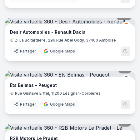
18
pano
Renau
R
Desir Automobiles - Renault Dacia
Zi La Boitardière, 296 Rue Abel Gody, 37400 Amboise
Partager
Google Maps
8
pano
Peug
Ets Belmas - Peugeot
Rue Gustave Eiffel, 11200 Lézignan-Corbières
Partager
Google Maps
7
pano
R2B Motors Le Pradet