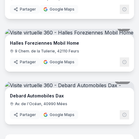
Partager
Google Maps
9
pano
Halles Foreziennes Mobil Home
9 Chem. de la Tuilerie, 42110 Feurs
Partager
Google Maps
20
pano
Debard Automobiles Dax
Av. de l'Océan, 40990 Mées
Partager
Google Maps
7
pano