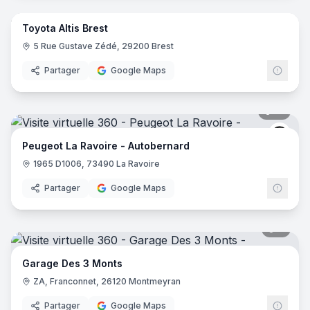
Toyota Altis Brest
Toyo
T
5 Rue Gustave Zédé, 29200 Brest
Partager
Google Maps
12
pano
Peug
Peugeot La Ravoire - Autobernard
1965 D1006, 73490 La Ravoire
Partager
Google Maps
7
pano
Garage Des 3 Monts
ZA, Franconnet, 26120 Montmeyran
Partager
Google Maps