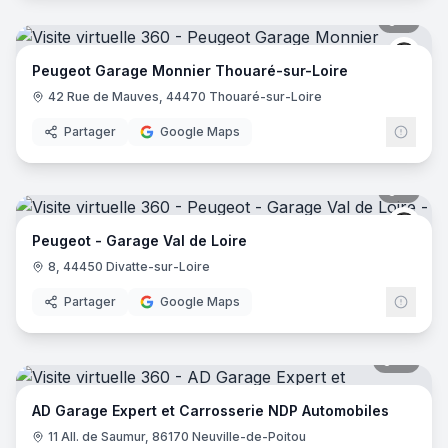
8
pano
Peug
Peugeot Garage Monnier Thouaré-sur-Loire
42 Rue de Mauves, 44470 Thouaré-sur-Loire
Partager
Google Maps
8
pano
Peug
Peugeot - Garage Val de Loire
8, 44450 Divatte-sur-Loire
Partager
Google Maps
10
pano
AD Garage Expert et Carrosserie NDP Automobiles
11 All. de Saumur, 86170 Neuville-de-Poitou