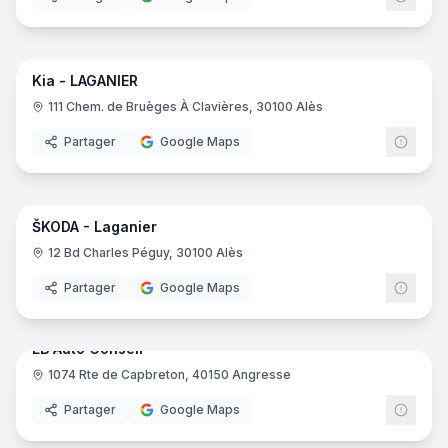
19
pano
Kia - LAGANIER
Kia
K
111 Chem. de Bruèges À Clavières, 30100 Alès
Partager
Google Maps
15
pano
ŠKODA - Laganier
Skod
S
12 Bd Charles Péguy, 30100 Alès
Partager
Google Maps
7
pano
EB Auto Conseil
1074 Rte de Capbreton, 40150 Angresse
Partager
Google Maps
22
pano