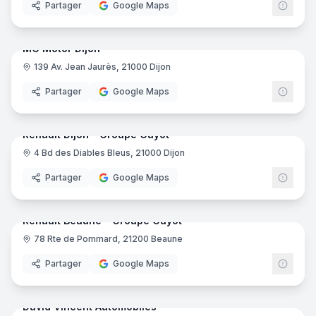
Partager
Google Maps
7
pano
MG Motor Dijon
139 Av. Jean Jaurès, 21000 Dijon
Partager
Google Maps
37
pano
Renault Dijon - Groupe Guyot
4 Bd des Diables Bleus, 21000 Dijon
Renau
Partager
Google Maps
34
pano
Renault Beaune - Groupe Guyot
78 Rte de Pommard, 21200 Beaune
Renau
Partager
Google Maps
9
pano
David Vincent Automobiles