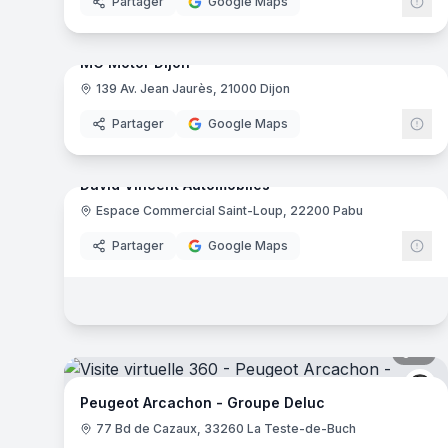
Partager
Google Maps
7
pa
MG Motor Dijon
139 Av. Jean Jaurès, 21000 Dijon
Partager
Google Maps
9
pa
David Vincent Automobiles
Espace Commercial Saint-Loup, 22200 Pabu
Partager
Google Maps
11
pa
Pe
Peugeot Arcachon - Groupe Deluc
77 Bd de Cazaux, 33260 La Teste-de-Buch