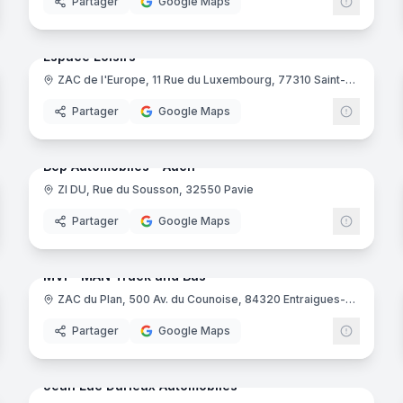
Partager
Google Maps
noramas
17
panora
Ajout récent
Espace Loisirs
ZAC de l'Europe, 11 Rue du Luxembourg, 77310 Saint-Fargeau-Ponthierry
ugeot
Partager
Google Maps
noramas
8
panora
Ajout récent
Bcp Automobiles - Auch
ZI DU, Rue du Sousson, 32550 Pavie
Partager
Google Maps
noramas
16
panora
Ajout récent
MVI - MAN Truck and Bus
ZAC du Plan, 500 Av. du Counoise, 84320 Entraigues-sur-la-Sorgue
rsche
Partager
Google Maps
noramas
22
panora
Ajout récent
Jean Luc Durieux Automobiles
-Loire