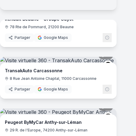
mas
34
panoramas
Renault Beaune - Groupe Guyot
78 Rte de Pommard, 21200 Beaune
Renault
Partager
Google Maps
mas
12
panoramas
TransakAuto
TransakAuto Carcassonne
8 Rue Jean Antoine Chaptal, 11000 Carcassonne
Partager
Google Maps
mas
17
panoramas
Peugeot
Peugeot ByMyCar Anthy-sur-Léman
29 R. de l'Europe, 74200 Anthy-sur-Léman