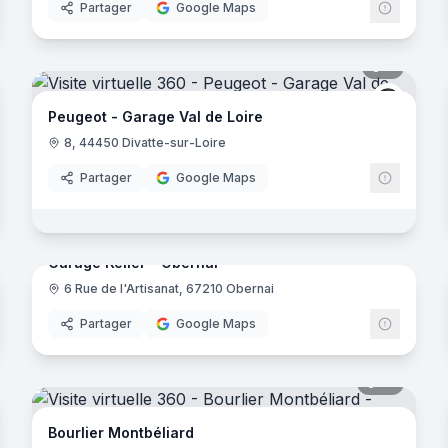
Partager
Google Maps
- Paris
noramas
8
panora
ugeot
Peugeo
Peugeot - Garage Val de Loire
8, 44450 Divatte-sur-Loire
Partager
Google Maps
noramas
18
panora
Garage Keller - Obernai
6 Rue de l'Artisanat, 67210 Obernai
Partager
Google Maps
noramas
12
panora
Bourlier Montbéliard