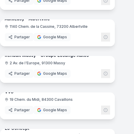
Partager
Google Maps
mas
8
panoramas
Ajout récent
AutoEasy - Albertville
1140 Chem. de la Cassine, 73200 Albertville
Partager
Google Maps
mas
26
panoramas
Ajout récent
Renault Massy - Groupe Losange Autos
2 Av. de l'Europe, 91300 Massy
Partager
Google Maps
mas
13
panoramas
Ajout récent
VVO
19 Chem. du Midi, 84300 Cavaillons
Partager
Google Maps
mas
8
panoramas
Ajout récent
LJ Concept