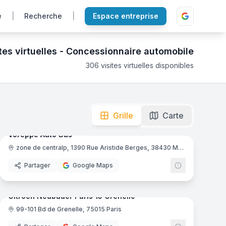
e
|
Recherche
|
Espace entreprise
tes virtuelles -
Concessionnaire automobile
306
visites virtuelles disponibles
nt une immersion totale pour explorer les showrooms.
mas
16
panoramas
Ajout récent
Grille
Carte
Voreppe Auto Sas
zone de centralp, 1390 Rue Aristide Berges, 38430 Moirans
Partager
Google Maps
mas
8
panoramas
Ajout récent
Citroën Neubauer Paris 15 Grenelle
99-101 Bd de Grenelle, 75015 Paris
Citroën