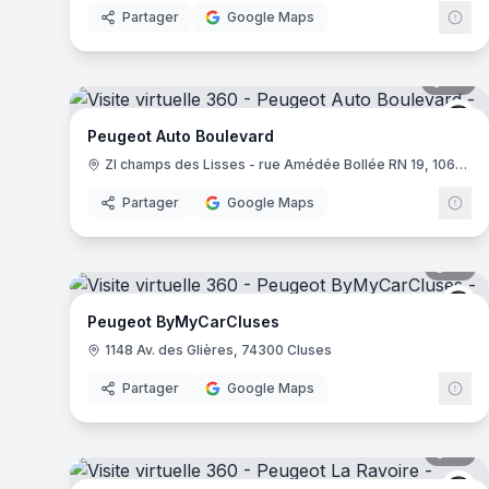
Partager
Google Maps
27
pa
Pe
Peugeot Auto Boulevard
ZI champs des Lisses - rue Amédée Bollée RN 19, 10600 Barberey-Saint-Sulpice
Partager
Google Maps
13
pa
Pe
Peugeot ByMyCarCluses
1148 Av. des Glières, 74300 Cluses
Partager
Google Maps
12
pa
Pe