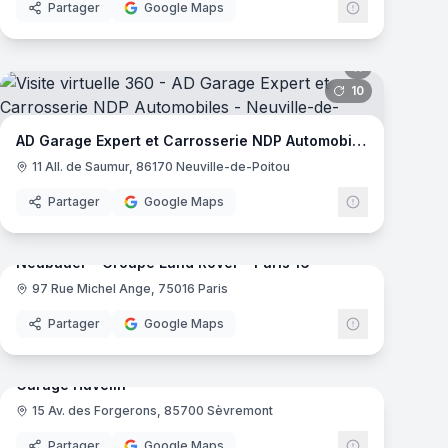
Partager
Google Maps
mas
10
panoramas
t
AD Garage Expert et Carrosserie NDP Automobiles
11 All. de Saumur, 86170 Neuville-de-Poitou
Partager
Google Maps
mas
8
panoramas
Neubauer - Groupe Land Rover - Paris 16
97 Rue Michel Ange, 75016 Paris
Partager
Google Maps
28
panoramas
mas
Garage Huvelin
15 Av. des Forgerons, 85700 Sèvremont
Partager
Google Maps