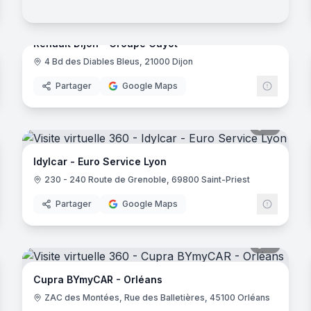
noramas
37
panora
Renault Dijon - Groupe Guyot
4 Bd des Diables Bleus, 21000 Dijon
Renault
Partager
Google Maps
noramas
11
panora
Idylcar - Euro Service Lyon
230 - 240 Route de Grenoble, 69800 Saint-Priest
Partager
Google Maps
noramas
11
panora
ugeot
Cupra BYmyCAR - Orléans
ZAC des Montées, Rue des Balletières, 45100 Orléans