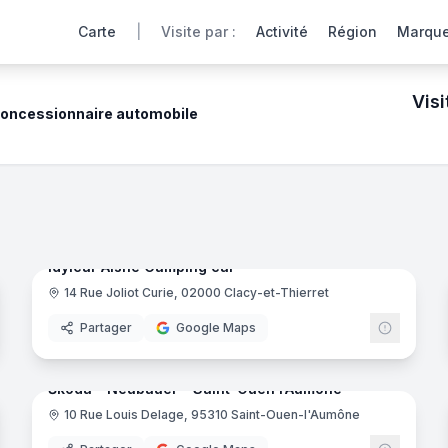
Carte
|
Visite par :
Activité
Région
Marqu
Visi
oncessionnaire automobile
ins et shopping
360° de nos concessionnaires automobiles partenaires offre
noramas
15
panora
Ajout récent
Idylcar Aisne Camping car
14 Rue Joliot Curie, 02000 Clacy-et-Thierret
'Aumône
Partager
Google Maps
noramas
7
panora
Ajout récent
Škoda - Neubauer - Saint-Ouen l’Aumône
10 Rue Louis Delage, 95310 Saint-Ouen-l'Aumône
oda
Skoda