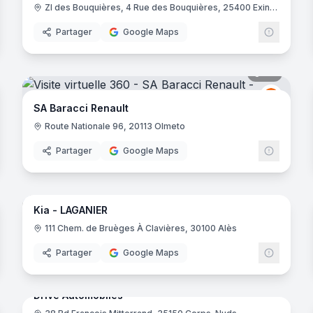
ZI des Bouquières, 4 Rue des Bouquières, 25400 Exincourt
Partager
Google Maps
noramas
22
panora
a
Renault
R
SA Baracci Renault
Route Nationale 96, 20113 Olmeto
Partager
Google Maps
noramas
19
panora
les
Kia - LAGANIER
ugeot
Kia
K
111 Chem. de Bruèges À Clavières, 30100 Alès
Partager
Google Maps
noramas
22
panora
Drive Automobiles