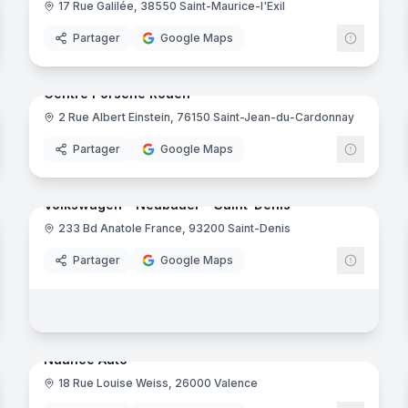
17 Rue Galilée, 38550 Saint-Maurice-l'Exil
lle-de-Poitou
Partager
Google Maps
noramas
7
panora
Ajout récent
Centre Porsche Rouen
2 Rue Albert Einstein, 76150 Saint-Jean-du-Cardonnay
ansakAuto
Porsch
Partager
Google Maps
noramas
8
panora
Ajout récent
Volkswagen - Neubauer - Saint-Denis
233 Bd Anatole France, 93200 Saint-Denis
Volksw
Partager
Google Maps
noramas
19
panora
Nuance Auto
18 Rue Louise Weiss, 26000 Valence
erret
- Levallois-Perret