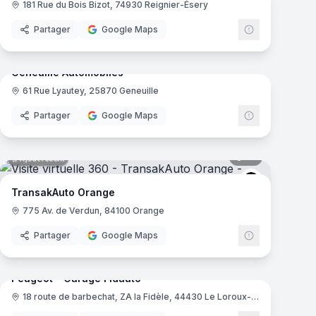
181 Rue du Bois Bizot, 74930 Reignier-Ésery
Partager
Google Maps
mas
10
panoramas
Ajout récent
Geneuille Automobiles
61 Rue Lyautey, 25870 Geneuille
e
Partager
Google Maps
mas
12
panoramas
Ajout récent
agen
TransakAuto
TransakAuto Orange
775 Av. de Verdun, 84100 Orange
Partager
Google Maps
mas
9
panoramas
Peugeot - Garage Fidauto
18 route de barbechat, ZA la Fidèle, 44430 Le Loroux-Bottereau
Peugeot