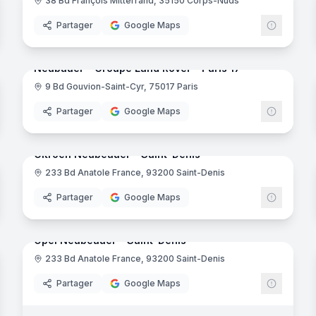
38 Bd François Mitterrand, 35150 Corps-Nuds
ernard C.A.R.
- Châteaubernard
Partager
Google Maps
noramas
17
panora
Neubauer - Groupe Land Rover - Paris 17
9 Bd Gouvion-Saint-Cyr, 75017 Paris
Partager
Google Maps
noramas
7
panora
Citroën Neubeauer - Saint-Denis
233 Bd Anatole France, 93200 Saint-Denis
a
Partager
Google Maps
8
panora
noramas
Opel Neubeauer - Saint-Denis
233 Bd Anatole France, 93200 Saint-Denis
Partager
Google Maps