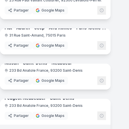
25 Rue Paul Vaillant Couturier, 92300 Levallois-Perret
Partager
Google Maps
mas
8
panoramas
Fiat - Abarth - Jeep - Alfa Romeo - Paris 15ème Neubauer
31 Rue Saint-Amand, 75015 Paris
Partager
Google Maps
mas
7
panoramas
Nissan - Saint-Denis - Neubaeur
233 Bd Anatole France, 93200 Saint-Denis
Nissan
Partager
Google Maps
mas
7
panoramas
Peugeot Neubeauer - Saint-Denis
233 Bd Anatole France, 93200 Saint-Denis
Peugeot
Partager
Google Maps