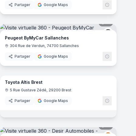
Partager
Google Maps
mas
13
panoramas
t
Peugeot
Peugeot ByMyCar Sallanches
304 Rue de Verdun, 74700 Sallanches
Partager
Google Maps
13
panoramas
mas
Toyota Altis Brest
t
Toyota
T
5 Rue Gustave Zédé, 29200 Brest
Partager
Google Maps
mas
18
panoramas
Renault
R