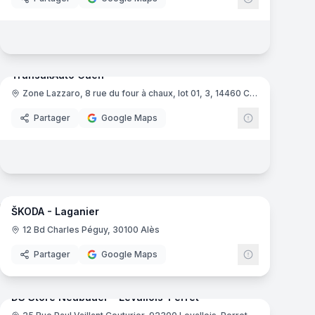
7
panoramas
mas
TransakAuto Caen
Zone Lazzaro, 8 rue du four à chaux, lot 01, 3, 14460 Colombelles
TransakAuto
Partager
Google Maps
mas
15
panoramas
ŠKODA - Laganier
Skoda
S
12 Bd Charles Péguy, 30100 Alès
Partager
Google Maps
mas
8
panoramas
DS Store Neubauer - Levallois-Perret