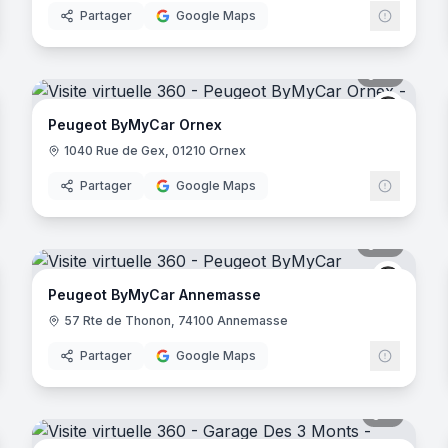
Partager
Google Maps
noramas
10
panora
ugeot
Peugeo
Peugeot ByMyCar Ornex
1040 Rue de Gex, 01210 Ornex
Partager
Google Maps
noramas
17
panora
ugeot
Peugeo
Peugeot ByMyCar Annemasse
57 Rte de Thonon, 74100 Annemasse
Partager
Google Maps
noramas
7
panora
ugeot