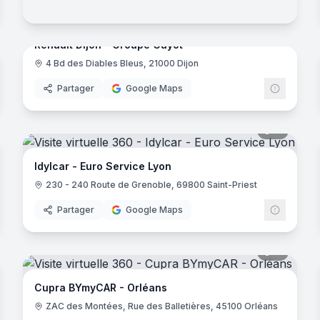
noramas
37
panora
Renault Dijon - Groupe Guyot
4 Bd des Diables Bleus, 21000 Dijon
Renault
Partager
Google Maps
noramas
11
panora
Idylcar - Euro Service Lyon
230 - 240 Route de Grenoble, 69800 Saint-Priest
Partager
Google Maps
noramas
11
panora
ugeot
Cupra BYmyCAR - Orléans
ZAC des Montées, Rue des Balletières, 45100 Orléans