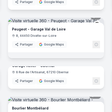
Partager
Google Maps
- Paris
noramas
8
panora
ugeot
Peugeo
Peugeot - Garage Val de Loire
8, 44450 Divatte-sur-Loire
Partager
Google Maps
noramas
18
panora
Garage Keller - Obernai
6 Rue de l'Artisanat, 67210 Obernai
Partager
Google Maps
noramas
12
panora
Bourlier Montbéliard