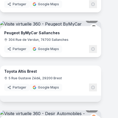
Partager
Google Maps
mas
13
panoramas
t
Peugeot
Peugeot ByMyCar Sallanches
304 Rue de Verdun, 74700 Sallanches
Partager
Google Maps
13
panoramas
mas
Toyota Altis Brest
t
Toyota
T
5 Rue Gustave Zédé, 29200 Brest
Partager
Google Maps
mas
18
panoramas
Renault
R