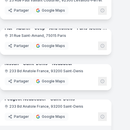
25 Rue Paul Vaillant Couturier, 92300 Levallois-Perret
Partager
Google Maps
mas
8
panoramas
Fiat - Abarth - Jeep - Alfa Romeo - Paris 15ème Neubauer
31 Rue Saint-Amand, 75015 Paris
Partager
Google Maps
mas
7
panoramas
Nissan - Saint-Denis - Neubaeur
233 Bd Anatole France, 93200 Saint-Denis
Nissan
Partager
Google Maps
mas
7
panoramas
Peugeot Neubeauer - Saint-Denis
233 Bd Anatole France, 93200 Saint-Denis
Peugeot
Partager
Google Maps