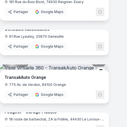
181 Rue du Bois Bizot, 74930 Reignier-Ésery
Partager
Google Maps
mas
10
panoramas
Ajout récent
Geneuille Automobiles
61 Rue Lyautey, 25870 Geneuille
e
Partager
Google Maps
mas
12
panoramas
Ajout récent
agen
TransakAuto
TransakAuto Orange
775 Av. de Verdun, 84100 Orange
Partager
Google Maps
mas
9
panoramas
Peugeot - Garage Fidauto
18 route de barbechat, ZA la Fidèle, 44430 Le Loroux-Bottereau
Peugeot