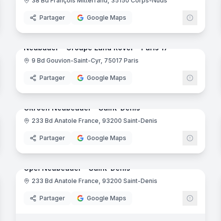
38 Bd François Mitterrand, 35150 Corps-Nuds
ernard C.A.R.
- Châteaubernard
Partager
Google Maps
noramas
17
panora
Neubauer - Groupe Land Rover - Paris 17
9 Bd Gouvion-Saint-Cyr, 75017 Paris
Partager
Google Maps
noramas
7
panora
Citroën Neubeauer - Saint-Denis
233 Bd Anatole France, 93200 Saint-Denis
a
Partager
Google Maps
8
panora
noramas
Opel Neubeauer - Saint-Denis
233 Bd Anatole France, 93200 Saint-Denis
Partager
Google Maps