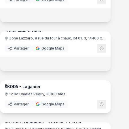
7
panoramas
mas
TransakAuto Caen
Zone Lazzaro, 8 rue du four à chaux, lot 01, 3, 14460 Colombelles
TransakAuto
Partager
Google Maps
mas
15
panoramas
ŠKODA - Laganier
Skoda
S
12 Bd Charles Péguy, 30100 Alès
Partager
Google Maps
mas
8
panoramas
DS Store Neubauer - Levallois-Perret