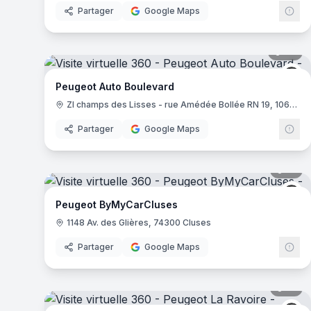
Partager
Google Maps
27
pa
Pe
Peugeot Auto Boulevard
ZI champs des Lisses - rue Amédée Bollée RN 19, 10600 Barberey-Saint-Sulpice
Partager
Google Maps
13
pa
Pe
Peugeot ByMyCarCluses
1148 Av. des Glières, 74300 Cluses
Partager
Google Maps
12
pa
Pe