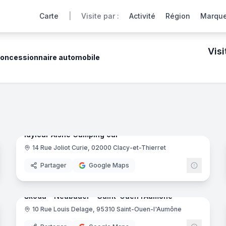
Carte
|
Visite par :
Activité
Région
Marqu
Visi
oncessionnaire automobile
ins et shopping
360° de nos concessionnaires automobiles partenaires offre
noramas
15
panora
Ajout récent
Idylcar Aisne Camping car
14 Rue Joliot Curie, 02000 Clacy-et-Thierret
'Aumône
Partager
Google Maps
noramas
7
panora
Ajout récent
Škoda - Neubauer - Saint-Ouen l’Aumône
10 Rue Louis Delage, 95310 Saint-Ouen-l'Aumône
oda
Skoda