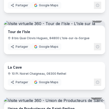
Partager
Google Maps
7
pano
Tour de l'Isle
8 bis Quai Clovis Hugues, 84800 L'Isle-sur-la-Sorgue
Partager
Google Maps
8
pano
La Cave
10 Pl. Noiret Chaigneau, 08300 Rethel
Partager
Google Maps
21
pano
Union de Producteurs de Saint-Emilion