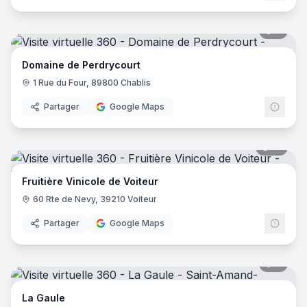
9
pano
Domaine de Perdrycourt
1 Rue du Four, 89800 Chablis
Partager
Google Maps
14
pano
Fruitière Vinicole de Voiteur
60 Rte de Nevy, 39210 Voiteur
Partager
Google Maps
7
pano
La Gaule