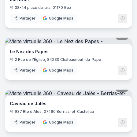
38-44 place du jura, 01170 Gex
Partager
Google Maps
9
pano
Le Nez des Papes
2 Rue de l'Église, 84230 Châteauneuf-du-Pape
Partager
Google Maps
8
pano
Caveau de Jalès
937 Rte d'Alès, 07460 Berrias-et-Casteljau
Partager
Google Maps
8
pano