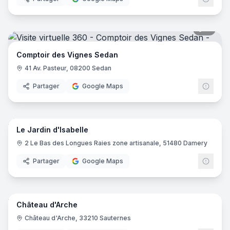
11
pano
Comptoir des Vignes Sedan
41 Av. Pasteur, 08200 Sedan
Partager
Google Maps
3
pano
Le Jardin d'Isabelle
2 Le Bas des Longues Raies zone artisanale, 51480 Damery
Partager
Google Maps
10
pano
Château d'Arche
Château d'Arche, 33210 Sauternes