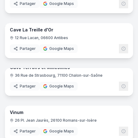
Partager
Google Maps
7
pano
Cave La Treille d'Or
12 Rue Lacan, 06600 Antibes
Partager
Google Maps
15
pano
Cave Terroirs et Millésimes
36 Rue de Strasbourg, 71100 Chalon-sur-Saône
Partager
Google Maps
7
pano
Vinum
26 Pl. Jean Jaurès, 26100 Romans-sur-Isère
Partager
Google Maps