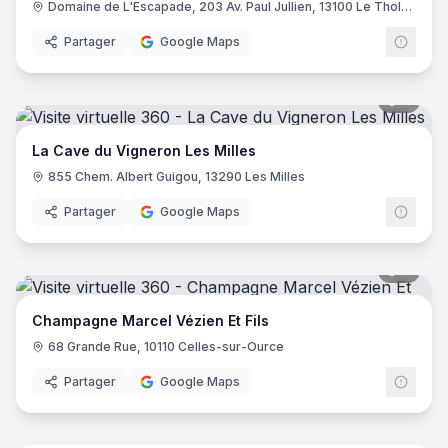
Domaine de L'Escapade, 203 Av. Paul Jullien, 13100 Le Tholonet
Partager
Google Maps
7
pano
La Cave du Vigneron Les Milles
855 Chem. Albert Guigou, 13290 Les Milles
Partager
Google Maps
9
pano
Champagne Marcel Vézien Et Fils
68 Grande Rue, 10110 Celles-sur-Ource
Partager
Google Maps
9
pano