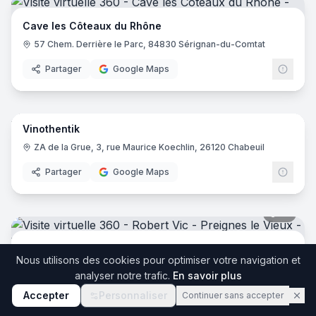
Cave les Côteaux du Rhône
57 Chem. Derrière le Parc, 84830 Sérignan-du-Comtat
Partager
Google Maps
17
pano
Vinothentik
ZA de la Grue, 3, rue Maurice Koechlin, 26120 Chabeuil
Partager
Google Maps
12
pano
Robert Vic - Preignes le Vieux
Nous utilisons des cookies pour optimiser votre navigation et
Preignes le Vieux, 34450 Vias
analyser notre trafic.
En savoir plus
Partager
Google Maps
Accepter
Personnaliser
Continuer sans accepter