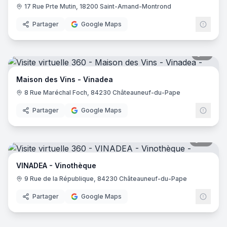
17 Rue Prte Mutin, 18200 Saint-Amand-Montrond
Partager
Google Maps
7
pano
Maison des Vins - Vinadea
8 Rue Maréchal Foch, 84230 Châteauneuf-du-Pape
Partager
Google Maps
15
pano
VINADEA - Vinothèque
9 Rue de la République, 84230 Châteauneuf-du-Pape
Partager
Google Maps
7
pano