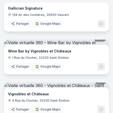
Gallician Signature
128 Av. des Costières, 30600 Vauvert
Partager
Google Maps
12
pano
Wine Bar by Vignobles et Châteaux
1 Rue du Clocher, 33330 Saint-Émilion
Partager
Google Maps
8
pano
Vignobles et Châteaux
4 Rue du Clocher, 33330 Saint-Émilion
Partager
Google Maps