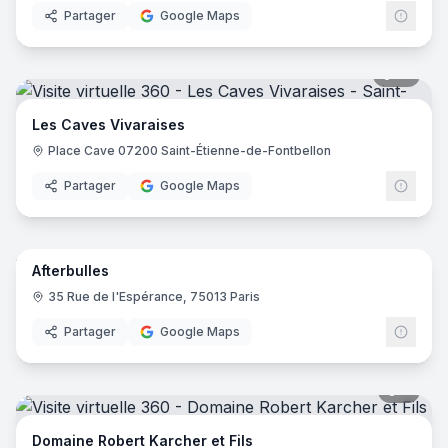
Partager
Google Maps
10
pano
Les Caves Vivaraises
Place Cave 07200 Saint-Étienne-de-Fontbellon‎
Partager
Google Maps
7
pano
Afterbulles
35 Rue de l'Espérance, 75013 Paris
Partager
Google Maps
9
pano
Domaine Robert Karcher et Fils