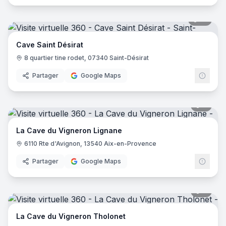
14
pano
Cave Saint Désirat
8 quartier tine rodet, 07340 Saint-Désirat
Partager
Google Maps
7
pano
La Cave du Vigneron Lignane
6110 Rte d'Avignon, 13540 Aix-en-Provence
Partager
Google Maps
8
pano
La Cave du Vigneron Tholonet