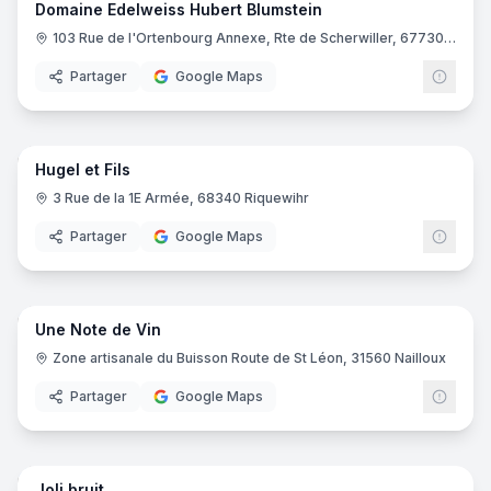
Domaine Edelweiss Hubert Blumstein
103 Rue de l'Ortenbourg Annexe, Rte de Scherwiller, 67730 Châtenois
Partager
Google Maps
6
pano
Ajout récent
Hugel et Fils
3 Rue de la 1E Armée, 68340 Riquewihr
Partager
Google Maps
13
pano
Ajout récent
Une Note de Vin
Zone artisanale du Buisson Route de St Léon, 31560 Nailloux
Partager
Google Maps
5
pano
Ajout récent
Joli bruit