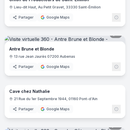
Lieu-dit Haut, Au Petit Gravet, 33330 Saint-Émilion
Partager
Google Maps
7
pano
Antre Brune et Blonde
13 rue Jean Jaurès 07200 Aubenas
Partager
Google Maps
9
pano
Cave chez Nathalie
21 Rue du 1er Septembre 1944, 01160 Pont-d'Ain
Partager
Google Maps
15
pano