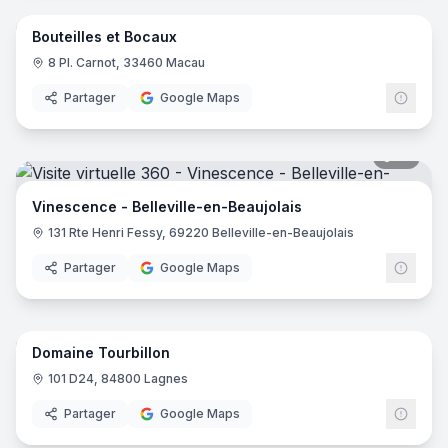
Bouteilles et Bocaux
8 Pl. Carnot, 33460 Macau
Partager
Google Maps
10
pano
Vinescence - Belleville-en-Beaujolais
131 Rte Henri Fessy, 69220 Belleville-en-Beaujolais
Partager
Google Maps
15
pano
Domaine Tourbillon
101 D24, 84800 Lagnes
Partager
Google Maps