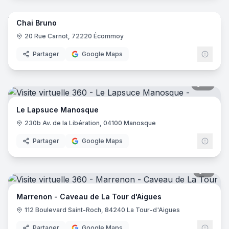
Chai Bruno
20 Rue Carnot, 72220 Écommoy
Partager
Google Maps
15
pano
Le Lapsuce Manosque
230b Av. de la Libération, 04100 Manosque
Partager
Google Maps
8
pano
Marrenon - Caveau de La Tour d'Aigues
112 Boulevard Saint-Roch, 84240 La Tour-d'Aigues
Partager
Google Maps