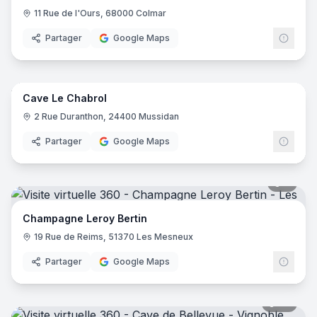
11 Rue de l'Ours, 68000 Colmar
Partager
Google Maps
6
pano
Cave Le Chabrol
2 Rue Duranthon, 24400 Mussidan
Partager
Google Maps
8
pano
Champagne Leroy Bertin
19 Rue de Reims, 51370 Les Mesneux
Partager
Google Maps
20
pano