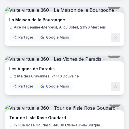
13
pano
La Maison de la Bourgogne
Aire de Beaune-Merceuil, A. du Soleil, 21190 Merceuil
Partager
Google Maps
14
pano
Les Vignes de Paradis
2 Rte des Gravannes, 74140 Douvaine
Partager
Google Maps
7
pano
Tour de l'Isle Rose Goudard
12 Rue Rose Goudard, 84800 L'Isle-sur-la-Sorgue