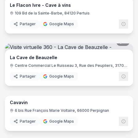
Le Flacon Ivre - Cave à vins
109 Bd de la Sainte-Barbe, 84120 Pertuis
Partager
Google Maps
9
pano
La Cave de Beauzelle
Centre Commercial Le Ruisseau 3, Rue des Peupliers, 31700 Beauzelle
Partager
Google Maps
8
pano
Cavavin
6 bis Rue François Marie Voltaire, 66000 Perpignan
Partager
Google Maps
10
pano