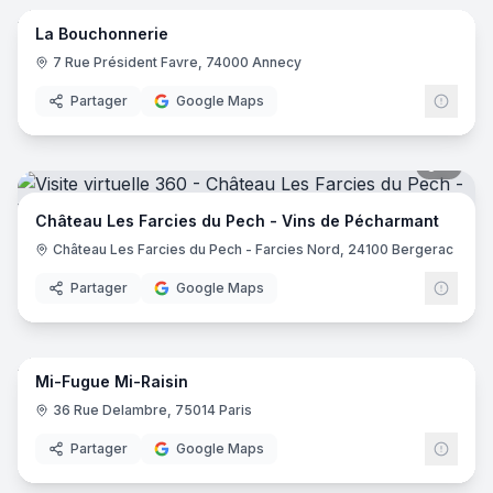
La Bouchonnerie
7 Rue Président Favre, 74000 Annecy
Partager
Google Maps
7
pano
Château Les Farcies du Pech - Vins de Pécharmant
Château Les Farcies du Pech - Farcies Nord, 24100 Bergerac
Partager
Google Maps
9
pano
Mi-Fugue Mi-Raisin
36 Rue Delambre, 75014 Paris
Partager
Google Maps
7
pano