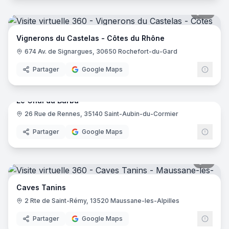
16
pano
Vignerons du Castelas - Côtes du Rhône
674 Av. de Signargues, 30650 Rochefort-du-Gard
Partager
Google Maps
16
pano
Le Chai du Barbu
26 Rue de Rennes, 35140 Saint-Aubin-du-Cormier
Partager
Google Maps
8
pano
Caves Tanins
2 Rte de Saint-Rémy, 13520 Maussane-les-Alpilles
Partager
Google Maps