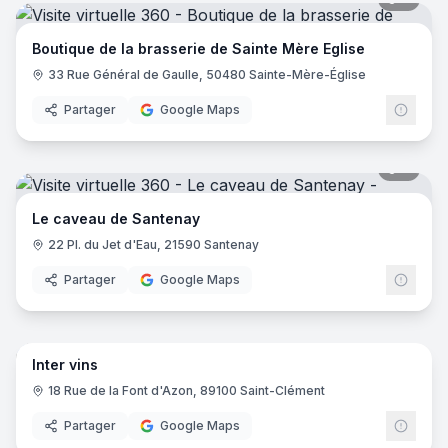
Boutique de la brasserie de Sainte Mère Eglise
33 Rue Général de Gaulle, 50480 Sainte-Mère-Église
Partager
Google Maps
8
pano
Le caveau de Santenay
22 Pl. du Jet d'Eau, 21590 Santenay
Partager
Google Maps
13
pano
Inter vins
18 Rue de la Font d'Azon, 89100 Saint-Clément
Partager
Google Maps