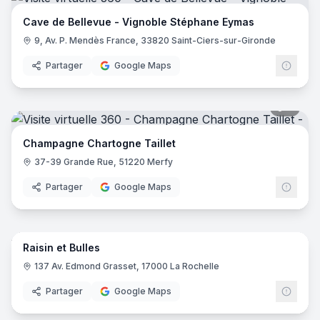
Cave de Bellevue - Vignoble Stéphane Eymas
9, Av. P. Mendès France, 33820 Saint-Ciers-sur-Gironde
Partager
Google Maps
8
pano
Champagne Chartogne Taillet
37-39 Grande Rue, 51220 Merfy
Partager
Google Maps
7
pano
Raisin et Bulles
137 Av. Edmond Grasset, 17000 La Rochelle
Partager
Google Maps