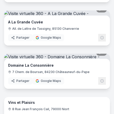
7
pano
A La Grande Cuvée
All. de Lattre de Tassigny, 85130 Chanverrie
Partager
Google Maps
9
pano
Domaine La Consonnière
7 Chem. de Boursan, 84230 Châteauneuf-du-Pape
Partager
Google Maps
24
pano
Vins et Plaisirs
8 Rue Jean François Cail, 79000 Niort