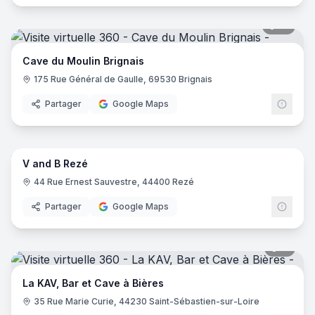
14
pano
Cave du Moulin Brignais
175 Rue Général de Gaulle, 69530 Brignais
Partager
Google Maps
11
pano
V and B Rezé
V and
44 Rue Ernest Sauvestre, 44400 Rezé
Partager
Google Maps
11
pano
La KAV, Bar et Cave à Bières
35 Rue Marie Curie, 44230 Saint-Sébastien-sur-Loire