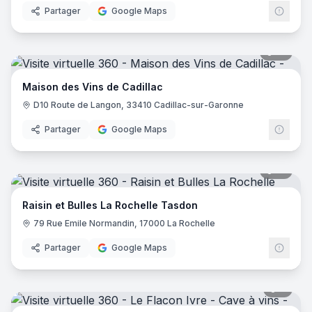
Partager
Google Maps
17
pano
Maison des Vins de Cadillac
D10 Route de Langon, 33410 Cadillac-sur-Garonne
Partager
Google Maps
10
pano
Raisin et Bulles La Rochelle Tasdon
79 Rue Emile Normandin, 17000 La Rochelle
Partager
Google Maps
8
pano