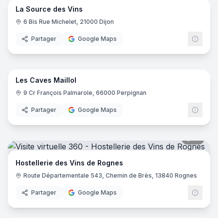
La Source des Vins
6 Bis Rue Michelet, 21000 Dijon
Partager
Google Maps
11
pano
Les Caves Maillol
9 Cr François Palmarole, 66000 Perpignan
Partager
Google Maps
10
pano
Hostellerie des Vins de Rognes
Route Départementale 543, Chemin de Brès, 13840 Rognes
Partager
Google Maps
17
pano