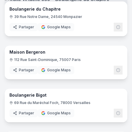
Boulangerie du Chapitre
39 Rue Notre Dame, 24540 Monpazier
Partager
Google Maps
5
pano
Maison Bergeron
112 Rue Saint-Dominique, 75007 Paris
Partager
Google Maps
7
pano
Boulangerie Bigot
69 Rue du Maréchal Foch, 78000 Versailles
Partager
Google Maps
8
pano