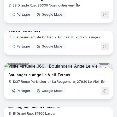
28 Grande Rue, 85330 Noirmoutier-en-l'Île
Pâtisserie Fine
- Versailles
Boulangerie Coulin
- Saint-Martin-de-Crau
Partager
Google Maps
11
pano
Boulangerie Ange - Brest
- Brest
Ajout récent
Loco Polo
- Lille
Les Folies du Roy
Le Petit Gourmand
- Les Angles
Rue Jean-Baptiste Colbert Z.A.C des, 85700 Pouzauges
Au Temps Passé
- Roussillon
La Maison du Gibassier
- Lourmarin
Partager
Google Maps
Boulangerie - Pâtisserie Les halles
- Clisson
Le Fournil du Tanargue
- Jaujac
8
pano
Ajout récent
Boulangerie Boisset Sebastien
- Aunac sur Charente
L'Atelier Villeurbanne Gare
- Villeurbanne
Boul
BA
Boulangerie Ange Le Vieil-Évreux
sucré salé
- Val Thorens
1237 Route Paris Lieu-dit La Rougemare, 27930 Le Vieil-Évreux
Boulangerie La Talemelerie Maché
- Chambery
Boulangerie La Talemelerie Sénat
- Chambéry
Partager
Google Maps
6
pano
Ajout récent
Comme Autrefois - La Boutique
- Aix-les-Bains
Sésame Boulangerie-Pâtisserie
- Nantes
Armengaud Julien Pâtisserie
Boulangerie Vianney Degruson
- Lille
18 Grand Rue, 81500 Lavaur