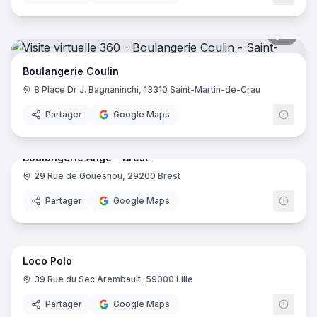
8
pano
Boulangerie Coulin
8 Place Dr J. Bagnaninchi, 13310 Saint-Martin-de-Crau
Partager
Google Maps
7
pano
Boulangerie Ange - Brest
29 Rue de Gouesnou, 29200 Brest
Boul
Partager
Google Maps
7
pano
Loco Polo
39 Rue du Sec Arembault, 59000 Lille
Partager
Google Maps