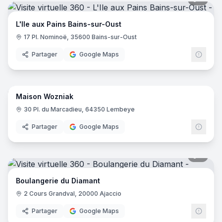
L'Ile aux Pains Bains-sur-Oust
17 Pl. Nominoë, 35600 Bains-sur-Oust
Partager
Google Maps
4
pano
Maison Wozniak
30 Pl. du Marcadieu, 64350 Lembeye
Partager
Google Maps
5
pano
Boulangerie du Diamant
2 Cours Grandval, 20000 Ajaccio
Partager
Google Maps