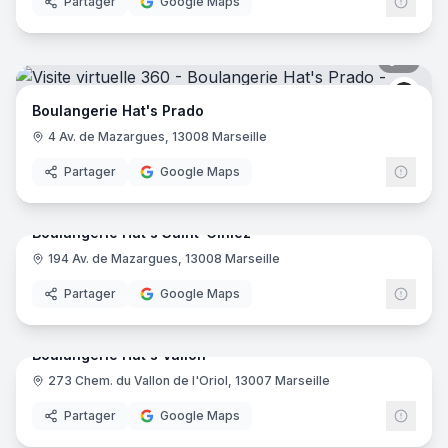
Partager
Google Maps
8
pano
Boula
Boulangerie Hat's Prado
4 Av. de Mazargues, 13008 Marseille
Partager
Google Maps
12
pano
Boulangerie Hat's Saint-Giniez
194 Av. de Mazargues, 13008 Marseille
Boula
Partager
Google Maps
5
pano
Boulangerie Hat's Vallon
273 Chem. du Vallon de l'Oriol, 13007 Marseille
Boula
Partager
Google Maps
10
pano