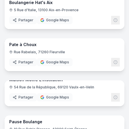
Boulangerie Hat's Aix
5 Rue d'Italie, 13100 Aix-en-Provence
Partager
Google Maps
17
pano
Pate à Choux
Rue Rabelais, 71260 Fleurville
Partager
Google Maps
9
pano
Maison Moine L'Institution
54 Rue de la République, 69120 Vaulx-en-Velin
Partager
Google Maps
8
pano
Pause Boulange