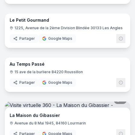
9
pano
Le Petit Gourmand
1225, Avenue de la 2ème Division Blindée 30133 Les Angles
Partager
Google Maps
8
pano
Au Temps Passé
15 ave de la burliere 84220 Roussillon
Partager
Google Maps
8
pano
La Maison du Gibassier
Avenue du 8 Mai 1945, 84160 Lourmarin
Partager
Google Maps