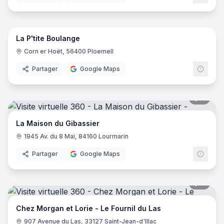
7
pano
La P'tite Boulange
Corn er Hoët, 56400 Ploemell
Partager
Google Maps
9
pano
La Maison du Gibassier
1945 Av. du 8 Mai, 84160 Lourmarin
Partager
Google Maps
6
pano
Chez Morgan et Lorie - Le Fournil du Las
907 Avenue du Las, 33127 Saint-Jean-d'Illac