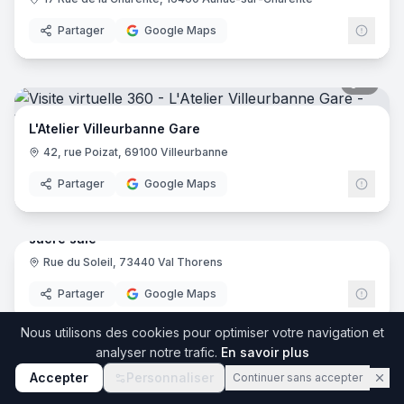
Partager
Google Maps
8
pano
L'Atelier Villeurbanne Gare
42, rue Poizat, 69100 Villeurbanne
Partager
Google Maps
9
pano
sucré salé
Rue du Soleil, 73440 Val Thorens
Partager
Google Maps
7
pano
Nous utilisons des cookies pour optimiser votre navigation et
Boulangerie La Talemelerie Maché
analyser notre trafic.
En savoir plus
5 Rue de la Trésorerie, 73000 Chambéry
Accepter
Personnaliser
Continuer sans accepter
Partager
Google Maps