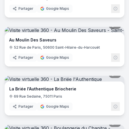
Partager
Google Maps
7
pano
Au Moulin Des Saveurs
52 Rue de Paris, 50600 Saint-Hilaire-du-Harcouët
Partager
Google Maps
7
pano
La Briée l'Authentique Briocherie
69 Rue Sedaine, 75011 Paris
Partager
Google Maps
6
pano