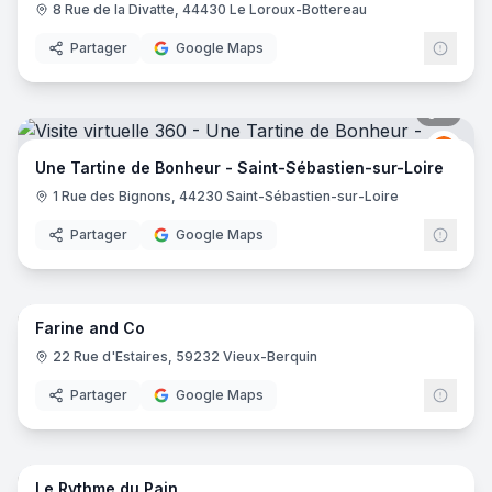
8 Rue de la Divatte, 44430 Le Loroux-Bottereau
Partager
Google Maps
5
pano
Une T
UT
Une Tartine de Bonheur - Saint-Sébastien-sur-Loire
1 Rue des Bignons, 44230 Saint-Sébastien-sur-Loire
Partager
Google Maps
8
pano
Farine and Co
22 Rue d'Estaires, 59232 Vieux-Berquin
Partager
Google Maps
7
pano
Le Rythme du Pain