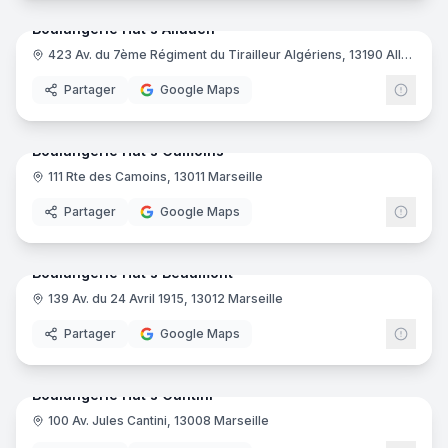
Boulangerie Hat's Allauch
423 Av. du 7ème Régiment du Tirailleur Algériens, 13190 Allauch
Boula
Partager
Google Maps
6
pano
Boulangerie Hat's Camoins
111 Rte des Camoins, 13011 Marseille
Boula
Partager
Google Maps
5
pano
Boulangerie Hat's Beaumont
139 Av. du 24 Avril 1915, 13012 Marseille
Boula
Partager
Google Maps
7
pano
Boulangerie Hat's Cantini
100 Av. Jules Cantini, 13008 Marseille
Boula