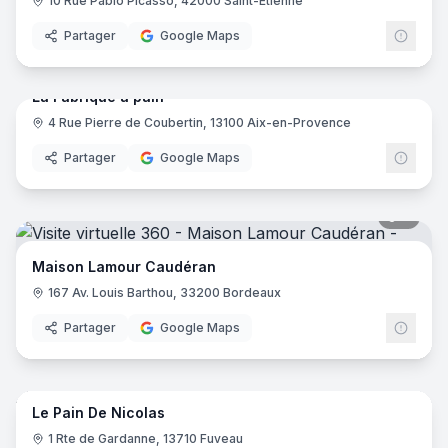
10 Rue Pablo Picasso, 42000 Saint-Étienne
Partager
Google Maps
10
pano
La Fabrique à pain
4 Rue Pierre de Coubertin, 13100 Aix-en-Provence
Partager
Google Maps
8
pano
Maison Lamour Caudéran
167 Av. Louis Barthou, 33200 Bordeaux
Partager
Google Maps
5
pano
Le Pain De Nicolas
1 Rte de Gardanne, 13710 Fuveau