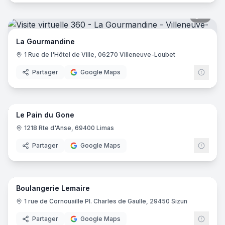
7
pano
La Gourmandine
1 Rue de l'Hôtel de Ville, 06270 Villeneuve-Loubet
Partager
Google Maps
9
pano
Le Pain du Gone
1218 Rte d'Anse, 69400 Limas
Partager
Google Maps
7
pano
Boulangerie Lemaire
1 rue de Cornouaille Pl. Charles de Gaulle, 29450 Sizun
Partager
Google Maps
12
pano