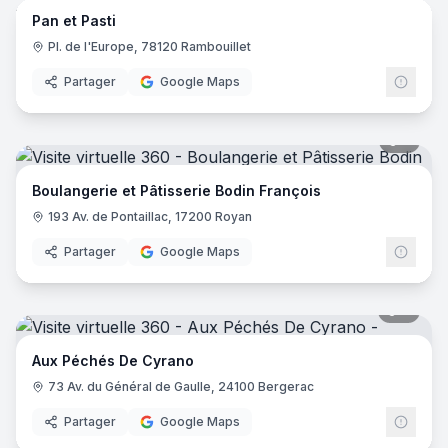
Pan et Pasti
Pl. de l'Europe, 78120 Rambouillet
Partager
Google Maps
5
pano
Boulangerie et Pâtisserie Bodin François
193 Av. de Pontaillac, 17200 Royan
Partager
Google Maps
8
pano
Aux Péchés De Cyrano
73 Av. du Général de Gaulle, 24100 Bergerac
Partager
Google Maps