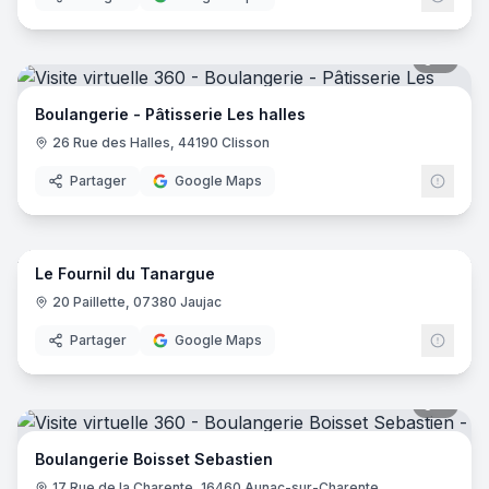
6
pano
Boulangerie - Pâtisserie Les halles
26 Rue des Halles, 44190 Clisson
Partager
Google Maps
8
pano
Le Fournil du Tanargue
20 Paillette, 07380 Jaujac
Partager
Google Maps
7
pano
Boulangerie Boisset Sebastien
17 Rue de la Charente, 16460 Aunac-sur-Charente