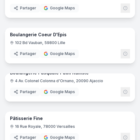
Partager
Google Maps
5
pano
Boulangerie Coeur D'Epis
102 Bd Vauban, 59800 Lille
Partager
Google Maps
7
pano
Boulangerie Pasquale Paoli Kalliste
4 Av. Colonel Colonna d'Ornano, 20090 Ajaccio
Partager
Google Maps
6
pano
Pâtisserie Fine
16 Rue Royale, 78000 Versailles
Partager
Google Maps