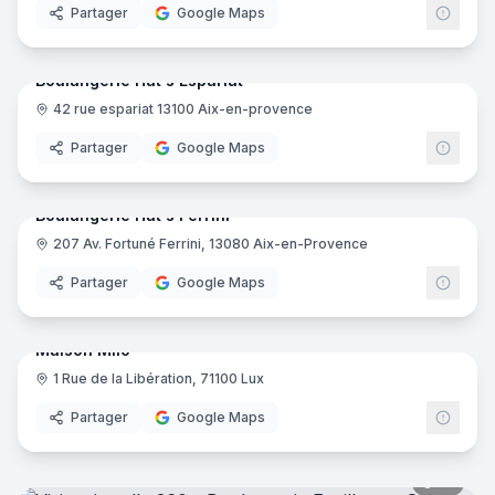
Partager
Google Maps
6
pano
Boulangerie Hat's Espariat
42 rue espariat 13100 Aix-en-provence
Boula
Partager
Google Maps
7
pano
Boulangerie Hat's Ferrini
207 Av. Fortuné Ferrini, 13080 Aix-en-Provence
Boula
Partager
Google Maps
11
pano
Maison Milo
1 Rue de la Libération, 71100 Lux
Partager
Google Maps
16
pano