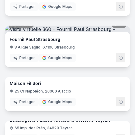
Partager
Google Maps
20
pano
Ajout récent
Fournil Paul Strasbourg
8 A Rue Saglio, 67100 Strasbourg
Partager
Google Maps
8
pano
Ajout récent
Maison Filidori
25 Cr Napoléon, 20000 Ajaccio
Partager
Google Maps
7
pano
Boulangerie Pâtisserie Aurélie et Hervé Teyran
65 Imp. des Prés, 34820 Teyran