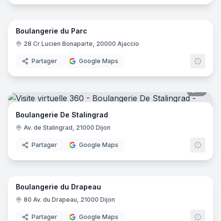
6
pano
Boulangerie du Parc
28 Cr Lucien Bonaparte, 20000 Ajaccio
Partager
Google Maps
8
pano
Boulangerie De Stalingrad
Av. de Stalingrad, 21000 Dijon
Partager
Google Maps
7
pano
Boulangerie du Drapeau
80 Av. du Drapeau, 21000 Dijon
Partager
Google Maps