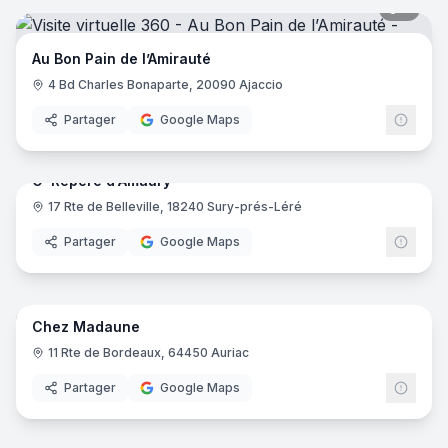
5
pano
Au Bon Pain de l’Amirauté
4 Bd Charles Bonaparte, 20090 Ajaccio
Partager
Google Maps
7
pano
O' Repère d'Amaury
17 Rte de Belleville, 18240 Sury-prés-Léré
Partager
Google Maps
7
pano
Chez Madaune
11 Rte de Bordeaux, 64450 Auriac
Partager
Google Maps
5
pano