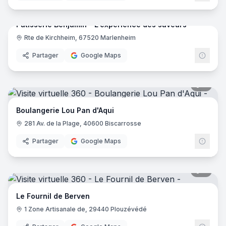
Pâtisserie Benjamin - L'expérience des saveurs
Rte de Kirchheim, 67520 Marlenheim
Partager
Google Maps
7
pano
Boulangerie Lou Pan d'Aqui
281 Av. de la Plage, 40600 Biscarrosse
Partager
Google Maps
6
pano
Le Fournil de Berven
1 Zone Artisanale de, 29440 Plouzévédé