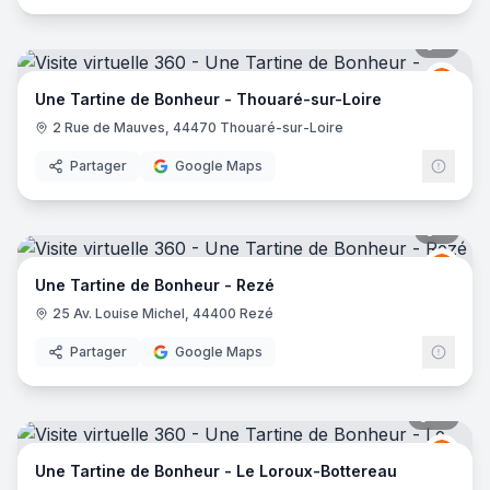
5
pano
Une T
UT
Une Tartine de Bonheur - Thouaré-sur-Loire
2 Rue de Mauves, 44470 Thouaré-sur-Loire
Partager
Google Maps
5
pano
Une T
UT
Une Tartine de Bonheur - Rezé
25 Av. Louise Michel, 44400 Rezé
Partager
Google Maps
14
pano
Une T
UT
Une Tartine de Bonheur - Le Loroux-Bottereau