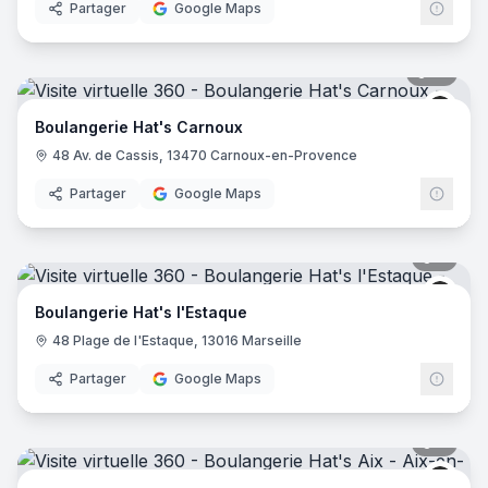
Partager
Google Maps
10
pano
Boula
Boulangerie Hat's Carnoux
48 Av. de Cassis, 13470 Carnoux-en-Provence
Partager
Google Maps
6
pano
Boula
Boulangerie Hat's l'Estaque
48 Plage de l'Estaque, 13016 Marseille
Partager
Google Maps
6
pano
Boula