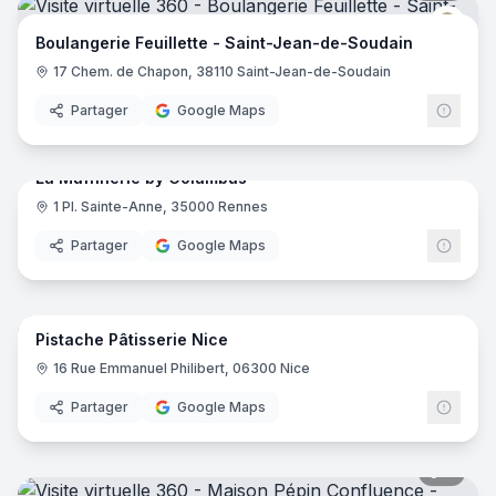
Feuill
Boulangerie Feuillette - Saint-Jean-de-Soudain
17 Chem. de Chapon, 38110 Saint-Jean-de-Soudain
Partager
Google Maps
15
pano
La Muffinerie by Columbus
1 Pl. Sainte-Anne, 35000 Rennes
Partager
Google Maps
6
pano
Pistache Pâtisserie Nice
16 Rue Emmanuel Philibert, 06300 Nice
Partager
Google Maps
8
pano